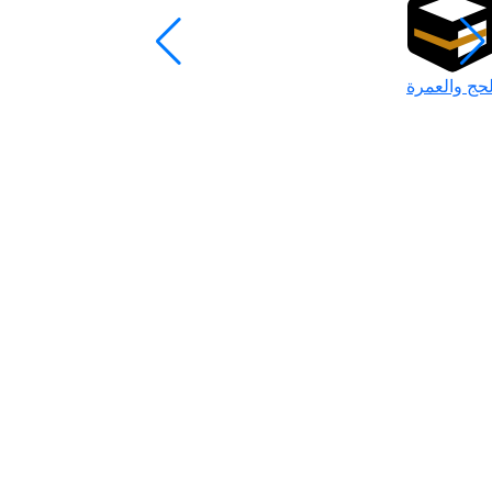
لحج والعمرة
رمضان