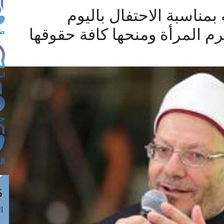
مناسبة الاحتفال باليوم
كرم المرأة ومنحها كافة حقوقها
طل
اس
حج
ال
م
الق