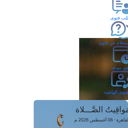
ب فتوى
تعلام عن فتوى
ز موعد
فتوى الهاتفية
َواقِيتُ الصَّـــلاة
اهرة · 06 أغسطس 2026 م