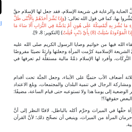
َ العناية والرعاية في شريعة الإسلام، فقد جعل لها الإسلام حقَّ
بُشِّروا بها، كما في قول الله تعالى: {
وَإِذَا بُشِّرَ أَحَدُهُمْ بِالْأُنْثَى ظَلَّ
ا
مَا بُشِّرَ بِهِ أَيُمْسِكُهُ عَلَى هُونٍ أَمْ يَدُسُّهُ فِي التُّرَابِ أَلَا سَاءَ مَا
ذَا الْمَوْءُودَةُ سُئِلَتْ (8) بِأَيِّ ذَنْبٍ قُتِلَتْ
} [التكوير: 8، 9].
اتِّقاء الله فيها من خواتيم وصايا الرسول الكريم صلى الله عليه
َ الشريعة الإسلامية كرَّمت المرأة وجعلتها وارثةً نصيبًا مفروضًا
تَّرِكَات، وأفرد لها الإسلام ذمَّةً مالية مستقلَّة لم تعرفها في
اثة أضعاف الأب حتميًّا على الأبناء، وجعل الجنَّة تحت أقدام
ل ومشاركة الرجال في تنمية البلدان والمجتمعات، وبلغ الاعتداد
ر الوضعية إلى يومنا هذا ولا تستوعبه حتى قيام الساعة، مضيفًا:
در البعض حقوقها؟!
 حقَّها في الميراث وحرَّم أكله بالباطل، لافتًا النظر إلى أنَّ
رمان المرأة من الميراث، وينبغي أن نصحِّح ذلك؛ لأنَّ القرآن
ية.