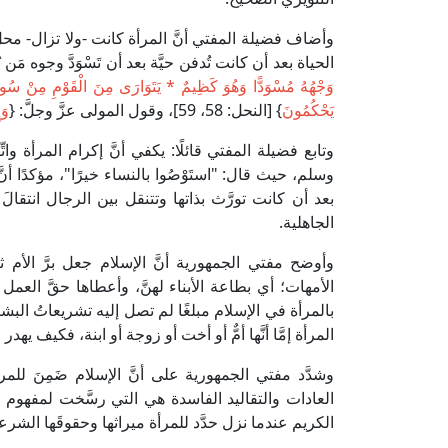
وأضاف فضيلة المفتي أنَّ المرأة كانت -ولا تزال- محلّ
الحياة بعد أن كانت تُدفن حيَّة بعد أن تَسْوَدَّ وجوه مَن 
وَجْهُهُ مُسْوَدًّا وَهُوَ كَظِيمٌ * يَتَوَارَى مِنَ الْقَوْمِ مِنْ سُوءِ 
يَحْكُمُونَ
} [النحل: 58، 59]، وقول المولى عزَّ وجلَّ: {
وَإِ
وتابع فضيلة المفتي قائلًا: يكفي أنَّ إكرام المرأة و
وسلم، حيث قال: "استَوْصُوا بالنساء خيرًا"، مؤكدًا أنّ
بعد أن كانت تورَّث بذاتها وتتنقل بين الرجال انتقالَ ال
الجاهلية.
وأوضح مفتي الجمهورية أنَّ الإسلام جعل برَّ الأم ثل
الأمهات؛ أي بطاعة الأبناء لهنَّ، وأعطاها حقَّ العم
بالمرأة في الإسلام مبلغًا لم تصل إليه تشريعاتُ البش
المرأة إمَّا أنَّها أمٌّ أو أخت أو زوجة أو ابنة، فكيف يه
وشدَّد مفتي الجمهورية على أنَّ الإسلام ضَمِنَ للمرأة
العادات والتقاليد الفاسدة هي التي رسَّخت لمفهوم ح
الكريم عندما نزل حدَّد للمرأة ميراثها وحقوقَها الشرع