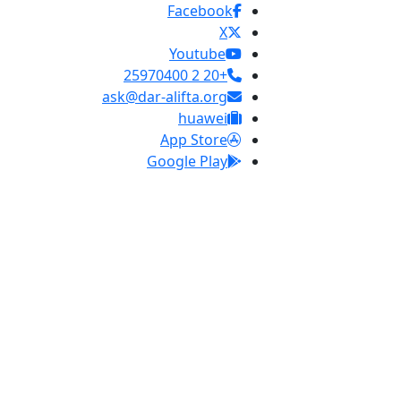
Facebook
X
Youtube
+20 2 25970400
ask@dar-alifta.org
huawei
App Store
Google Play