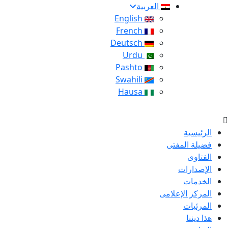
العربية
English
French
Deutsch
Urdu
Pashto
Swahili
Hausa
الرئيسية
فضيلة المفتى
الفتاوى
الإصدارات
الخدمات
المركز الإعلامى
المرئيات
هذا ديننا