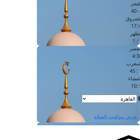
لفجر
4
لشروق
6
لظهر
1
لعصر
4:3
لمغرب
7 
لعشاء
9
عرض مواقيت الصلاة