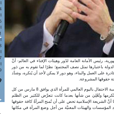
ا
 :40
ا
 :17
ا
 : 1
ا
8
ا
: 45
ية، رئيس الأمانة العامة لدُور وهيئات الإفتاء في العالم- أنَّ
ا
ولة باعتبارها تمثل نصف المجتمع؛ نظرًا لما تقوم به من دَور
 :10
رة على العمل والبناء، وهو دور لا يمكن لأحد أن يُنكره، وشدَّد
افة حقوقها المشروعة.
وقال مفتي الجمهورية في كلمته، اليوم الثلاثاء، بمناسبة الاحتفال باليوم العالمي للمرأة الذي يوافق 8 مارس من كل
كرمها وتُعْلِيَ من شأنها بعدما كانت تتعرَّض للكثير من الظلم
 أنَّ الشريعة الإسلامية تحض على أن تُمنح المرأةُ كافة حقوقها
المؤسسات والهيئات المعنيَّة من أجل وضع المرأة في مكانها