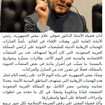
أدان فضيلة الأستاذ الدكتور شوقي علام -مفتي الجمهورية، رئيس
الأمانة العامة لدُور وهيئات الإفتاء في العالم- بأشدِّ العبارات
الهجماتِ الإرهابيةَ الدنيئة للمليشيات الحوثية على أراضي المملكة
العربية السعودية، التي كان آخرها استهداف عدد من المنشآت
الاقتصادية والمدنية فجر اليوم الأحد، بطائرات مسيَّرة وصواريخ
باليستية؛ ما تسبَّب في أضرار مادية في بعض المنشآت الحيوية
بالمملكة، فضلًا عن تضرر عدد من المنازل والمركبات.
وشدَّد مفتي الجمهورية -في بيانه اليوم الأحد- على رفضه التام لمثل
هذه الهجمات الإرهابية التي تستهدف المناطق المدنية الآمنة، مجددًا
تضامنه وتضامن مصر الكامل مع المملكة العربية السعودية
الشقيقة، قيادةً وحكومةً وشعبًا، في كل ما تتخذه من خطوات
وإجراءات للحفاظ على أمنها واستقرارها.
وأكد فضيلة المفتي على رفض الشريعة الإسلامية لكل صور ترويع