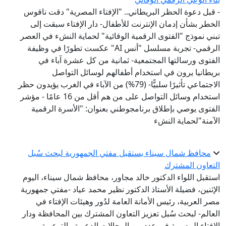
- قبل دعوة الحظر البريطاني.. "الإفتاء المصرية" دقت ناقوس
الخطر بشأن إدمان الإنترنت للأطفال- دار الإفتاء سبقت إلى
تبني نموذج "الفتوى الرقمية الوقائية" لحماية النشء في العصر
الرقمي- تجربة مسلسل "أنس AI" عكست تطورًا في وظيفة
الفتوى ورسالتها المجتمعية- ثمانية من كل عشرة آباء في
بريطانيا يرون في استخدام أطفالهم لوسائل التواصل
الاجتماعي تأثيرًا سلبيًّا- (79%) من الآباء في الغرب يؤيدون حظر
استخدام وسائل التواصل على من هم أقل من 16 عامًا - مؤشر
الفتوى يوصي بإطلاق برنامجوطني بعنوان: "الأسرة الرقمية
الآمنة"لحماية النشء
محافظ شمال سيناء يستقبل مفتي الجمهورية لبحث سُبل
التعاون المشترك
استقبل اللواء الدكتور خالد مجاور، محافظ شمال سيناء، اليوم
الإثنين، فضيلة الأستاذ الدكتور نظير محمد عياد -مفتي جمهورية
مصر العربية، رئيس الأمانة العامة لدُور وهيئات الإفتاء في
العالم- لبحث سُبل تعزيز التعاون المشترك بين المحافظة ودار
الإفتاء المصرية في عدد من المجالات الدعوية والتوعوية