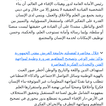
رئيس الأمانة العامة لدور وهيئات الإفتاء في العالم، أن بناء
الشخصية القيادية الحقيقية لا يتحقق إلا من خلال وعي ديني
رشيد يجمع بين العلم والأخلاق والعمل، وينمي لدى الإنسان
القدرة على التفكير الناقد، واستشعار المسؤولية، والتمييز بين
الحق والباطل، مشددًا على أن القيادة في حقيقتها ليست منصبًا
أو سلطة، وإنما رسالة وأمانة تستوجب العلم، والحكمة، وحسن
توظيف الإمكانات لخدمة الإنسان والمجتمع.
خلال محاضرة لفضيلته بجامعة العريش مفتي الجمهورية
يؤكد: نشر الوعي وتصحيح المفاهيم ضرورة وطنية لمواجهة
الفتن والتحديات الفكرية المعاصرة
استهداف الدين واللغة والتاريخ والوطن أخطر صور العبث
بالهوية الوطنية-وسائل التواصل الاجتماعي والذكاء الاصطناعي
تتطلب وعيا نقديًا لمواجهة المعلومات غير الموثوقة-بناء الإنسان
فكريًا وأخلاقيًا وصحيًا أساس نهضة الأمم واستقرارها-العلم
بمفهومه الشامل طريق لصناعة المستقبل وتحقيق الاستخلاف
في الأرض-دار الإفتاء المصرية تضطلع بدور محوري في تصحيح
المفاهيم ومواجهة التطرف والانحراف الفكري