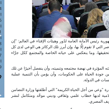
ا
 :40
ا
 :17
ا
 : 1
ا
ية رئيس الأمانة العامة لدُور وهيئات الإفتاء في العالم: "إن
8
 التي لا تقوم إلَّا بها، وإن أبرز تلك الركائز هي الوعي لدى كل
ا
تحقيقها، وما ينعكس على حياته الخاصة والمجتمع ككل جرَّاء
: 45
ا
 :10
ه المؤثرة في نهضة مجتمعه وتنميته، وأن ينفصل أخيرًا عن تلك
ين جودة الحياة على الحكومات، وأن يؤمن بأن التنمية عملية
سات في الدولة.
رة "وعي من أجل الحياة الكريمة" التي أطلقتها وزارة التضامن
لامية لديها خطاب علمي وثقافي وديني موحَّد ومتكامل لنشر
ريف المصري.