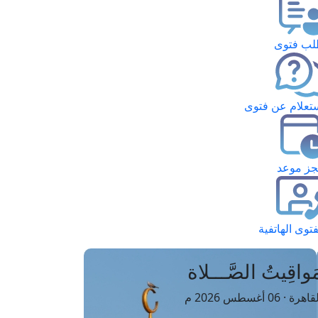
ب فتوى
تعلام عن فتوى
ز موعد
فتوى الهاتفية
َواقِيتُ الصَّـــلاة
اهرة · 06 أغسطس 2026 م