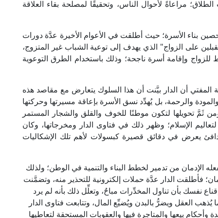
الطلاق؛ مراعاةً لأحوال الناس، وتحقيقًا لمصلحة بقاء العلاقة
حصين بناء الأسرة؛ حيث أطلقت في الأعوام الأخيرة عدَّة دورات
بلين على الزواج" الذي يهدف إلى توعية الشباب غير المتزوج،
ط للزواج وإقامة أسرة ناجحة؛ وذلك باستخدام الطرق التوعوية
مفتي أن الدار بيَّنت أن هذا السلوك يتعارض مع مقاصد هذه
مودة والرحمة، بل يُهدِّد نسق الأسرة بإعاقة مسيرتها وحركتها
من ثَمَّ تحويلها لتكون موطنًا للخوف والقلق والشجار المستمر
لتعاليم الإسلام؛ وظهر ذلك في فتاوى الدار ومخرجاتها، وكان
ب دافئ يعرض في دقائق قصيرة كبسولات لأهم تلك الإشكاليات
يفعله الإدمان من تدمير لخطط البناء والتنمية في الوطن؛ ولذلك
ن؛ فأطلقت الدار عدَّة حملات إلكترونية للتحذير منه، وتضمَّنت
ع نفسك بأن تناول المخدِّرات مباحٌ، وتعلِّل ذلك بأنه لم يرد
ذهب العقل ويضرُّ بالبدن ويُضيِّع المال، وتتابعت فتاوى الدار
ديدة وأحكام بيعها والمتاجرة فيها والعقوبات المستحقة لتعاطيها