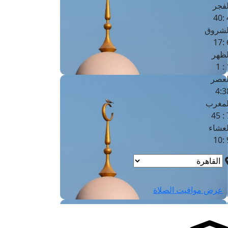
لفجر
4
لشروق
6
لظهر
1
لعصر
4:3
لمغرب
7 
لعشاء
9
عرض مواقيت الصلاة