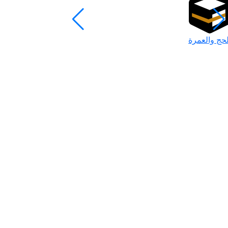
لحج والعمرة
رمضان