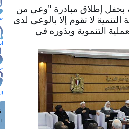
 بحفل إطلاق مبادرة "وعي من
 التنمية لا تقوم إلا بالوعي لدى
طل
لية التنموية وبدَوره في
اس
حج
ال
م
الق