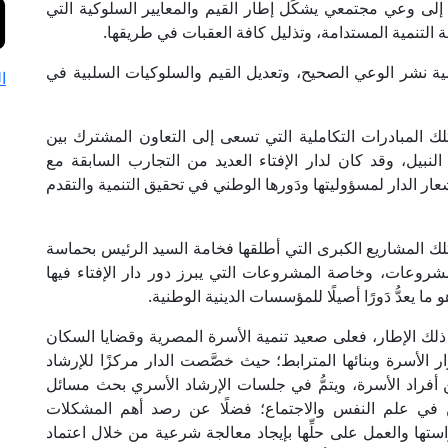
 إلى وعي مجتمعي يشكِّل إطار القيم والمعايير السلوكية التي
التنمية المستدامة، وتذليل كافة العقبات في طريقها.
همية نشر الوعي الصحيح، وتعديل القيم والسلوكيات السلبية في
ا
 تلك المبادرات التكاملية التي تسعى إلى التعاون المشترك بين
يل، وقد كان لدار الإفتاء العديد من التجارب السابقة مع
ر الدار لمسؤوليتها ودَورها الوطني في تحقيق التنمية والتقدم
َّت تلك المشاريع الكبرى التي أطلقها فخامة السيد الرئيس بحماسة
مشروعات، وخاصة المشروعات التي يبرز دور دار الإفتاء فيها
 ما يعدُّ دَورًا أصيلًا للمؤسسات الدينية الوطنية.
ذلك الإطار، فعلى صعيد تنمية الأسرة المصرية وقضايا السكان
الأسرة وبنائها المترابط؛ حيث خصَّصت الدار مركزًا للإرشاد
أفراد الأسرة، ويتمُّ في جلسات الإرشاد الأسري بحث مسائل
في علم النفس والاجتماع؛ فضلًا عن رصد أهم المشكلات
ستها والعمل على حلِّها بإيجاد معالجة شرعية من خلال اعتماد