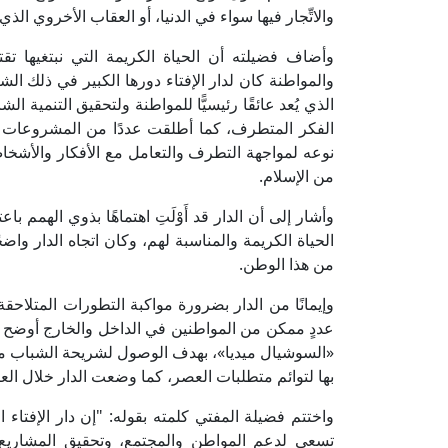
والاتِّجار فيها سواء في الدنيا، أو العقاب الأخروي الذ
وأضاف فضيلته أن الحياة الكريمة التي نبتغيها تقت
والمواطنة كان لدار الإفتاء دورها الكبير في ذلك ا
الذي يُعد عائقًا رئيسيًّا للمواطنة ولتحقيق التنمية ا
الفكر المتطرف، كما أطلقت عددًا من المشروعات ال
نوعه لمواجهة التطرف والتعامل مع الأفكار والأشخاص
من الإسلام.
وأشار إلى أن الدار قد أَوْلَتِ اهتماهًا بذوي الهمم 
الحياة الكريمة والمناسبة لهم، وكان اتجاه الدار واض
من هذا الوطن.
وإيمانًا من الدار بضرورة مواكبة التطورات المتلاحق
عددٍ ممكن من المواطنين في الداخل والخارج أوضح م
«السوشيال ميديا»، بهدف الوصول لشريحة الشباب من 
بها لتوائم متطلبات العصر، كما وضعت الدار خلال العام
واختتم فضيلة المفتي كلمته بقوله: "إن دار الإفتاء 
تسعى لدعم المواطن والمجتمع، وتحقيق المشاريع ا