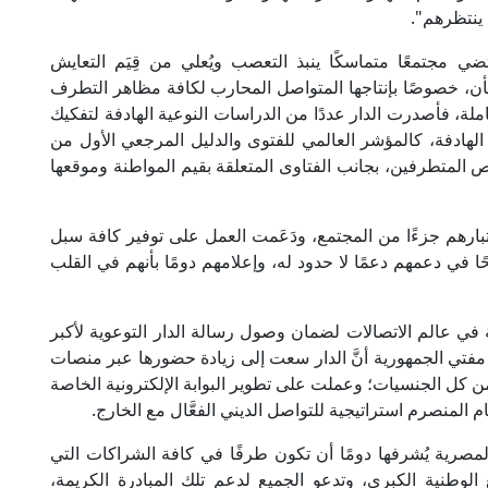
ي ينتظرهم".
ضي مجتمعًا متماسكًا ينبذ التعصب ويُعلي من قِيَم التعايش
لشأن، خصوصًا بإنتاجها المتواصل المحارب لكافة مظاهر التطرف
لشاملة، فأصدرت الدار عددًا من الدراسات النوعية الهادفة لتفكيك
هادفة، كالمؤشر العالمي للفتوى والدليل المرجعي الأول من
 المتطرفين، بجانب الفتاوى المتعلقة بقيم المواطنة وموقعها
باعتبارهم جزءًا من المجتمع، ودَعَمت العمل على توفير كافة سبل
حًا في دعمهم دعمًا لا حدود له، وإعلامهم دومًا بأنهم في القلب
ة في عالم الاتصالات لضمان وصول رسالة الدار التوعوية لأكبر
فتي الجمهورية أنَّ الدار سعت إلى زيادة حضورها عبر منصات
كل الجنسيات؛ وعملت على تطوير البوابة الإلكترونية الخاصة
 المنصرم استراتيجية للتواصل الديني الفعَّال مع الخارج.
المصرية يُشرفها دومًا أن تكون طرفًا في كافة الشراكات التي
لوطنية الكبرى، وتدعو الجميع لدعم تلك المبادرة الكريمة،