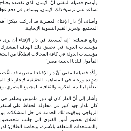
وأوضح فضيلة المفتي أنَّ الإيمان الذي نقصده يحتاج
تساعد على ترسيخ ذلك الإيمان، ويساهم في دفع عجلة 
وأضاف أنَّ دار الإفتاء المصرية قد أدركت مبكرًا أ
المجتمع، وتعزيز القيم التنموية الإيجابية.
وتابع فضيلته: "إنه لَيسعدنا في دار الإفتاء أن نرى
مؤسسات الدولة في تحقيق ذلك الهدف المشترك النب
مؤسسات الدولة في كافة المجالات انطلاقًا من استشعا
المأمول لبلدنا الحبيبة مصر".
وأكَّد فضيلة المفتي أنَّ دار الإفتاء المصرية قد تلق
شديدة ورغبة في المساهمة الحقيقية لإنجاز تلك ال
لتعلُّقها بالبنية الفكرية والثقافية للمجتمع المصري، وهو
وأشار إلى أنَّ الدار كان لها دور ملموس وظاهر في 
كان للدار جهد كبير في محاولة الحفاظ على استقرار 
الزواجي ووجَّهت تلك الخدمة في حل المشكلات بين 
الطلاق بحضور أمين الفتوى إلى جانب متخصصين 
والمستجدات المتعلقة بالأسرة، وبخاصة الطلاق؛ لدرا