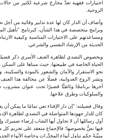
اختيارات فقهية تعدُّ مخارجَ شرعية لكثير من حالات 
الزوجية.
وأضاف أن الدار كان لها عدة تدابير وقائية من أجل ت
وبرامج متخصصة في هذا الشأن، كبرنامج "تأهيل المق
ومساعدتهم على الاختيارات المناسبة وكيفية الارتبا
الحديثة من الإرشاد النفسي والشرعي.
وبخصوص التصدي لظاهرة العنف الأسري ذكر فضيلة ال
الحياة الخاصة في طبيعتها، حيث مبناها على السكن وال
نحو الاستقرار والأمان والشعور بالمودة والسكينة، و
ونشر الروح العدوانية، فضلًا عن مخالفة هذا العنف 
آخرها برنامجًا وثائقيًّا قصيرًا تحت عنوان مشرو
والسلوكيات وطرق علاجها.
وقال فضيلته: "إن دار الإفتاء تعي تمامًا ما يمكن أن 
كان للدار جهودها المتواصلة في التصدي لظاهرة الإدما
أول رسائلها أن لا تحاول أيها الشاب إرضاء ضميرك وإقنا
فيها نصٌّ بخصوصها؛ فالإجماع منعقد على تحريم كل ما يُ
مبيِّنةً حكم تناول أنواع المخدِّرات وخاصة الأنواع الج