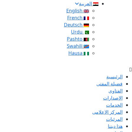
العربية
English
French
Deutsch
Urdu
Pashto
Swahili
Hausa
الرئيسية
فضيلة المفتى
الفتاوى
الإصدارات
الخدمات
المركز الإعلامى
المرئيات
هذا ديننا