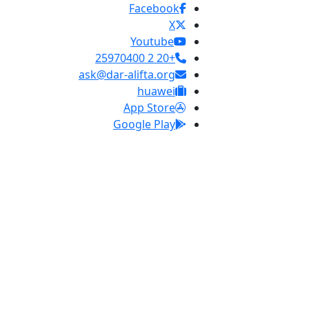
Facebook
X
Youtube
+20 2 25970400
ask@dar-alifta.org
huawei
App Store
Google Play