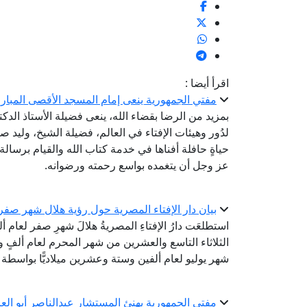
اقرأ أيضا :
مفتي الجمهورية ينعى إمام المسجد الأقصى المبار
بمزيد من الرضا بقضاء الله، ينعى فضيلة الأستاذ الدك
لدُور وهيئات الإفتاء في العالم، فضيلة الشيخ، وليد ص
حياةٍ حافلة أفناها في خدمة كتاب الله والقيام برسالة
عز وجل أن يتغمده بواسع رحمته ورضوانه.
بيان دار الإفتاء المصرية حول رؤية هلال شهر صفر لعام 
استطلعَت دارُ الإفتاءِ المصريةُ هلالَ شهرِ صفر لعام 
الثلاثاء التاسع والعشرين من شهر المحرم لعام ألفٍ وأر
شهر يوليو لعام ألفين وستة وعشرين ميلاديًّا بواسطة ال
مفتي الجمهورية يهنئ المستشار عبدالناصر أبو العز