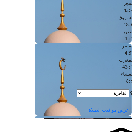
لفجر
4
لشروق
6
لظهر
1
لعصر
4:3
لمغرب
7 
لعشاء
9
عرض مواقيت الصلاة