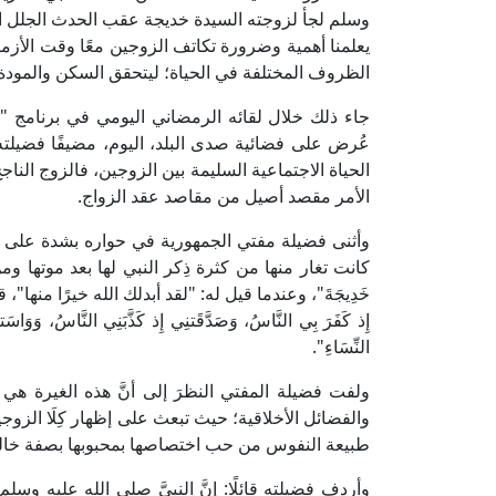
وسلم لجأ لزوجته السيدة خديجة عقب الحدث الجلل ا
يعلمنا أهمية وضرورة تكاتف الزوجين معًا وقت الأزما
الظروف المختلفة في الحياة؛ ليتحقق السكن والمودة 
جاء ذلك خلال لقائه الرمضاني اليومي في برنامج "
عُرض على فضائية صدى البلد، اليوم، مضيفًا فضيلته أ
الحياة الاجتماعية السليمة بين الزوجين، فالزوج النا
الأمر مقصد أصيل من مقاصد عقد الزواج.
وأثنى فضيلة مفتي الجمهورية في حواره بشدة على السي
كانت تغار منها من كثرة ذِكر النبي لها بعد موتها ومن كثرة
خَدِيجَةَ"، وعندما قيل له: "لقد أبدلك الله خيرًا منها"، قال 
إِذ كَفَرَ بِي النَّاسُ، وَصَدَّقَتنِي إِذ كَذَّبَنِي النَّاسُ، وَوَاسَتن
النِّسَاءِ".
ولفت فضيلة المفتي النظرَ إلى أنَّ هذه الغيرة هي
والفضائل الأخلاقية؛ حيث تبعث على إظهار كِلَا الزوجي
طبيعة النفوس من حب اختصاصها بمحبوبها بصفة خالص
وأردف فضيلته قائلًا: إنَّ النبيَّ صلى الله عليه و