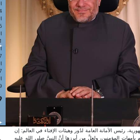
ا
 :42
ا
 :18
ا
 : 1
ا
7
ا
: 43
ا
 :8
ية، رئيس الأمانة العامة لدُور وهيئات الإفتاء في العالم: إن
مهات المؤمنين، ولعلَّ من أبرزها أنَّ النبيَّ صلى الله عليه