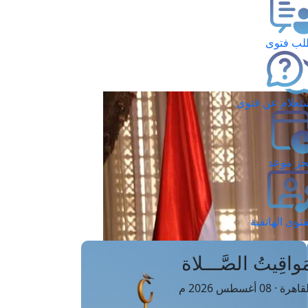
ب فتوى
تعلام عن فتوى
ز موعد
فتوى الهاتفية
َواقِيتُ الصَّـــلاة
اهرة · 08 أغسطس 2026 م