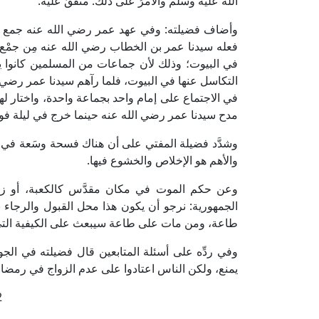
الله عليه وسلم والأمرُ على ذلك. متفقٌ عليه.
وأضاف فضيلته: وفي عهد عمر رضي الله عنه جمع ال
فعله سيدنا عمر بن الخطاب رضي الله عنه مِن جمْع ال
في البيوت؛ وذلك لأن جماعات من المسلمين كانوا 
التكاسل عنها في البيوت، فلما رآهم سيدنا عمر رضي ال
في الاجتماع على إمام واحد بجماعة واحدة، واختار لهم
مدح سيدنا عمر رضي الله عنه حينما خرج في ليلة فوج
وشدَّد فضيلة المفتي على أن هناك فسحة وسَعة في أدا
والأهم هو الإخلاص والخشوع فيها.
وعن حكم الموت في مكان مقدَّس كالكعبة، أو ز
الجمهورية: نرجو أن يكون هذا محل القبول والرجاء 
طاعة، ومن مات على طاعة سيبعث على الكيفية التي
وفي ردِّه على أسئلة المتابعين قال فضيلته في 
يمنع، ولكن الناس اعتادوا على عدم الزواج في رمضان
2