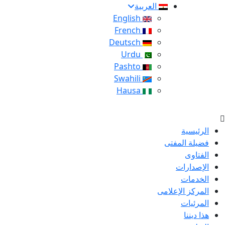
العربية
English
French
Deutsch
Urdu
Pashto
Swahili
Hausa
الرئيسية
فضيلة المفتى
الفتاوى
الإصدارات
الخدمات
المركز الإعلامى
المرئيات
هذا ديننا