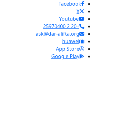
Facebook
X
Youtube
+20 2 25970400
ask@dar-alifta.org
huawei
App Store
Google Play