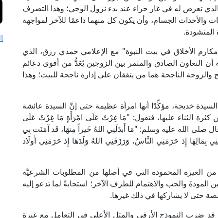
لذي تعرض له في غار حراء عند بدء نزول الوحي؛ وهذا التصرف
ت والأحداث الجسام، وأن يكون كل منهما داعمًا للآخر لمواجهة
المنشودة.
ا
مكارم الأخلاق في بيت النبوة" مع الإعلامي حمدي رزق، الذي
ن التعاون الصادق والمثمر بين الزوجين يُعَدُّ من أقوى دعائم
جح والزوجة الناجحة هما من يتفقان على إدارة ناجحة للبيت؛ وهذا
دة خديجة، مؤكِّدًا أنها امرأة عظيمة حتى إنَّ السيدة عائشة
 الثناء عليها، فتقول: "مَا غِرْتُ عَلَى امْرَأَةٍ مَا غِرْتُ عَلَى
صلى الله عليه وسلم: "مَا أَبدَلَنِي اللهُ خَيراً مِنهَا، قَد آمَنَت بِي
ِي بِمَالِهَا إِذ حَرَمَنِي النَّاسُ، وَرَزَقَنِي اللهُ وَلَدَهَا إِذ حَرَمَنِي أَولَاد
 من الغيرة المحمودة التي في أصلها من المطلوبات الشرعيَّة
ن المودةَ والحب والاهتمام للطرف الآخر؛ استجابةً لما تدعو إليه
ة حتى لا يشاركها في ذلك غيرها.
سلم قد ضرب النموذج الأرقى والمثل الأعلى في التعامل مع غيرة