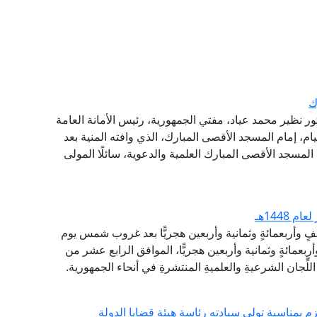
ك
تور نظير محمد عياد، مفتي الجمهورية، رئيس الأمانة العامة
يام، إمام المسجد الأقصى المبارك، الذي وافته المنية بعد
 المسجد الأقصى المبارك العلمية والدعوية، سائلًا المولى
1448هـ
ألفٍ وأربعمائةٍ وثمانية وأربعين هجريًّا بعد غروب شمس يوم
بعمائةٍ وثمانية وأربعين هجريًّا، الموافق الرابع عشر من
لِّجان الشرعيةِ والعلميةِ المنتشرةِ في أنحاء الجمهورية.
م بمناسبة تولي سيادته رئاسة هيئة قضايا الدولة