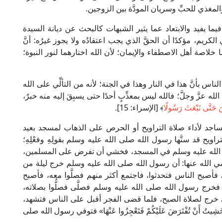
لمغذي للحبِّ وسريان المودَّة بين الزوجين.
ما يفيد والابتعاد عما يثير الشبهات كالبحث عن ديانة السيدة
كريم، مؤكدًا أن الحقَّ الذي يجب اعتقادُه ولا يجوز غيرُه: أنَّ
خلاصة أهل الاصطفاء والإيمان؛ لأن الله اختارهما لنور النبوة؛
س بأنَّ هذا في النار وهذا في الجنة؛ لأنه من التألِّي على الله
لله عزَّ وجلَّ؛ فالله ليس بمعذِّبٍ أحدًا حتى يسبِقَ إليه منه خبرٌ،
ينَ حَتَّى نَبْعَثَ رَسُولًا
﴾ [الإسراء: 15].
اجد لأداء صلاة التراويح أو الحرص على الذهاب لمسجد بعيد
ويح قد سنَّها رسول الله صلى الله عليه وسلم بقولِهِ وفعْلِهِ؛
ُ صلَّى الله عليه وسلم في المسجد، فخشي أن تفرض على المسلمين،
ضي الله عنها: أن رسول الله صلى الله عليه وسلم خرج ليلة من
فأصبح الناس فتحدثوا، فاجتمع أكثر منهم فصلَّوا معه، فأصبح
 فخرج رسول الله صلى الله عليه وسلم فصلَّى فصلُّوا بصلاته،
ى خرج لصلاة الصبح، فلما قضى الفجر أقبل على الناس فتشهد،
َكِنِّي خَشِيتُ أَنْ تُفْتَرَضَ عَلَيْكُمْ فَتَعْجِزُوا عَنْهَا» فتوفي رسول الله صلى