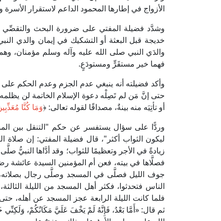
الأزواج في إطارها المحمود الداعم لاستقرار الأسرة وا
وشدَّد فضيلة المفتي على ضرورة البحث والتقصِّي في
خديجة قبل البعثة أو التشكيك في إيمان والدي النبي ال
والدَي النبي صلى الله عليه وآله وسلم مؤمنان، وهما 
فهما خير مستقَرٍّ ومستودَعٍ.
وأكد فضيلته أنه ينبغي عدم الجزم وعدم الحكم على النا
حتى إنَّ مَن لم تَصِلْه دعوة الإسلام الخاتمة لن يظلمه ا
أو تأتِيَه منه بينةٌ، مصداقًا لقوله تعالى: ﴿
وَمَا كُنَّا مُعَذِّبِ
وردًّا على سؤال يستفسر عن حكم "التنقل بين المس
ليكون الثواب أكثر"، قال فضيلة المفتي: إن صلاة الترا
زيادةً في الأجر وتعظيمًا للثواب؛ وقد أدَّاها النبيّ
فصلَّاها في بيته، فعن أم المؤمنين السيدة عائشة ر
جوف الليل فصلَّى في المسجد وصلَّى رجال بصلاته، 
الناس فتحدثوا، فكثر أهل المسجد من الليلة الثالثة،
فلما كانت الليلة الرابعة عجز المسجد عن أهله، حت
ثم قال: «أَمَّا بَعْدُ، فَإِنَّهُ لَمْ يَخْفَ عَلَيَّ مَكَانُكُمْ، وَل