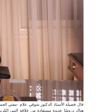
قال فضيلة الأستاذ الدكتور شوقي علام -مفتي الجمهور
هناك دروسًا عديدة مستفادة من علاقة النبي الكريم بأ