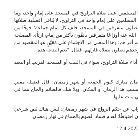
مسلمين على صلاة التراويح في المسجد على إمامٍ واحد، وما
مسلمين على إمام واحد في التراويح، لا يُنافي أفضلية صلاتها
يصلون متفرقين في المسجد، خلف كل إمام جماعة؛ خوفًا من
له عنه أوزاعًا متفرقين يأتمُّون بأكثر من إمام، ارتأى المصلحة
 أقرأهم؛ وهذا المعنى من الاجتماع على مُعَيَّنٍ هو المقصود من
دهم يصلون بصلاة قارئهم، فقال: "نعم البدعة هذه".
ء صلاة التراويح، سواء في البيت أو المسجد القريب أو البعيد
مان مبارك كيوم الجمعة أو شهر رمضان؛ قال فضيلة مفتي
بسبب هذا الزمان أو المكان، وبلا شك فالصائم والحاج هما في
 مات عليها.
الجواب عن حكم الزواج في شهر رمضان: ليس هناك نَص شرعي
 احتياطًا؛ لعدم فساد الصوم بالجماع في نهار رمضان.
12-4-202