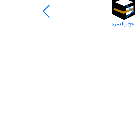
لحج والعمرة
رمضان