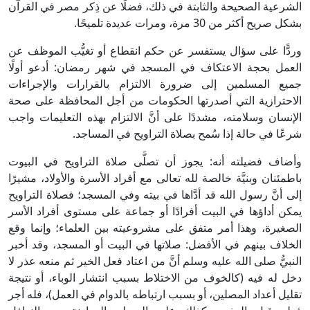
الشرعية الصحيحة والثابتة في ذلك، فضلًا عن ذِكر مصر في القرآن
بشكل صريح أكثر من 30 مرة، ومرات عديدة تلميحًا.
وردًّا على سؤال يستفسر عن حكم انقطاع أو تغيُّب الموظف عن
العمل بحجة الاعتكاف في المسجد في شهر رمضان: أدعو أولًا
جميع المسلمين إلى ضرورة الالتزام بالقرارات والإجراءات
الاحترازية التي أصدرتها الحكومات من أجل المحافظة على صحة
الإنسان وسلامته، مشددًا على أنَّ الالتزام بهذه التعليمات واجب
شرعًا في حالة إذا سُمح بصلاة التراويح في المساجد.
وأضاف فضيلته أنه: يجوز أن تصلَّى صلاة التراويح في البيوت
باطمئنان وبنيَّة خالصة لله تعالى مع أفراد الأسرة والأولاد، مشيرًا
إلى أنَّ رسول الله قد أدَّاها في بيته وفي المسجد؛ فصلاة التراويح
يمكن أداؤها في البيت أفرادًا أو جماعة على مستوى أفراد الأسر
الصغيرة، وهذا أمر متفق على مشروعيته بين العلماء؛ وإنما وقع
الخلاف بينهم في الأفضل: صلاتها في البيت أو المسجد، وقد أخبر
النبيُّ صلى الله عليه وسلم أنَّ من اعتاد فعل الخير ثم منعه عذر لا
دخل له فيه (كالخوف من الاختلاط بسبب انتشار الوباء، أو نتيجة
تقليل أعداد المصلين، أو بسبب ارتباطه بالدوام في العمل)، فله أجر