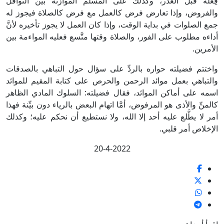
فِعله قبل العذر، وكذلك على المسلم الموازنة بين النوافل
والفروض، وإذا تعارض فرض كالعمل مع فرض كالصلاة فيجوز له
جمع الصلوات في بداية الوقت، وإذا كان العمل لا يجوز تأخيره لأنَّ
أداءه مطلوب على الفور، والصلاة وقتها متَّسع فعليه المواءمة بين
الأمرين.
واختتم فضيلته حواره بالردِّ على سؤال حول التباهي بالصدقات
والتباهي بعمل موائد الرحمن والحرص على كتابة المقيم للموائد
اسمه على أماكن الموائد، فقال فضيلته: السلوك المادي الظاهر
كالمنِّ والأذى هو المرفوض، أمَّا اتهام البعض بالرياء دون بيِّنة فهذا
أمر لا يطَّلع عليه أحد إلا الله، ولا نستطيع أن نحكم عليه؛ وكذلك
الإخلاص أمر قلبي.
20-4-2022