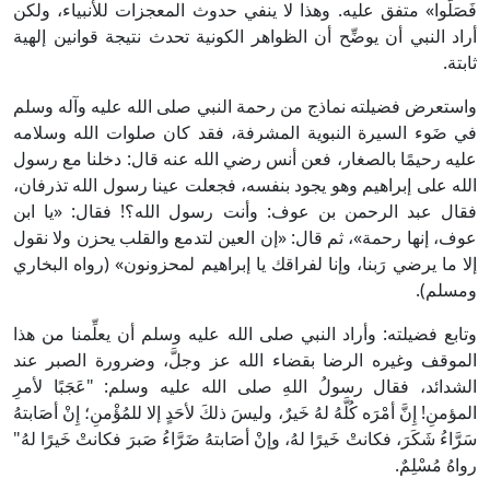
فَصَلُّوا» متفق عليه. وهذا لا ينفي حدوث المعجزات للأنبياء، ولكن
أراد النبي أن يوضِّح أن الظواهر الكونية تحدث نتيجة قوانين إلهية
ثابتة.
واستعرض فضيلته نماذج من رحمة النبي صلى الله عليه وآله وسلم
في ضَوء السيرة النبوية المشرفة، فقد كان صلوات الله وسلامه
عليه رحيمًا بالصغار، فعن أنس رضي الله عنه قال: دخلنا مع رسول
الله على إبراهيم وهو يجود بنفسه، فجعلت عينا رسول الله تذرفان،
فقال عبد الرحمن بن عوف: وأنت رسول الله؟! فقال: «يا ابن
عوف، إنها رحمة»، ثم قال: «إن العين لتدمع والقلب يحزن ولا نقول
إلا ما يرضي رَبنا، وإنا لفراقك يا إبراهيم لمحزونون» (رواه البخاري
ومسلم).
وتابع فضيلته: وأراد النبي صلى الله عليه وسلم أن يعلِّمنا من هذا
الموقف وغيره الرضا بقضاء الله عز وجلَّ، وضرورة الصبر عند
الشدائد، فقال رسولُ اللهِ صلى الله عليه وسلم: "عَجَبًا لأمرِ
المؤمنِ! إِنَّ أمْرَه كُلَّهُ لهُ خَيرٌ، وليسَ ذلكَ لأحَدٍ إلا للمُؤْمنِ؛ إِنْ أصَابتهُ
سَرَّاءُ شَكَرَ، فكانتْ خَيرًا لهُ، وإنْ أصَابتهُ ضَرَّاءُ صَبرَ فكانتْ خَيرًا لهُ"
رواهُ مُسْلِمٌ.