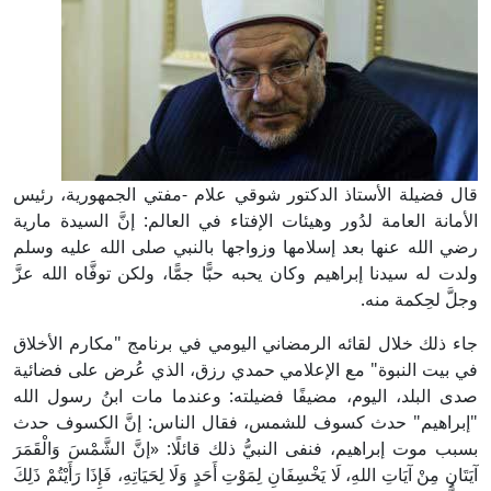
قال فضيلة الأستاذ الدكتور شوقي علام -مفتي الجمهورية، رئيس
الأمانة العامة لدُور وهيئات الإفتاء في العالم: إنَّ السيدة مارية
رضي الله عنها بعد إسلامها وزواجها بالنبي صلى الله عليه وسلم
ولدت له سيدنا إبراهيم وكان يحبه حبًّا جمًّا، ولكن توفَّاه الله عزَّ
وجلَّ لحِكمة منه.
جاء ذلك خلال لقائه الرمضاني اليومي في برنامج "مكارم الأخلاق
في بيت النبوة" مع الإعلامي حمدي رزق، الذي عُرض على فضائية
صدى البلد، اليوم، مضيفًا فضيلته: وعندما مات ابنُ رسول الله
"إبراهيم" حدث كسوف للشمس، فقال الناس: إنَّ الكسوف حدث
بسبب موت إبراهيم، فنفى النبيُّ ذلك قائلًا: «إنَّ الشَّمْسَ وَالْقَمَرَ
آيَتَانِ مِنْ آيَاتِ اللهِ، لَا يَخْسِفَانِ لِمَوْتِ أَحَدٍ وَلَا لِحَيَاتِهِ، فَإِذَا رَأَيْتُمْ ذَلِكَ