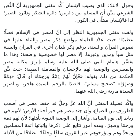
وحول الابتلاء الذي يصيب الإنسان أكَّد مفتي الجمهورية أنَّ النَّص
الشرعي يبيِّن أن المسلم بين دائرتين؛ دائرة الشكر ودائرة الصبر؛
لذا فالإنسان مبتلًى في الكون.
ولفت مفتي الجمهورية النظر إلى أنَّ لمصر في الإسلام فضلًا
عظيمًا؛ حيث عدَّد العلماء مواضع ذِكر مصر والثناء عليها في
نصوص القرآن والسنة، برغم ذِكر بلدان أخرى في القرآن والسنة
مثل سبأ ومدين وغيرها، إلا مصر لها خصوصية واضحة؛ وهذا ما
يفسِّر اهتمام النبي صلى الله عليه وسلم بإبراز مكانة مصر
والمصريين والوصية لهم بالإحسان والمعاملة الطيبة؛ حيث بيَّن
الحكمة من ذلك بقوله: «فَإِنَّ لَهُمْ ذِمَّةً وَرَحِمًا» أَوْ قَالَ: «ذِمَّةً
وَصِهْرًا» "صحيح مسلم"، قاصدًا بالرحم السيدة هاجر، وبالصهر
السيدة مارية رضي الله عنهما.
وأكَّد فضيلة المفتي أنَّ الله عزَّ وجلَّ قد حفظ مصر في أصعب
الظروف من الضياع، وأن جند مصر هم خير أجناد الأرض؛ لأنهم في
رباط إلى يوم القيامة. وأشار إلى الوصية النبوية بأهلها؛ لأن لهم ذمة
ورحمًا وصهرًا. وهذه أمور تتابع على ذكرها وإثباتها أئمة المسلمين
ومحدِّثوهم ومؤرخوهم عبر القرون سلفًا وخلفًا؛ انطلاقًا من الأدلة