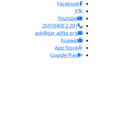
Facebook
X
Youtube
+20 2 25970400
ask@dar-alifta.org
huawei
App Store
Google Play