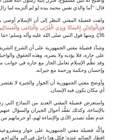
وأصبح له أنين مسموع، فنزل إليه رسول الله صلى الل
قال: "أما والذي نفس محمد بيده لو لم ألتزمه لما زال 
ولفت فضيلة المفتي النظر إلى أن الإسلام أوصى با
﴿
وَبِالْوَالِدَيْنِ إِحْسَانًا وَبِذِي الْقُرْبَى وَالْيَتَامَى وَالْمَسَاك
36]، ومنها قول النبي صلى الله عليه وآله وسلم: «مَا زَالَ جِبْرِيلُ يُوصِينِي بِالْجَارِ حَتَّى ظَنَنْتُ أَنَّهُ سَيُوَرِّثُهُ» متفق عليه.
وشدَّد فضيلة مفتي الجمهورية على أن الشرع الشريف أك
على جاره، فلا يؤذيه ولا يضره، وهذه الحقوق والوا
وقد نظَّم الإسلام تعامل الجار مع جاره في جوانب م
وإحسان وحكمة ورحمة مع جيرانه.
وأوضح مفتي الجمهورية أن الجوار والجيرة لا تقتصر 
أي مكان يكون فيه الإنسان.
واستعرض فضيلة المفتي العديد من النماذج التي ر
بالإساءة، وكذلك تفقُّد أحوال الجيران والسؤال عنهم
عدم تعمُّد تصدير الأذى والإساءة لهم، أو حرمانهم من
وأكَّد فضيلة مفتي الجمهورية على جواز ومشروعية 
إفطار الصائم عنده؛ فكل هذا داخل في البر والتراحم 