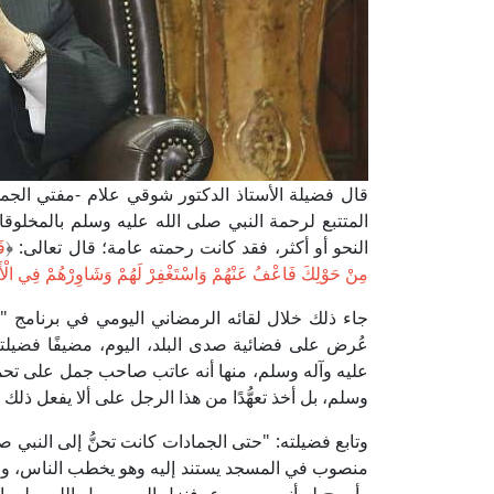
قال فضيلة الأستاذ الدكتور شوقي علام -مفتي الجمهور
المتتبع لرحمة النبي صلى الله عليه وسلم بالمخلو
النحو أو أكثر، فقد كانت رحمته عامة؛ قال تعالى: ﴿
فَ
مِنْ حَوْلِكَ فَاعْفُ عَنْهُمْ وَاسْتَغْفِرْ لَهُمْ وَشَاوِرْهُمْ فِي الْأَ
جاء ذلك خلال لقائه الرمضاني اليومي في برنامج "
عُرض على فضائية صدى البلد، اليوم، مضيفًا فضيلت
عليه وآله وسلم، منها أنه عاتب صاحب جمل على تحميل
وسلم، بل أخذ تعهُّدًا من هذا الرجل على ألا يفعل ذلك
وتابع فضيلته: "حتى الجمادات كانت تحنُّ إلى النبي ص
منصوب في المسجد يستند إليه وهو يخطب الناس، وعن