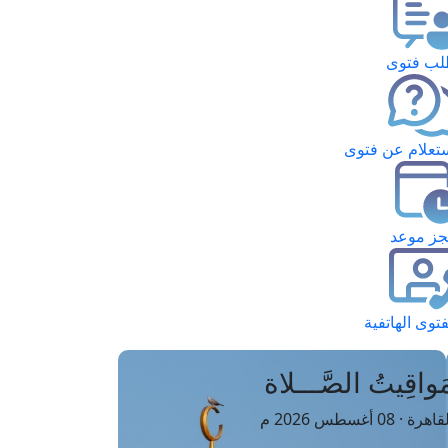
ب فتوى
تعلام عن فتوى
ز موعد
فتوى الهاتفية
َواقِيتُ الصَّـــلاة
اهرة · 08 أغسطس 2026 م