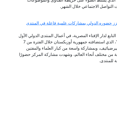
شرة (فتوى تريندز)، الذي يسلِّط الضوء على خريطة الفتاوى والموضوعات
صات التواصل الاجتماعي خلال الشهر.
يعزز حضوره الدولي بمشاركات علمية فاعلة في المنتدى
ابع لدار الإفتاء المصرية، في أعمال المنتدى الدولي الأول
للحضارة الإسلامية "طريق السلام والتسامح والتنوير"، الذي استضافته جمهورية أوزبكستان خلال الفترة من 7
ت ميرضيائيف، وبمشاركة واسعة من كبار العلماء والمفتين
ثية من مختلف أنحاء العالم، وشهدت مشاركة المركز حضورًا
ة للمنتدى.