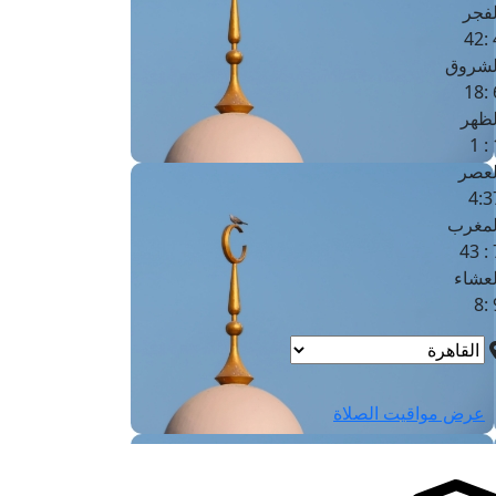
لفجر
4
لشروق
6
لظهر
1
لعصر
4:3
لمغرب
7 
لعشاء
9
عرض مواقيت الصلاة