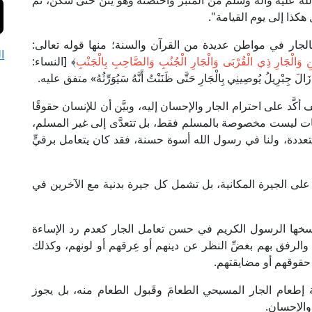
ه عليه وآله وسلم من المنبر واحتضنه وهو يئنُّ حتى سكن، ثم
هكذا إلى يوم القيامة".
لجار في مواطن عديدة من القرآن والسنة؛ منها قوله تعالى:
ا
ِينِ وَالْجَارِ ذِي الْقُرْبَى وَالْجَارِ الْجُنُبِ وَالصَّاحِبِ بِالْجَنْبِ
﴾ [النساء:
َّد على احترام الجار والإحسان إليه، وبيَّن أن للإنسان حقوقًا
جبات ليست مخصوصة بالمسلم فقط، بل تتعدَّى إلى غير المسلم،
تعددة، ولنا في رسول الله أسوة حسنة، فقد كان يتعامل برقيٍّ
على الجيرة المكانية، بل تشمل كل جيرة بدنية مع الآخرين في
سخها الرسول الكريم في حسن تعامل الجار كعدم رد الإساءة
 والرفق بهم بغضِّ النظر عن دينهم أو عِرقهم أو لونهم، وكذلك
 حقوقهم أو مضايقتهم.
إطعام الجار المسيحي الطعامَ وقَبول الطعام منه، بل يجوز
والإحسان.