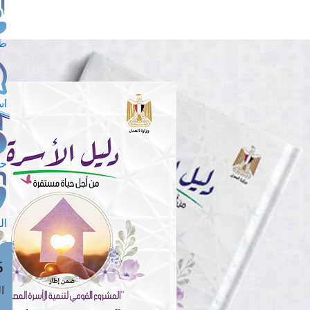
طل
اس
حج
ال
م
الق