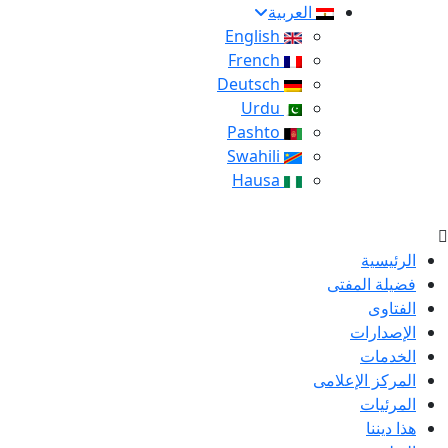
العربية
English
French
Deutsch
Urdu
Pashto
Swahili
Hausa
الرئيسية
فضيلة المفتى
الفتاوى
الإصدارات
الخدمات
المركز الإعلامى
المرئيات
هذا ديننا