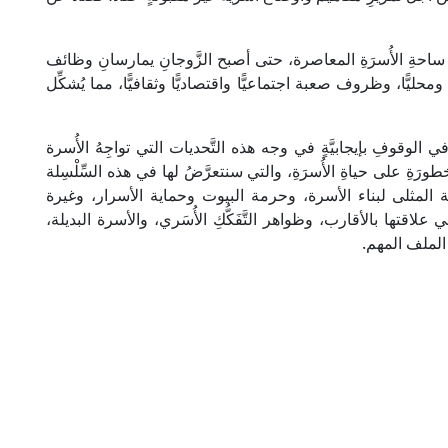
ى ساحةِ الأُسرَةِ المعاصرة، حتى أصبح الزَّوجانِ يمارسانِ وظائف
 ومحليًّا، وظروف صعبة اجتماعيًّا واقتصاديًّا وثقافيًّا، مما يُشكِّل
الوقوفِ بإيجابيَّةٍ في وجه هذه التَّحديات التي تواجِهُ الأُسرة
ِ على حياةِ الأُسرَةِ، والتي سنتعرَّضُ لها في هذه السِّلْسِلة
المثلى لبناء الأسرة، وحرمة البيوت وحماية الأسرار، وغيرة
قتها بالأقارب، وظواهر التَّفَكُّكِ الأُسَري، والأسرة البديلة،
الملف المهم.