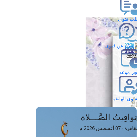
ب فتوى
تعلام عن فتوى
ز موعد
فتوى الهاتفية
َواقِيتُ الصَّـــلاة
اهرة · 07 أغسطس 2026 م