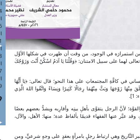
ا
 :41
ا
 :17
ا
 : 1
ا
تي تضمن استمرارَه في الوجود، من وقت أن ظهرت في شكلها الأوَّل
8
 لهما على سبيل الامتنان: ﴿وَقُلْنَا يَا آدَمُ اسْكُنْ أَنْتَ وَزَوْجُكَ
ا
: 44
ا
اني في كافَّةِ المجتمعاتِ على هذا النحو؛ قال تعالى: ﴿يَا أَيُّهَا
 :9
َ مِنْهَا زَوْجَهَا وَبَثَّ مِنْهُمَا رِجَالًا كَثِيرًا وَنِسَاءً وَاتَّقُوا اللهَ الَّذِي
 1].
َة؛ لأنَّ الرجل يتقوَّى بأهلِ بيتِه وأقارِبه ويشدُّ بعضهم بعضًا
ر، وقد عبَّر عنها الفقهاء قديمًا بألفاظ عدة؛ منها: الأهل، والآل،
بر التَّاريخ وهي ارتباط رجلٍ بامرأةٍ بعقدٍ على وجهٍ شرعيٍّ، ومن