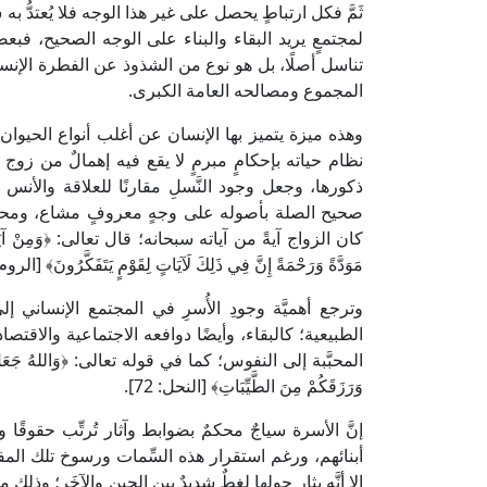
ثَمَّ فكل ارتباطٍ يحصل على غير هذا الوجه فلا يُعتدُّ ب
لمجتمعٍ يريد البقاء والبناء على الوجه الصحيح، فبعض
تناسل أصلًا، بل هو نوع من الشذوذ عن الفطرة الإنسا
المجموع ومصالحه العامة الكبرى.
وهذه ميزة يتميز بها الإنسان عن أغلب أنواع الحيوان؛
نظام حياته بإحكامٍ مبرمٍ لا يقع فيه إهمالٌ من زوج لز
ذكورها، وجعل وجود النَّسلِ مقارنًا للعلاقة والأنس
صحيح الصلة بأصوله على وجهٍ معروفٍ مشاع، ومحفوظً
كان الزواج آيةً من آياته سبحانه؛ قال تعالى: ﴿وَمِنْ آيَاتِهِ أَنْ خَل
مَوَدَّةً وَرَحْمَةً إِنَّ فِي ذَلِكَ لَآيَاتٍ لِقَوْمٍ يَتَفَكَّرُونَ﴾ [الروم: 21
وترجع أهميَّة وجودِ الأُسرِ في المجتمع الإنساني إ
الطبيعية؛ كالبقاء، وأيضًا دوافعه الاجتماعية والاقتصادية
المحبَّبة إلى النفوس؛ كما في قوله تعالى: ﴿وَاللهُ جَعَلَ لَكُمْ مِن
وَرَزَقَكُمْ مِنَ الطَّيِّبَاتِ﴾ [النحل: 72].
إنَّ الأسرة سياجٌ محكمٌ بضوابط وآثار تُرتِّب حقوقًا
أبنائهم، ورغم استقرار هذه السِّمات ورسوخ تلك المفاه
إلا أنَّه يثار حولها لغطٌ شديدٌ بين الحِينِ والآخَرِ؛ و