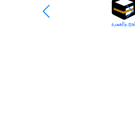
لحج والعمرة
رمضان