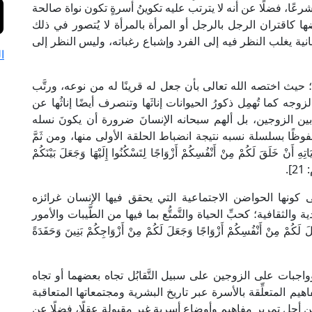
ه شرعًا، فضلًا عن أنه لا يترتب عليه تكوينُ أسرةٍ تكون نواة صالحة
ها كاقتران الرجل بالرجل أو المرأة بالمرأة لا يُتصور في ذلك
نية يغلب النظر فيه إلى الفرد وإشباع رغباته، وليس النظر إلى
ا
 حيث اختصه الله تعالى بأن جعل له قرينًا له من نوعه، ورتَّب
وجه كما تُهمِل ذكورُ الحيوانات إناثَها وتنصرف أيضًا إناثُها عن
 بين الزوجين، بل ألهم سبحانه الإنسانَ ضرورة أن يكونَ نسله
ا بسلسلة نسبه نتيجة انضباط الحلقة الأولى منها، ومن ثَمَّ
َقَ لَكُمْ مِنْ أَنْفُسِكُمْ أَزْوَاجًا لِتَسْكُنُوا إِلَيْهَا وَجَعَلَ بَيْنَكُمْ
].
لى كونها الحواضن الاجتماعية التي يحقق فيها الإنسان غرائزه
 والثقافية؛ كحبِّ الحياة والتَّمتُّع بما فيها من الطَّيبات والأمور
ْ أَنْفُسِكُمْ أَزْوَاجًا وَجَعَلَ لَكُمْ مِنْ أَزْوَاجِكُمْ بَنِينَ وَحَفَدَةً
 وواجبات على الزوجين على سبيل التَّقابُل تجاه بعضهما أو تجاه
يم المتعلِّقة بالأسرة عبر تاريخ البشرية ومجتمعاتها المتعاقبة
ذلك من أجل تمريرِ مفاهيم وأوضاع أسرية غير مقبولةٍ عقلًا، فضلًا عن