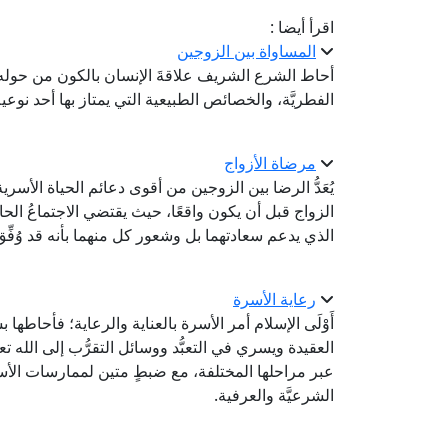
اقرأ أيضا :
المساواة بين الزوجين
أحاط الشرع الشريف علاقةَ الإنسان بالكون من حوله 
الفطريَّة، والخصائص الطبيعية التي يمتاز بها أحد نوعي
مرضاة الأزواج
يُعَدُّ الرضا بين الزوجين من أقوى دعائم الحياة الأس
الزواج قبل أن يكون واقعًا، حيث يقتضي الاجتماعُ الحا
الذي يدعم سعادتهما بل وشعور كل منهما بأنه قد وُفِّ
رعاية الأسرة
أَوْلَى الإسلام أمر الأسرة بالعناية والرعاية؛ فأحا
العقيدة ويسري في التعبُّد ووسائل التقرُّب إلى الله 
عبر مراحلها المختلفة، مع ضبطٍ متين لممارسات الأس
الشرعيَّة والعرفية.