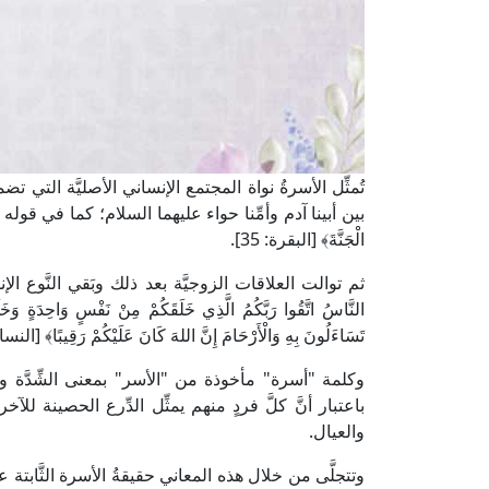
تُمثِّل الأسرةُ نواة المجتمع الإنساني الأصليَّة ال
بين أبينا آدم وأمِّنا حواء عليهما السلام؛ كما في قوله تعالى
الْجَنَّةَ﴾ [البقرة: 35].
ثم توالت العلاقات الزوجيَّة بعد ذلك وبَقي النَّوع الإنس
النَّاسُ اتَّقُوا رَبَّكُمُ الَّذِي خَلَقَكُمْ مِنْ نَفْسٍ وَاحِدَةٍ وَخَلَق
تَسَاءَلُونَ بِهِ وَالْأَرْحَامَ إِنَّ اللهَ كَانَ عَلَيْكُمْ رَقِيبًا﴾ [النساء:
وكلمة "أسرة" مأخوذة من "الأسر" بمعنى الشِّدَّة والقوّ
باعتبار أنَّ كلَّ فردٍ منهم يمثِّل الدِّرع الحصينة للآخ
والعيال.
وتتجلَّى من خلال هذه المعاني حقيقةُ الأسرة الثَّابتة ع