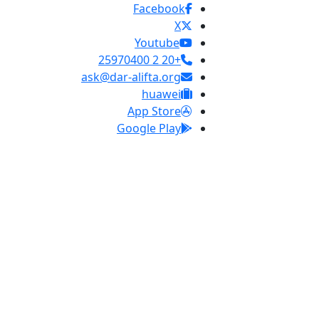
Facebook
X
Youtube
+20 2 25970400
ask@dar-alifta.org
huawei
App Store
Google Play