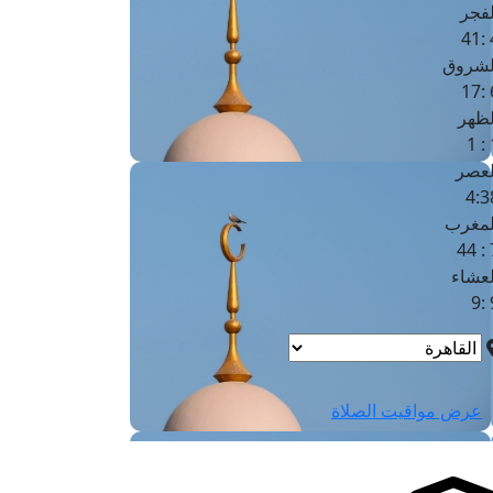
لفجر
4
لشروق
6
لظهر
1
لعصر
4:3
لمغرب
7 
لعشاء
9
عرض مواقيت الصلاة