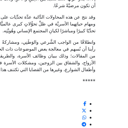
أن تكون مرضيَّةً شرعًا.
وقد نتج عن هذه المحاولات الدَّائبة عدَّة تحدِّيَات عل
ومهام حياتِهما الأسريَّة في ظلِّ تحوُّلاتٍ كبرى عالميًّا
تحدِّيًا كبيرًا ومباشرًا لكيانِ المجتمع الإنساني وهُويَّتِه.
وانطلاقًا من الواجب الشَّرعي والوَطَنِي، ومشاركةً في 
رأينا أن نُسهم في معالجة بعض الموضوعات ذات الخطورَة
من المقالات؛ وذلك ببيان وظائف الأسرة، والطريقة 
الأزواج، والشقاق بين الزوجين، ومشكلات الأسرة في علا
وأطفال الشوارع، وغيرها من القضايا التي تكتنف هذا 
*****