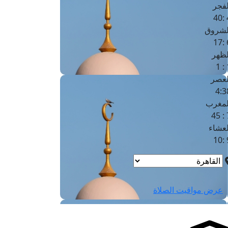
لفجر
4
لشروق
6
لظهر
1
لعصر
4:3
لمغرب
7 
لعشاء
9
عرض مواقيت الصلاة