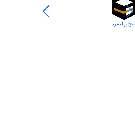
لحج والعمرة
رمضان