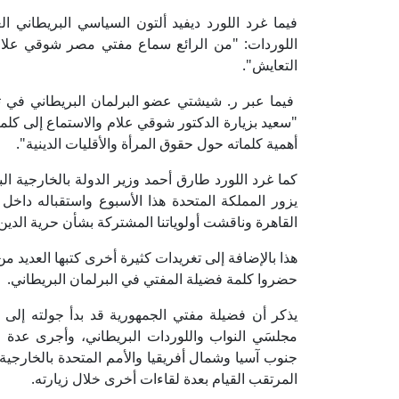
فيما غرد اللورد ديفيد ألتون السياسي البريطاني 
اللوردات: "من الرائع سماع مفتي مصر شوقي علام 
التعايش".
فيما عبر ر. شيشتي عضو البرلمان البريطاني في ت
"سعيد بزيارة الدكتور شوقي علام والاستماع إلى كلمت
أهمية كلماته حول حقوق المرأة والأقليات الدينية".
كما غرد اللورد طارق أحمد وزير الدولة بالخارجية ال
يزور المملكة المتحدة هذا الأسبوع واستقباله داخل 
القاهرة وناقشت أولوياتنا المشتركة بشأن حرية الدين
هذا بالإضافة إلى تغريدات كثيرة أخرى كتبها العديد م
حضروا كلمة فضيلة المفتي في البرلمان البريطاني.
يذكر أن فضيلة مفتي الجمهورية قد بدأ جولته إلى ا
مجلسَي النواب واللوردات البريطاني، وأجرى عدة 
جنوب آسيا وشمال أفريقيا والأمم المتحدة بالخارجية
المرتقب القيام بعدة لقاءات أخرى خلال زيارته.