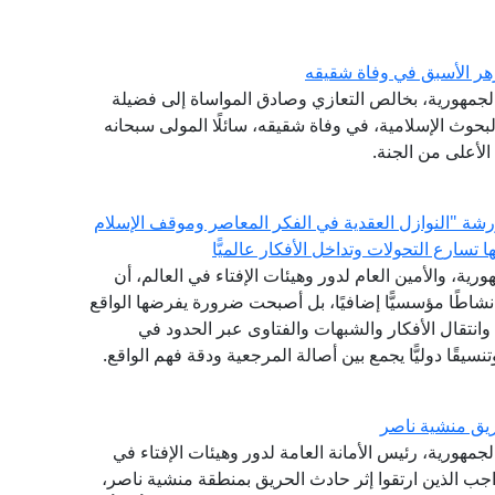
هر الأسبق في وفاة شقيقه
الجمهورية، بخالص التعازي وصادق المواساة إلى فضيلة
حوث الإسلامية، في وفاة شقيقه، سائلًا المولى سبحانه
لأعلى من الجنة.
 ورشة "النوازل العقدية في الفكر المعاصر وموقف الإسلام
سارع التحولات وتداخل الأفكار عالميًّا
رية، والأمين العام لدور وهيئات الإفتاء في العالم، أن
 نشاطًا مؤسسيًّا إضافيًا، بل أصبحت ضرورة يفرضها الواقع
انتقال الأفكار والشبهات والفتاوى عبر الحدود في
نسيقًا دوليًّا يجمع بين أصالة المرجعية ودقة فهم الواقع.
يق منشية ناصر
جمهورية، رئيس الأمانة العامة لدور وهيئات الإفتاء في
اجب الذين ارتقوا إثر حادث الحريق بمنطقة منشية ناصر،