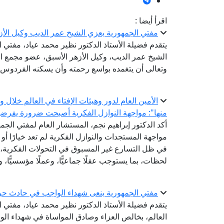
اقرأ أيضا :
مفتي الجمهورية يعزي الشيخ عمر الديب وكيل الأز
يتقدم فضيلة الأستاذ الدكتور نظير محمد عياد، مفتي 
الشيخ عمر الديب، وكيل الأزهر الأسبق، عضو مجمع الب
وتعالى أن يتغمده بواسع رحمته وأن يسكنه الفردوس ا
الأمين العام لدور وهيئات الإفتاء في العالم خلال
منها": مواجهة النوازل الفكرية أصبحت ضرورة يفرضها ت
أكد الدكتور إبراهيم نجم، المستشار العام لمفتي الجمهو
مواجهة المستجدات والنوازل الفكرية لم تعد خيارًا أو
في ظل التسارع غير المسبوق في التحولات الفكرية، و
لحظات، بما يستوجب عقلًا جماعيًّا، وعملًا مؤسسيًّا، وت
مفتي الجمهورية ينعى شهداء الواجب في حادث حر
يتقدم فضيلة الأستاذ الدكتور نظير محمد عياد، مفتي ال
العالم، بخالص العزاء وصادق المواساة في شهداء الو