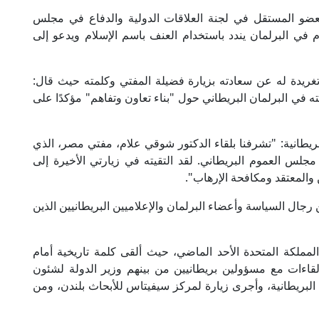
العضو المستقل في لجنة العلاقات الدولية والدفاع في مجلس
في البرلمان يندد باستخدام العنف باسم الإسلام ويدعو إلى
غريدة له عن سعادته بزيارة فضيلة المفتي وكلمته حيث قال:
ه في البرلمان البريطاني حول "بناء تعاون وتفاهم" مؤكدًا على
بريطانية: "تشرفنا بلقاء الدكتور شوقي علام، مفتي مصر، الذي
مجلس العموم البريطاني. لقد التقيته في زيارتي الأخيرة إلى
 والمعتقد ومكافحة الإرهاب".
ن رجال السياسة وأعضاء البرلمان والإعلاميين البريطانيين الذين
لمملكة المتحدة الأحد الماضي، حيث ألقى كلمة تاريخية أمام
لقاءات مع مسؤولين بريطانيين من بينهم وزير الدولة لشئون
 البريطانية، وأجرى زيارة لمركز سيفيتاس للأبحاث بلندن، ومن