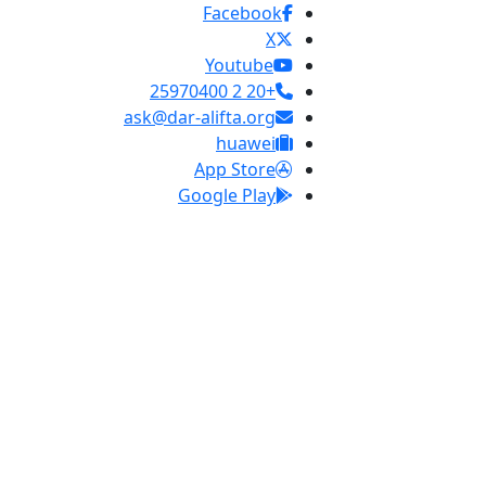
Facebook
X
Youtube
+20 2 25970400
ask@dar-alifta.org
huawei
App Store
Google Play