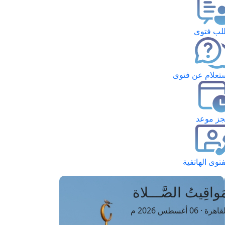
ب فتوى
تعلام عن فتوى
ز موعد
فتوى الهاتفية
َواقِيتُ الصَّـــلاة
اهرة · 06 أغسطس 2026 م