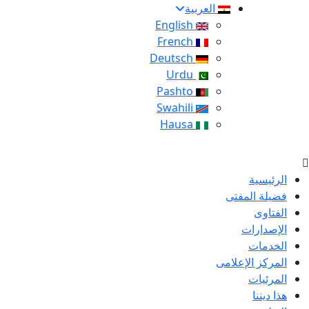
العربية
English
French
Deutsch
Urdu
Pashto
Swahili
Hausa
الرئيسية
فضيلة المفتى
الفتاوى
الإصدارات
الخدمات
المركز الإعلامى
المرئيات
هذا ديننا