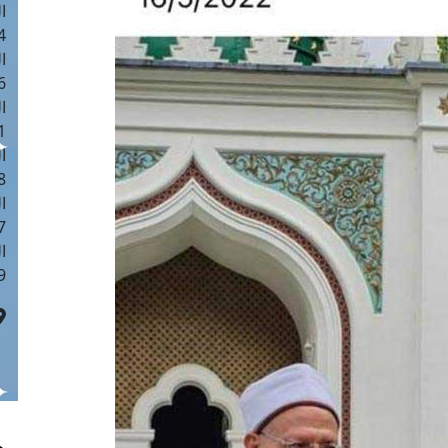
ا
 :40
ا
 :17
ا
 : 1
ا
8
ا
: 45
ا
 :10