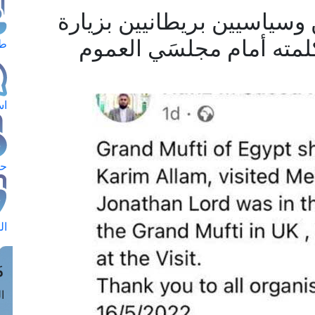
وسياسيين بريطانيين بزيارة
كلمته أمام مجلسَي العموم
طل
اس
حج
ال
م
الق