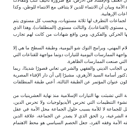
مال العنف والإفساد في الأرض، مع ضرورة تأليف كتب ومقالات
 وبيان أن الانتماء للدين لا يتنافى مع الانتماء للوطن، وكذا
عات الإرهابية.
 لجماعات التطرف لها ثلاثة مستويات، وبحسب كل مستوى يتم
ني مستوى (القناعات)، والثالث مستوى (المنطلقات)، وهذا الذي
لها الحركي والفكري، ومن واقع شهادات من كانت لهم تجارب
 المهني، وبرامج التوك شو اليومية، وطبقة السطح ما هي إلا
واجهة الممارسات اليومية للتيارات دونما مواجهة للقناعات التي
 التي صنعت الممارسات الظاهرة.
الجانب الديني والفقهي والشرعي تعاني قصورًا شديدًا، ربما
كتور أسامة السيد الأزهري، مشيرًا إلى أن دار الإفتاء المصرية
يكون عنوان المؤتمر عن الطبقة الثالثة، أعني طبقة المنطلقات
 التي تشبثت بها التيارات الإسلامية منذ نهاية العشرينيات من
وء التنظيمات التي تحرس الأيديولوجيات ولا تحرس الدين،
لعمل للجماعة لا للأمة بسبب حلول الجماعة محل الأمة في عقل
ة الشرعية، رد الحق الذي لا يصدر عن الجماعة، علاقة الدين
قه الأمة وفقه الفرد، جعل الخصم السياسي هو محط الاهتمام