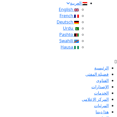
العربية
English
French
Deutsch
Urdu
Pashto
Swahili
Hausa
الرئيسية
فضيلة المفتى
الفتاوى
الإصدارات
الخدمات
المركز الإعلامى
المرئيات
هذا ديننا