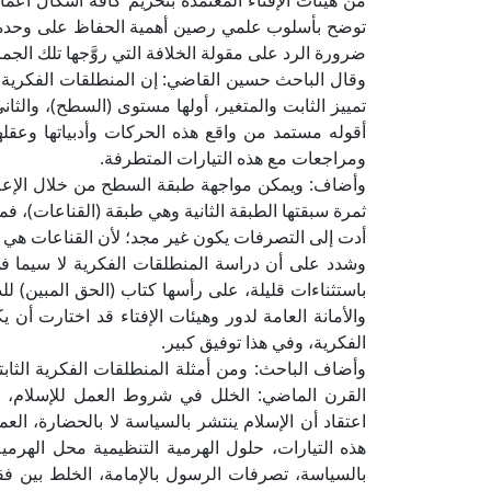
من هيئات الإفتاء المعتمدة بتحريم كافة أشكال أع
توضح بأسلوب علمي رصين أهمية الحفاظ على وحدة الأمة
ضرورة الرد على مقولة الخلافة التي روَّجها تلك الجما
وقال الباحث حسين القاضي: إن المنطلقات الفكرية
تمييز الثابت والمتغير، أولها مستوى (السطح)، والثا
أقوله مستمد من واقع هذه الحركات وأدبياتها وعق
ومراجعات مع هذه التيارات المتطرفة.
وأضاف: ويمكن مواجهة طبقة السطح من خلال الإعلام
ثمرة سبقتها الطبقة الثانية وهي طبقة (القناعات)، فم
أدت إلى التصرفات يكون غير مجد؛ لأن القناعات هي
وشدد على أن دراسة المنطلقات الفكرية لا سيما في 
باستثناءات قليلة، على رأسها كتاب (الحق المبين) للد
والأمانة العامة لدور وهيئات الإفتاء قد اختارت أن 
الفكرية، وفي هذا توفيق كبير.
وأضاف الباحث: ومن أمثلة المنطلقات الفكرية الثابتة
القرن الماضي: الخلل في شروط العمل للإسلام، نش
اعتقاد أن الإسلام ينتشر بالسياسة لا بالحضارة، ا
هذه التيارات، حلول الهرمية التنظيمية محل الهرمي
بالسياسة، تصرفات الرسول بالإمامة، الخلط بين ف