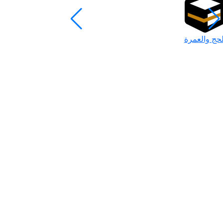
لحج والعمرة
رمضان