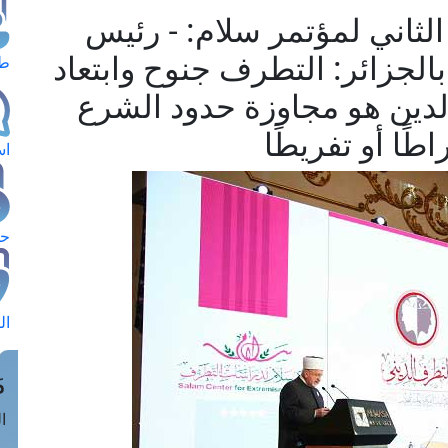
الثاني لمؤتمر سلام: - رئيس
الجزائر: التطرف جنوح وابتعاد
طل
دين هو مجاوزة حدود الشرع
ًا أو تفريطًا
اس
حج
ال
م
الق