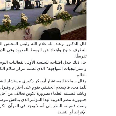
قال الدكتور بوعبد الله غلام الله رئيس المجلس الإ
التطرف جنوح وابتعاد عن الوسط المعهود وفي الدي
تفريطًا.
جاء ذلك خلال افتتاحه للجلسة الأولى لفعاليات اليوم
واستراتيجيات المواجهة" الذي نظمه مركز سلام التابع 
العالم.
وقال سماحة المستشار أبو بكر دكوري مستشار الشؤون
للمذاهب، فالإسلام الحقيقي يقوم على احترام وقبول ا
وناشد فضيلته العلماءَ بضرورة تكوين تحالف من أجل 
جمهورية مصر العربية لهذا المؤتمر الذي يناقش موضوعً
ولفت فضيلته النظر إلى أنه لا يوجد في القرآن الكري
الإفراط أو التشدد.