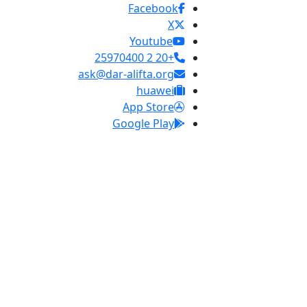
Facebook
X
Youtube
+20 2 25970400
ask@dar-alifta.org
huawei
App Store
Google Play