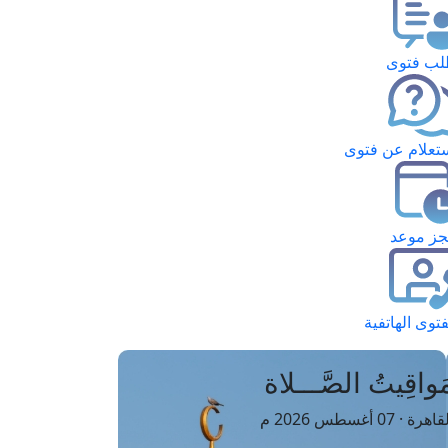
ب فتوى
تعلام عن فتوى
ز موعد
فتوى الهاتفية
َواقِيتُ الصَّـــلاة
اهرة · 07 أغسطس 2026 م