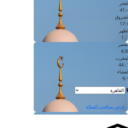
لفجر
4
لشروق
6
لظهر
1
لعصر
4:3
لمغرب
7 
لعشاء
9
عرض مواقيت الصلاة