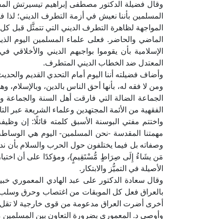
وقال فضيلة الدكتور مصطفى إبراهيم تيسيرتش المفتي 
المسلمين بأننا نعيش في أزمة التطرف الديني؛ لذا ف
المواجهة لظاهرة التطرف الديني التي تتمثَّل قبل ك
الماضي والحاضر. فعلى علماء المسلمين اليوم الذين ه
الإسلامية بأن يقوموا بواجبهم الديني والأخلاقي ف
المعتدل ضد الخطاب الديني المتطرف.
وأضاف فضيلته أننا اليوم أمام التحدي القديم والحدي
ومن لا فقه له، بأنها أحق الناس بالدين، وبالإسلام، 
الجماعة الضالة التي فارقت أهل السنة والجماعة 
الفقهية من الأئمة المجتهدين وعلماء الشريعة عبر التا
واختتم مفتي البوسنة الأسبق كلمته قائلًا: إن وظيف
مهمتنا المقدسة -نحن المسلمين- اليوم هي الوساطة
وصفاته بل فيما يختلفون حول الحرب والسلام بأن ندعوهم إلى ا
مَن يشَاءُ إِلَى صِرَاطٍ مُّسْتَقِيمٍ}، ومؤكدًا على أن 
الأصيلة في التميُّز والابتكار.
وقال سعادة الدكتور على عبد الهادي المعموري خبي
بالعراق فعل كل الموبقات من اغتصاب وحرق وسلب و
أخرى أضرت العراق مدعومة من قوى خارجية لا تقل
وأوصى د. المعموري بضرورة التعاون بين المسلمين 