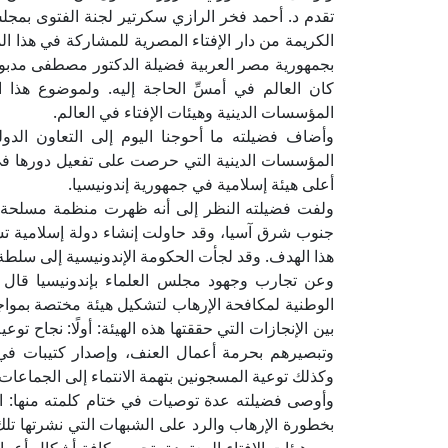
تقدم د. أحمد فخر الرازي سكرتير لجنة الفتوى بمجلس
الكريمة من دار الإفتاء المصرية للمشاركة في هذا ا
بجمهورية مصر العربية فضيلة الدكتور مصطفى مدبولي،
كان العالم في أمسِّ الحاجة إليه. ولموضوع هذا ا
المؤسسات الدينية وهيئات الإفتاء في العالم.
وأضاف فضيلته ما أحوجنا اليوم إلى التعاون الد
المؤسسات الدينية التي حرصت على تفعيل دورها في
أعلى هيئة إسلامية في جمهورية إندونيسيا.
ولفت فضيلته النظر إلى أنه ظهرت منظمة مسلحة أخ
جنوب شرق آسيا، وقد حاولت إنشاء دولة إسلامية تش
هذا الهدف. وقد لجأت الحكومة الإندونيسية إلى سلط
وعن تجارب وجهود مجلس العلماء بإندونيسيا قال ف
الوطنية لمكافحة الإرهاب لتشكيل هيئة مختصة بمو
وتبصيرهم بحرمة أعمال العنف، وإصدار كتيبات في ب
وكذلك توعية المسجونين بتهمة الانتماء إلى الجماعات 
وأوصى فضيلته عدة توصيات في ختام كلمته منها: ال
بخطورة الإرهاب والرد على الشبهات التي نشرتها تل