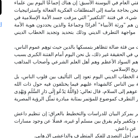
العام في البوسنة الأسبق: إن هناك إجماعًا اليوم بين علماء
نحن بحاجة ماسة إلى المنطلقات الفكرية الفعالة واستراتيجيات
ل شيء، في فتنة "التكفير" التي مزقت جسد الأمة الإسلامية في
ا
م "ورثة الأنبياء" أفرادًا وجماعةً والذين يحددون هوية الأمة
ي مواجهة التطرف الديني وذلك بتحديد وتجديد الخطاب الديني
ث من فئة ضالة تتظاهر بتمسكها بالدين حيث توهِم عموم الناس،
وهي في الحقيقة غير ذلك، بل نحن اليوم أمام الفتنة الكبرى بسبب
وهم السواد الأعظم وهم أهل العلم الشرعي وأصحاب المذاهب
ريخ الإسلامي.
ة الخطاب الديني اليوم تعود إلى التأليف بين قلوب الناس، بل
 بين الناس كالشهداء عليهم فيما يختلفون فيه حول ذات الله
لسلام، قال تعالي: {وَاللَّهُ يَدْعُو إِلَى دَارِ السَّلَمِ وَيَهْدِى
اختيار التطرف كموضوع للمؤتمر بمثابة مبادرة تمثِّل الرؤية المصرية
ر بمركز البيان للدراسات والتخطيط بالعراق: إن تنظيم داعش
تكفير ولم يفرق بين مسلم أو غيره، فضلًا عن وجود مسارات
 عن داعش.
من أجل التصدي للفكر المتطرف والداعشي الإرهابي.