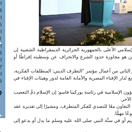
ا
 :41
ا
 :17
ا
 : 1
ا
سلامي الأعلى بالجمهورية الجزائرية الديمقراطية الشعبية إن
8
ن هو مجاوزة حدود الشرع والانحراف عن وسطيته إفراطًا أو
ا
: 44
 الثاني من أعمال مؤتمر "التطرف الديني: المنطلقات الفكرية،
ا
لدار الإفتاء المصرية والأمانة العامة لدور وهيئات الإفتاء في
 :9
 الإسلامية في رئاسة بوركينا فاسو: إن الإسلام ذمَّ التعصب
لآخر.
التعاون معًا للتصدي للفكر المتطرف، ومشيرًا إلى تقديره عقد
ا مهمًّا.
م أو في سنَّة النبي صلى الله عليه وسلم ما يدل أو يدعو إلى