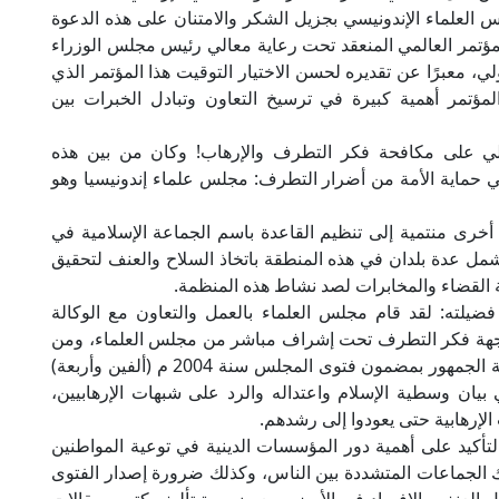
 العلماء الإندونيسي بجزيل الشكر والامتنان على هذه الدعوة
لمؤتمر العالمي المنعقد تحت رعاية معالي رئيس مجلس الوزراء
 معبرًا عن تقديره لحسن الاختيار التوقيت هذا المؤتمر الذي
لمؤتمر أهمية كبيرة في ترسيخ التعاون وتبادل الخبرات بين
ولي على مكافحة فكر التطرف والإرهاب! وكان من بين هذه
 حماية الأمة من أضرار التطرف: مجلس علماء إندونيسيا وهو
رى منتمية إلى تنظيم القاعدة باسم الجماعة الإسلامية في
مل عدة بلدان في هذه المنطقة باتخاذ السلاح والعنف لتحقيق
ة القضاء والمخابرات لصد نشاط هذه المنظمة.
ضيلته: لقد قام مجلس العلماء بالعمل والتعاون مع الوكالة
اجهة فكر التطرف تحت إشراف مباشر من مجلس العلماء، ومن
بين الإنجازات التي حققتها هذه الهيئة: أولًا: نجاح توعية الجمهور بمضمون فتوى المجلس سنة 2004 م (ألفين وأربعة)
يان وسطية الإسلام واعتداله والرد على شبهات الإرهابيين،
الإرهابية حتى يعودوا إلى رشدهم.
تأكيد على أهمية دور المؤسسات الدينية في توعية المواطنين
ك الجماعات المتشددة بين الناس، وكذلك ضرورة إصدار الفتوى