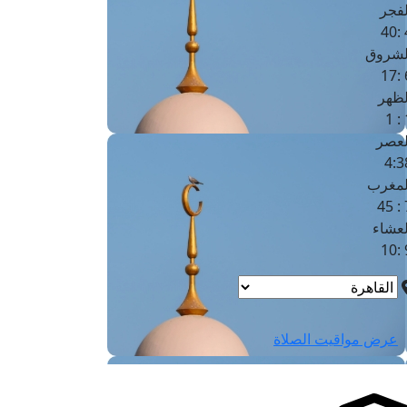
لفجر
4
لشروق
6
لظهر
1
لعصر
4:3
لمغرب
7 
لعشاء
9
عرض مواقيت الصلاة