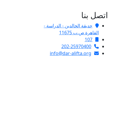
اتصل بنا
حديقة الخالدين - الدراسة -
القاهرة ص.ب 11675
107
202-25970400
info@dar-alifta.org