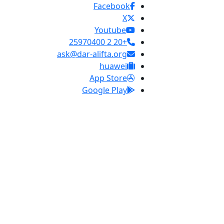
Facebook
X
Youtube
+20 2 25970400
ask@dar-alifta.org
huawei
App Store
Google Play