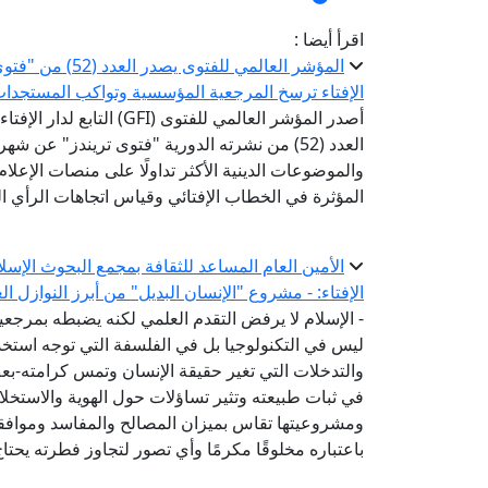
اقرأ أيضا :
المؤشر العالمي ل
الإفتاء ترسخ المرجعية المؤسسية وتواكب المستجدا
أصدر المؤشر العالمي للفتوى 
العدد (52) من نشرته الدورية "فتوى تريندز" عن 
والموضوعات الدينية الأكثر تداولًا على منصات الإعل
المؤثرة في الخطاب الإفتائي وقياس اتجاهات الرأي الع
الأمين العام المساعد للثقافة بمجمع البحوث الإسل
الإفتاء: - مشروع "الإنسان البديل" من أبرز النوازل ا
- الإسلام لا يرفض التقدم العلمي لكنه يضبطه بمرج
ليس في التكنولوجيا بل في الفلسفة التي توجه استخدام
والتدخلات التي تغير حقيقة الإنسان وتمس كرامته-ب
في ثبات طبيعته وتثير تساؤلات حول الهوية والاستخل
ومشروعيتها تقاس بميزان المصالح والمفاسد وموافقته
باعتباره مخلوقًا مكرمًا وأي تصور لتجاوز فطرته يحتا