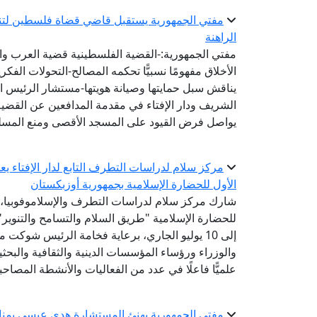
مفتي الجمهورية يستقبل قاضي قضاة فلسطين لتنس
الراهنة
مفتي الجمهورية:-القضية الفلسطينية قضية العرب وال
الأخلاق مفهومًا نسبيًّا تحكمه المصالح-التحولات الفكري
يناقش سبل حمايتها وصيانة هويتها-مستشار الرئيس ال
الشريف ودار الإفتاء في مقدمة المدافعين عن القضية
يواصل فرض القيود على المسجد الأقصى ومنع المسل
مركز سلام لدراسات التطرف التابع لدار الإفتاء 
الأول للحضارة الإسلامية بجمهورية أوزبكستان
شارك مركز سلام لدراسات التطرف والإسلاموفوبيا، الت
إلى 10 يوليو الجاري، برعاية فخامة الرئيس شوك
والوزراء ورؤساء المؤسسات الدينية والثقافية والبح
علميًّا فاعلًا في عدد من الفعاليات والأنشطة المصاحب
مفتي الجمهورية يهنئ المستشارة هدى عيسى بمناسبة 