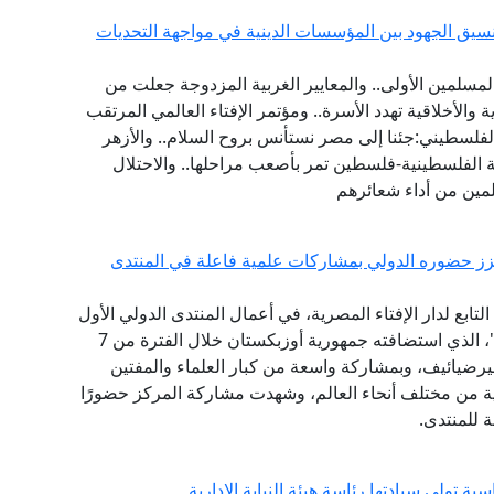
يق الجهود بين المؤسسات الدينية في مواجهة التحديات
مسلمين الأولى.. والمعايير الغربية المزدوجة جعلت من
ة والأخلاقية تهدد الأسرة.. ومؤتمر الإفتاء العالمي المرتقب
فلسطيني:جئنا إلى مصر نستأنس بروح السلام.. والأزهر
 الفلسطينية-فلسطين تمر بأصعب مراحلها.. والاحتلال
مين من أداء شعائرهم
يعزز حضوره الدولي بمشاركات علمية فاعلة في المنتدى
ابع لدار الإفتاء المصرية، في أعمال المنتدى الدولي الأول
للحضارة الإسلامية "طريق السلام والتسامح والتنوير"، الذي استضافته جمهورية أوزبكستان خلال الفترة من 7
ت ميرضيائيف، وبمشاركة واسعة من كبار العلماء والمفتين
ثية من مختلف أنحاء العالم، وشهدت مشاركة المركز حضورًا
ة للمنتدى.
تولي سيادتها رئاسة هيئة النيابة الإدارية