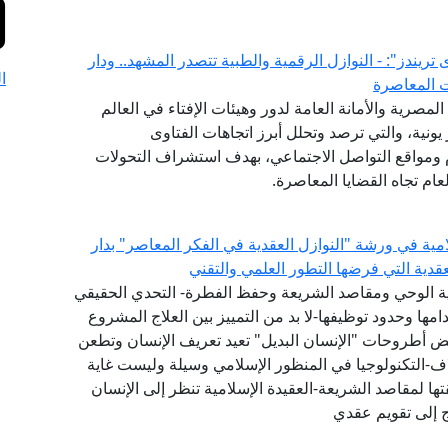
لفتوى يصدر العدد (52) من "فتوى تريندز": - النوازل الرقمية والطبية تتصدر المشهد.. ودار
ا
ت المعاصرة
(GFI) التابع لدار الإفتاء المصرية والأمانة العامة لدور وهيئات الإفتاء في العالم
شهر يونية، والتي ترصد وتحلل أبرز اتجاهات الفتاوى
ام ومواقع التواصل الاجتماعي، بهدف استشراف التحولات
ام تجاه القضايا المعاصرة.
امية في ورشة "النوازل العقدية في الفكر المعاصر" بدار
لعقدية التي فرضها التطور العلمي والتقني
عية الوحي ومقاصد الشريعة وحفظ الفطرة- التحدي الحقيقي
ها وحدود توظيفها-لا بد من التمييز بين العلاج المشروع
عض أطروحات "الإنسان البديل" تعيد تعريف الإنسان وتطعن
اف-التكنولوجيا في المنظور الإسلامي وسيلة وليست غاية
ا لمقاصد الشريعة-العقيدة الإسلامية تنظر إلى الإنسان
ج إلى تقويم عقدي