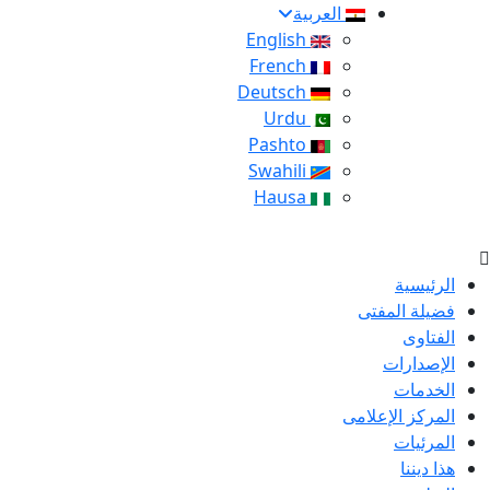
العربية
English
French
Deutsch
Urdu
Pashto
Swahili
Hausa
الرئيسية
فضيلة المفتى
الفتاوى
الإصدارات
الخدمات
المركز الإعلامى
المرئيات
هذا ديننا