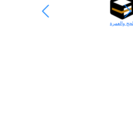
لحج والعمرة
رمضان