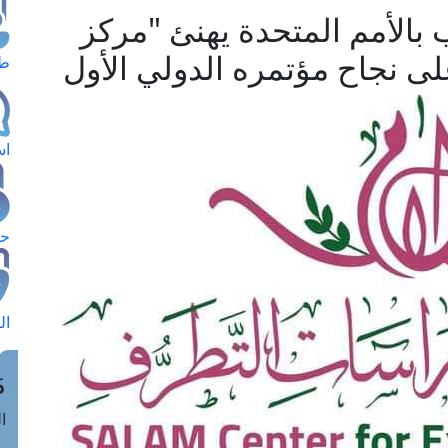
 بالأمم المتحدة يهنئ "مركز
ى نجاح مؤتمره الدولي الأول
طل
اس
حج
ال
م
الق