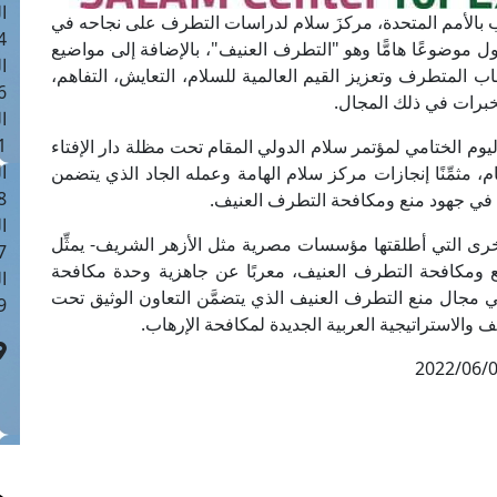
ا
اب بالأمم المتحدة، مركزَ سلام لدراسات التطرف على نجاحه في
 :40
ول موضوعًا هامًّا وهو "التطرف العنيف"، بالإضافة إلى مواضيع
ا
ب المتطرف وتعزيز القيم العالمية للسلام، التعايش، التفاهم،
 :17
لخبرات في ذلك المجال.
ا
 : 1
وم الختامي لمؤتمر سلام الدولي المقام تحت مظلة دار الإفتاء
ا
ام، مثمِّنًا إنجازات مركز سلام الهامة وعمله الجاد الذي يتضمن
8
 في جهود منع ومكافحة التطرف العنيف.
ا
خرى التي أطلقتها مؤسسات مصرية مثل الأزهر الشريف- يمثِّل
: 45
نع ومكافحة التطرف العنيف، معربًا عن جاهزية وحدة مكافحة
ا
ي مجال منع التطرف العنيف الذي يتضمَّن التعاون الوثيق تحت
 :10
والاستراتيجية العربية الجديدة لمكافحة الإرهاب.
2022/06/