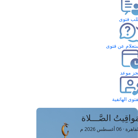
ب فتوى
تعلام عن فتوى
ز موعد
فتوى الهاتفية
َواقِيتُ الصَّـــلاة
اهرة · 06 أغسطس 2026 م