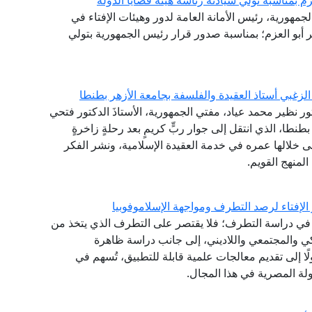
م بمناسبة تولي سيادته رئاسة هيئة قضايا الدولة
لجمهورية، رئيس الأمانة العامة لدور وهيئات الإفتاء في
ر أبو العزم؛ بمناسبة صدور قرار رئيس الجمهورية بتولي
لزغبي أستاذ العقيدة والفلسفة بجامعة الأزهر بطنطا
تور نظير محمد عياد، مفتي الجمهورية، الأستاذَ الدكتور فتحي
طنطا، الذي انتقل إلى جوار ربٍّ كريمٍ بعد رحلةٍ زاخرةٍ
نى خلالها عمره في خدمة العقيدة الإسلامية، ونشر الفكر
لمنهج القويم.
الإفتاء لرصد التطرف ومواجهة الإسلاموفوبيا
نشئ عام 2020، مقاربةً شاملةً في دراسة التطرف؛ فلا يقتصر على التطرف الذي يتخذ من
كي والمجتمعي واللاديني، إلى جانب دراسة ظاهرة
لًا إلى تقديم معالجات علمية قابلة للتطبيق، تُسهم في
لة المصرية في هذا المجال.