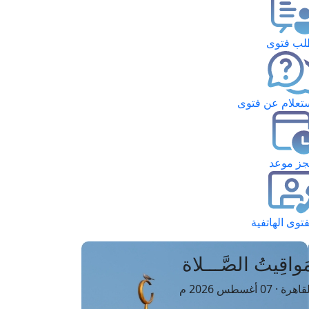
ب فتوى
تعلام عن فتوى
ز موعد
فتوى الهاتفية
َواقِيتُ الصَّـــلاة
اهرة · 07 أغسطس 2026 م