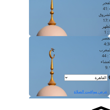
لفجر
4
لشروق
6
لظهر
1
لعصر
4:3
لمغرب
7 
لعشاء
9
عرض مواقيت الصلاة