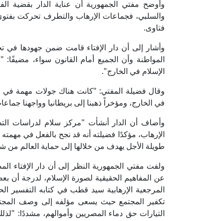
وأوضح مفتي الجمهورية أن عناية الدار بقضية الف
والسلبي، فجماعات الإرهاب والتطرف تحركت بفتوى، م
فتاوى.
وأشار إلى أن دار الإفتاء قامت ضمن جهودها في ت
المواطنة وأن الجميع أمام القانون سواء، مضيفًا: 
الإسلام في الخارج".
وقال فضيلة المفتي: "كانت هناك جولات مهمة في م
في الخارج، ومؤخراً ذهبنا إلى بريطانيا وواجهنا جما
وأضاف أن الدار أنشأت "مركز سلام لدراسات ال
الإرهاب، مؤكدًا فضيلته أنه قد نجح بالفعل في مهمته
طويلة الأجل يهدف من خلالها إلى حماية العالم من شرو
ولفت مفتي الجمهورية النظر إلى أن دار الإفتاء المص
عن المفاهيم الحقيقية لصورة الإسلام، لدرجة أن بعضه
المرجعية الإرهابية سيد قطب في كتابه التفسير الح
تكفير المجتمع حيث يسعى مؤلفه إلى وصف المجتم
التيارات حق دماء المصريين وأموالهم، مشددًا: "لذ