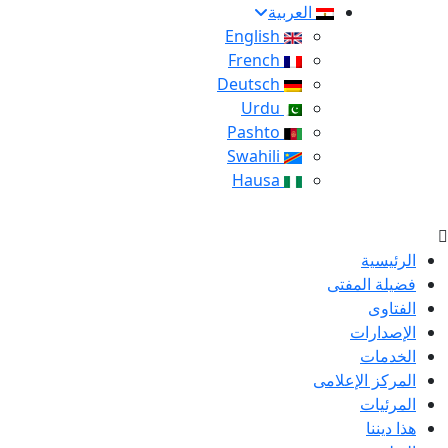
العربية
English
French
Deutsch
Urdu
Pashto
Swahili
Hausa
الرئيسية
فضيلة المفتى
الفتاوى
الإصدارات
الخدمات
المركز الإعلامى
المرئيات
هذا ديننا