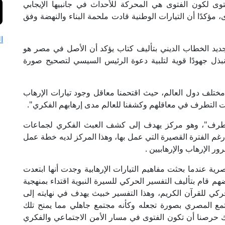
توى لكون الفتوى هي المحركة للأحداث في جانبيها الإيجابي
ؤكدًا أن التيارات الوطنية قادت ملحمة البناء والنهضة وفق
ا
جديد الخطاب الديني بتأليف كتاب يؤكد أن الأصل في مصر هو
"نبذل جهودًا قوية لتلبية دعوة الرئيس السيسي لتصحيح صورة
ختلف دول العالم، حيث اقتحمنا معاقل وجود تيارات الإرهاب
عات التطرف في معاقلهم وكشفنا للعالم مدى إرهابهم الفكري".
تطرف"، وهو مركز يهدف إلى كشف العبث الفكري لجماعات
 رغم الفترة القصيرة التي عمل بها، وهذا المركز لديه خطة عمل
ر الإرهاب والإرهابيين .
رية عندما بحثت مفاهيم التيارات الإرهابية وجدت أنها ابتعدت
م قام بتأليف التفسير الحركي للسيرة النبوية اقتداء بمنهجية
ركي للقرآن الكريم، وهذا التفسير خبيث يهدف في نهايته إلى
ع المصري بصورة تجعله وكأنه مجتمع جاهلي مما يمنح تلك
لك حرصنا أن تكون الفتوى في مسار الأمن الاجتماعي والفكري