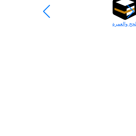
لحج والعمرة
رمضان