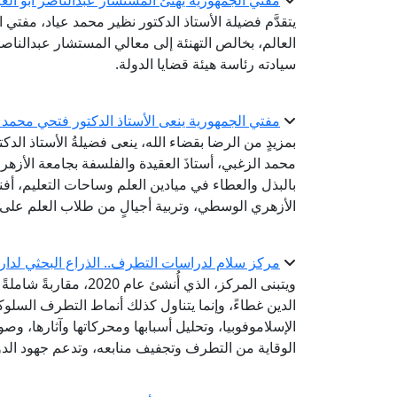
مفتي الجمهورية يهنئ المستشار عبدالناصر أبو العز
يتقدَّم فضيلة الأستاذ الدكتور نظير محمد عياد، مفتي ا
العالم، بخالص التهنئة إلى معالي المستشار عبدالناص
سيادته رئاسة هيئة قضايا الدولة.
مفتي الجمهورية ينعى الأستاذ الدكتور فتحي محمد ا
بمزيدٍ من الرضا بقضاء الله، ينعى فضيلةُ الأستاذ الدك
محمد الزغبي، أستاذَ العقيدة والفلسفة بجامعة الأزهر ب
بالبذل والعطاء في ميادين العلم وساحات التعليم، أف
الأزهري الوسطي، وتربية أجيالٍ من طلاب العلم على ا
مركز سلام لدراسات التطرف.. الذراع البحثي لدار 
ويتبنى المركز، الذي أُ
الدين غطاءً، وإنما يتناول كذلك أنماط التطرف السلو
الإسلاموفوبيا، وتحليل أسبابها ومحركاتها وآثارها، وصو
الوقاية من التطرف وتجفيف منابعه، وتدعم جهود الدو