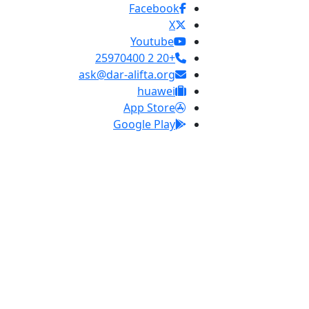
Facebook
X
Youtube
+20 2 25970400
ask@dar-alifta.org
huawei
App Store
Google Play