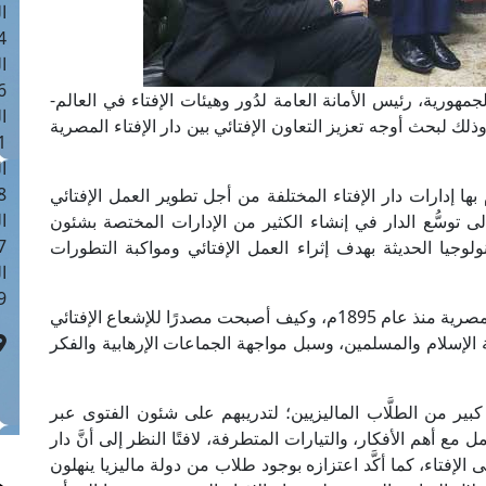
ا
 :41
ا
 :17
هورية، رئيس الأمانة العامة لدُور وهيئات الإفتاء في العالم-
ا
وذلك لبحث أوجه تعزيز التعاون الإفتائي بين دار الإفتاء المصرية
 : 1
ا
8
ا إدارات دار الإفتاء المختلفة من أجل تطوير العمل الإفتائي
ا
 توسُّع الدار في إنشاء الكثير من الإدارات المختصة بشئون
: 44
ى وسائل التكنولوجيا الحديثة بهدف إثراء العمل الإفتائي ومواكبة التطورات
ا
 :9
كما استعرض فضيلةُ المفتي تاريخ إنشاء دار الإفتاء المصرية منذ عام 1895م، وكيف أصبحت مصدرًا للإشعاع الإفتائي
الإسلام والمسلمين، وسبل مواجهة الجماعات الإرهابية والفكر
بير من الطلَّاب الماليزيين؛ لتدريبهم على شئون الفتوى عبر
مع أهم الأفكار، والتيارات المتطرفة، لافتًا النظر إلى أنَّ دار
على الإفتاء، كما أكَّد اعتزازه بوجود طلاب من دولة ماليزيا ينهلون