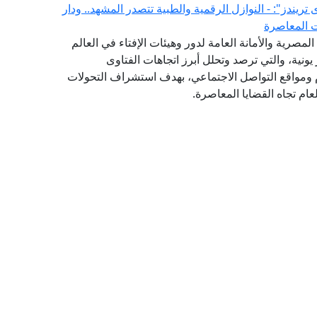
لفتوى يصدر العدد (52) من "فتوى تريندز": - النوازل الرقمية والطبية تتصدر المشهد.. ودار
ت المعاصرة
(GFI) التابع لدار الإفتاء المصرية والأمانة العامة لدور وهيئات الإفتاء في العالم
شهر يونية، والتي ترصد وتحلل أبرز اتجاهات الفتاوى
ام ومواقع التواصل الاجتماعي، بهدف استشراف التحولات
ام تجاه القضايا المعاصرة.