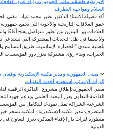
الأوزبكية طشقند مفتي الجمهورية يؤكد عمق العلاقات 
السلام ومواجهة التطرف
أكد فضيلة الأستاذ الدكتور نظير محمد عياد، مفتي الجم
عمق العلاقات التاريخية والأخوية التي تجمع جمهورية
العلاقات بين البلدين من تطور متواصل يفتح آفاقًا واس
ولا سيما في ظل التحديات المشتركة التي تستدعي توح
بأهمية منتدى "الحضارة الإسلامية.. طريق التسامح والس
الخبرات، وبناء رؤى مشتركة تعزز دور المؤسسات الد
مفتي الجمهورية ومدير مكتبة الإسكندرية يوقعان مذ
التراث الإفتائي باستخدام أحدث التقنيات
مفتي الجمهورية:إطلاق مشروع "الذاكرة الرقمية لدار ا
القادمة-التعاون يعزز البحث العلمي ويدعم جهود الت
الشرعية-الشراكة تمثل نموذجًا للتكامل بين المؤسس
المتطرف-مدير مكتبة الإسكندرية:-المكتبة تسخر خبرات
متطورة لتراث دار الإفتاء-المذكرة تعزز التعاون في 
الدولية