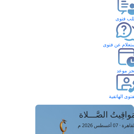
ب فتوى
تعلام عن فتوى
ز موعد
فتوى الهاتفية
َواقِيتُ الصَّـــلاة
اهرة · 07 أغسطس 2026 م