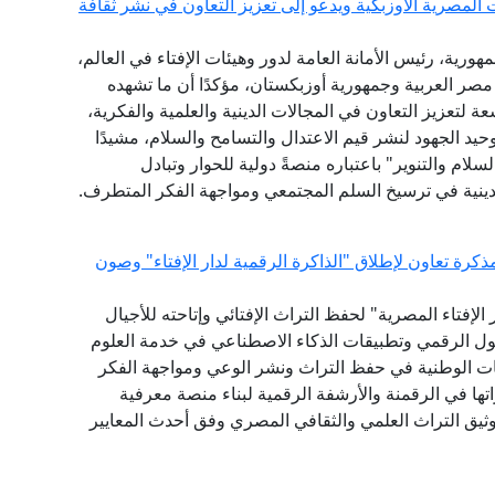
المصرية الأوزبكية ويدعو إلى تعزيز التعاون في نشر ثقافة
هورية، رئيس الأمانة العامة لدور وهيئات الإفتاء في العالم،
 مصر العربية وجمهورية أوزبكستان، مؤكدًا أن ما تشهده
عة لتعزيز التعاون في المجالات الدينية والعلمية والفكرية،
يد الجهود لنشر قيم الاعتدال والتسامح والسلام، مشيدًا
لام والتنوير" باعتباره منصةً دولية للحوار وتبادل
ينية في ترسيخ السلم المجتمعي ومواجهة الفكر المتطرف.
كرة تعاون لإطلاق "الذاكرة الرقمية لدار الإفتاء" وصون
لإفتاء المصرية" لحفظ التراث الإفتائي وإتاحته للأجيال
حول الرقمي وتطبيقات الذكاء الاصطناعي في خدمة العلوم
ات الوطنية في حفظ التراث ونشر الوعي ومواجهة الفكر
ها في الرقمنة والأرشفة الرقمية لبناء منصة معرفية
توثيق التراث العلمي والثقافي المصري وفق أحدث المعايير