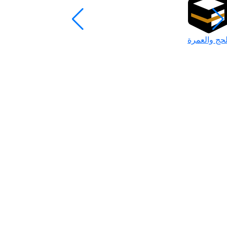
لحج والعمرة
رمضان