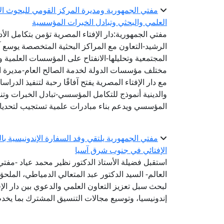
مفتي الجمهورية ومديرة المركز القومي للبحوث الاج
العلمي والبحثي وتبادل الخبرات المؤسسية
مفتي الجمهورية:دار الإفتاء المصرية تؤمن بتكامل الأ
الرشيد-التعاون مع المراكز البحثية المتخصصة يوسع 
المجتمعية وتحليلها-الانفتاح على المؤسسات العلمية و
مختلف مؤسسات الدولة لخدمة الصالح العام-مديرة الم
مع دار الإفتاء المصرية يفتح آفاقًا رحبة لتنفيذ الد
والدينية أنموذج للتكامل المؤسسي-تبادل الخبرات وتنفي
المؤسسي ويدعم بناء مبادرات علمية تستجيب لتحديا
مفتي الجمهورية يلتقي وفد السفارة الإندونيسية ب
الإفتائي في جنوب شرق آسيا
استقبل فضيلة الأستاذ الدكتور نظير محمد عياد -مفتي ا
العالم- السيد الدكتور عبد المتعالي الدمياطي، الملحق
لبحث سبل تعزيز التعاون العلمي والدعوي بين دار الإ
إندونيسيا، وتوسيع مجالات التنسيق المشترك بما يخدم