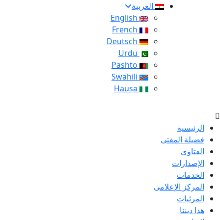
العربية
English
French
Deutsch
Urdu
Pashto
Swahili
Hausa
الرئيسية
فضيلة المفتى
الفتاوى
الإصدارات
الخدمات
المركز الإعلامى
المرئيات
هذا ديننا