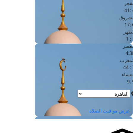
لفجر
4
لشروق
6
لظهر
1
لعصر
4:3
لمغرب
7 
لعشاء
9
عرض مواقيت الصلاة