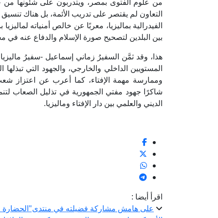
من علوم الفتوى بمصر، ويتدربون على شئونها من خلال
التعاون لم يقتصر على تدريب الأئمة، بل هناك تنسيق و
الفيدرالية بماليزيا، معربًا عن خالص أمنياته لماليزيا 
بين البلدين لتصحيح صورة الإسلام والدفاع عنه في مخ
هذا، وقد ثمَّن السفيرُ زماني إسماعيل -سفيرُ ماليزيا
المستويين الداخلي والخارجي، والجهود التي تبذلها ال
وممارسة مهمة الإفتاء، كما أعرب عن اعتزاز شعب م
شاكرًا جهود مفتي الجمهورية في تذليل الصعاب لتنمية ال
الديني والعلمي بين دار الإفتاء وماليزيا.
/3
اقرأ أيضا :
على هامش مشاركة فضيلته في منتدى"الحضارة الإس