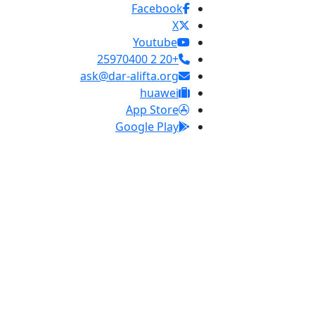
Facebook
X
Youtube
+20 2 25970400
ask@dar-alifta.org
huawei
App Store
Google Play