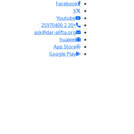
Facebook
X
Youtube
+20 2 25970400
ask@dar-alifta.org
huawei
App Store
Google Play