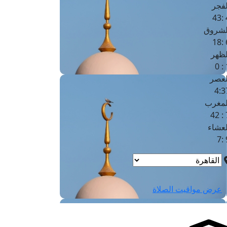
لفجر
4
لشروق
6
لظهر
1
لعصر
4:3
لمغرب
7 
لعشاء
9
عرض مواقيت الصلاة