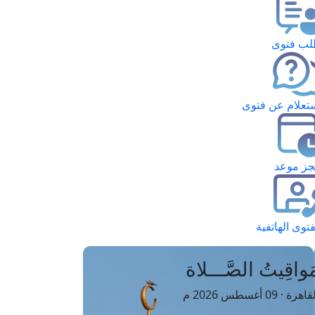
ب فتوى
تعلام عن فتوى
ز موعد
فتوى الهاتفية
َواقِيتُ الصَّـــلاة
اهرة · 09 أغسطس 2026 م