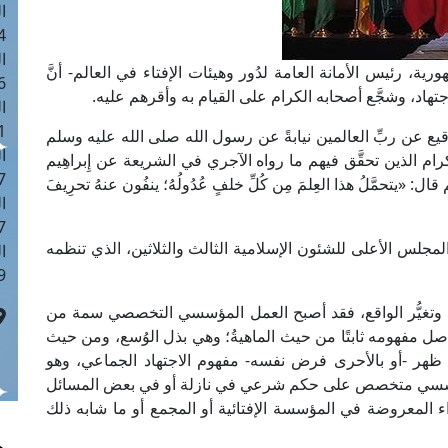
ا
 :43
ا
ة، رئيس الأمانة العامة لدُور وهيئات الإفتاء في العالم- أنَّ
 :18
تهاد، وشجَّع أصحابه الكرام على القيام به وأقرهم عليه.
ا
 : 0
ع عن ربِّ العالمين نيابةً عن رسول الله صلى الله عليه وسلم
ا
رام الذين تحقَّق فيهم ما رواه الآجري في الشريعة عن إِبراهِيم
7
َّم قال: «يتحمَّلُ هذا العِلمَ مِن كُلِّ خلفٍ عُدُولُهُ؛ ينفُون عنهُ تحرِيفَ
ا
: 42
لمجلس الأعلى للشئون الإسلامية الثالث والثلاثين، الذي تنظمه
ا
 :7
 وتغيُّر الواقع، فقد أصبح العمل المؤسسي التخصصي سمة من
صل مفهومه ثابتًا من حيث الماهيةُ؛ وهي بذل الوُسع، ومن حيث
ظهر -أو بالأحرى فرض نفسه- مفهوم الاجتهاد الجماعي، وهو
مؤسسي متخصص على حكم شرعي في نازلة أو في بعض المسائل
اء المعروضة في المؤسسة الإفتائية أو المجمع أو ما شابه ذلك