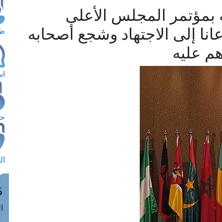
 بمؤتمر المجلس الأعلى
عانا إلى الاجتهاد وشجع أصحابه
طل
هم عليه
اس
حج
ال
م
الق