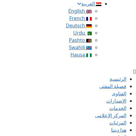
العربية
English
French
Deutsch
Urdu
Pashto
Swahili
Hausa
الرئيسية
فضيلة المفتى
الفتاوى
الإصدارات
الخدمات
المركز الإعلامى
المرئيات
هذا ديننا