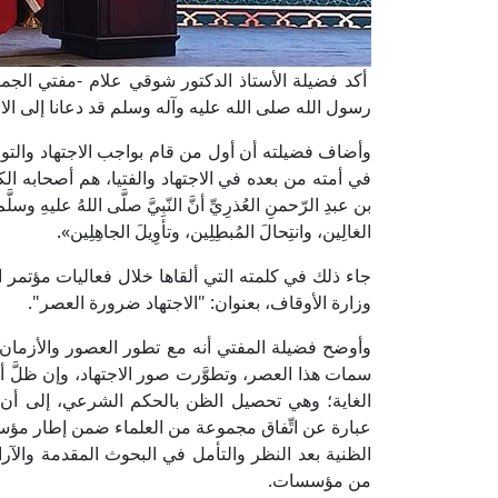
أكد فضيلة الأستاذ الدكتور شوقي علام -مفتي الجمهوري
رسول الله صلى الله عليه وآله وسلم قد دعانا إلى الاج
وأضاف فضيلته أن أول من قام بواجب الاجتهاد والتوقي
في أمته من بعده في الاجتهاد والفتيا، هم أصحابه الك
بن عبدِ الرّحمنِ العُذرِيِّ أنَّ النّبِيَّ صلَّى اللهُ عليهِ وسل
الغالِين، وانتِحالَ المُبطِلِين، وتأوِيلَ الجاهِلِين».
جاء ذلك في كلمته التي ألقاها خلال فعاليات مؤتمر ا
وزارة الأوقاف، بعنوان: "الاجتهاد ضرورة العصر".
وأوضح فضيلة المفتي أنه مع تطور العصور والأزمان
سمات هذا العصر، وتطوَّرت صور الاجتهاد، وإن ظلَّ أ
الغاية؛ وهي تحصيل الظن بالحكم الشرعي، إلى أن 
عبارة عن اتِّفاق مجموعة من العلماء ضمن إطار 
الظنية بعد النظر والتأمل في البحوث المقدمة والآر
من مؤسسات.