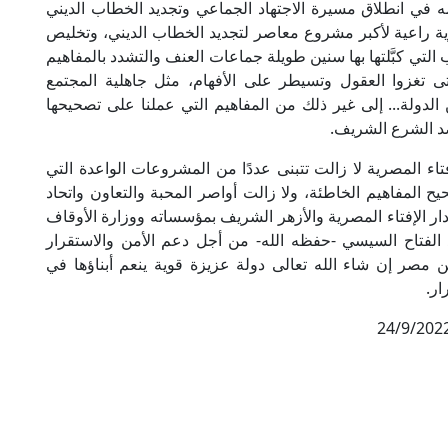
عظمه في انطلاق مسيرة الاجتهاد الجماعي وتجديد الخطاب الديني
ة راعية لأكبر مشروع معاصر لتجديد الخطاب الديني، وتخليص
التي كبَّلتها بها سنين طويلة جماعات العنف والتشدد بالمفاهيم
تى تغزوا العقول وتسيطر على الأفهام، مثل جاهلية المجتمع
الدولة... إلى غير ذلك من المفاهيم التي عملنا على تصحيحها
صد الشرع الشريف.
تاء المصرية لا زالت تتبنى عددًا من المشروعات الواعدة التي
 المفاهيم الخاطئة، ولا زالت أواصر المحبة والتعاون واتحاد
 الإفتاء المصرية والأزهر الشريف بمؤسساته ووزارة الأوقاف
 الفتاح السيسي -حفظه الله- من أجل دعم الأمن والاستقرار
مصر إن شاء الله تعالى دولة عزيزة قوية ينعم أبناؤها في
ار.
24/9/202