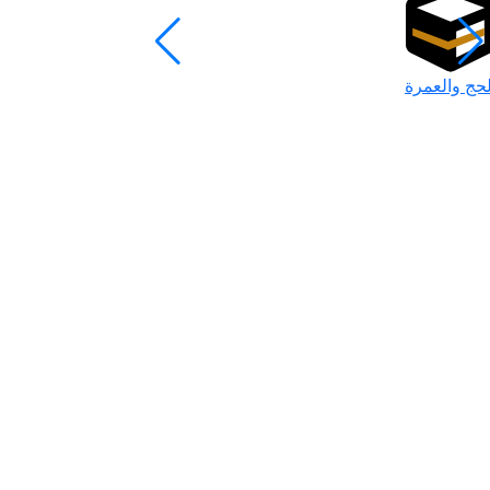
لحج والعمرة
رمضان