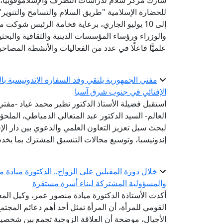
شارك مركز سلام لدراسات التطرف والإسلاموفوبيا، الت
إلى 10 يوليو الجاري، برعاية فخامة الرئيس شوك
والوزراء ورؤساء المؤسسات الدينية والثقافية والبح
علميًّا فاعلًا في عدد من الفعاليات والأنشطة المصاحب
مفتي الجمهورية يلتقي وفد السفارة الإندونيسية ب
الإفتائي في جنوب شرق آسيا
استقبل فضيلة الأستاذ الدكتور نظير محمد عياد -مفتي ا
العالم- السيد الدكتور عبد المتعالي الدمياطي، الملحق
لبحث سبل تعزيز التعاون العلمي والدعوي بين دار الإ
إندونيسيا، وتوسيع مجالات التنسيق المشترك بما يخدم
خلال دورة المقبلين على الزواج.. الدكتورة ميادة 
والمسؤولية المشتركة لبناء أسرة مستقرة
أكدت الأستاذة الدكتورة ميادة منصور عمر، وكيل المع
القومي للمرأة، أن المرأة تمثل أحد أهم دعائم المجتم
الأجيال، موضحة أن العلاقة الزوجية تجمع بين شخصين