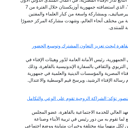
ابع لدار الإفتاء المصرية، في أعمال المنتدى الدولي الأول
للحضارة الإسلامية "طريق السلام والتسامح والتنوير"، الذي استضافته جمهورية أوزبكستان خلال الفترة من 7
ت ميرضيائيف، وبمشاركة واسعة من كبار العلماء والمفتين
ثية من مختلف أنحاء العالم، وشهدت مشاركة المركز حضورًا
ة للمنتدى.
القاهرة لبحث تعزيز التعاون المشترك وتوسيع الحضور
لجمهورية، رئيس الأمانة العامة لدُور وهيئات الإفتاء في
 التربوي والثقافي بالسفارة الإندونيسية بالقاهرة، وذلك
فتاء المصرية والمؤسسات الدينية والعلمية في جمهورية
 رسالة الإفتاء الرشيد، ويرسخ قيم الوسطية والاعتدال.
منصور تؤكد: الشراكة الزوجية تقوم على الوعي والتكامل
هد العالي للخدمة الاجتماعية بالقاهرة، عضو المجلس
ع لما تقوم به من دور رئيس في تربية الأبناء وصناعة
 لكل منهما بيئة مختلفة وخبرات متباينة ووضع اجتماعي