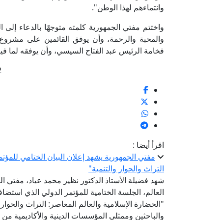
وانتماءهم لهذا الوطن".
واختتم مفتي الجمهورية كلمته متوجهًا بالدعاء إلى ال
والمحبة والرحمة، وأن يوفق القائمين على مشروع "ب
فخامة الرئيس عبد الفتاح السيسي، وأن يوفقه لما فيه
2
اقرأ أيضا :
مفتي الجمهورية يشهد إعلان البيان الختامي للمؤتم
التراث والحوار والتنمية"
شهد فضيلة الأستاذ الدكتور نظير محمد عياد، مفتي الج
العالم، الجلسة الختامية للمؤتمر الدولي الذي استض
"الحضارة الإسلامية والعالم المعاصر: التراث والحوار 
والباحثين وممثلي المؤسسات الدينية والأكاديمية من 