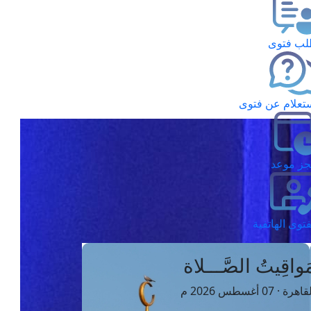
ب فتوى
تعلام عن فتوى
ز موعد
فتوى الهاتفية
َواقِيتُ الصَّـــلاة
اهرة · 07 أغسطس 2026 م