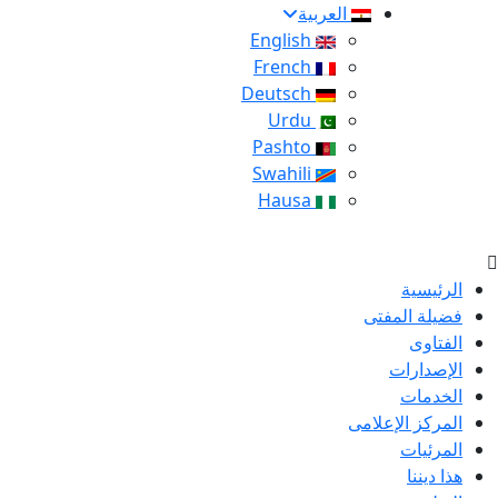
العربية
English
French
Deutsch
Urdu
Pashto
Swahili
Hausa
الرئيسية
فضيلة المفتى
الفتاوى
الإصدارات
الخدمات
المركز الإعلامى
المرئيات
هذا ديننا