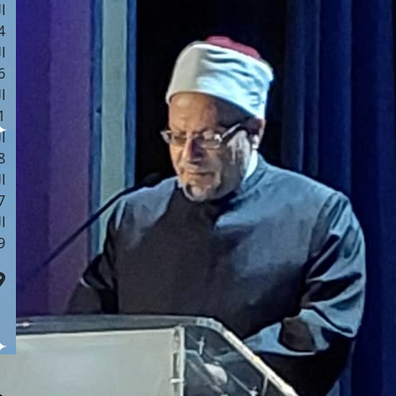
ا
 :41
ا
 :17
ا
 : 1
ا
8
ا
: 44
ا
 :9