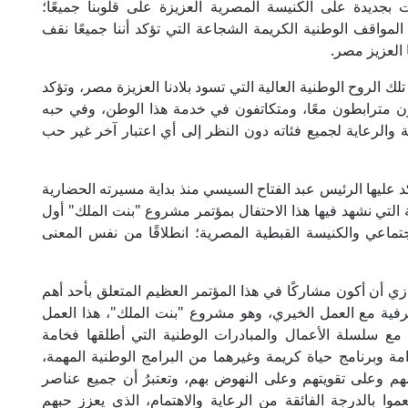
 بجديدة على الكنيسة المصرية العزيزة على قلوبنا جميعًا؛
المواقف الوطنية الكريمة الشجاعة التي تؤكد أننا جميعًا نقف
ا العزيز مصر.
ك الروح الوطنية العالية التي تسود بلادنا العزيزة مصر، وتؤكد
نون مترابطون معًا، ومتكاتفون في خدمة هذا الوطن، وفي حبه
 والرعاية لجميع فئاته دون النظر إلى أي اعتبار آخر غير حب
 عليها الرئيس عبد الفتاح السيسي منذ بداية مسيرته الحضارية
لتي نشهد فيها هذا الاحتفال بمؤتمر مشروع "بنت الملك" أول
تماعي والكنيسة القبطية المصرية؛ انطلاقًا من نفس المعنى
 أن أكون مشاركًا في هذا المؤتمر العظيم المتعلق بأحد أهم
رفية مع العمل الخيري، وهو مشروع "بنت الملك"، هذا العمل
ًا مع سلسلة الأعمال والمبادرات الوطنية التي أطلقها فخامة
ة وبرنامج حياة كريمة وغيرهما من البرامج الوطنية المهمة،
هم وعلى تقويتهم وعلى النهوض بهم، وتعتبرُ أن جميع عناصر
عموا بالدرجة الفائقة من الرعاية والاهتمام، الذي يعزز حبهم