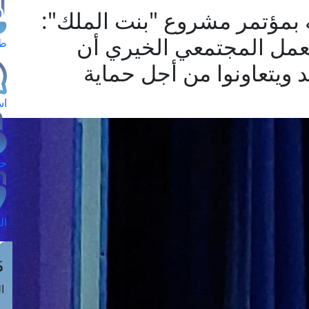
 بمؤتمر مشروع "بنت الملك":
العمل المجتمعي الخيري أن
طل
د ويتعاونوا من أجل حماية
اس
حج
ال
م
الق