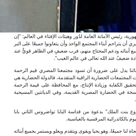
ة، رئيس الأمانة العامة لدُور وهيئات الإفتاء في العالم: "إن
ي أن يتراحم أبناء المجتمع الواحد وأن يتعاونوا جميعًا على البر
 أبنائه ودعم المحتاج منهم، فرب ضعيفٍ في الظاهر قويٌّ عند
ادة ضعيفٌ عند الله تعالى في عالم الغيب".
أبنائنا يدل على ضرورة أن تسود مجتمعنا المصري قيم الرحمة
المجتمعات الحضارية الراقية المتقدمة، فالدولة الحضارية هي
تحقيق الكفاية وزيادة الإنتاج، مع المحافظة على قيمة الرحمة
سخة في الحضارة المصرية القديمة، وفي الديانتين المسيحية
ع بنت الملك" بدعوة من قداسة البابا تواضروس الثاني بابا
م بالكاتدرائية المرقسية بالعباسية.
ة لنا جميعًا، وهو يحيا ويقوى ويتقدم ويعلو ويستمر بجميع أبنائه