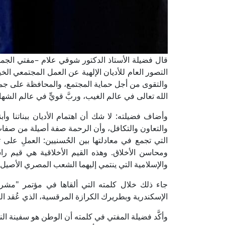
قال فضيلة الأستاذ الدكتور شوقي علام –مفتي الجمهوري
التصور العام للأديان الإلهية عن العمل المجتمعي الخير
والتقوى من أجل حماية المجتمع، والمحافظة على جميع
الله تعالى في عالم الغيب، وربَّ قويٍّ في عالم الشه
وأضاف فضيلته: لا شك أن اهتمام الأديان ببناتنا و
والتعاون والتكافل، وأن الرحمة صفة أصيلة من صفات 
التي تجمع في معادلتها بين الحُسنيين: العملِ على 
ومحاسن الأخلاق. وهذه القيم الأخلاقية هي قيم را
والإسلامية التي ينتمي إليهما الشعب المصري الأصيل.
جاء ذلك خلال كلمته التي ألقاها في مؤتمر "مشرو
الإسكندرية وبطريرك الكرازة المرقسية، الذي عُقد اليو
وأكَّد فضيلة المفتي في كلمته أن الوطن هو سفينة النجا