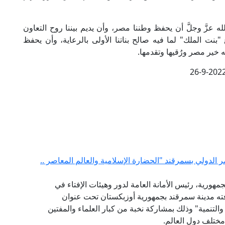
له عزَّ وجلَّ أن يحفظ وطننا مصر، وأن يديم بيننا روح التعاون
نت الملك" لما فيه صالح بناتنا الأولى بالرعاية، وأن يحفظ
 خير مصر ورُقيها وتقدمها.
26-9-202
ر الدولي بسمرقند "الحضارة الإسلامية والعالم المعاصر ..
مهورية، رئيس الأمانة العامة لدور وهيئات الإفتاء في
افته مدينة سمرقند بجمهورية أوزبكستان تحت عنوان
والتنمية" وذلك بمشاركة نخبة من كبار العلماء والمفتين
مختلف دول العالم.