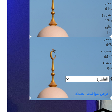
لفجر
4
لشروق
6
لظهر
1
لعصر
4:3
لمغرب
7 
لعشاء
9
عرض مواقيت الصلاة