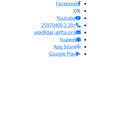
Facebook
X
Youtube
+20 2 25970400
ask@dar-alifta.org
huawei
App Store
Google Play