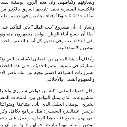
وبتعاونهم وتكافلهم، وأن هذه الروح الوطنية ليست
فالكنيسة المصرية يحفل تاريخها العريق بالكثير من 
صفًّا واحدًا ثابتًا جنودًا أوفياء مخلصين في خدمة وطنن
وأشار إلى أن مشروع "بنت الملك" يأتي للتأكيد على تل
أيضًا أن جميع أبناء الوطن الواحد منصهرون متعاو
وفي الدفاع عنه وفي تقديم كل أنواع الدعم والخدمة
الوطن والانتماء إليه.
وأضاف أن هذا المعنى من المعاني الأساسية التي يؤكد
المباركة في تأسيس مصر الحديثة وحتى هذه اللحظة ا
مشروعات الشراكة الاستراتيجية بين بنك ناصر الاج
والمفهوم القيمي والأخلاقي.
وقال فضيلة المفتي: "إنه من دواعي سروري واعتزازي
المشروعات الذي يمثل التوافق بين المنتجات المص
الخيري الوطني الجليل الذي يأتي متناغمًا ومتواكب
الرئيس عبدالفتاح السيسي؛ مثل برنامج تكافل وكرام
التي تهتم بجميع فئات هذا الوطن، وتعمل على دعم
الوطن وأبنائه مهما تباينت أحوالهم لا بد من أن ين