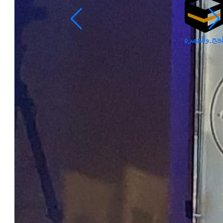
لحج والعمرة
رمضان