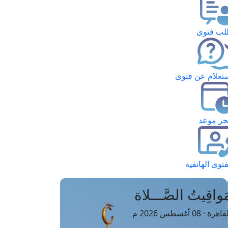
ب فتوى
تعلام عن فتوى
ز موعد
فتوى الهاتفية
َواقِيتُ الصَّـــلاة
اهرة · 08 أغسطس 2026 م