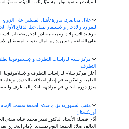
لسيادته بمناسبة توليه رسميًّا رئاسة الهيئة، متمنيًا ل
خلال محاضرته بدورة تأهيل المقبلين على الزواج .. أ
للموارد والادخار والاستثمار تمثل خط الدفاع الأول لح
-ترشيد الاستهلاك وتنمية مصادر الدخل يحققان الاستقر
على القناعة وحسن إدارة المال ضمانة لمستقبل الأس
مركز سلام لدراسات التطرف والإسلاموفوبيا يطلق
التطرف
أعلن مركز سلام لدراسات التطرف والإسلاموفوبيا، ال
العلمية والفكرية، في إطار انطلاقته الجديدة برعاية ف
يعزز دوره البحثي في مواجهة الفكر المتطرف والتصدي
مفتي الجمهورية يؤدي صلاة الجمعة بمسجد الإمام ا
أوزبكستان
أدَّى فضيلة الأستاذ الدكتور نظير محمد عياد، مفتي ال
العالم، صلاة الجمعة اليوم بمسجد الإمام البخاري بم