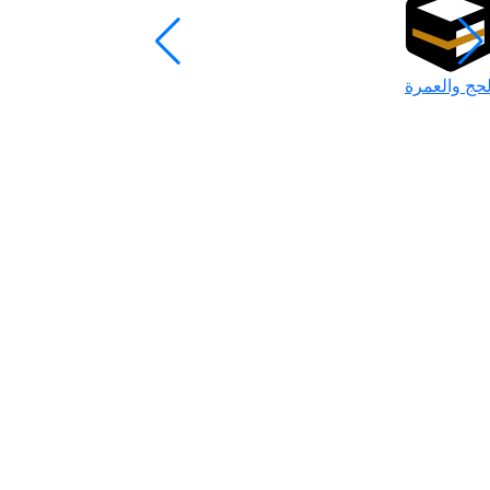
لحج والعمرة
رمضان