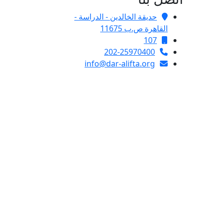
حديقة الخالدين - الدراسة -
القاهرة ص.ب 11675
107
202-25970400
info@dar-alifta.org