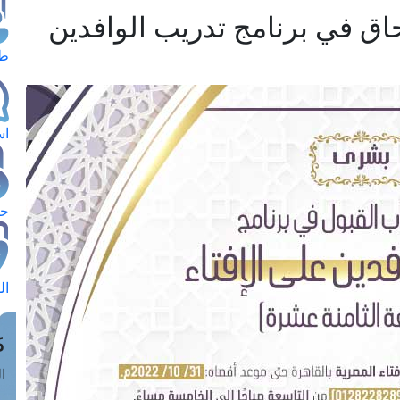
حاق في برنامج تدريب الوافدين
طل
اس
حج
ال
م
الق