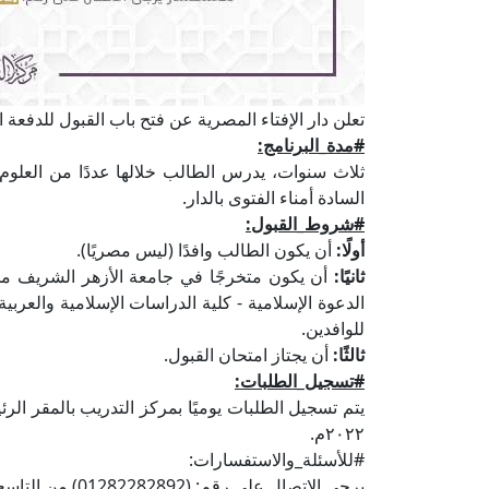
تعلن دار الإفتاء المصرية عن فتح باب القبول للدفعة ا
#مدة_البرنامج:
ثلاث سنوات، يدرس الطالب خلالها عددًا من العلوم
السادة أمناء الفتوى بالدار.
#شروط_القبول:
أولًا:
أن يكون الطالب وافدًا (ليس مصريًا).
ثانيًا:
أن يكون متخرجًا في جامعة الأزهر الشريف من إ
الدعوة الإسلامية - كلية الدراسات الإسلامية والعربية 
للوافدين.
ثالثًا:
أن يجتاز امتحان القبول.
#تسجيل_الطلبات:
٢٠٢٢م.
#للأسئلة_والاستفسارات:
يرجى الاتصال على رقم: (01282282892) من التاسعة صباحًا إلى الخامسة مساءً.