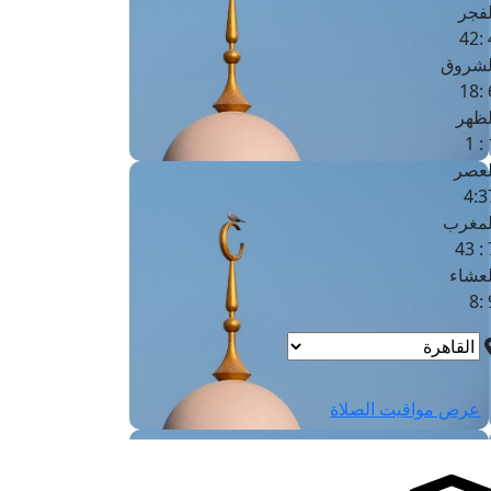
لفجر
4
لشروق
6
لظهر
1
لعصر
4:3
لمغرب
7 
لعشاء
9
عرض مواقيت الصلاة