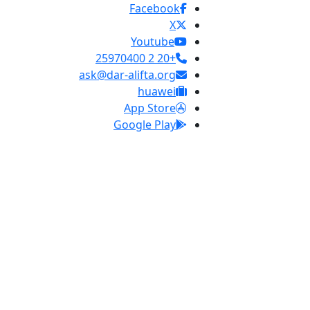
Facebook
X
Youtube
+20 2 25970400
ask@dar-alifta.org
huawei
App Store
Google Play