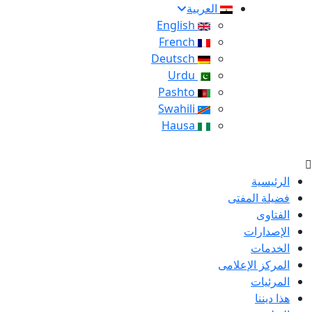
العربية
English
French
Deutsch
Urdu
Pashto
Swahili
Hausa
الرئيسية
فضيلة المفتى
الفتاوى
الإصدارات
الخدمات
المركز الإعلامى
المرئيات
هذا ديننا