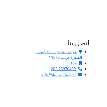
اتصل بنا
حديقة الخالدين - الدراسة -
القاهرة ص.ب 11675
107
202-25970400
info@dar-alifta.org