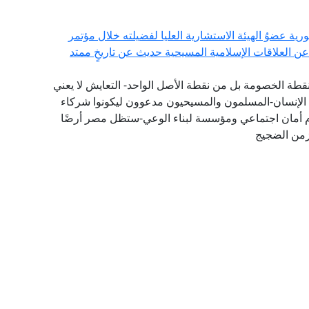
ورية عضوُ الهيئة الاستشارية العليا لفضيلته خلال مؤتمر
عن العلاقات الإسلامية المسيحية حديث عن تاريخٍ ممتد
نقطة الخصومة بل من نقطة الأصل الواحد- التعايش لا يعني
اء الإنسان-المسلمون والمسيحيون مدعوون ليكونوا شركاء
ام أمان اجتماعي ومؤسسة لبناء الوعي-ستظل مصر أرضًا
 زمن الضجيج