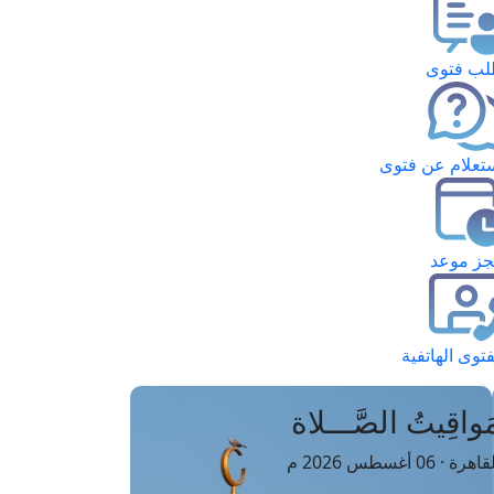
ب فتوى
تعلام عن فتوى
ز موعد
فتوى الهاتفية
َواقِيتُ الصَّـــلاة
اهرة · 06 أغسطس 2026 م