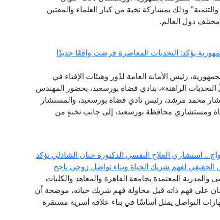
والتنمية" وذلك بمشاركة نخبة من كبار العلماء والمفتين
مختلف دول العالم.
هورية يؤكد: التحديات المعاصرة فرضت واقعًا جديدًا
مهورية، رئيس الأمانة العامة لدُور وهيئات الإفتاء في
لِّ التحديات الراهنة»، بنادي قضاة بورسعيد، بحضور المهندس
تشار محمد مرشد، رئيس نادي قضاة بورسعيد، والمستشار
ضاة ومستشاري محافظة بورسعيد، إلى جانب نخبةٍ من
ج .. استشاري العلاج النفسي الدكتورة حنان الشاذلي تؤكد
لحقيقي لفهم شريك الحياة وبناء تواصل زوجي ناجح
 والمدربة المعتمدة بجامعة القاهرة والمعاهد والكليات
إنسان على فهم ذاته قبل محاولة فهم شريك حياته، موضحة أن
ات التواصل يمثل أساسًا في بناء علاقة أسرية مستقرة