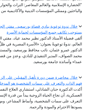
"الحضارة الإسلامية والعالم المعاصر: التراث والحوار 
والباحثين وممثلي المؤسسات الدينية والأكاديمية من 
خلال ندوة توعوية بنادي قضاة بورسعيد.. مفتي الجم
يستوجب تكاتف جميع المؤسسات لحماية الأسرة
ألقى فضيلة الأستاذ الدكتور نظير محمد عياد، مفتي الج
العالم، ندوةً توعويةً بعنوان: «الأسرة المصرية في ظ
الدكتور عمرو عثمان، نائب محافظ بورسعيد، والمس
محمد الصواف، المدير التنفيذي للنادي، وعددٍ من ق
عمداء وأساتذة جامعة بورسعيد.
خلال محاضرة ضمن دورة تأهيل المقبلين على الزوا
فهم الذات والتعرف على سمات الشخصية هو المدخل ا
أكدت الدكتورة حنان الشاذلي، استشاري العلاج النفسي
العسكرية، أن نجاح الحياة الزوجية يبدأ من قدرة ال
التعرف على سمات الشخصية، وأنماط المشاعر، ومهار
يسودها الاحترام والمودة والرحمة.