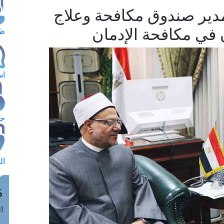
دير صندوق مكافحة وعلاج
 في مكافحة الإدمان
طل
اس
حج
ال
م
الق