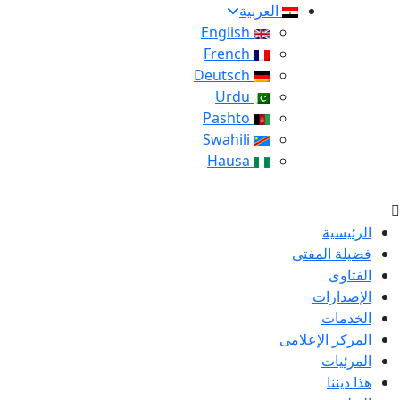
العربية
English
French
Deutsch
Urdu
Pashto
Swahili
Hausa
الرئيسية
فضيلة المفتى
الفتاوى
الإصدارات
الخدمات
المركز الإعلامى
المرئيات
هذا ديننا