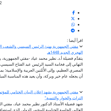
2
اقرأ أيضا :
مفتي الجمهورية يهنئ الرئيس السيسي والشعب المصر
الهجري الجديد 1448هـ
يتقدَّم فضيلة أ.د. نظير محمد عياد -مفتي الجمهورية، ر
التهاني إلى فخامة السيد الرئيس عبد الفتاح السيس
أن يجعله عام خير وبركة، وأن يعيد هذه المناسبة المبا
مفتي الجمهورية يشهد إعلان البيان الختامي للمؤتم
التراث والحوار والتنمية"
شهد فضيلة الأستاذ الدكتور نظير محمد عياد، مفتي الج
العالم، الجلسة الختامية للمؤتمر الدولي الذي استض