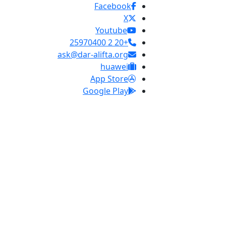
Facebook
X
Youtube
+20 2 25970400
ask@dar-alifta.org
huawei
App Store
Google Play