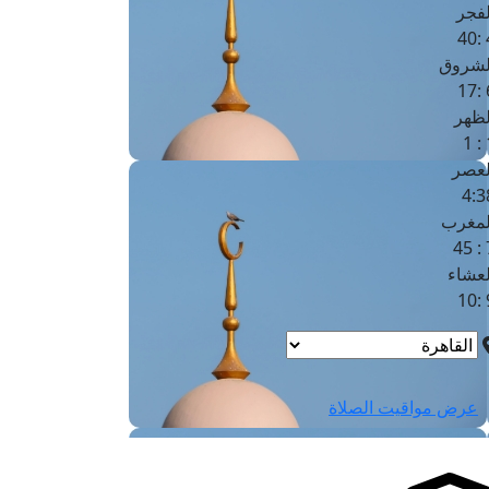
لفجر
4
لشروق
6
لظهر
1
لعصر
4:3
لمغرب
7 
لعشاء
9
عرض مواقيت الصلاة