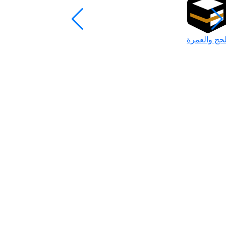
لحج والعمرة
رمضان