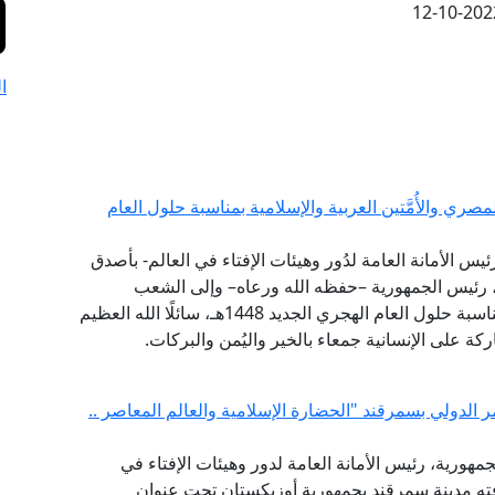
12-10-202
ا
ي والأُمَّتين العربية والإسلامية بمناسبة حلول العام
ئيس الأمانة العامة لدُور وهيئات الإفتاء في العالم- بأصدق
ي، رئيس الجمهورية –حفظه الله ورعاه– وإلى الشعب
المصري العظيم، وإلى الأُمَّتين العربية والإسلامية؛ بمناسبة حلول العام الهجري الجديد 1448هـ، سائلًا الله العظيم
ركة على الإنسانية جمعاء بالخير واليُمن والبركات.
ر الدولي بسمرقند "الحضارة الإسلامية والعالم المعاصر ..
مهورية، رئيس الأمانة العامة لدور وهيئات الإفتاء في
افته مدينة سمرقند بجمهورية أوزبكستان تحت عنوان