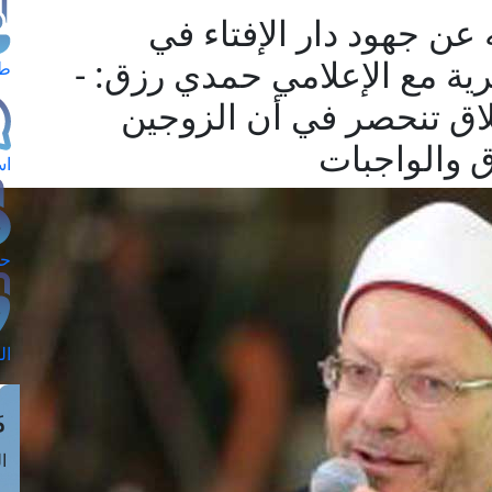
عن جهود دار الإفتاء في
ية مع الإعلامي حمدي رزق: -
طل
طلاق تنحصر في أن الزوجين
 والواجبات
اس
حج
ال
م
الق