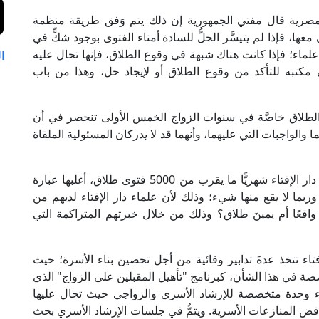
المصرية قال مفتي الجمهورية إن ذلك يتم وَفق طريقة منظمة
ها، فإذا لم يتيسَّر الحلُّ للسادة أمناء الفتوى بوجود شكٍّ في
لماء؛ فإذا كانت هناك شبهة في وقوع الطلاق، فإنها تحال عليه
ا
كتبه للتأكد من وقوع الطلاق أو لإيجاد حل، وهذا من باب
ت الطلاق خاصَّة في سنوات الزواج الخمس الأولى تنحصر في أن
والواجبات التي عليهما، وأنهما قد لا يدركان المسئولية الملقاة
وحول يمين الطلاق أشار فضيلة المفتي أنه يأتي إلى دار الإفتاء شهريًّا ما يقرب من 5000 فتوى طلاق، أغلبها عبارة
بما لا يقع منها شيء؛ وذلك لأن علماء دار الإفتاء لديهم من
اقعًا أم يمينَ طلاق؟ وذلك من خلال خبرتهم المتراكمة التي
اء تتخذ عدةَ تدابير وقائية من أجل تحصين بناء الأسرة؛ حيث
ة في هذا الشأن، كبرنامج "تأهيل المقبلين على الزواج" الذي
اء وحدة متخصصة للإرشاد الأسري والزواجي حيث تحال عليها
فض المنازعات الأسرية. ويتمُّ في جلسات الإرشاد الأسري بحث