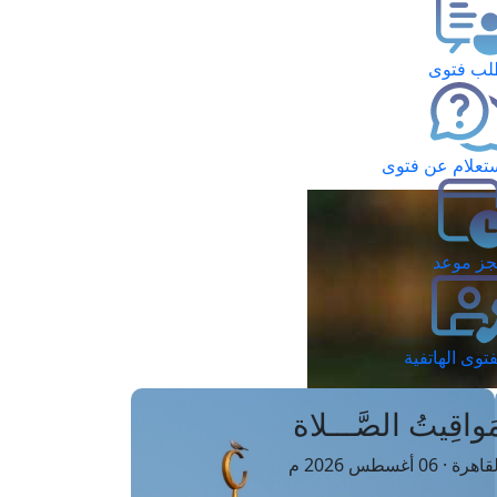
ب فتوى
تعلام عن فتوى
ز موعد
فتوى الهاتفية
َواقِيتُ الصَّـــلاة
اهرة · 06 أغسطس 2026 م