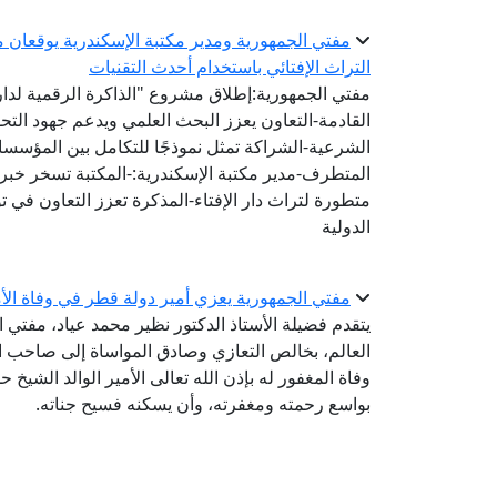
مفتي الجمهورية ومدير مكتبة الإسكندرية يوقعان مذ
التراث الإفتائي باستخدام أحدث التقنيات
مفتي الجمهورية:إطلاق مشروع "الذاكرة الرقمية لدار ا
القادمة-التعاون يعزز البحث العلمي ويدعم جهود الت
الشرعية-الشراكة تمثل نموذجًا للتكامل بين المؤسس
المتطرف-مدير مكتبة الإسكندرية:-المكتبة تسخر خبرات
متطورة لتراث دار الإفتاء-المذكرة تعزز التعاون في 
الدولية
مفتي الجمهورية يعزي أمير دولة قطر في وفاة الأمي
يتقدم فضيلة الأستاذ الدكتور نظير محمد عياد، مفتي ال
العالم، بخالص التعازي وصادق المواساة إلى صاحب ال
وفاة المغفور له بإذن الله تعالى الأمير الوالد الشيخ 
بواسع رحمته ومغفرته، وأن يسكنه فسيح جناته.