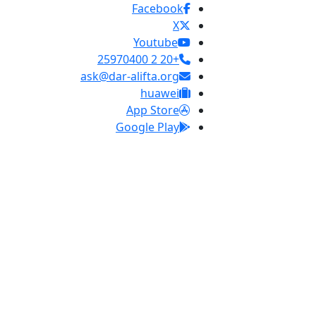
Facebook
X
Youtube
+20 2 25970400
ask@dar-alifta.org
huawei
App Store
Google Play