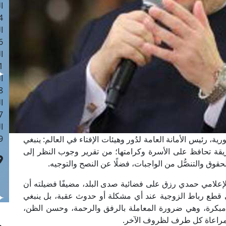
ا
 :40
ا
 :17
ا
 : 1
ا
8
ا
: 45
ا
 :10
ة، رئيس الأمانة العامة لدُور وهيئات الإفتاء في العالم: ينبغي
يقة تحافظ على الأسرة وكرامتها؛ من تقرير وجوب النظر إلى
حقوق والتنصُّل من الواجبات، فضلًا عن النصح والتوجيه.
لإعلامي حمدي رزق على فضائية صدى البلد، مضيفًا فضيلته أن
قطع رباط الزوجية عند أي مشكلة أو حدوث عقبة، بل ينبغي
 مبكرة، وهي ضرورة المعاملة بالرفق والرحمة، وحسن الظن،
 ومراعاة كل طرف لظروف الآخر.