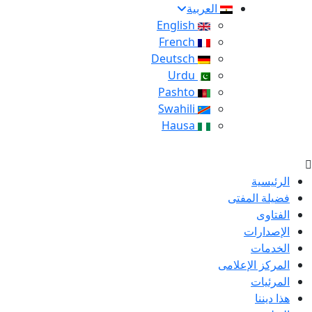
العربية
English
French
Deutsch
Urdu
Pashto
Swahili
Hausa
الرئيسية
فضيلة المفتى
الفتاوى
الإصدارات
الخدمات
المركز الإعلامى
المرئيات
هذا ديننا