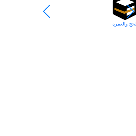
لحج والعمرة
رمضان