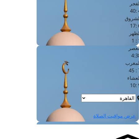
لفجر
4
لشروق
6
لظهر
1
لعصر
4:3
لمغرب
7 
لعشاء
9
عرض مواقيت الصلاة