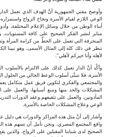
وأوضح مفتي الجمهورية أنَّ الهدف الذي تعمل الدار 
الوعي اللازم لقيام الأسرة ونجاح الزواج واستمراره،
أبناء الوطن من خلال وسائل الإعلام المختلفة، وأدوا
منابر لنشر الفكر الصحيح على كافة المستويات، و
المنحرفة التي تعمل على الحطِّ من كرامة المرأة وت
ننظر في ذلك كله إلى المثال الأسمى، وهو نبينا ال
لأهله وأنا خيركم لأهلي".
وأكَّد أنَّ الدار تعمل كذلك على الالتزام بالأسلوب 
الأسرة، فلا نتبنَّى أسلوب الوعظ الخالي من الحلول 
والمجتمعي والفكري لتكوين فريق عمل متكامل يعمل
المشكلات والحد منها ومنع أسبابها، والعمل على ا
المأذونين، والعمل على تثقيفهم وعقد الدورات التدريبية
الوعي وعلاج المشكلات الخاصة بالأسرة.
وأشار إلى أنَّ مثل هذه المراكز والدورات هي دليل عل
واقع المجتمع المصري، ونحن نأمل أن تسهم هذه الد
الصحيح لدى شبابنا المقبلين على الزواج، والذين ي