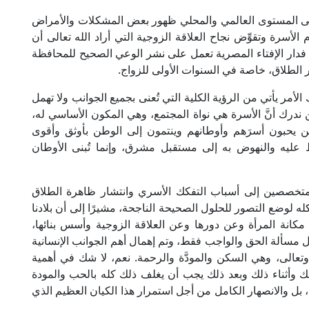
على المستوى العالمي والمحلي ظهور بعض المشكلات والأمراض
م الأسرة وتقوِّض نجاح العلاقة الزوجية التي أراد الله تعالى أن
 فدار الإفتاء المصرية تعمل على نشر الوعي الصحيح للمحافظة
 الطلاق، خاصة في السنوات الأولى للزواج.
مر يأتي من الرؤية الكلية التي تُعنى بجميع الجوانب ولا تهمل
ندرك أنَّ الأسرة هي نواة المجتمع، وهي المكون الأساسي له،
ين يحبون أسرَهم وأوطانهم وينتمون إلى الوطن بأوثق وأقوى
 عليه والنهوض به إلى مستقبل مشرق، وإنما تُبنى الأوطان
لمتخصصين إلى أسباب التفكك الأسري وانتشار ظاهرة الطلاق
 لوضع التصور للحلول الصحيحة الناجحة، مشيرًا إلى أن بلادنا
انة المرأة وعن دورها وعن العلاقة الزوجية وأسس بنائها،
مسألة الحق والواجب فقط، وتم إهمال أهم الجوانب الإنسانية
وتعالى، وهي السكن والمودَّة والرحمة. نعم، لا شك في أهمية
أثناء ذلك وبعد ذلك يجب أن يغلف ذلك كله بالحب والمودة
د، بل والانصهار الكامل من أجل استمرار هذا الكيان العظيم الذي