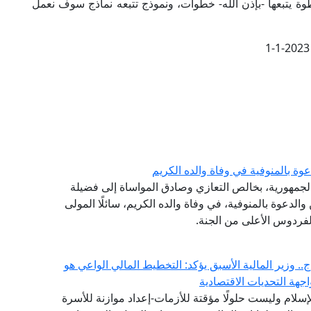
وة يتبعها -بإذن الله- خطوات، ونموذج تتبعه نماذج سوف نعمل
1-1-2023
وة بالمنوفية في وفاة والده الكريم
الجمهورية، بخالص التعازي وصادق المواساة إلى فضيلة
والدعوة بالمنوفية، في وفاة والده الكريم، سائلًا المولى
لفردوس الأعلى من الجنة.
. وزير المالية الأسبق يؤكد: التخطيط المالي الواعي هو
هة التحديات الاقتصادية
لإسلام وليست حلولًا مؤقتة للأزمات-إعداد موازنة للأسرة