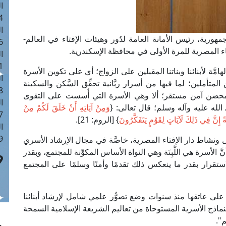
ا
 :40
ا
ورية، رئيس الأمانة العامة لدُور وهيئات الإفتاء في العالم-
 :17
فتاء المصرية للمرة الأولى في محافظة الإسكندرية.
ا
 : 1
امَّة لأبنائنا وبناتنا المقبلين على الزواج؛ أي على تكوين الأسرة
ا
المتأملين؛ لما فيها من أسرار ربَّانية تحقِّق السَّكن والسكينة
8
ل محضن آمن مستقر؛ ألا وهي الأسرة التي أُسست على التقوى
ا
لله عليه وآله وسلم؛ قال تعالى: {
وَمِنْ آيَاتِهِ أَنْ خَلَقَ لَكُمْ مِنْ
: 45
َةً إِنَّ فِي ذَلِكَ لَآيَاتٍ لِقَوْمٍ يَتَفَكَّرُونَ
} [الروم: 21].
ا
 :10
عمل ونشاط دار الإفتاء المصرية، خاصَّة في مجال الإرشاد الأسري
َ الأسرة هي اللَّبِنَة وهي النواة الأساس المكوِّنة للمجتمع، وبقدر
قرار بقدر ما ينعكس ذلك تقدمًا وأمنًا وسلمًا على المجتمع
 على عاتقها منذ سنوات وضع تصوُّر علمي شامل لإرشاد أبنائنا
لنماذج الأسرية المستوحاة من تعاليم الشريعة الإسلامية السمحة
".