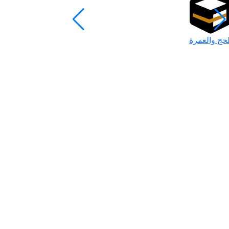
لحج والعمرة
رمضان