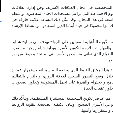
 المتخصصة في مجال العلاقات الأسرية، وفن إدارة العلاقات
وم الاجتماعية التي تراعي مستجدات الحياة المعاصرة، بواسطة
لواسعة في هذا المجال، وقد مثَّل ذلك النشاط علامة فارقة في
ا
ك أثرًا محمودًا في حياة أبنائنا الذين استفادوا من نشاط الإرشاد
الدَّورة التأهيلية للمقبلين على الزواج نهدُف إلى تسليح شبابنا
والمهارات اللازمة لتكوين الأسرة وبداية حياة زوجية مستقرة
لضياع الذي تعاني منه بعض الأسر التي لم تجد بصيصًا من نور
طر.
وية هذا الميثاق الغليظ الذي وضعه الله سبحانه لاستمرار عمارة
وضع التصور الصحيح لعلاقة الزواج، والالتزام بالتعاليم
تسامح والاحترام والقدرة على تحمل المسئولية وتجاوز الصعوبات
وز عقبات الحياة.
من أهم عناصر تكوين الشخصية المستنيرة المستقيمة، ويتأكَّد ذلك
لوعي الأسري الصحيح، وبيان الكيفية الصحيحة لتقوية الروابط
 واستقرارها وأمنها.