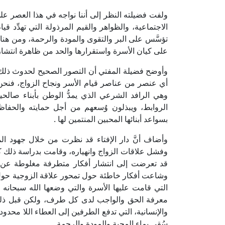
ولفت فضيلته النظر إلى أننا نواجه في هذا العصر 
الاجتماعية، والظواهر والقيم المرذولة التي تهدِّد قيا
تؤسَّس على البر والتقوى والمودة والرحمة، ومن هنا
على كيان الأسرة واستقرارها والحد من ظاهرة انتشار
وأوضح فضيلة المفتي أن التصور الصحيح لحدوث ذلك الأ
أي عنصر من عناصر قيام الأسر ونجاح الزواج، فنحن 
وهي الرافد الشرعي الذي يمدُّ الوطن بأبناء صالح
الروابط، ويبذلون وُسعهم من أجل حمايته والحفاظ
بسواعد أبنائها المحبين المنتمين لها .
وأضاف أنَّ دار الإفتاء قد نظرت من خلال جهود ا
وفشل علاقات الزواج وانهياره، وقامت بدراسة ذلك كله
قد تعرضت إلى انتشار أفكار متطرفة مغلوطة عن مك
وشاعت أفكار خاطئة حول تمحور علاقة الزوجية حول 
التي قامت عليها الأسرة والتي وضعها الله سبحانه 
معرفة الحق والواجب لدى كل طرف، ولكن قبل ذلك و
والإنسانية، التي تدفع الطرفين إلى العطاء اللا محدو
سُقي بماء المحبة والمودة والرحمة.