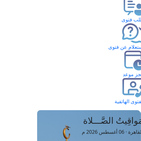
ب فتوى
تعلام عن فتوى
ز موعد
فتوى الهاتفية
َواقِيتُ الصَّـــلاة
اهرة · 06 أغسطس 2026 م