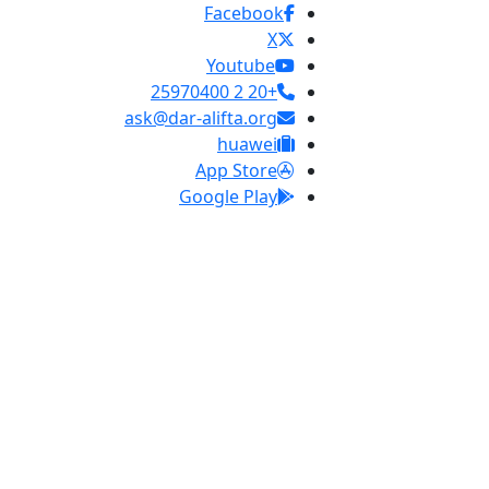
Facebook
X
Youtube
+20 2 25970400
ask@dar-alifta.org
huawei
App Store
Google Play