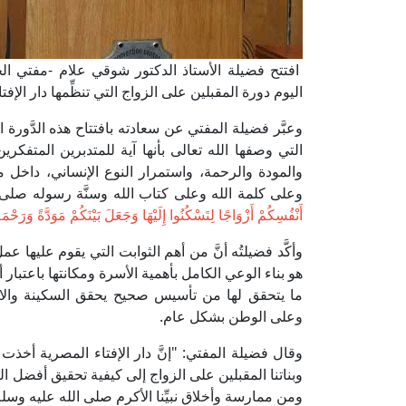
افتتح فضيلة الأستاذ الدكتور شوقي علام -مفتي الجمه
اليوم دورة المقبلين على الزواج التي تنظِّمها دار الإ
وعبَّر فضيلة المفتي عن سعادته بافتتاح هذه الدَّورة اله
التي وصفها الله تعالى بأنها آية للمتدبرين المتفكرين 
والمودة والرحمة، واستمرار النوع الإنساني، داخ
وعلى كلمة الله وعلى كتاب الله وسنَّة رسوله صلى ا
أَنْفُسِكُمْ أَزْوَاجًا لِتَسْكُنُوا إِلَيْهَا وَجَعَلَ بَيْنَكُمْ مَوَدَّةً وَرَحْم
وأكَّد فضيلتُه أنَّ من أهم الثوابت التي يقوم عليها 
هو بناء الوعي الكامل بأهمية الأسرة ومكانتها باعتبار أنّ
ما يتحقق لها من تأسيس صحيح يحقق السكينة والاست
وعلى الوطن بشكل عام.
وقال فضيلة المفتي: "إنَّ دار الإفتاء المصرية أخذت
وبناتنا المقبلين على الزواج إلى كيفية تحقيق أفضل ا
ومن ممارسة وأخلاق نبيِّنا الأكرم صلى الله عليه وسلم