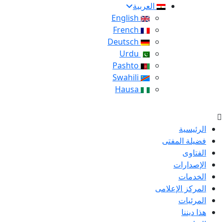
العربية
English
French
Deutsch
Urdu
Pashto
Swahili
Hausa
الرئيسية
فضيلة المفتى
الفتاوى
الإصدارات
الخدمات
المركز الإعلامى
المرئيات
هذا ديننا