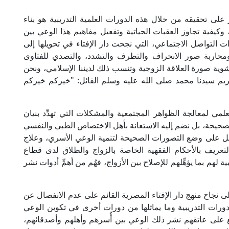
على تحقيقه من خلال هذه الدورات العلمية التدريبية هو بناء
 وكيفية تجاوز العقبات الحياتية وتفعيل مفاهيم هذا الوعي بين
ت التواصل الاجتماعي، التي نجحت دار الإفتاء في تحويلها إلى
محاربة صور الانحراف والتطرف والتشدد، والتصدي للفتاوى
شوية صورة العلاقة الزوجية وتنسب ذلك لديننا الإسلامي، ونحن
كريم سيدنا محمد صلى الله عليه وسلم القائل: "خيركم خيركم
العلمي لمعالجة الظواهر المجتمعية والمشكلات التي تهدِّد بنيان
الصحيحة، بل نضم إليه الاستعانة بأهل الاختصاص الطبي والنفسي
 على وضع التصورات الصحيحة لتنمية الوعي الأسري، وعلاج
لتعريف بالأحكام الفقهية الخاصة بالزواج والطلاق لدى قطاع
 لهم بما يؤهِّلهم للإصلاح بين الأزواج، فهُم من أهمِّ أدوات نشر
ى نجاح منهج دار الإفتاء المصرية القائم على عدم الانفصال عن
ورات التدريبية وما يماثلها من دورات أخرى في تكوين الوعي
قع على عاتقهم نشر ذلك الوعي بين أُسرهم وأهلهم وأصدقائهم،