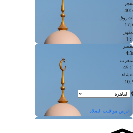
لفجر
4
لشروق
6
لظهر
1
لعصر
4:3
لمغرب
7 
لعشاء
9
عرض مواقيت الصلاة