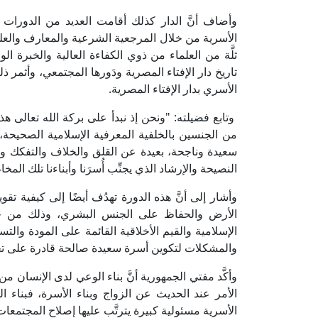
وأضاف أنَّ الدار كذلك أقامت العديد من الدورات
الأسرية من خلال المرجعية الشرعية والمعارف والعل
ثلَّة من العلماء من ذوي الكفاءة العالية والخبرة ا
تاريخ دار الإفتاء المصرية ودَورها المجتمعي، وأثمر ذل
الأسري بدار الإفتاء المصرية.
وتابع فضيلته: "ونحن إذ نبدأ على بركة الله تعالى هذه 
من الجنسين بالخلفية المعرفية الإسلامية الصحيحة، 
سعيدة وناجحة، بعيدة عن القلق والخلاف والتفكك وا
النصيحة والإرشاد الذي يجنِّب أُسرَنا وأبناءنا تلك المخا
وأشار إلى أنَّ هذه الدورة تهدُف أيضًا إلى كيفية تق
الأرض والحفاظ على الجنس البشري، وذلك من خلال 
الإسلامية والقيم الأخلاقية القائمة على المودة وال
والمشكلات لتكوين أسرة سعيدة صالحة قادرة على تجا
وأكَّد مفتي الجمهورية أنَّ بناء الوعي لدى الإنسان 
الأمر عند الحديث عن الزواج وبناء الأسرة، فبناء ا
الأسرية مسئولية كبيرة يترتَّب عليها إصلاح المجتمعات