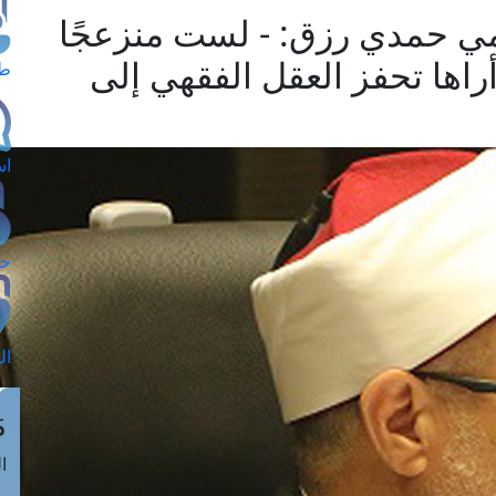
امي حمدي رزق: - لست منزعجًا
أراها تحفز العقل الفقهي إلى
طل
اس
حج
ال
م
الق