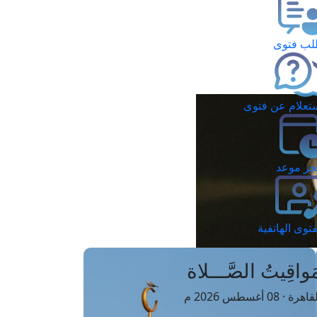
ب فتوى
تعلام عن فتوى
ز موعد
فتوى الهاتفية
َواقِيتُ الصَّـــلاة
اهرة · 08 أغسطس 2026 م