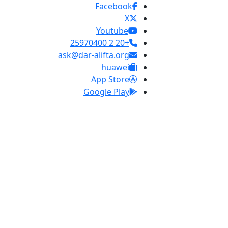
Facebook
X
Youtube
+20 2 25970400
ask@dar-alifta.org
huawei
App Store
Google Play