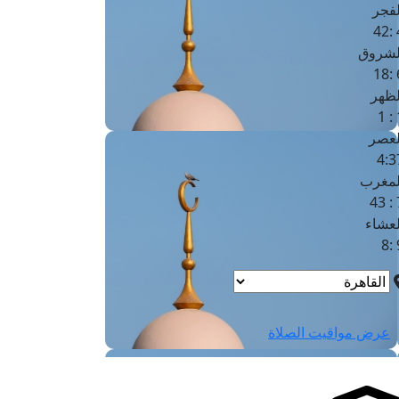
لفجر
4
لشروق
6
لظهر
1
لعصر
4:3
لمغرب
7 
لعشاء
9
عرض مواقيت الصلاة