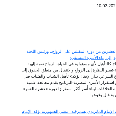
10-02-202
العشرين من دورة المقبلين على الزواج.. ورئيس اللجنة
يق إلى بناء الأسرة المستقرة
 كالتأهيل لأي مسؤولية في الحياة- الزواج نعمة إلهية
تغيير النظرة إلى الزواج والانتقال من منطق الحقوق إلى
لشرعي بدار الإفتاء يؤكد:• تأهيل الشباب والفتيات قبل
 استقرار الأسرة المصرية-البرنامج يقدم معالجة علمية
 الخلافات لبناء أُسر أكثر استقرارًا-دورة «عشرة العمر»
رية قبل وقوعها
لإمام الماتريدي بسمرقند.. مفتي الجمهورية يؤكد: الإمام