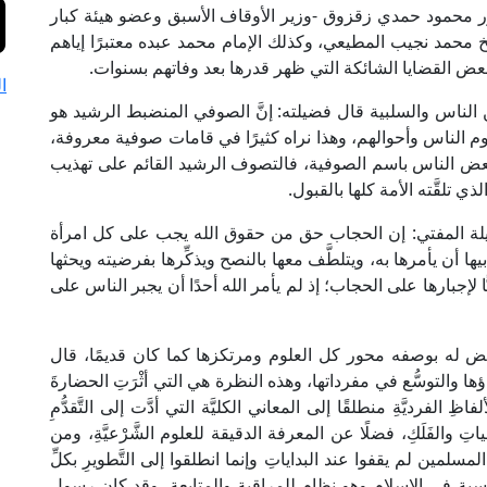
ور محمود حمدي زقزوق -وزير الأوقاف الأسبق وعضو هيئة كبار
 محمد نجيب المطيعي، وكذلك الإمام محمد عبده معتبرًا إياهم
بعض القضايا الشائكة التي ظهر قدرها بعد وفاتهم بسنوات.
ا
 الناس والسلبية قال فضيلته: إنَّ الصوفي المنضبط الرشيد هو
 الناس وأحوالهم، وهذا نراه كثيرًا في قامات صوفية معروفة،
 بعض الناس باسم الصوفية، فالتصوف الرشيد القائم على تهذيب
ي تلقَّته الأمة كلها بالقبول.
يلة المفتي: إن الحجاب حق من حقوق الله يجب على كل امرأة
 أن يأمرها به، ويتلطَّف معها بالنصح ويذكِّرها بفرضيته ويحثها
ًّا لإجبارها على الحجاب؛ إذ لم يأمر الله أحدًا أن يجبر الناس على
 له بوصفه محور كل العلوم ومرتكزها كما كان قديمًا، قال
اؤها والتوسُّع في مفرداتها، وهذه النظرة هي التي أثْرَتِ الحضارةَ
فاظِ الفرديَّةِ منطلقًا إلى المعاني الكليَّة التي أدَّت إلى التَّقدُّمِ
تِ والفَلَكِ، فضلًا عن المعرفة الدقيقة للعلوم الشَّرْعيَّةِ، ومن
 المسلمين لم يقفوا عند البداياتِ وإنما انطلقوا إلى التَّطويرِ بكلِّ
لحسبة في الإسلام وهو نظام للمراقبة والمتابعة، وقد كان رسول