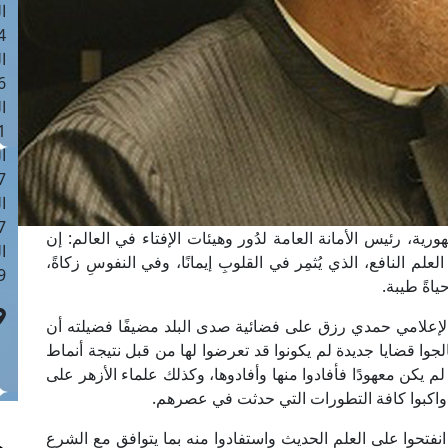
ا
 :42
ا
 :18
ا
 : 1
ا
7
ا
: 43
ية، رئيس الأمانة العامة لدُور وهيئات الإفتاء في العالم: إن
ا
م النافع، الذي يُثمِر في القلوبِ إيمانًا، وفي النفوسِ زكاةً،
 :8
ياةً طيبة.
الإعلامي حمدي رزق على فضائية صدى البلد مضيفًا فضيلته أن
جوا قضايا جديدة لم يكونوا قد تعرضوا لها من قبل نتيجة أنماط
لم يكن معهودًا فأفادوا منها وأفادوها، وكذلك علماء الأزهر على
واكبوا كافة التطورات التي حدثت في عصرهم.
انفتحوا على العلم الحديث واستفادوا منه بما يتوافق مع الشرع