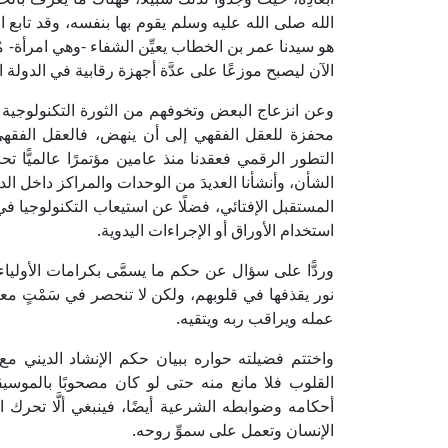
الله صلى الله عليه وسلم يقوم بها بنفسه، وقد تابع ا
هو سيدنا عمر بن الخطاب يعيِّن الشفاء -وهي امرأة- 
الآن ليصبح موزعًا على عدَّة أجهزة رقابية في الدولة ا
وعن انزعاج البعض وتخوفهم من الثورة التكنولوجية قا
محفزة للعقل الفقهي إلى أن ينهض، فالعقل الفقهي ل
التطور الرقمي فعقدنا منذ عامين مؤتمرًا عالميًّا تح
الشأن، وأنشأنا العديدَ من الوحدات والمراكز داخل ال
المستقبل الإفتائي، فضلًا عن استيعاب التكنولوجيا في
استخدام الأوراق أو الإجراءات اليدوية.
وردًّا على سؤال عن حكم ما يسمَّى بكرامات الأولياء
نور يقذفها في قلوبهم، ولكن لا تنحصر في سَمْتٍ معين
عمله ويراقب ربه ويتقيه.
واختتم فضيلته حواره ببيان حكم الإنشاد الديني مع 
القلوب فلا مانع منه حتى لو كان مصحوبًا بالموسي
أحكامه وضوابطه الشرعية أيضًا، فينبغي ألَّا تحرك 
الإنسان وتعمل على سموِّ روحه.