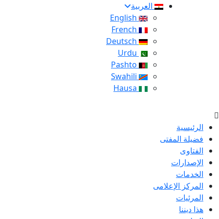
العربية
English
French
Deutsch
Urdu
Pashto
Swahili
Hausa
الرئيسية
فضيلة المفتى
الفتاوى
الإصدارات
الخدمات
المركز الإعلامى
المرئيات
هذا ديننا