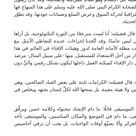
لصحابة الكرام النبي صلى الله عليه وسلم على هذا المنهاج فها
مُراقبةً لحركة السوق وعرض السلع وضمانات جودتها، وقد تطوَّر
لحديثة.
ل فضيلته: أنا لست منزعجًا من الثورة التكنولوجية، بل أراها
يس جامدًا، وقد اتَّخذنا إجراءات عديدة للتعاطي الأمثل مع
ت مظلة الأمانة العامة لدور وهيئات الإفتاء في العالم في هذا
دار من أجل الاستعداد للمستقبل، منها -على سبيل المثال- مرصد
 دار الإفتاء كميكنة العمل داخلها ليكون بشكل رقمي وآليٍّ دون
، قال فضيلته: الكرامات ثابتة على بعض العباد الصالحين، وهي
 ولا هيئة معينة، بل يمنحها الله لكلِّ إنسان يجتهد ويخلص في
الموسيقى قائلًا: ما دام الإنشاد محتواه وكلامه حسن ويرقِّق
قى، ما دام في الموضع والمكان المناسبين، والموسيقى تأخذ
الغرائز وألا تضيِّع أوقات الواجبات، بل يجب أن ترقي أحاسيس