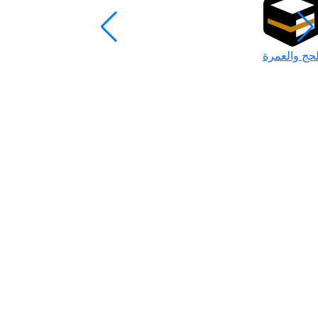
لحج والعمرة
رمضان