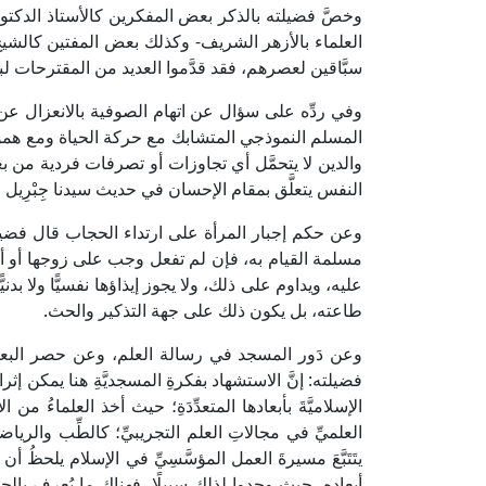
وخصَّ فضيلته بالذكر بعض المفكرين كالأستاذ الدكت
العلماء بالأزهر الشريف- وكذلك بعض المفتين كالشيخ
سبَّاقين لعصرهم، فقد قدَّموا العديد من المقترحات ل
وفي ردِّه على سؤال عن اتهام الصوفية بالانعزال عن
المسلم النموذجي المتشابك مع حركة الحياة ومع هموم
والدين لا يتحمَّل أي تجاوزات أو تصرفات فردية من
النفس يتعلَّق بمقام الإحسان في حديث سيدنا جِبْرِيل الذ
وعن حكم إجبار المرأة على ارتداء الحجاب قال فض
مسلمة القيام به، فإن لم تفعل وجب على زوجها أو أبيها
عليه، ويداوم على ذلك، ولا يجوز إيذاؤها نفسيًّا ولا بدني
طاعته، بل يكون ذلك على جهة التذكير والحث.
وعن دَور المسجد في رسالة العلم، وعن حصر البعض
فضيلته: إنَّ الاستشهاد بفكرةِ المسجديَّةِ هنا يمكن إثر
الإسلاميَّةَ بأبعادها المتعدِّدَةِ؛ حيث أخذ العلماءُ من الأل
العلميِّ في مجالاتِ العلم التجريبيِّ؛ كالطِّب والرياضيا
يتَتَبَّعَ مسيرةَ العمل المؤسَّسِيِّ في الإسلام يلحظُ أن
أبعادِه، حيث وجدوا لذلك سبيلًا، فهناك ما يُعرف با