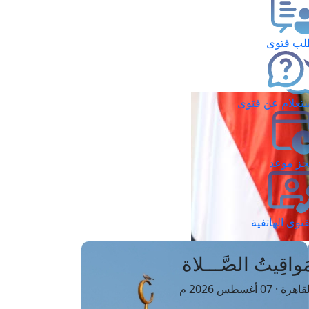
ب فتوى
تعلام عن فتوى
ز موعد
فتوى الهاتفية
َواقِيتُ الصَّـــلاة
اهرة · 07 أغسطس 2026 م