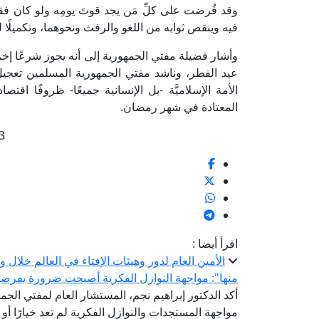
وقد فُرضت على كلِّ مَن يجد قوتَ يومِه ولو كان فقير
فيه وينقص ثوابه من اللغو والرفث ونحوهما، وتكميلًا ل
وأشار فضيلة مفتي الجمهورية إلى أنه يجوز شرعًا إ
عيد الفطر، وناشد مفتي الجمهورية المسلمين تعجي
الأمة الإسلاميَّة -بل الإنسانية جميعًا- ظروفًا اقت
المعتادة في شهر رمضان.
3
اقرأ أيضا :
الأمين العام لدور وهيئات الإفتاء في العالم خلال
منها": مواجهة النوازل الفكرية أصبحت ضرورة يفرضها ت
أكد الدكتور إبراهيم نجم، المستشار العام لمفتي الجمهو
مواجهة المستجدات والنوازل الفكرية لم تعد خيارًا أو