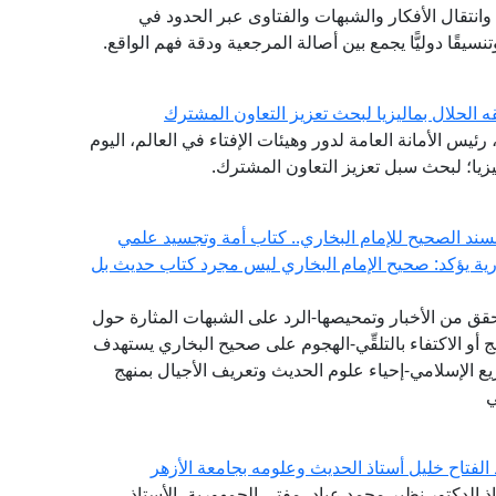
انتقال الأفكار والشبهات والفتاوى عبر الحدود في
نسيقًا دوليًّا يجمع بين أصالة المرجعية ودقة فهم الواقع.
ه الحلال بماليزيا لبحث تعزيز التعاون المشترك
ئيس الأمانة العامة لدور وهيئات الإفتاء في العالم، اليوم
ليزيا؛ لبحث سبل تعزيز التعاون المشترك.
سند الصحيح للإمام البخاري.. كتاب أمة وتجسيد علمي
ورية يؤكد: صحيح الإمام البخاري ليس مجرد كتاب حديث بل
تحقق من الأخبار وتمحيصها-الرد على الشبهات المثارة حول
 أو الاكتفاء بالتلقِّي-الهجوم على صحيح البخاري يستهدف
يع الإسلامي-إحياء علوم الحديث وتعريف الأجيال بمنهج
ي
 الفتاح خليل أستاذ الحديث وعلومه بجامعة الأزهر
ذ الدكتور نظير محمد عياد، مفتي الجمهورية، الأستاذ