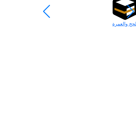
لحج والعمرة
رمضان