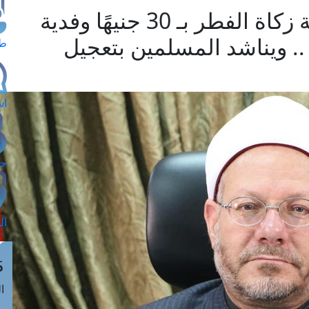
مفتي الجمهورية يحدِّد قيمة زكاة الفطر بـ 30 جنيهًا وفدية
ٍّ أدنى .. ويناشد المسلمين بتعجيل
طل
اس
حج
ال
م
الق