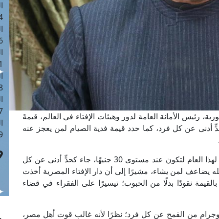
ا
 :41
ا
 :17
ا
 : 1
ا
8
ا
: 44
ية، رئيس الأمانة العامة لدور وهيئات الإفتاء في العالم، قيمةَ
ا
لعام 1444 هجريًّا بـ (30 جنيهًا)، كحدٍّ أدنى عن كل فرد، كما حدد قيمة فدية الصيام لمن يعجز عنه
 :9
وأوضح مفتي الجمهورية، أنَّ تقدير قيمة زكاة الفطر لهذا العام لتكون عند مستوى 30 جنيهًا، جاء كحدٍّ أدنى عن كل
لله يضاعف لمن يشاء، مشيرًا إلى أن دار الإفتاء المصرية أخذت
لقيمة نقودًا بدلًا من الحبوب؛ تيسيرًا على الفقراء في قضاء
ضيلته أن قيمة زكاة الفطر تعادل (2.5) كيلوجرام من القمح عن كل فرد؛ نظرًا لأنه غالب قوت أهل مصر،