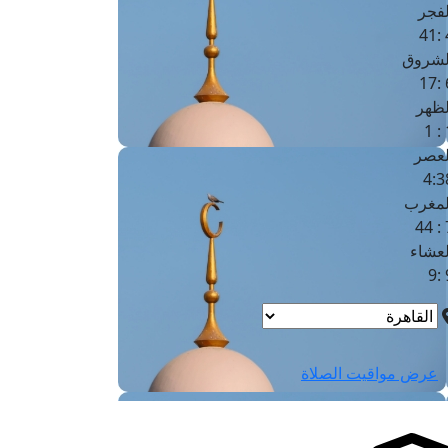
لفجر
4
لشروق
6
لظهر
1
لعصر
4:3
لمغرب
7 
لعشاء
9
عرض مواقيت الصلاة