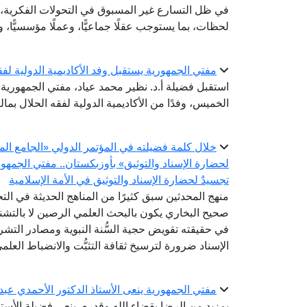
في ظل التسارع غير المسبوق في التحولات الفكرية، و
لحظات، بما يستوجب عقلًا جماعيًّا، وعملًا مؤسسيًّا، وت
مفتي الجمهورية يستقبل وفد الأكاديمية الدولية لفق
استقبل فضيلة أ.د. نظير محمد عياد، مفتي الجمهورية، ر
الخميس، وفدًا من الأكاديمية الدولية لفقه الحلال بما
خلال كلمة فضيلته في المؤتمر الدولي «الجامع الم
لحضارة الإسناد والتوثيق» بأوزبكستان.. مفتي الجمه
تجسيدٌ لحضارة الإسناد والتوثيق في الأمة الإسلامية
منهج المحدثين سبق كثيرًا من المناهج الحديثة في ال
صحيح البخاري يكون بالبحث العلمي الرصين لا بالتشنج
في حقيقته تقويض حجية السُّنة النبوية ومصادر التشر
الإسناد ضرورة لترسيخ ثقافة التثبُّت والانضباط العلم
مفتي الجمهورية ينعى الأستاذ الدكتور الأحمدي عبد
بمزيدٍ من الرضا بقضاء الله وقدره، ينعى فضيلة الأستا