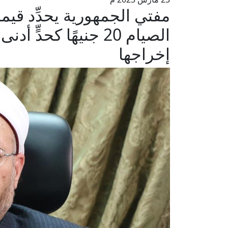
الصيام 20 جنيهًا كحد
إخراجها