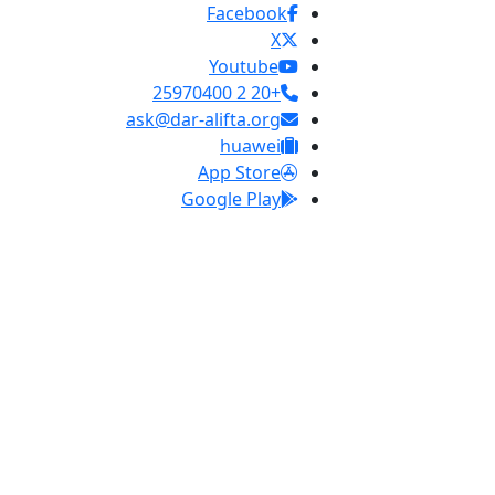
Facebook
X
Youtube
+20 2 25970400
ask@dar-alifta.org
huawei
App Store
Google Play