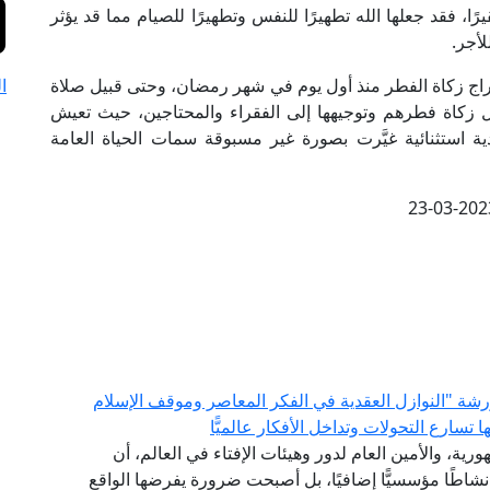
ًا، فقد جعلها الله تطهيرًا للنفس وتطهيرًا للصيام مما قد يؤثر
لأجر.
خراج زكاة الفطر منذ أول يوم في شهر رمضان، وحتى قبيل صلاة
ا
ل زكاة فطرهم وتوجيهها إلى الفقراء والمحتاجين، حيث تعيش
صادية استثنائية غيَّرت بصورة غير مسبوقة سمات الحياة العامة
23-03-202
 ورشة "النوازل العقدية في الفكر المعاصر وموقف الإسلام
سارع التحولات وتداخل الأفكار عالميًّا
رية، والأمين العام لدور وهيئات الإفتاء في العالم، أن
 نشاطًا مؤسسيًّا إضافيًا، بل أصبحت ضرورة يفرضها الواقع