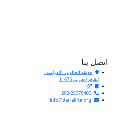
اتصل بنا
حديقة الخالدين - الدراسة -
القاهرة ص.ب 11675
107
202-25970400
info@dar-alifta.org