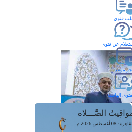
ب فتوى
تعلام عن فتوى
ز موعد
فتوى الهاتفية
َواقِيتُ الصَّـــلاة
اهرة · 08 أغسطس 2026 م