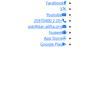
Facebook
X
Youtube
+20 2 25970400
ask@dar-alifta.org
huawei
App Store
Google Play