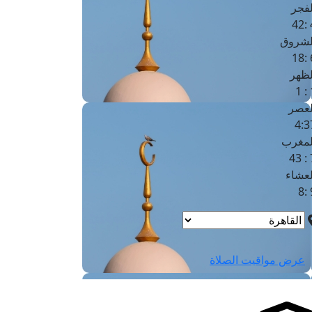
لفجر
4
لشروق
6
لظهر
1
لعصر
4:3
لمغرب
7 
لعشاء
9
عرض مواقيت الصلاة