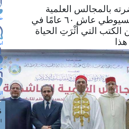
ته بالمجالس العلمية
الهاشمية بالأردن: الإمام السيوطي عاش ٦٠ عامًا في
طل
الكتب التي أَثْرَتِ الحياة
هذا
اس
حج
ال
م
الق