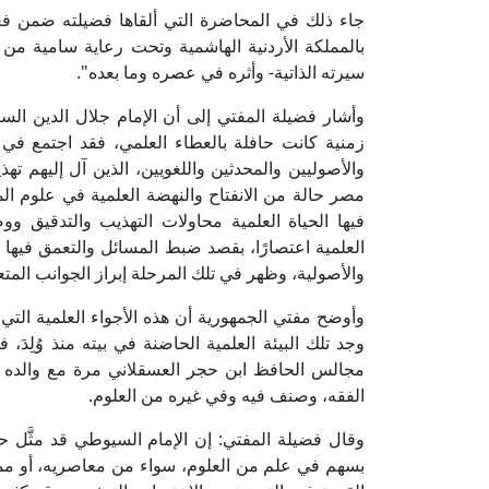
جاء ذلك في المحاضرة التي ألقاها فضيلته ضمن فع
بالمملكة الأردنية الهاشمية وتحت رعاية سامية من
سيرته الذاتية- وأثره في عصره وما بعده".
وأشار فضيلة المفتي إلى أن الإمام جلال الدين ا
زمنية كانت حافلة بالعطاء العلمي، فقد اجتمع في 
والأصوليين والمحدثين واللغويين، الذين آل إليهم ته
مصر حالة من الانفتاح والنهضة العلمية في علوم ا
فيها الحياة العلمية محاولات التهذيب والتدقيق 
العلمية اعتصارًا، بقصد ضبط المسائل والتعمق فيها غ
والأصولية، وظهر في تلك المرحلة إبراز الجوانب المتع
وأوضح مفتي الجمهورية أن هذه الأجواء العلمية التي 
وجد تلك البيئة العلمية الحاضنة في بيته منذ وُلِدَ
مجالس الحافظ ابن حجر العسقلاني مرة مع والده و
الفقه، وصنف فيه وفي غيره من العلوم.
وقال فضيلة المفتي: إن الإمام السيوطي قد مثَّل
بسهم في علم من العلوم، سواء من معاصريه، أو ممن 