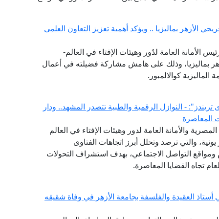
جي الأزهر بماليزيا .. ويؤكد أهمية تعزيز التعاون العلمي
يس الأمانة العامة لدُور وهيئات الإفتاء في العالم-
هر بماليزيا، وذلك على هامش مشاركة فضيلته في أعمال
ة الماليزية كوالالمبور.
لفتوى يصدر العدد (52) من "فتوى تريندز": - النوازل الرقمية والطبية تتصدر المشهد.. ودار
ت المعاصرة
(GFI) التابع لدار الإفتاء المصرية والأمانة العامة لدور وهيئات الإفتاء في العالم
شهر يونية، والتي ترصد وتحلل أبرز اتجاهات الفتاوى
ام ومواقع التواصل الاجتماعي، بهدف استشراف التحولات
ام تجاه القضايا المعاصرة.
 أستاذ العقيدة والفلسفة بجامعة الأزهر في وفاة شقيقه