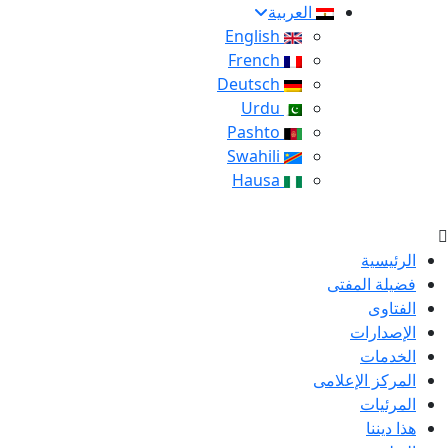
العربية
English
French
Deutsch
Urdu
Pashto
Swahili
Hausa
الرئيسية
فضيلة المفتى
الفتاوى
الإصدارات
الخدمات
المركز الإعلامى
المرئيات
هذا ديننا