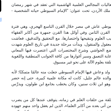
اليات المجالس العلمية الهاشمية التي تعقد في شهر رمضان
 ملك الأردن، تحت عنوان: "الإمام السيوطي حياته الشخصية -
ا
لسيوطي عاش في مصر خلال القرن التاسع الهجري، وهي فترة
القرن الثامن وفي أوائل هذا القرن جمهرة من أكابر الفقهاء
ذيب العلوم وتنقيحها واختصارها، مع التحقيق والتدقيق، فعاشت
لمعقول والمنقول، وبدأت مرحلة جديدة في تاريخ العلوم شهدت
ووضع الحواشي وشرح المختصرات التي اعتصرت فيها المعاني
اية التعمق وسبر أغوارها من كافة الجوانب المنطقية واللغوية
لقة بعلوم الآلة على نحو غير مسبوق.
ولد وعاش فيها الإمام السيوطي جعلت منه عالمًا متمكنًا؛ لأنه
، فوالده عالم جليل، كانت له مكانة علمية كبيرة، حتى إنه حضر
هو ابن ثلاث سنين، وكان يخطب بجامع ابن طولون، ويدرِّس
 حلقة من حلقات العلم في زمانه، يتوقف عندها كل من يضرب
أتى بعده من أكابر العلماء، الذين لم يغفل واحد منهم جهوده