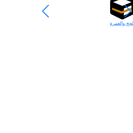
لحج والعمرة
رمضان