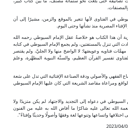
رت تصانيفه حتى بلغت نحو ستمائة مصنف، ما بين كتاب كبير،
والمصنفات.
وطي في الفتاوى لأنها تتغير بالموقع والزمن، مشيرًا إلى أن
الإفتاء المصرية منذ نشأتها وحتى اليوم.
ة أن هذا الكتاب هو خلاصةُ عقل الإمام السيوطي رحمه الله
ادث التي تنزل بالمستفتين، ولم يجمع الإمام السيوطي في كتابه
مهمَّات فتاويه وعويصَها؛ لا الواضحَ منها ولا الجليَّ، ولم يقتصر
اوى تفسير القرآن العظيم، والسنَّة النبوية المطهَّرة، وعلمَ
اع الفقهي والأصولي ودقة الصناعة الإفتائية التي تدل على سَعة
واقع ومراعاة مقاصد الشريعة التي كان عليها الإمام السيوطي
السيوطي في دعواه إلى التجديد والاجتهاد لم يكن متزيدًا ولا
عمة الله تعالى عليه شاكرًا ما أفاض الله به عليه من الفنون
ختلافها واتساعها وتنوعها لغة وفقهًا وأصولًا وحديثًا وإفتاءً".
2023/04/0