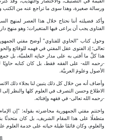
القيمة في التصنيف، والاختصار والتهذيب، وقد كث
ورسالة صغيرة، وهذا سوى ما تراجع عنه من الكتب 
وأكد فضيلته أننا نحتاج خلال هذا العصر لمنهج السي
الفتاوى يجب أن يراعى فيها المتغيرات؛ وهو منهج دار 
وحول كتاب "الحاوي للفتاوي" أوضح مفتي الجمهوري
تعالى؛ إذ الفتوى عقل المفتي في فهمه للوقائع والحو
هذا كلَّ ما أفتى به على مدار حياتِه العلميَّة، بل جمع 
-رحمه الله- على الفقه فقط، بل كان كتابه حاويًا لفت
الأصول وعلومَ العربيَّة.
وأضاف أنه من خلال كل ذلك يتبين لنا بجلاء ذلك الاتس
الاطلاع وحسن التصرف في العلوم كلها والنظر إلى ال
-رحمه الله تعالى- في فقهه وإفتائه.
واختتم مفتي الجمهورية محاضرته بقوله: "إن الإمام 
متطفلًا على هذا المقام الشريف، بل كان متحدثًا بن
والعلوم، وكان قائمًا طيلة حياته على خدمة العلوم على ا
8