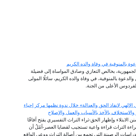
وة بالمنوفية في وفاة والده الكريم
الجمهورية، بخالص التعازي وصادق المواساة إلى فضيلة
والدعوة بالمنوفية، في وفاة والده الكريم، سائلًا المولى
لفردوس الأعلى من الجنة.
إلهي لإنفاذ الحق والعدالة» خلال ندوة نظمها مركز إحياء
والاستخلاف بالأخذ بالأسباب والعمل والإصلاح
سنن الابتلاء وإظهار الحق-ثراء التراث التفسيري يفتح آفاقًا
اءة التراث قراءة واعية تستجيب لقضايا العصر-آمُلُ أن
الدراسات الرصينة التي تجمع بين أصالة التراث ووعي الواقع