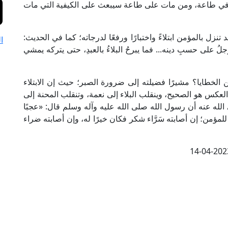
م في طاعة، ومن مات على طاعة سيبعث على الكيفية التي مات
 تنزل بالمؤمن ابتلاءً واختبارًا ورفعًا لدرجاته؛ كما في الحديث:
ا
لَى الرجلُ على حسبِ دينه... فما يبرحُ البلاءُ بالعبدِ، حتى يتركه يمشي
الخطايا؟ مشيرًا فضيلته إلى ضرورة الصبر؛ حيث إن الابتلاء
العكس هو الصحيح، وينقلب البلاء إلى نعمة، وتنقلب المحنة إلى
له عنه أن رسول الله صلى الله عليه وآله وسلم قال: «عجبًا
 للمؤمن؛ إن أصابته سَرَّاء شكر فكان خيرًا له، وإن أصابته ضراء
14-04-202