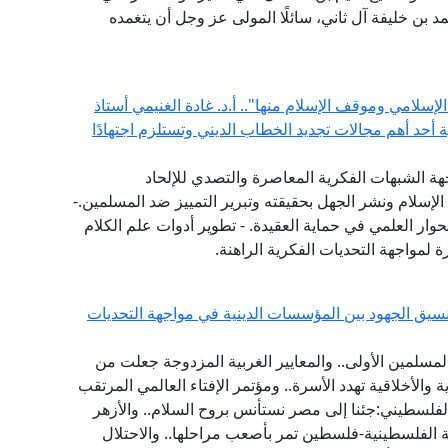
حمد بن خليفة آل ثاني، سائلًا المولى عز وجل أن يتغمده
إسلامي وموقف الإسلام منها".. أ.د. غادة الغنيمي أستاذ
ية أحد أهم مجالات تجديد الخطاب الديني وتستلزم اجتهادًا
هة الشبهات الفكرية المعاصرة والتصدي للإلحاد
الإسلام ونشر الجهل بحقيقته وتبرير التمييز ضد المسلمين.-
حوار العلمي في حماية العقيدة. - تطوير أدوات علم الكلام
 لمواجهة التحديات الفكرية الراهنة.
يق الجهود بين المؤسسات الدينية في مواجهة التحديات
مسلمين الأولى.. والمعايير الغربية المزدوجة جعلت من
ة والأخلاقية تهدد الأسرة.. ومؤتمر الإفتاء العالمي المرتقب
فلسطيني:جئنا إلى مصر نستأنس بروح السلام.. والأزهر
 الفلسطينية-فلسطين تمر بأصعب مراحلها.. والاحتلال