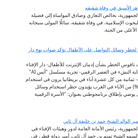
هر الأسبق في وفاة شقيقه
الجمهورية، بخالص التعازي وصادق المواساة إلى فضيلة
حوث الإسلامية، في وفاة شقيقه، سائلًا المولى سبحانه
لأعلى من الجنة.
ية لحظر وسائل التواصل على الأطفال تؤكد صواب نهج دار
 ناقوس الخطر بشأن إدمان الإنترنت للأطفال- دار الإفتاء
سبقت إلى تبني نموذج "الفتوى الرقمية الوقائية" لحماية النشء في العصر الرقمي- تجربة مسلسل "أنس AI"
 ثمانية من كل عشرة آباء في بريطانيا يرون في استخدام
طفالهم لوسائل التواصل الاجتماعي تأثيرًا سلبيًّا- (79%) من الآباء في الغرب يؤيدون حظر استخدام وسائل
1 عامًا - مؤشر الفتوى يوصي بإطلاق برنامجوطني بعنوان: "الأسرة الرقمية
ر الوالد الشيخ حمد بن خليفة آل ثاني
جمهورية، رئيس الأمانة العامة لدور وهيئات الإفتاء في
سمو الشيخ تميم بن حمد آل ثاني، أمير دولة قطر، في