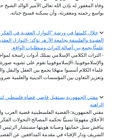
وفاة المغفور له بإذن الله تعالى الأمير الوالد الشيخ 
بواسع رحمته ومغفرته، وأن يسكنه فسيح جناته.
خلال كلمتها في ورشة "النوازل العقدية في الفكر ال
العقيدة والفلسفة بجامعة الأزهر تؤكد: -النوازل العقد
علميًّا يجمع بين أصالة التراث ومتطلبات الواقع.
- التراث الكلامي الإسلامي يمتلك أدوات راسخة لمواج
والإسلاموفوبيا.-الإسلاموفوبيا تقوم على تشويه صورة 
علماء الكلام أسسوا منهجًا يجمع بين العقل والنقل وال
وتعزيز التعاون بين المؤسسات الدينية والعلمية ضرورة
مفتي الجمهورية يستقبل قاضي قضاة فلسطين لتنس
الراهنة
مفتي الجمهورية:-القضية الفلسطينية قضية العرب وال
الأخلاق مفهومًا نسبيًّا تحكمه المصالح-التحولات الفكري
يناقش سبل حمايتها وصيانة هويتها-مستشار الرئيس ال
الشريف ودار الإفتاء في مقدمة المدافعين عن القضية