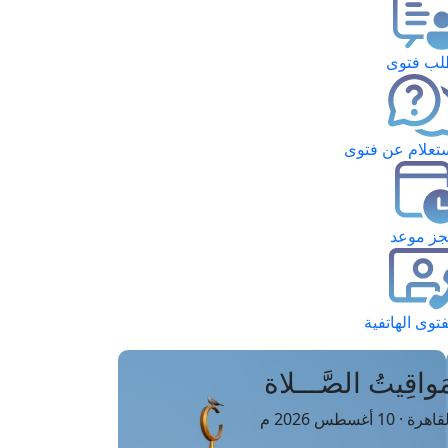
ب فتوى
تعلام عن فتوى
ز موعد
فتوى الهاتفية
َواقِيتُ الصَّـــلاة
اهرة · 10 أغسطس 2026 م