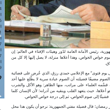
ا
 :44
ا
 :19
ا
 : 0
ا
7
ا
رية، رئيس الأمانة العامة لدُور وهيئات الإفتاء في العالم: إن
: 41
 خواص الخواص، وهذا أعلاها منزلة، لا يصل إليها إلا كل من
ا
ق.
 :6
كل يوم فتوى” مع الإعلامي حمدي رزق، الذي عُرض على فضائية
 مضيفًا فضيلته أن الصوم عبادة سرية لا يطَّلع عليها أحد
ك قسَّمه العلماء على مراتب، منها الظاهر: وهو الأكل والشرب
أعلاها، حيث يتعهد القلب وينقيه من أدرانه؛ لأن الإنسان كلما
ا فشيئًا إلى صوم الخواص، ثم إلى درجة خواص الخواص.
 رمضان؛ قال فضيلة مفتي الجمهورية: نرجو أن يكون هذا محل