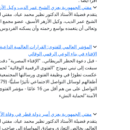
اقرأ أيضا :
مفتي الجمهورية يعزي الشيخ عمر الديب وكيل الأز
يتقدم فضيلة الأستاذ الدكتور نظير محمد عياد، مفتي 
الشيخ عمر الديب، وكيل الأزهر الأسبق، عضو مجمع الب
وتعالى أن يتغمده بواسع رحمته وأن يسكنه الفردوس ا
المؤشر العالمي للفتوى: القرارات العالمية الداع
الإفتاء في بناء الوعي الرقمي الوقائي
- قبل دعوة الحظر البريطاني.. "الإفتاء المصرية" دقت
عكست تطورًا في وظيفة الفتوى ورسالتها المجتمعية-
أ
التواصل على من هم أقل من 6
الآمنة"لحماية النشء
مفتي الجمهورية يعزي أمير دولة قطر في وفاة الأمي
يتقدم فضيلة الأستاذ الدكتور نظير محمد عياد، مفتي ال
العالم، بخالص التعازي وصادق المواساة إلى صاحب ال