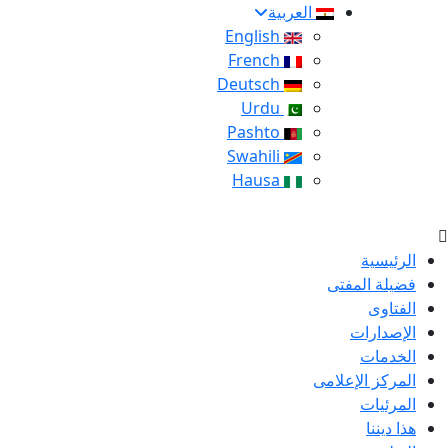
العربية
English
French
Deutsch
Urdu
Pashto
Swahili
Hausa
الرئيسية
فضيلة المفتى
الفتاوى
الإصدارات
الخدمات
المركز الإعلامى
المرئيات
هذا ديننا