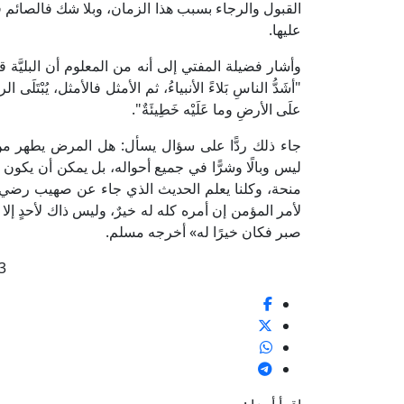
القبول والرجاء بسبب هذا الزمان، وبلا شك فالصائ
عليها.
وأشار فضيلة المفتي إلى أنه من المعلوم أن البليَّة قد
"أشَدُّ الناسِ بَلاءً الأنبياءُ، ثم الأمثل فالأمثل، يُبْتَ
علَى الأرضِ وما عَلَيْه خَطِيئَةٌ".
جاء ذلك ردًّا على سؤال يسأل: هل المرض يطهر من 
ليس وبالًا وشرًّا في جميع أحواله، بل يمكن أن يكون 
منحة، وكلنا يعلم الحديث الذي جاء عن صهيب رضي ال
لأمر المؤمن إن أمره كله له خيرٌ، وليس ذاك لأحدٍ إلا
صبر فكان خيرًا له» أخرجه مسلم.
3