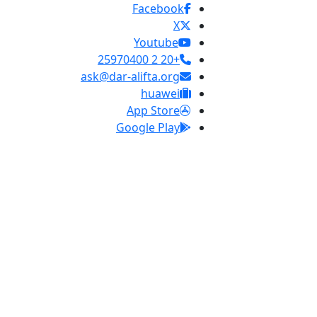
Facebook
X
Youtube
+20 2 25970400
ask@dar-alifta.org
huawei
App Store
Google Play