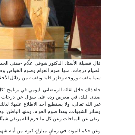
قال فضيلة الأستاذ الدكتور شوقي علَّام -مفتي الجمهو
الصيام درجات، منها صوم العوام وصوم الخواص وصوم
سما بنفسه وروحه وطهر قلبه ونفسه من رذائل الأخلا
جاء ذلك خلال لقائه الرمضاني اليومي في برنامج “
صدى البلد، في معرض رده على سؤال عن درجات الصوم
غير الله تعالى، ولا يستطيع أحد الاطلاع عليها؛ لذل
وسائر الشهوات، وهذا صوم العوام. ومنها الباطن: وهو 
ارتقى عن المباحات وعن كل ما حرم الله يرتقي شيئً
وعن حكم الموت في زمانٍ مباركٍ كيوم من أيام شهر