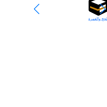
لحج والعمرة
رمضان