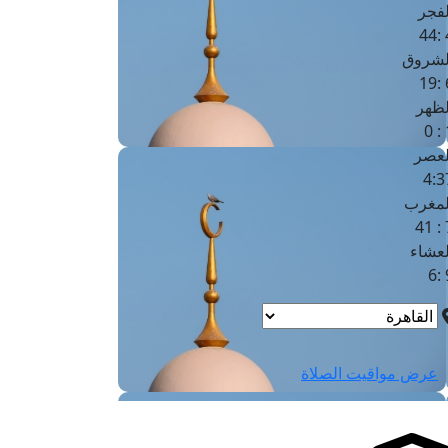
لفجر
4
لشروق
6
لظهر
1
لعصر
4:3
لمغرب
7 
لعشاء
9
عرض مواقيت الصلاة