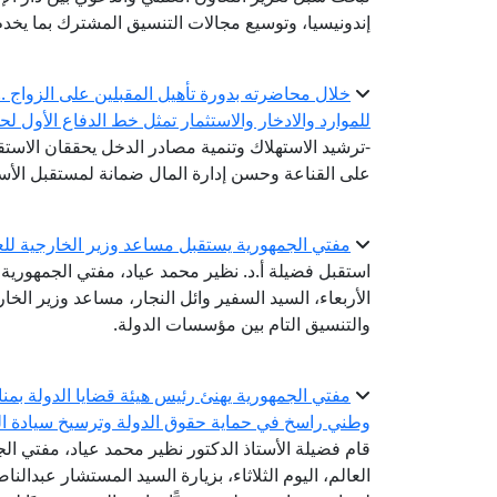
إندونيسيا، وتوسيع مجالات التنسيق المشترك بما يخدم
خلال محاضرته بدورة تأهيل المقبلين على الزواج .. أ
للموارد والادخار والاستثمار تمثل خط الدفاع الأول لح
-ترشيد الاستهلاك وتنمية مصادر الدخل يحققان الاستقر
على القناعة وحسن إدارة المال ضمانة لمستقبل الأس
مفتي الجمهورية يستقبل مساعد وزير الخارجية للعل
استقبل فضيلة أ.د. نظير محمد عياد، مفتي الجمهورية، ر
الأربعاء، السيد السفير وائل النجار، مساعد وزير الخ
والتنسيق التام بين مؤسسات الدولة.
مفتي الجمهورية يهنئ رئيس هيئة قضايا الدولة بمناسب
وطني راسخ في حماية حقوق الدولة وترسيخ سيادة ال
قام فضيلة الأستاذ الدكتور نظير محمد عياد، مفتي الج
العالم، اليوم الثلاثاء، بزيارة السيد المستشار عبدالن