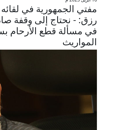
مفتي الجمهورية في لقائه
رزق: - نحتاج إلى وقفة صا
في مسألة قطع الأرحام ب
المواريث