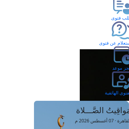
ب فتوى
تعلام عن فتوى
ز موعد
فتوى الهاتفية
َواقِيتُ الصَّـــلاة
اهرة · 07 أغسطس 2026 م