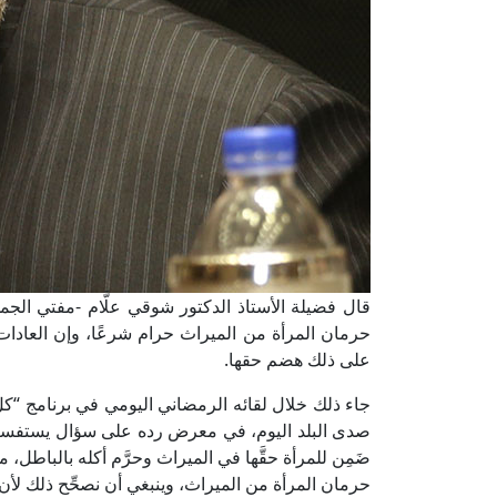
قال فضيلة الأستاذ الدكتور شوقي علَّام -مفتي الجمهو
حرمان المرأة من الميراث حرام شرعًا، وإن العادات
على ذلك هضم حقها.
جاء ذلك خلال لقائه الرمضاني اليومي في برنامج “
صدى البلد اليوم، في معرض رده على سؤال يستفسر ع
ضَمِن للمرأة حقَّها في الميراث وحرَّم أكله بالباطل، 
حرمان المرأة من الميراث، وينبغي أن نصحِّح ذلك لأن ا