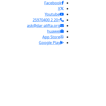
Facebook
X
Youtube
+20 2 25970400
ask@dar-alifta.org
huawei
App Store
Google Play