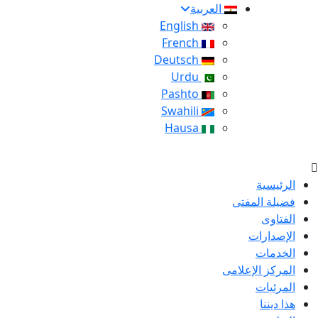
العربية
English
French
Deutsch
Urdu
Pashto
Swahili
Hausa
الرئيسية
فضيلة المفتى
الفتاوى
الإصدارات
الخدمات
المركز الإعلامى
المرئيات
هذا ديننا