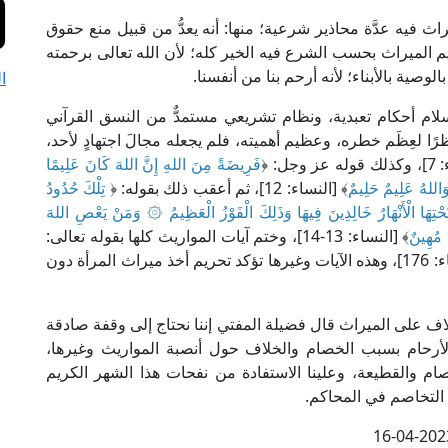
ث فيه عدَّة محاذير شرعية؛ منها: أنه يعدُّ من قبيل منع حقوق
يم الميراث بحسب الشرع فيه الخير كله؛ لأن الله تعالى برحمته
صية بالأبناء؛ لأنه أرحم بنا من أنفسنا.
ا
لام أحكام تعبدية، ونظام تشريعي مستمدٌّ من النسق القرآني
نظرًا لعِظَم خطره، وعظيم أهميته، فلم يجعله مجالَ اجتهادٍ لأحد،
وجل: ﴿
فَرِيضَةً مِنَ اللهِ إِنَّ اللهَ كَانَ عَلِيمًا
َاللهُ عَلِيمٌ حَلِيمٌ
﴾ [النساء: 12]، ثم أعقب ذلك بقوله: ﴿
تِلْكَ حُدُودُ
ْتِهَا الْأَنْهَارُ خَالِدِينَ فِيهَا وَذَلِكَ الْفَوْزُ الْعَظِيمُ ۞ وَمَنْ يَعْصِ اللهَ
ٌ مُهِينٌ
﴾ [النساء: 13-14]، وختم آيات المواريث كلها بقوله تعالى:
﴾ [النساء: 176]، وهذه الآيات وغيرها تؤكد تحريم أخذ ميراث المرأة دون
ف على الميراث قال فضيلة المفتي إننا نحتاج إلى وقفة صادقة
رحام بسبب الخصام والخلاف حول أنصبة المواريث وغيرها،
صام والقطيعة، وعلينا الاستفادة من نفحات هذا الشهر الكريم
 التخاصم في المحاكم.
16-04-202