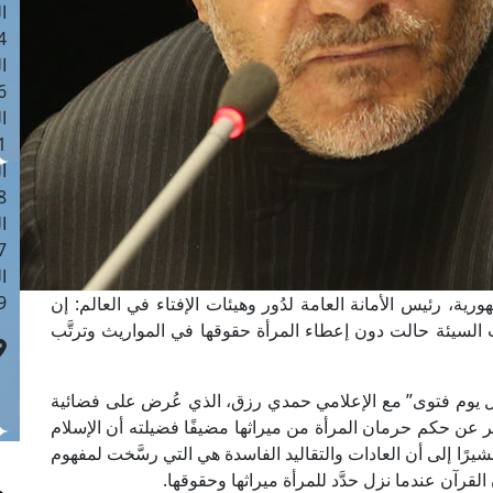
ا
 :41
ا
 :17
ا
 : 1
ا
8
ا
: 44
ا
 :9
رية، رئيس الأمانة العامة لدُور وهيئات الإفتاء في العالم: إن
 السيئة حالت دون إعطاء المرأة حقوقها في المواريث وترتَّب
كل يوم فتوى” مع الإعلامي حمدي رزق، الذي عُرض على فضائية
ن حكم حرمان المرأة من ميراثها مضيفًا فضيلته أن الإسلام
مشيرًا إلى أن العادات والتقاليد الفاسدة هي التي رسَّخت لمفهوم
لقرآن عندما نزل حدَّد للمرأة ميراثها وحقوقها.