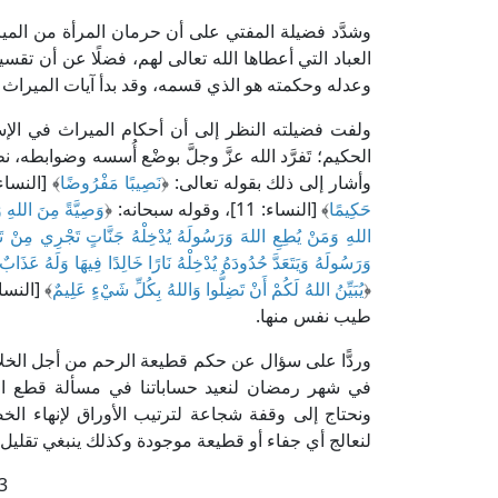
وشدَّد فضيلة المفتي على أن حرمان المرأة من الميرا
العباد التي أعطاها الله تعالى لهم، فضلًا عن أن تقس
وعدله وحكمته هو الذي قسمه، وقد بدأ آيات الميراث بالو
ولفت فضيلته النظر إلى أن أحكام الميراث في الإس
الحكيم؛ تَفرَّد الله عزَّ وجلَّ بوضْع أُسسه وضوابطه، 
وأشار إلى ذلك بقوله تعالى: ﴿
نَصِيبًا مَفْرُوضًا
﴾ [النساء: 7]، وكذلك قوله عز 
حَكِيمًا
﴾ [النساء: 11]، وقوله سبحانه: ﴿
وَصِيَّةً مِنَ اللهِ و
اللهِ وَمَنْ يُطِعِ اللهَ وَرَسُولَهُ يُدْخِلْهُ جَنَّاتٍ تَجْرِي مِنْ تَح
وَرَسُولَهُ وَيَتَعَدَّ حُدُودَهُ يُدْخِلْهُ نَارًا خَالِدًا فِيهَا وَلَهُ عَذَاب
﴿
يُبَيِّنُ اللهُ لَكُمْ أَنْ تَضِلُّوا وَاللهُ بِكُلِّ شَيْءٍ عَلِيمٌ
طيب نفس منها.
وردًّا على سؤال عن حكم قطيعة الرحم من أجل الخلا
في شهر رمضان لنعيد حساباتنا في مسألة قطع الأ
ونحتاج إلى وقفة شجاعة لترتيب الأوراق لإنهاء الخ
لنعالج أي جفاء أو قطيعة موجودة وكذلك ينبغي تقليل
3