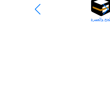
لحج والعمرة
رمضان