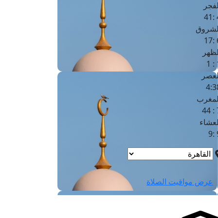
لفجر
4
لشروق
6
لظهر
1
لعصر
4:3
لمغرب
7 
لعشاء
9
عرض مواقيت الصلاة