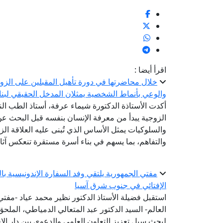
اقرأ أيضا :
خلال محاضرتها في دورة تأهيل المقبلين على الزوا
والوعي بأنماط الشخصية يمثلان المدخل الحقيقي لبن
أكدت الأستاذة الدكتورة شيماء عرفة، أستاذ الطب الن
الزوجية يبدأ من معرفة الإنسان بنفسه قبل البحث 
والسلوكيات يمثل الأساس الذي تُبنى عليه العلاقة ال
والتفاهم، بما يسهم في بناء أسرة مستقرة تنعكس آثاره
مفتي الجمهورية يلتقي وفد السفارة الإندونيسية ب
الإفتائي في جنوب شرق آسيا
استقبل فضيلة الأستاذ الدكتور نظير محمد عياد -مفتي ا
العالم- السيد الدكتور عبد المتعالي الدمياطي، الملحق
لبحث سبل تعزيز التعاون العلمي والدعوي بين دار الإ