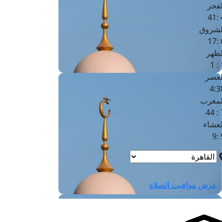
لفجر
4
لشروق
6
لظهر
1
لعصر
4:3
لمغرب
7 
لعشاء
9
عرض مواقيت الصلاة