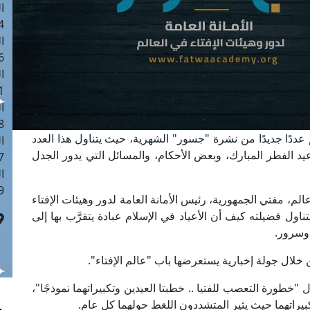
ا
 :41
ا
 :17
ا
 : 1
ا
8
 عددًا جديدًا من نشرة "جسور" الشهرية، حيث يتناول هذا العدد
ا
 الفطر المبارك، وبعض الأحكام، والمسائل التي يدور الجدل
: 44
ا
 :9
الم، مفتي الجمهورية، رئيس الأمانة العامة لدور وهيئات الإفتاء
اول فضيلته كيف أن الأعياد في الإسلام عبادة يتقرَّب بها إلى
 وسرور.
خلال جولة إخبارية يستعرضها باب "عالم الإفتاء".
 "خطورة التعصب للفتيا .. خطبتا العيدين وتكبيراتهما نموذجًا"،
يراتهما حيث يثير المتشددون اللغط حولهما كل عام.