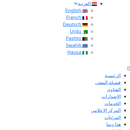
العربية
English
French
Deutsch
Urdu
Pashto
Swahili
Hausa
الرئيسية
فضيلة المفتى
الفتاوى
الإصدارات
الخدمات
المركز الإعلامى
المرئيات
هذا ديننا