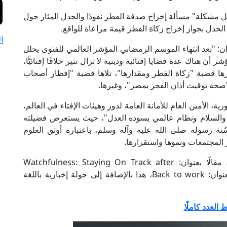
مشكلة" مسألة إخراج صدقة الفطر نقودًا والجدل المثار حول
الجدل بجواز إخراج زكاة الفطر قيمة مراعاة للواقع.
ا
ان: "بعد انتهاء الموسم الرمضاني المؤشر العالمي للفتوى يحلل
أن هناك عدة قضايا إفتائية ودينية لا تزال تثير خلافًا إفتائيًّا،
رها قضية "زكاة الفطر ومقدارها"، تلاها قضية "إفطار أصحاب
 "صحة توقيت أذان الفجر بمصر"، وغيرها.
، الأمين العام للأمانة العامة لدور وهيئات الإفتاء في العالم،
رة والسلام ونظام عالمي يسوده العدل"، حيث يستعرض فضيلته
نة رسوله صلى الله عليه وآله وسلم، باعتباره أوثق العلوم
 المجتمعات ونموها واستقرارها.
كما يكتب د. نجم في القسم الإنجليزي من العدد مقالًا بعنوان: Watchfulness: Staying On Track after
Ramadan.، كذلك يتناول القسم الإنجليزي مقالًا بعنوان: Back to work، هذا بالإضافة إلى جولة إخبارية باللغة
ط العدد كاملًا