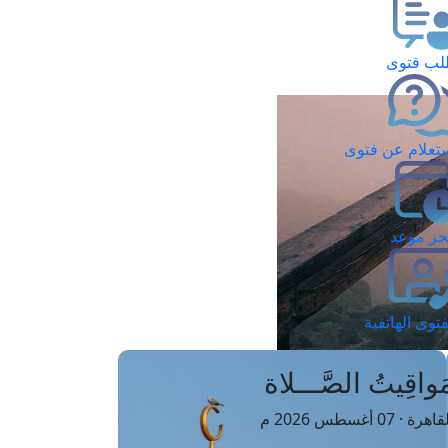
ب فتوى
تعلام عن فتوى
ز موعد
فتوى الهاتفية
َواقِيتُ الصَّـــلاة
اهرة · 07 أغسطس 2026 م