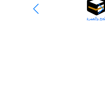
لحج والعمرة
رمضان