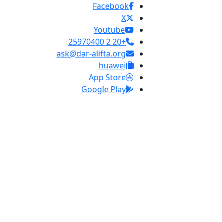
Facebook
X
Youtube
+20 2 25970400
ask@dar-alifta.org
huawei
App Store
Google Play