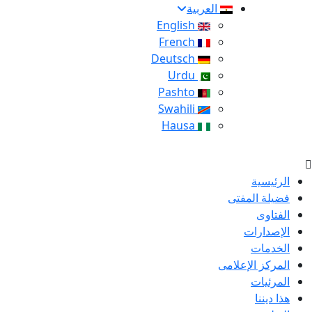
العربية
English
French
Deutsch
Urdu
Pashto
Swahili
Hausa
الرئيسية
فضيلة المفتى
الفتاوى
الإصدارات
الخدمات
المركز الإعلامى
المرئيات
هذا ديننا