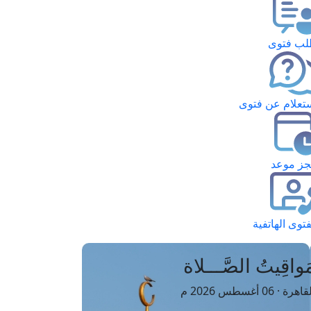
ب فتوى
تعلام عن فتوى
ز موعد
فتوى الهاتفية
َواقِيتُ الصَّـــلاة
اهرة · 06 أغسطس 2026 م