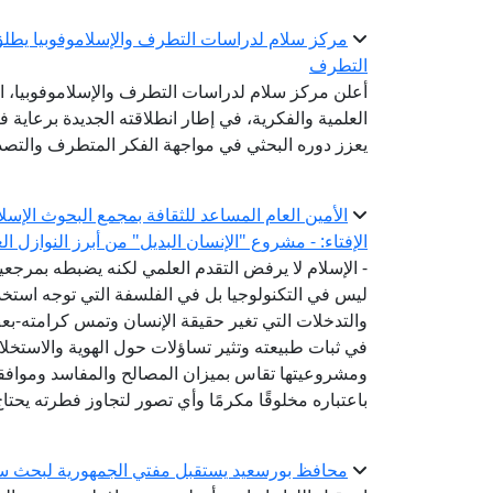
مركز سلام لدراسات التطرف والإسلاموفوبيا يطلق
التطرف
أعلن مركز سلام لدراسات التطرف والإسلاموفوبيا، ال
العلمية والفكرية، في إطار انطلاقته الجديدة برعاية ف
يعزز دوره البحثي في مواجهة الفكر المتطرف والتصدي
الأمين العام المساعد للثقافة بمجمع البحوث الإسل
الإفتاء: - مشروع "الإنسان البديل" من أبرز النوازل ا
- الإسلام لا يرفض التقدم العلمي لكنه يضبطه بمرج
ليس في التكنولوجيا بل في الفلسفة التي توجه استخدام
والتدخلات التي تغير حقيقة الإنسان وتمس كرامته-ب
في ثبات طبيعته وتثير تساؤلات حول الهوية والاستخل
ومشروعيتها تقاس بميزان المصالح والمفاسد وموافقته
باعتباره مخلوقًا مكرمًا وأي تصور لتجاوز فطرته يحتا
محافظ بورسعيد يستقبل مفتي الجمهورية لبحث سب