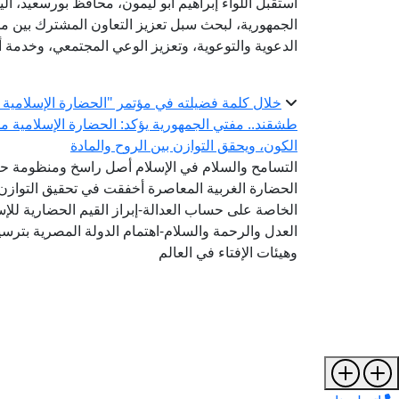
استقبل اللواء إبراهيم أبو ليمون، محافظ بورسعيد، الي
الجمهورية، لبحث سبل تعزيز التعاون المشترك بين مح
الدعوية والتوعوية، وتعزيز الوعي المجتمعي، وخدمة أب
خلال كلمة فضيلته في مؤتمر "الحضارة الإسلامية ..
طشقند.. مفتي الجمهورية يؤكد: الحضارة الإسلامية 
الكون، ويحقق التوازن بين الروح والمادة
التسامح والسلام في الإسلام أصل راسخ ومنظومة ح
الحضارة الغربية المعاصرة أخفقت في تحقيق التوازن 
الخاصة على حساب العدالة-إبراز القيم الحضارية للإ
العدل والرحمة والسلام-اهتمام الدولة المصرية بترسيخ
وهيئات الإفتاء في العالم