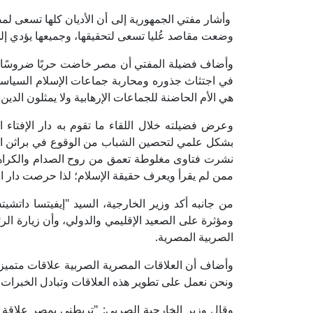
وأشار مفتي الجمهورية إلى أن الأديان كلها تسعى لم
وضعت مقاصد عُليا تسعى لتحقيقها، وجميعها يؤدي إل
وأضاف فضيلة المفتي أن مصر خاضت حربًا ضروسًا ض
في اجتثاث جذوره ومحاربة جماعات الإسلام السياسي الت
هي الأم الحاضنة للجماعات الإرهابية ولا يمثلون الدين
وعرض فضيلته خلال اللقاء ما تقوم به دار الإفتاء ا
بشكل علمي لتحصين الشباب من الوقوع في براثن الت
نشرت فتاوى مغلوطة تعمق من روح الصدام والكراهي
ممن لم يقرأ ويعرف حقيقة الإسلام؛ لذا حرصت دار الإ
من جانبه أكد وزير الخارجية، السيد "إيفيتسا داتشيت
ومؤثرة على الصعيد الإقليمي والدولي، وأن زيارة ا
الصربية المصرية.
وأضاف أن العلاقات المصرية الصربية علاقات متميزة؛ 
ونحن نعمل على تطوير هذه العلاقات وتبادل الخبرات 
وقال وزير الخارجية الصربي: "تربطني بمصر علاقة م