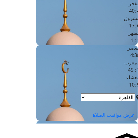
لفجر
4
لشروق
6
لظهر
1
لعصر
4:3
لمغرب
7 
لعشاء
9
عرض مواقيت الصلاة