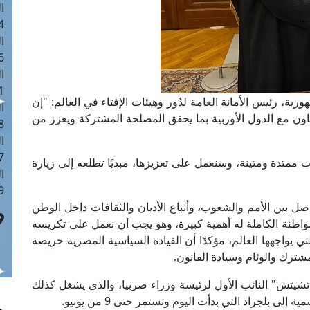
ا
 :40
ا
 :17
ا
 : 1
ة، رئيس الأمانة العامة لدُور وهيئات الإفتاء في العالم: "إن
ا
اون مع الدول الأوربية بما يحقق المصلحة المشتركة ويعزز من
8
ا
: 45
ممتدة ومتينة، وسنعمل على تعزيزها، مبديًا تطلعه إلى زيارة
ا
 :10
اصل بين الأمم والشعوب، وأتباع الأديان والثقافات داخل الوطن
اطنة الكاملة له أهمية كبيرة، وهو يجب أن نعمل على تكريسه
ي يواجهها العالم، مؤكدًا أن القيادة السياسية المصرية حريصة
ترك والوئام وسيادة القانون.
اتشيتش" النائب الأول لرئيسة وزراء صربيا، والذي يشغل كذلك
بلجراد التي بدأت اليوم وتستمر حتى 9 من يونيو.