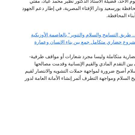
وم الأحد، فضيلة الأستاذ الدكتور نظير محمد عياد، مفتي
افظة بورسعيد ودار الإفتاء المصرية، في إطار دعم الجهود
ناء المحافظة.
 طريق التسامح والسلام والتنوير" بالعاصمة الأوزبكية
مشروع حضاري متكامل جمع بين بناء الإنسان وعمارة
ضارية متكاملة وليسا مجرد شعارات أو مواقف ظرفية-
بين التقدم المادي والقيم الإنسانية وقدمت مصالحها
سلام أصبح ضرورة لمواجهة حملات التشويه والانتصار لقيم
 السلام ومواجهة التطرف أثمر إنشاء الأمانة العامة لدور