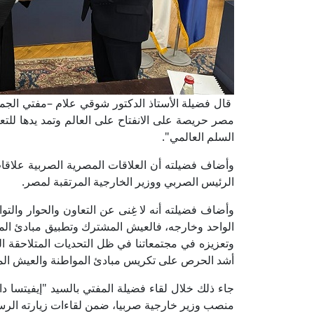
قال فضيلة الأستاذ الدكتور شوقي علام –مفتي الجمهوري
مصر حريصة على الانفتاح على العالم وتمد يدها للتع
السلم العالمي".
وأضاف فضيلته أن العلاقات المصرية الصربية علاقات 
الرئيس الصربي ووزير الخارجية المرتقبة لمصر.
وأضاف فضيلته أنه لا غِنى عن التعاون والحوار والتو
الواحد وخارجه، فالعيش المشترك وتطبيق مبادئ المو
وتعزيزه في مجتمعاتنا في ظل التحديات المتلاحقة الت
أشد الحرص على تكريس مبادئ المواطنة والعيش المش
جاء ذلك خلال لقاء فضيلة المفتي بالسيد "إيفيتسا د
منصب وزير خارجية صربيا، ضمن لقاءات زيارته الرسمية إلى 