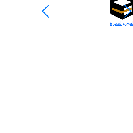
لحج والعمرة
رمضان