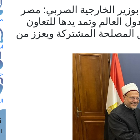
بوزير الخارجية الصربي: مصر
ل العالم وتمد يدها للتعاون
طل
قق المصلحة المشتركة ويعزز من
اس
حج
ال
م
الق