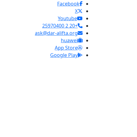
Facebook
X
Youtube
+20 2 25970400
ask@dar-alifta.org
huawei
App Store
Google Play