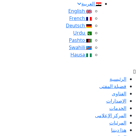
العربية
English
French
Deutsch
Urdu
Pashto
Swahili
Hausa
الرئيسية
فضيلة المفتى
الفتاوى
الإصدارات
الخدمات
المركز الإعلامى
المرئيات
هذا ديننا