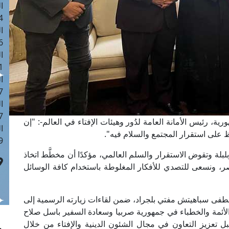
ا
 :42
ا
 :18
ا
 : 1
ا
7
ا
: 43
ة، رئيس الأمانة العامة لدُور وهيئات الإفتاء في العالم-: "إن
ا
حافظ على استقرار المجتمع والسلام فيه".
 :8
ة وتقوض الاستقرار والسلم العالمي، مؤكدًا أن مخطَّط اتخاذ
 ونسعى للتصدي للأفكار المغلوطة باستخدام كافة الوسائل
طفى سباهيتش مفتي بلجراد، ضمن لقاءات زيارته الرسمية إلى
و، بحضور وفد من الأئمة والخطباء في جمهورية صربيا وسعادة السفير باسل صلاح
 تعزيز التعاون في مجال الشئون الدينية والإفتاء من خلال