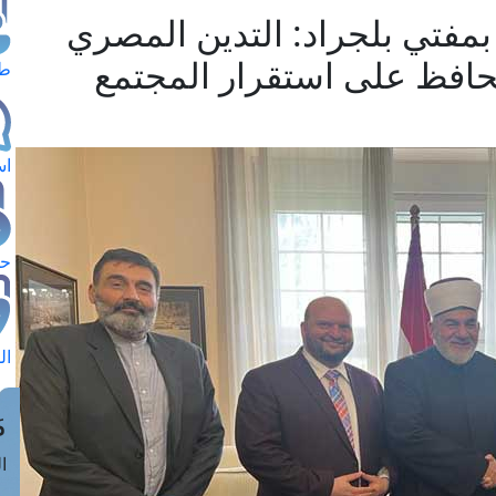
بمفتي بلجراد: التدين المصري
نه يحافظ على استقرار المجتمع
طل
اس
حج
ال
م
الق