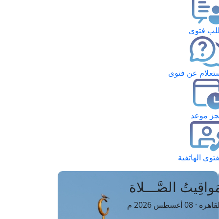
ب فتوى
تعلام عن فتوى
ز موعد
فتوى الهاتفية
َواقِيتُ الصَّـــلاة
اهرة · 08 أغسطس 2026 م