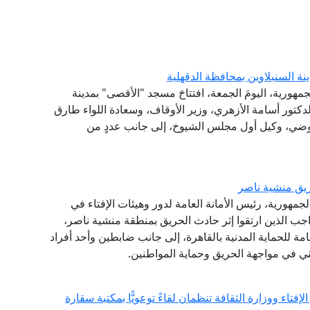
ة السنبلاوين بمحافظة الدقهلية
جمهورية، اليومَ الجمعة، افتتاحَ مسجد "الأقصى" بمدينة
لدكتور أسامة الأزهري، وزير الأوقاف، وسعادة اللواء طارق
لعوضي، وكيل أول مجلس الشيوخ، إلى جانب عددٍ من
يق منشية ناصر
جمهورية، رئيس الأمانة العامة لدور وهيئات الإفتاء في
اجب الذين ارتقوا إثر حادث الحريق بمنطقة منشية ناصر،
امة للحماية المدنية بالقاهرة، إلى جانب ضابطين وأحد أفراد
ني في مواجهة الحريق وحماية المواطنين.
فتاء ووزارة الثقافة تنظمان لقاءً توعويًّا بمكتبة سقارة