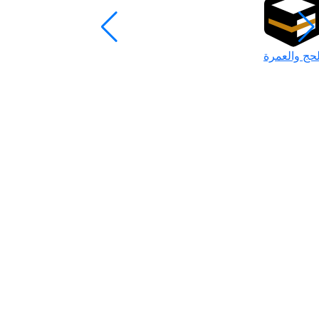
لحج والعمرة
رمضان