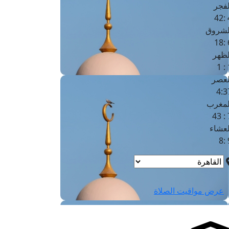
لفجر
4
لشروق
6
لظهر
1
لعصر
4:3
لمغرب
7 
لعشاء
9
عرض مواقيت الصلاة