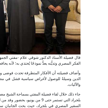
قال فضيلة الأستاذ الدكتور شوقي علام -مفتي الجمهوري
الفكر المصري وتديُّنه يعدُّ نموذجًا يُحتذي به؛ لأنه ي
وأضاف فضيلته أن الأفكار المتطرفة تحدث فوضى وبلبل
الدين وسيلةً للوصول لأغراض سياسية فشل في مصر،
والآليات.
جاء ذلك خلال لقاء فضيلة المفتي بسماحة الشيخ مص
بلجراد التي تستمر حتى 9 من يوني
السفير المصري في بلجراد، حيث بحث الجانبان سبل