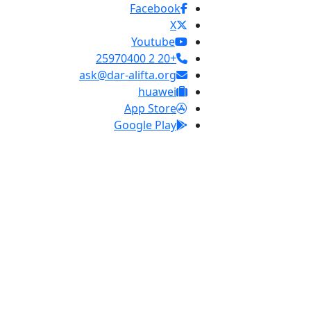
Facebook
X
Youtube
+20 2 25970400
ask@dar-alifta.org
huawei
App Store
Google Play