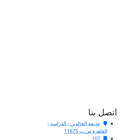
اتصل بنا
حديقة الخالدين - الدراسة -
القاهرة ص.ب 11675
107