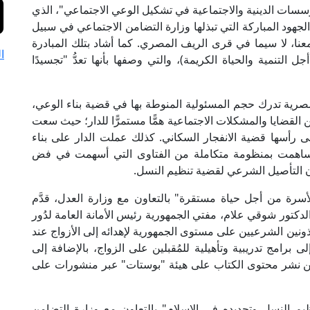
سسات الدينية والاجتماعية في تشكيل الوعي الاجتماعي"، الذي
لجهود المباركة التي تبذلها وزارة التضامن الاجتماعي في سبيل
عنا، لا سيما في قرى الريف المصري. كما أشاد بتلك المبادرة
ا
التنمية والحياة الكريمة)، والتي وصفها بأنها تعدُّ "تجسيدًا
لمصرية تدرك حجم المسئولية المنوطة بها في قضية بناء الوعي،
من القضايا والمشكلات الاجتماعية همًّا مستمرًّا للدار؛ حيث سعت
ى رأسها قضية الانفجار السكاني. كذلك عملت الدار على بناء
، وساهمت بمنظومة متكاملة من الفتاوى التي أسهمت في فض
ان التأصيل الشرعي لقضية تنظيم النسل.
سرة من أجل حياة مستقرة" بالتعاون مع وزارة العدل، قدَّم
دكتور شوقي علام، مفتي الجمهورية رئيس الأمانة العامة لدُور
مأذونين الشرعيين على مستوى الجمهورية لإهدائه إلى الأزواج عند
لى برامج تدريبية وتأهيلية للمُقبلين على الزواج، بالإضافة إلى
 عن نشر محتوى الكتاب على هيئة "بوستات" عبر منشورات على
ظيم النسل وتحديده في الإسلام" بالتعاون مع وزارة التضامن