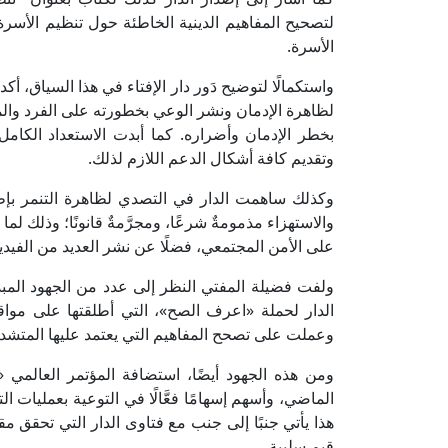
لتصحيح المفاهيم الدينية الخاطئة حول تنظيم الأس
الأسرة.
واستكمالًا لتوضيح دَور دار الإفتاء في هذا السياق، 
لظاهرة الإدمان ونشر الوعي بخطورته على الفرد والمجت
بخطر الإدمان وأضراره. كما أبدت الاستعداد الكام
وتقديم كافة أشكال الدعم اللازم لذلك.
وكذلك ساهمت الدار في التصدي لظاهرة التنمر بإط
والاستهزاء مذمومةٌ شرعًا، ومجرَّمةٌ قانونًا؛ وذلك لما 
على الأمن المجتمعي، فضلًا عن نشر العديد من الفيدي
ولفت فضيلة المفتي النظر إلى عدد من الجهود المبذ
الدار لحملة «اعرف الصح»، التي أطلقتها على مواقع الت
وعملت على تصحح المفاهيم التي يعتمد عليها المتش
ومن هذه الجهود أيضًا، استضافة المؤتمر العالمي «
الماضي، وأسهم إسهامًا فعَّالًا في التوعية بعمليات الت
هذا يأتي جنبًا إلى جنب مع فتاوى الدار التي تحقق م
قيم سلبية.