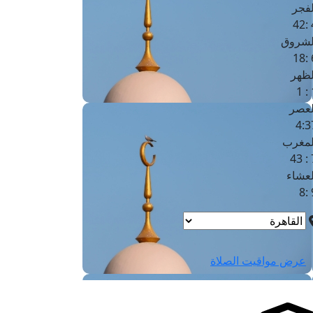
لفجر
4
لشروق
6
لظهر
1
لعصر
4:3
لمغرب
7 
لعشاء
9
عرض مواقيت الصلاة