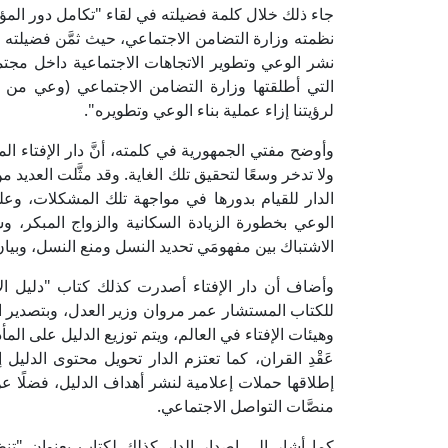
جاء ذلك خلال كلمة فضيلته في لقاء "تكامل دور المؤ
نظمته وزارة التضامن الاجتماعي، حيث ثمَّن فضيلته ا
نشر الوعي وتطوير الاتجاهات الاجتماعية داخل مجتم
التي أطلقتها وزارة التضامن الاجتماعي (وعي من أجل 
لرؤيتنا إزاء عملية بناء الوعي وتطويره".
وأوضح مفتي الجمهورية في كلمته، أنَّ دار الإفتاء ا
ولا تدخر وسعًا لتحقيق تلك الغاية. وقد مثَّلت العديد 
الدار للقيام بدورها في مواجهة تلك المشكلات، وعل
الوعي بخطورة الزيادة السكانية والزواج المبكر
الاشتباك بين مفهومَي تحديد النسل ومنع النسل، وبي
وأضاف أن دار الإفتاء أصدرت كذلك كتاب "دليل الأ
للكتاب المستشار عمر مروان وزير العدل، وبتصدير ال
وهيئات الإفتاء في العالم، ويتم توزيع الدليل على ال
عَقْدِ القران، كما تعتزم الدار تحويل محتوى الدليل إ
إطلاقها حملات إعلامية لنشر أهداف الدليل، فضلًا
منصَّات التواصل الاجتماعي.
كما أشار إلى إصدار الدار كذلك لكتاب بعنوان "تن