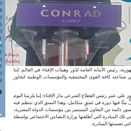
ا
 :42
ا
 :18
ا
 : 1
ا
7
ا
: 43
ة، رئيس الأمانة العامة لدُور وهيئات الإفتاء في العالم: إننا
ا
ي صناعته كافة القوى المجتمعية والمؤسسات الوطنية لتجاوز
 :8
ر علي عمر رئيس القطاع الشرعي بدار الإفتاء: إننا يلزمنا اليوم
منَّا فيها دوره في نَسَقٍ متكامل، وهذا النسق الذي تنتظم فيه
 جسور دائمة من التعاون المستمر بين مؤسسات الدولة المصرية،
في تلك المبادرة التي أطلقتها وزارة التضامن الاجتماعي بواسطة
تي تضمنتها المبادرة.