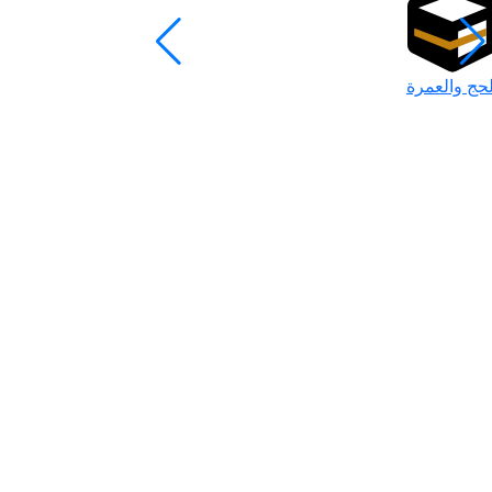
لحج والعمرة
رمضان