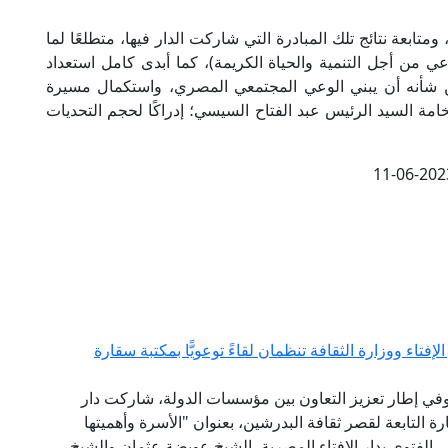
تابعة نتائج تلك المبادرة التي شاركت الدار فيها، متطلعًا لما
 من أجل التنمية والحياة الكريمة)، كما أبدى كامل استعداد
ن شأنه أن يبني الوعي المجتمعي المصري، واستكمال مسيرة
 فخامة السيد الرئيس عبد الفتاح السيسي؛ إدراكًا لحجم التحديات
11-06-202
فتاء ووزارة الثقافة تنظمان لقاءً توعويًّا بمكتبة سقارة
 وفي إطار تعزيز التعاون بين مؤسسات الدولة، شاركت دار
 التابعة لقصر ثقافة البدرشين، بعنوان "الأسرة وأهميتها
ي الفتوى بدار الإفتاء المصرية، الشيخ عويضة عثمان والشيخ