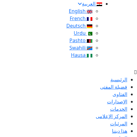
العربية
English
French
Deutsch
Urdu
Pashto
Swahili
Hausa
الرئيسية
فضيلة المفتى
الفتاوى
الإصدارات
الخدمات
المركز الإعلامى
المرئيات
هذا ديننا