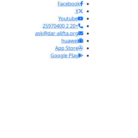
Facebook
X
Youtube
+20 2 25970400
ask@dar-alifta.org
huawei
App Store
Google Play