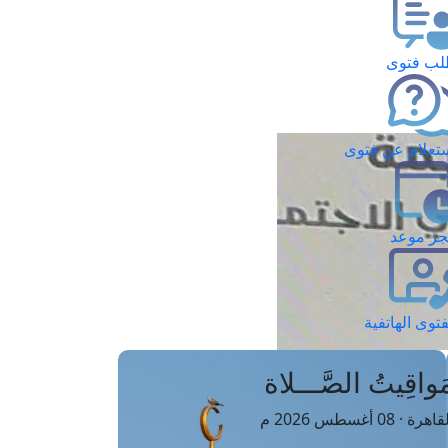
ب فتوى
تعلام عن فتوى
ز موعد
فتوى الهاتفية
َواقِيتُ الصَّـــلاة
اهرة · 08 أغسطس 2026 م