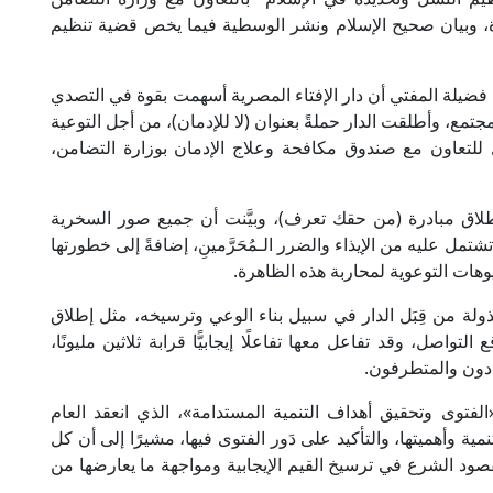
رة، وبيان صحيح الإسلام ونشر الوسطية فيما يخص قضية تنظيم
أكد فضيلة المفتي أن دار الإفتاء المصرية أسهمت بقوة في التصدي
مع، وأطلقت الدار حملةً بعنوان (لا للإدمان)، من أجل التوعية
ل للتعاون مع صندوق مكافحة وعلاج الإدمان بوزارة التضامن،
لاق مبادرة (من حقك تعرف)، وبيَّنت أن جميع صور السخرية
تشتمل عليه من الإيذاء والضرر الـمُحَرَّمينِ، إضافةً إلى خطورتها
وهات التوعوية لمحاربة هذه الظاهرة.
ولة من قِبَل الدار في سبيل بناء الوعي وترسيخه، مثل إطلاق
واصل، وقد تفاعل معها تفاعلًا إيجابيًّا قرابة ثلاثين مليونًا،
ددون والمتطرفون.
الفتوى وتحقيق أهداف التنمية المستدامة»، الذي انعقد العام
نمية وأهميتها، والتأكيد على دَور الفتوى فيها، مشيرًا إلى أن كل
قصود الشرع في ترسيخ القيم الإيجابية ومواجهة ما يعارضها من