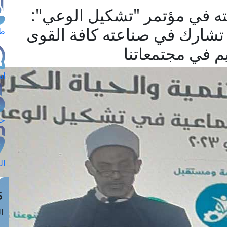
ته في مؤتمر "تشكيل الوعي":
تشارك في صناعته كافة القوى
طل
يم في مجتمعاتنا
اس
حج
ال
م
الق