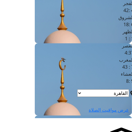
لفجر
4
لشروق
6
لظهر
1
لعصر
4:3
لمغرب
7 
لعشاء
9
عرض مواقيت الصلاة