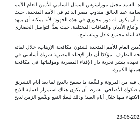
ؤه بالسيد مجيل موراتينوس الممثل السامي للأمين العام للأمم
سامة عبد الخالق مندوب مصر الدائم في الأمم المتحدة، حيث
 أن يكون له دور محوري في هذه الجهود؛ لأنه يمكنه أن يمهد
تباع الأديان والثقافات المختلفة، حيث يعدُّ التواصل الحضاري
كة لبناء مجتمع عادل ومتسامح.
مين العام للأمم المتحدة لشئون مكافحة الإرهاب، خلال لقائه
فحة التطرف، مؤكدًا أن دار الإفتاء المصرية شريك أساسي في
تعهده بنشر تجربة دار الإفتاء المصرية ومؤلفاتها في مكافحة
يتها الكبيرة.
 فيه من المرونة والسَّعة ما يسمح بالذبح لما بعد أيام التشريق
صكوك الأضاحي، بشرط أن يكون هناك استمرار لعملية الذبح
تهاء منها خلال أيام العيد؛ وذلك ليعمَّ النفع ويتَّسع الزمن لذبح
23-06-202