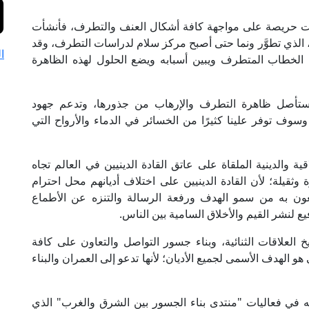
كانت حريصة على مواجهة كافة أشكال العنف والتطرف، فأنشأت
تشددة، الذي تطوَّر ونما حتى أصبح مركز سلام لدراسات التطرف، وقد
ا
ر ما يزيد عن 700 تقرير يحلل الخطاب المتطرف ويبين أسبابه ويضع الحلول لهذه الظاهرة
تستأصل ظاهرة التطرف والإرهاب من جذورها، وتدعم جهود
وسوف توفر علينا كثيرًا من الخسائر في الدماء والأرواح التي
 والدينية الملقاة على عاتق القادة الدينيين في العالم تجاه
وثقيلة؛ لأن القادة الدينيين على اختلاف أديانهم محل احترام
متعون به من سمو الهدف ورفعة الرسالة والتنزه عن الأطماع
يع لنشر القيم والأخلاق السامية بين الناس.
لعلاقات الثنائية، وبناء جسور التواصل والتعاون على كافة
و الهدف الأسمى لجميع الأديان؛ لأنها تدعو إلى العمران والبناء
في فعاليات "منتدى بناء الجسور بين الشرق والغرب" الذي