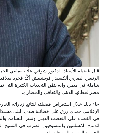
قال فضيلة الأستاذ الدكتور شوقي علَّام -مفتي الجمهور
الرئيس الصربي ألكسندر فوتشيتش أكَّد فخره بعلاقت
شاملة في مصر، وأنه يثمِّن التحديات الكثيرة التي تم
مصر لعطائها الديني والثقافي والحضاري.
جاء ذلك خلال استعراض فضيلته لنتائج زياراته الخارج
الإعلامي حمدي رزق على فضائية صدى البلد، مشيدًا فض
في القضاء على التعصب الديني ونشر التسامح والمحب
اندماج المُسلمين والمسيحيين الصرب في النسيج ال
الحياتية اليومية للمواطن الصربي.