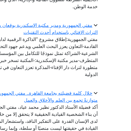
خدمة الوطن.
مفتي الجمهورية ومدير مكتبة الإسكندرية يوقعان مذ
التراث الإفتائي باستخدام أحدث التقنيات
مفتي الجمهورية:إطلاق مشروع "الذاكرة الرقمية لدار ا
القادمة-التعاون يعزز البحث العلمي ويدعم جهود الت
الشرعية-الشراكة تمثل نموذجًا للتكامل بين المؤسس
المتطرف-مدير مكتبة الإسكندرية:-المكتبة تسخر خبرات
متطورة لتراث دار الإفتاء-المذكرة تعزز التعاون في 
الدولية
خلال كلمة فضيلته بجامعة القاهرة.. مفتي الجمهوري
متوازنةً تجمع بين العلم والأخلاق والعمل
أكد فضيلة الأستاذ الدكتور نظير محمد عياد، مفتي الجم
أن بناء الشخصية القيادية الحقيقية لا يتحقق إلا من 
لدى الإنسان القدرة على التفكير الناقد، واستشعار ال
القيادة في حقيقتها ليست منصبًا أو سلطة، وإنما ر