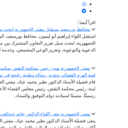
اقرأ أيضا :
محافظ بورسعيد يستقبل مفتي الجمهورية لبحث سب
استقبل اللواء إبراهيم أبو ليمون، محافظ بورسعيد، الي
الجمهورية، لبحث سبل تعزيز التعاون المشترك بين مح
الدعوية والتوعوية، وتعزيز الوعي المجتمعي، وخدمة أب
مفتي الجمهورية يهنئ رئيس محكمة النقض بمناسبة 
قمة الهرم القضائي وتؤدي رسالة وطنية رفيعة في تو
قام فضيلة الأستاذ الدكتور نظير محمد عياد، مفتي الجم
لبنة، رئيس محكمة النقض، رئيس مجلس القضاء الأعلى؛
رسميًّا، متمنيًا لسيادته دوام التوفيق والسداد.
مفتي الجمهورية ينعى اللواء الدكتور حاتم عبدالعز
ينعى فضيلة الأستاذ الدكتور نظير محمد عياد، مفتي ال
أكاديمية الشرطة للشؤون المالية والإدارية، الذي واف