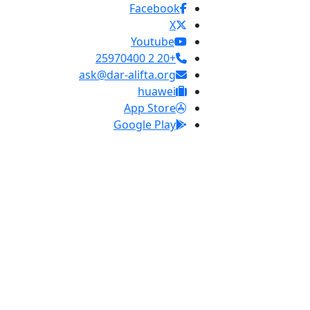
Facebook
X
Youtube
+20 2 25970400
ask@dar-alifta.org
huawei
App Store
Google Play