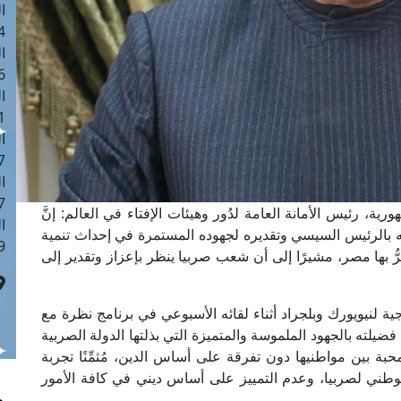
ا
 :42
ا
 :18
ا
 : 1
ا
7
ا
: 43
ية، رئيس الأمانة العامة لدُور وهيئات الإفتاء في العالم: إنَّ
ا
ه بالرئيس السيسي وتقديره لجهوده المستمرة في إحداث تنمية
 :8
رُّ بها مصر، مشيرًا إلى أن شعب صربيا ينظر بإعزاز وتقدير إلى
ية لنيويورك وبلجراد أثناء لقائه الأسبوعي في برنامج نظرة مع
يلته بالجهود الملموسة والمتميزة التي بذلتها الدولة الصربية
ة بين مواطنيها دون تفرقة على أساس الدين، مُثمِّنًا تجربة
وطني لصربيا، وعدم التمييز على أساس ديني في كافة الأمور