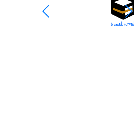
لحج والعمرة
رمضان