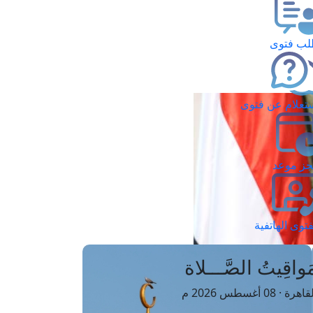
ب فتوى
تعلام عن فتوى
ز موعد
فتوى الهاتفية
َواقِيتُ الصَّـــلاة
اهرة · 08 أغسطس 2026 م