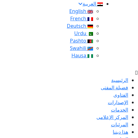
العربية
English
French
Deutsch
Urdu
Pashto
Swahili
Hausa
الرئيسية
فضيلة المفتى
الفتاوى
الإصدارات
الخدمات
المركز الإعلامى
المرئيات
هذا ديننا