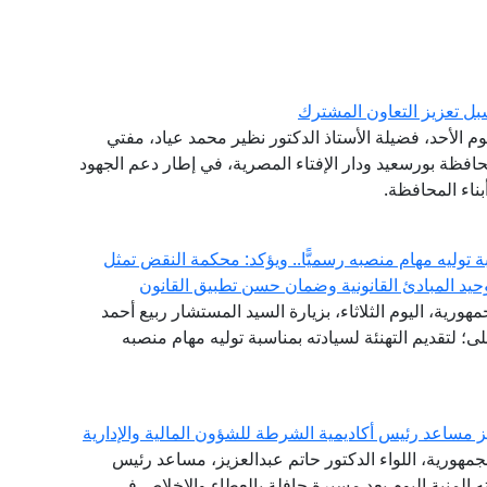
ل تعزيز التعاون المشترك
وم الأحد، فضيلة الأستاذ الدكتور نظير محمد عياد، مفتي
افظة بورسعيد ودار الإفتاء المصرية، في إطار دعم الجهود
ناء المحافظة.
توليه مهام منصبه رسميًّا.. ويؤكد: محكمة النقض تمثل
حيد المبادئ القانونية وضمان حسن تطبيق القانون
هورية، اليوم الثلاثاء، بزيارة السيد المستشار ربيع أحمد
 لتقديم التهنئة لسيادته بمناسبة توليه مهام منصبه
يز مساعد رئيس أكاديمية الشرطة للشؤون المالية والإدارية
جمهورية، اللواء الدكتور حاتم عبدالعزيز، مساعد رئيس
ته المنية اليوم بعد مسيرة حافلة بالعطاء والإخلاص في