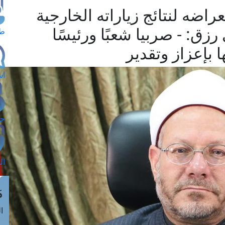
اضه لنتائج زياراته الخارجية
زق: - صربيا شعبًا ورئيسًا
طل
بإعزاز وتقدير
اس
حج
ال
م
الق