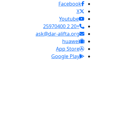
Facebook
X
Youtube
+20 2 25970400
ask@dar-alifta.org
huawei
App Store
Google Play