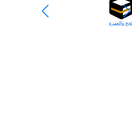
لحج والعمرة
رمضان