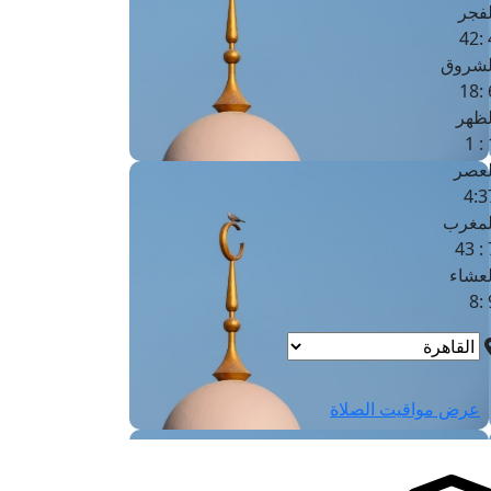
لفجر
4
لشروق
6
لظهر
1
لعصر
4:3
لمغرب
7 
لعشاء
9
عرض مواقيت الصلاة