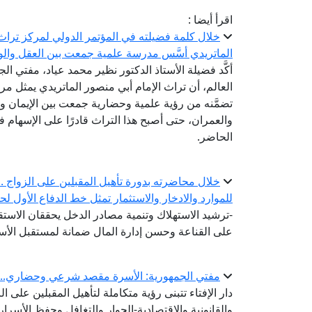
اقرأ أيضا :
خلال كلمة فضيلته في المؤتمر الدولي لمركز تراث ا
الماتريدي أسَّس مدرسة علمية جمعت بين العقل والو
أكَّد فضيلة الأستاذ الدكتور نظير محمد عياد، مفتي الج
العالم، أن تراث الإمام أبي منصور الماتريدي يمثل مرجع
تضمَّنه من رؤية علمية وحضارية جمعت بين الإيمان وا
والعمران، حتى أصبح هذا التراث قادرًا على الإسهام 
الحاضر.
خلال محاضرته بدورة تأهيل المقبلين على الزواج .. أ
للموارد والادخار والاستثمار تمثل خط الدفاع الأول لح
-ترشيد الاستهلاك وتنمية مصادر الدخل يحققان الاستقر
على القناعة وحسن إدارة المال ضمانة لمستقبل الأس
مفتي الجمهورية: الأسرة مقصد شرعي وحضاري.. وبن
دار الإفتاء تتبنى رؤية متكاملة لتأهيل المقبلين على ا
والقانونية والاقتصادية-الحوار والتغافل وحفظ الأسرار