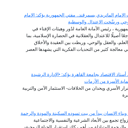
لإمام الماتريدي بسمرقند.. مفتي الجمهورية يؤكد: الإمام
حي ورسَّخت الاعتدال والوسطية
مهورية ، رئيس الأمانة العامة لدُور وهيئات الإفتاء في
ًا أصيلًا للاعتدال والعقلانية في الحضارة الإسلامية، بما
لعلم، والعقل والوحي، وربطت بين العقيدة والأخلاق
في معالجة كثير من التحديات الفكرية التي يشهدها العصر
ستاذ الاقتصاد بجامعة القاهرة يؤكد: •الإدارة الرشيدة
ماية الأسرة من الأزمات
ار الأسري ويحدان من الخلافات- الاستثمار الآمن والتربية
رة
اء الإنسان يبدأ من بيت تسوده السكينة والمودة والرحمة
لزواج تجمع بين الأبعاد الشرعية والنفسية والاجتماعية
 والرحمة المتبادلة من أهم ركائز استقرار الحياة الزوجية-