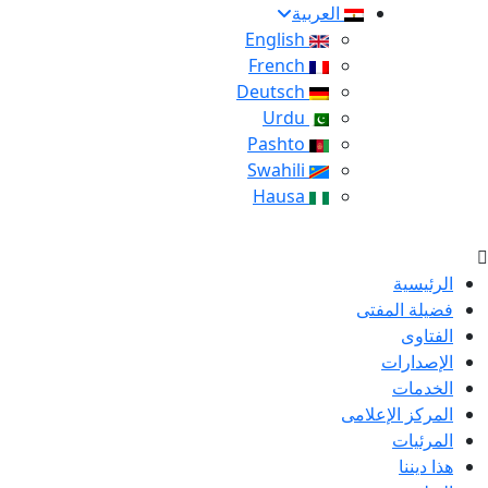
العربية
English
French
Deutsch
Urdu
Pashto
Swahili
Hausa
الرئيسية
فضيلة المفتى
الفتاوى
الإصدارات
الخدمات
المركز الإعلامى
المرئيات
هذا ديننا