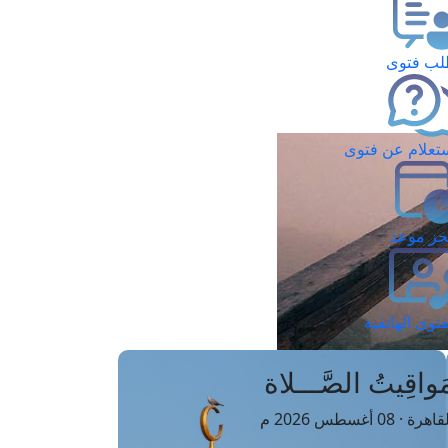
ب فتوى
تعلام عن فتوى
ز موعد
فتوى الهاتفية
َواقِيتُ الصَّـــلاة
اهرة · 08 أغسطس 2026 م