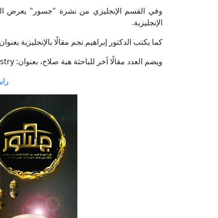
وفي القسم الإنجليزي من نشرة "جسور" يعرض العدد
الإنجليزية.
كما يكتب الدكتور إبراهيم نجم مقالًا بالإنجليزية بعنوان: igiosity in the Digitalized Age
ويضم العدد مقالًا آخر للباحثة هبة صلاح، بعنوان: The Muslim Family and AI Industry.
راب