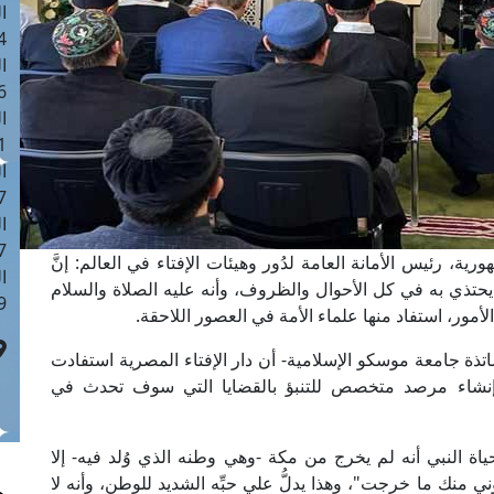
ا
 :43
ا
 :18
ا
 : 0
ا
7
ا
: 42
ة، رئيس الأمانة العامة لدُور وهيئات الإفتاء في العالم: إنَّ
ا
يحتذي به في كل الأحوال والظروف، وأنه عليه الصلاة والسلام
 :7
ور، استفاد منها علماء الأمة في العصور اللاحقة.
ذة جامعة موسكو الإسلامية- أن دار الإفتاء المصرية استفادت
إنشاء مرصد متخصص للتنبؤ بالقضايا التي سوف تحدث في
اة النبي أنه لم يخرج من مكة -وهي وطنه الذي وُلد فيه- إلا
ي منك ما خرجت"، وهذا يدلُّ علي حبِّه الشديد للوطن، وأنه لا