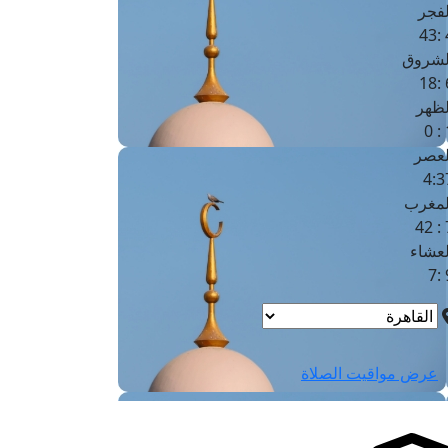
لفجر
4
لشروق
6
لظهر
1
لعصر
4:3
لمغرب
7 
لعشاء
9
عرض مواقيت الصلاة