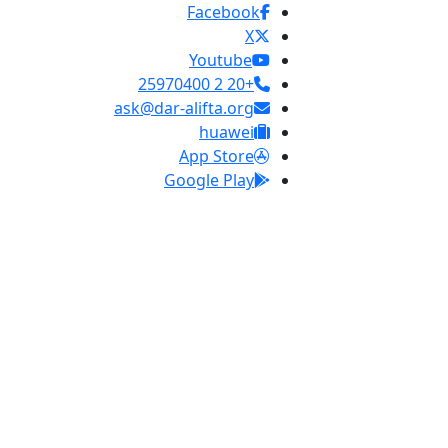
Facebook
X
Youtube
+20 2 25970400
ask@dar-alifta.org
huawei
App Store
Google Play