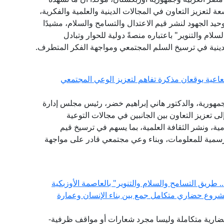
عة لتعزيز التعاون في المجالات الدينية والعلمية والفكرية،
يد الجهود لنشر قيم الاعتدال والتسامح والسلام، مشيدًا
لام والتنوير" باعتباره منصةً دولية للحوار وتبادل
ينية في ترسيخ السلم المجتمعي ومواجهة الفكر المتطرف.
شعاعية يوقعان مذكرة تفاهم لتعزيز الوعي المجتمعي
الجمهورية، والدكتور هاني إبراهيم خضر، رئيس مجلس إدارة
لى تعزيز التعاون بين الجانبين في مجالات التوعية
امية، ونشر الثقافة العلمية، بما يسهم في ترسيخ قيم
الرسمية للمعلومات، وبناء وعي مجتمعي قادر على مواجهة
 طريق التسامح والسلام والتنوير" بالعاصمة الأوزبكية
مشروع حضاري متكامل جمع بين بناء الإنسان وعمارة
ضارية متكاملة وليسا مجرد شعارات أو مواقف ظرفية-