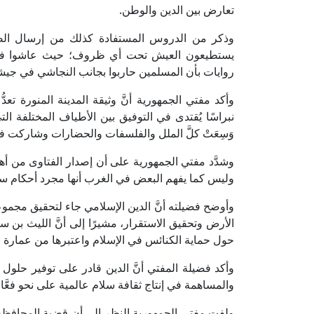
تعارض بين الدين والوطن.
وذكر من الدروس المستفادة كذلك من إرسال الصح
يستطيعون العيش تحت أي ظروف؛ حيث عاشوا في مك
روايات بأن المسلمين حاربوا بجانب النجاشي في جيشه 
وأكد مفتي الجمهورية أنَّ وثيقة المدينة المنورة ت
نبراسًا يُقتدى في التوفيق بين الأطياف المختلفة ال
وَسِعَتْ كلَّ الملل والفلسفات والحضارات وشاركت في 
وشدَّد مفتي الجمهورية على أن إصدار الفتاوى من أهم
وليس كما يفهم البعض في الغرب أنها مجرد أحكام سيا
وأوضح فضيلته أنَّ الدين الإسلامي جاء لتحقيق مجموع
الأرض وتحقيق الاستقرار، مشيرًا إلى أنَّ الليث بن
حول حماية الكنائس في الإسلام واعتبرها من عمارة 
وأكد فضيلة المفتي أنَّ الدين قادر على توفير حلول ل
والمساهمة في إنتاج ثقافة سلام عالمية على نحو فعَّا
ولفت مفتي الجمهورية النظر إلى أن قضية المحافظة عل