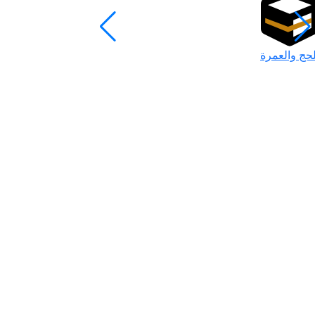
لحج والعمرة
رمضان