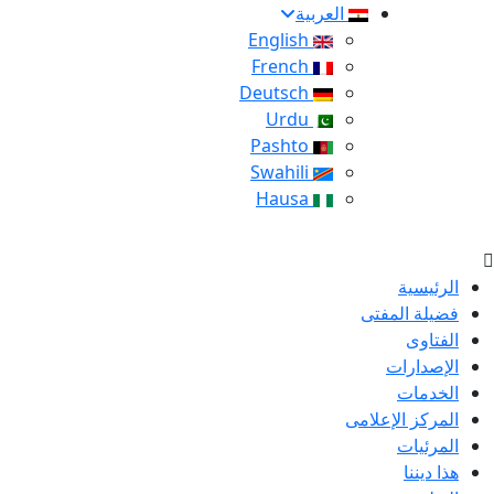
العربية
English
French
Deutsch
Urdu
Pashto
Swahili
Hausa
الرئيسية
فضيلة المفتى
الفتاوى
الإصدارات
الخدمات
المركز الإعلامى
المرئيات
هذا ديننا