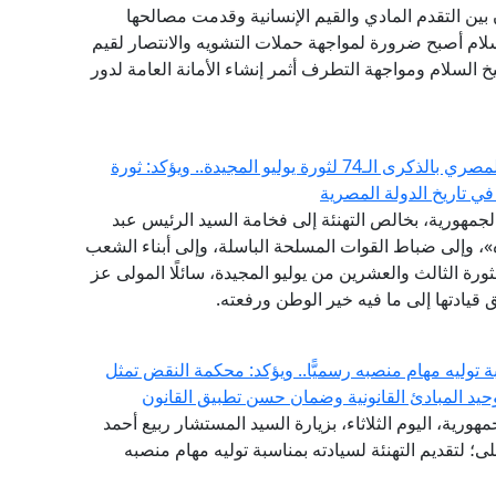
بين التقدم المادي والقيم الإنسانية وقدمت مصالحها
سلام أصبح ضرورة لمواجهة حملات التشويه والانتصار لقيم
 السلام ومواجهة التطرف أثمر إنشاء الأمانة العامة لدور
مفتي الجمهورية يهنئ الرئيس السيسي والشعب المصري بالذكرى الـ74 لثورة يوليو المجيدة.. ويؤكد: ثورة
في تاريخ الدولة المصرية
الجمهورية، بخالص التهنئة إلى فخامة السيد الرئيس عبد
، وإلى ضباط القوات المسلحة الباسلة، وإلى أبناء الشعب
رة الثالث والعشرين من يوليو المجيدة، سائلًا المولى عز
قيادتها إلى ما فيه خير الوطن ورفعته.
توليه مهام منصبه رسميًّا.. ويؤكد: محكمة النقض تمثل
حيد المبادئ القانونية وضمان حسن تطبيق القانون
هورية، اليوم الثلاثاء، بزيارة السيد المستشار ربيع أحمد
 لتقديم التهنئة لسيادته بمناسبة توليه مهام منصبه