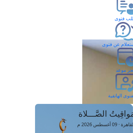
ب فتوى
تعلام عن فتوى
ز موعد
فتوى الهاتفية
َواقِيتُ الصَّـــلاة
اهرة · 09 أغسطس 2026 م