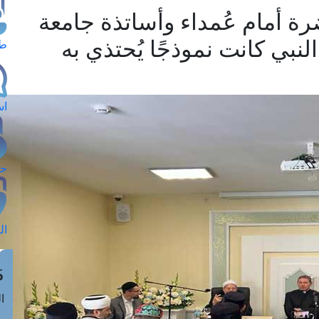
ة أمام عُمداء وأساتذة جامعة
لنبي كانت نموذجًا يُحتذي به
طل
اس
حج
ال
م
الق