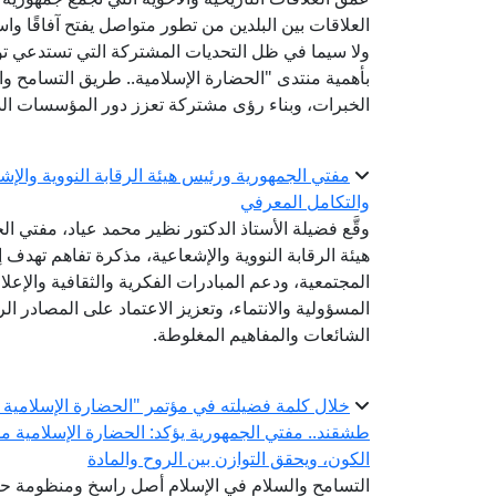
العلاقات بين البلدين من تطور متواصل يفتح آفاقًا واس
ولا سيما في ظل التحديات المشتركة التي تستدعي توح
بأهمية منتدى "الحضارة الإسلامية.. طريق التسامح والس
الخبرات، وبناء رؤى مشتركة تعزز دور المؤسسات الد
مفتي الجمهورية ورئيس هيئة الرقابة النووية والإ
والتكامل المعرفي
وقَّع فضيلة الأستاذ الدكتور نظير محمد عياد، مفتي 
هيئة الرقابة النووية والإشعاعية، مذكرة تفاهم تهدف إ
المجتمعية، ودعم المبادرات الفكرية والثقافية والإعل
المسؤولية والانتماء، وتعزيز الاعتماد على المصادر 
الشائعات والمفاهيم المغلوطة.
خلال كلمة فضيلته في مؤتمر "الحضارة الإسلامية ..
طشقند.. مفتي الجمهورية يؤكد: الحضارة الإسلامية 
الكون، ويحقق التوازن بين الروح والمادة
التسامح والسلام في الإسلام أصل راسخ ومنظومة ح