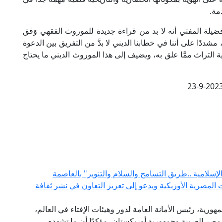
مة.
فضيلة المفتي أنه لا بد من قراءة جديدة للموروث الفقهي وَفق
دًا على أننا في خطابنا الديني لا بدَّ من التفريق بين الدعوة
ية التراث ممَّا علق به، ويضيف إلى هذا الموروث الديني ما يحتاج
23-9-202
لامية ..طريق التسامح والسلام والتنوير" بالعاصمة
المصرية الأوزبكية ويدعو إلى تعزيز التعاون في نشر ثقافة
هورية، رئيس الأمانة العامة لدور وهيئات الإفتاء في العالم،
 مصر العربية وجمهورية أوزبكستان، مؤكدًا أن ما تشهده