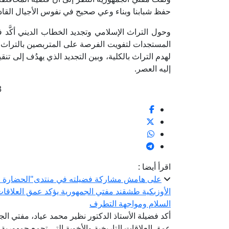
حفظ شبابنا وبناء وعي صحيح في نفوس الأجيال القاد
وحول التراث الإسلامي وتجديد الخطاب الديني أكَّد 
المستجدات لتفويت الفرصة على المتربصين بالتراث، مشد
لهدم التراث بالكلية، وبين التجديد الذي يهدُف إلى تنق
إليه العصر.
3
اقرأ أيضا :
على هامش مشاركة فضيلته في منتدى"الحضارة الإس
الأوزبكية طشقند مفتي الجمهورية يؤكد عمق العلاقات 
السلام ومواجهة التطرف
أكد فضيلة الأستاذ الدكتور نظير محمد عياد، مفتي الجم
عمق العلاقات التاريخية والأخوية التي تجمع جمهورية