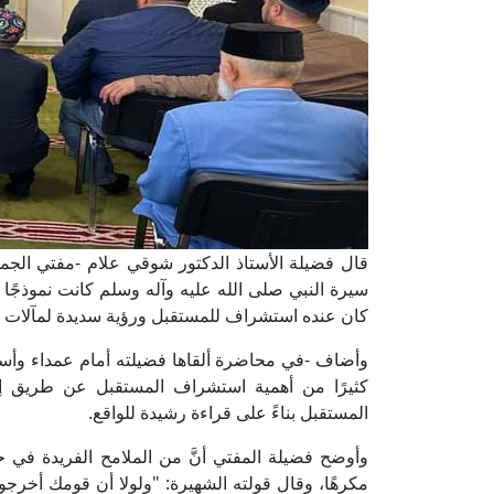
قال فضيلة الأستاذ الدكتور شوقي علام -مفتي الجمهوري
سيرة النبي صلى الله عليه وآله وسلم كانت نموذجًا 
كان عنده استشراف للمستقبل ورؤية سديدة لمآلات الأم
وأضاف -في محاضرة ألقاها فضيلته أمام عمداء وأسات
كثيرًا من أهمية استشراف المستقبل عن طريق 
المستقبل بناءً على قراءة رشيدة للواقع.
وأوضح فضيلة المفتي أنَّ من الملامح الفريدة في حي
مكرهًا، وقال قولته الشهيرة: "ولولا أن قومك أخرجون