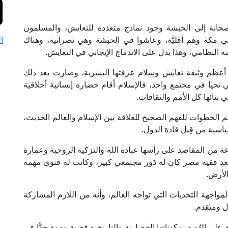
ابة إلى الحبشة وجود نماذج متعددة للتعايش، والمسلمون
ة وهم أقليَّة، وعاشوا في الحبشة وهي نصرانية، وهناك
ا
النظامي، وهذا يدل على الاندماج الإيجابي في التعايش.
عدُّ أعظم وثيقة تعايش وسلام عرفتها البشرية، وصارت بعد ذلك
تي تحيا في مجتمع واحد، فالإسلام أقام حضارة إنسانية أخلاقية
بنائها كل الأمم والثقافات.
 الخطوات للفهم الصحيح للعلاقة بين الإسلام والعالم الحديث،
سية من قِبل قادة الدول.
ة من المقاصد على رأسها عبادة الله والتزكية الروحية وعمارة
 سعد فقيه مصر كان له دَور مجتمعي كبير، وكانت له فتوى مهمة
الأرض.
مواجهة التحديات التي تواجه العالم، وأنه من اللازم المشاركة
ل ومتقدم.
ى الهُوية بمكوناتها الحضارية والتاريخية قضية مهمة جدًّا في