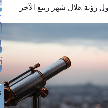
ول رؤية هلال شهر ربيع الآخر
طل
اس
حج
ال
م
الق