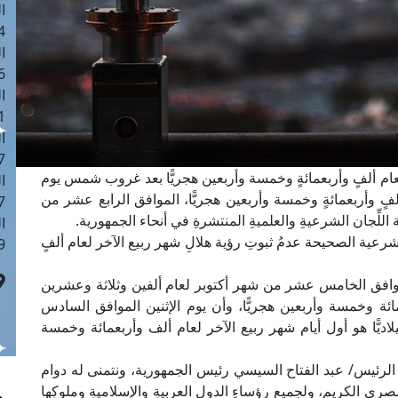
ا
 :42
ا
 :18
ا
 : 1
ا
7
ر لعام ألفٍ وأربعمائةٍ وخمسة وأربعين هجريًّا بعد غروب شمس يوم
ا
ٍ وأربعمائةٍ وخمسة وأربعين هجريًّا، الموافق الرابع عشر من
: 43
اللِّجان الشرعيةِ والعلميةِ المنتشرةِ في أنحاء الجمهورية.
ا
الشرعية الصحيحة عدمُ ثبوتِ رؤية هلالِ شهر ربيع الآخر لعام ألفٍ
 :8
د الموافق الخامس عشر من شهر أكتوبر لعام ألفين وثلاثة وعشرين
مائة وخمسة وأربعين هجريًّا، وأن يوم الإثنين الموافق السادس
يًّا هو أول أيام شهر ربيع الآخر لعام ألف وأربعمائة وخمسة
ة الرئيس/ عبد الفتاح السيسي رئيس الجمهورية، ونتمنى له دوام
ري الكريم، ولجميع رؤساءِ الدولِ العربيةِ والإسلاميةِ وملوكِها