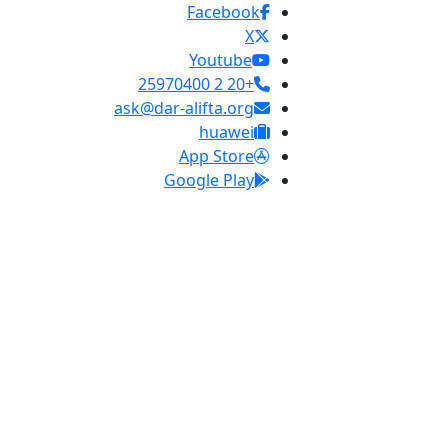
Facebook
X
Youtube
+20 2 25970400
ask@dar-alifta.org
huawei
App Store
Google Play