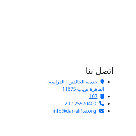
اتصل بنا
حديقة الخالدين - الدراسة -
القاهرة ص.ب 11675
107
202-25970400
info@dar-alifta.org