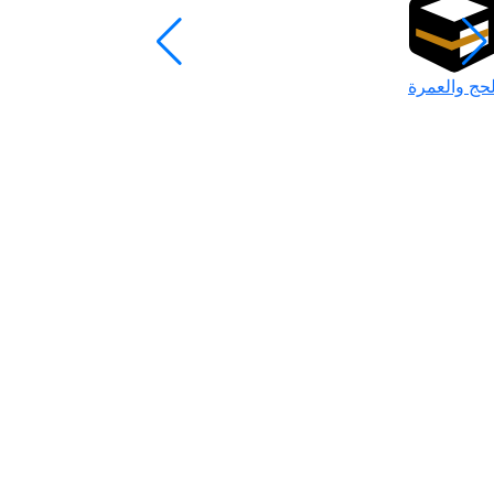
لحج والعمرة
رمضان