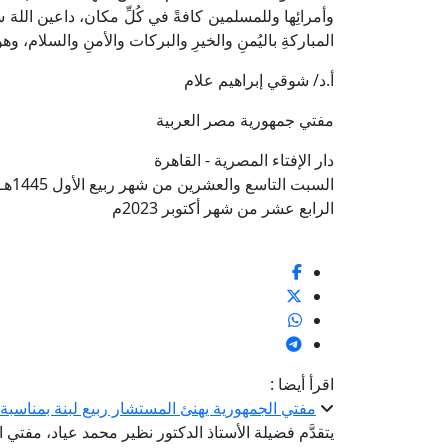
وأمرائِها وللمسلمين كافةً في كُلِّ مكان، داعين اللهَ س
المباركةِ باليُمنِ والخيرِ والبركات والأمنِ والسلام، وه
أ.د/ شوقي إبراهيم علام
مفتي جمهورية مصر العربية
دار الإفتاء المصرية - القاهرة
السبت التاسع والعشرين من شهر ربيع الأول 1445هـ
الرابع عشر من شهر أكتوبر 2023م
اقرأ أيضا :
مفتي الجمهورية يهنئ المستشار ربيع لبنة بمناسب
يتقدَّم فضيلة الأستاذ الدكتور نظير محمد عياد، مفتي ا