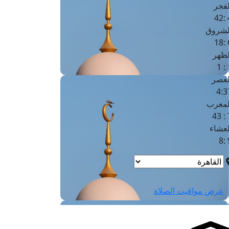
لفجر
4
لشروق
6
لظهر
1
لعصر
4:3
لمغرب
7 
لعشاء
9
عرض مواقيت الصلاة