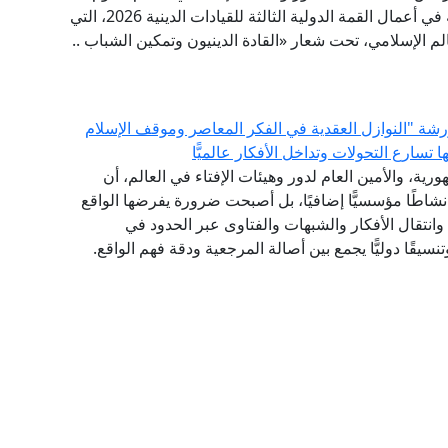
الخميس إلى العاصمة الماليزية كوالالمبور؛ للمشاركة في أعمال القمة الدولية الثالثة للقيادات الدينية 2026، التي
عالم الإسلامي، تحت شعار «القادة الدينيون وتمكين الشباب ..
 ورشة "النوازل العقدية في الفكر المعاصر وموقف الإسلام
سارع التحولات وتداخل الأفكار عالميًّا
رية، والأمين العام لدور وهيئات الإفتاء في العالم، أن
 نشاطًا مؤسسيًّا إضافيًا، بل أصبحت ضرورة يفرضها الواقع
انتقال الأفكار والشبهات والفتاوى عبر الحدود في
نسيقًا دوليًّا يجمع بين أصالة المرجعية ودقة فهم الواقع.