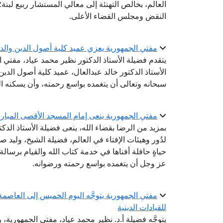
العالم، بخالص التهنئة إلى معالي المستشار ربيع لبن
النقض ومجلس القضاء الأعلى.
مفتي الجمهورية يعزي عميد كلية أصول الدين والدع
يتقدم فضيلة الأستاذ الدكتور نظير محمد عياد، مفتي 
الأستاذ الدكتور خالد عبدالعال، عميد كلية أصول الدين 
سبحانه وتعالى أن يتغمده بواسع رحمته، وأن يسكنه ا
مفتي الجمهورية ينعى إمام المسجد الأقصى المبار
بمزيد من الرضا بقضاء الله، ينعى فضيلة الأستاذ الدك
لدُور وهيئات الإفتاء في العالم، فضيلة الشيخ، وليد ص
حياةٍ حافلة أفناها في خدمة كتاب الله والقيام برسالة
عز وجل أن يتغمده بواسع رحمته ورضوانه.
مفتي الجمهورية يتوجَّه اليوم الخميس إلى العاصمة ا
للقيادات الدينية
يتوجَّه فضيلة أ.د. نظير محمد عياد، مفتي الجمهورية، ر