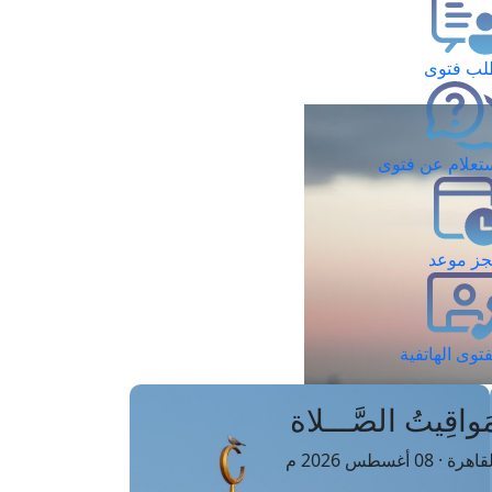
ب فتوى
تعلام عن فتوى
ز موعد
فتوى الهاتفية
َواقِيتُ الصَّـــلاة
اهرة · 08 أغسطس 2026 م