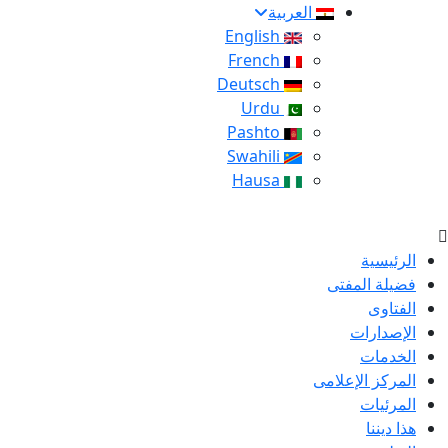
العربية
English
French
Deutsch
Urdu
Pashto
Swahili
Hausa
الرئيسية
فضيلة المفتى
الفتاوى
الإصدارات
الخدمات
المركز الإعلامى
المرئيات
هذا ديننا