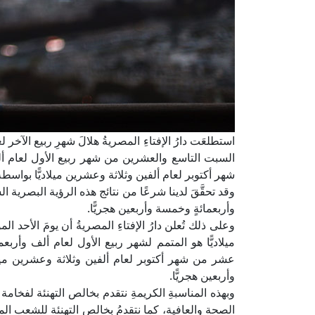
استطلعَت دارُ الإفتاءِ المصريةُ هلالَ شهرِ ربيع الآخ
السبت التاسع والعشرين من شهر ربيع الأول لعام ألف
شهر أكتوبر لعام ألفين وثلاثة وعشرين ميلاديًّا بواسطة 
وقد تحقَّقَ لدينا شرعًا من نتائج هذه الرؤية البصرية 
وأربعمائةٍ وخمسة وأربعين هجريًّا.
وعلى ذلك تُعلن دارُ الإفتاءِ المصريةُ أن يومَ الأح
ميلاديًّا هو المتمم لشهر ربيع الأول لعام ألف وأربع
عشر من شهر أكتوبر لعام ألفين وثلاثة وعشرين ميلاد
وأربعين هجريًّا.
وبهذه المناسبةِ الكريمةِ نتقدم بخالص التهنئة لفخام
الصحة والعافية، كما نتقدمُ بخالص التهنئة للشعب المص