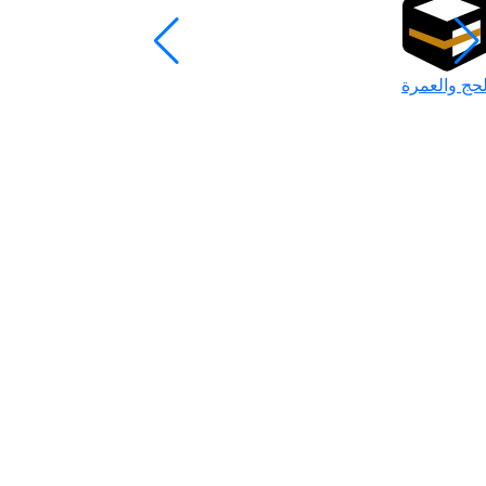
لحج والعمرة
رمضان