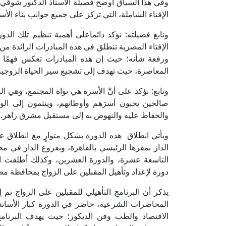
وفي هذا السياق أوضح فضيلة الأستاذ الدكتور شوقي ع
الإفتاء الشاملة، التي تركز على جميع جوانب بناء الأ
وتابع فضيلته: نؤكد دائماعلى أهمية تنظيم تلك الدورا
الإفتاء المصرية تنطلق في هذه المبادرات الرائدة م
ورفعة شأنه؛ حيث إن هذه المبادرات تعكس فهمًا عم
المعاصرة، حيث تهدف إلى تشجيع سير الحياة الزوجية 
وتابع: نؤكد على أنَّ الأسرة هي نواة المجتمع، وهي ا
صالحين يحبون أسرَهم وأوطانهم، وينتمون إلى الو
والحفاظ عليه والنهوض به إلى مستقبل مشرق زاهر.
ويأتي انطلاق هذه الدورة بشكل متوازٍ مع انطلاق عد
الدار بمقرها الرئيسي بالقاهرة، وبفروع الدار في 
التاسعة عشرة، والدورة العشرين، وكذلك أطلقت الدو
دورة لإعداد وتأهيل المقبلين على الزواج بمحافظة م
يذكر أن البرنامج التأهيلي للمقبلين على الزواج تم 
المحاضرات الشرعية، حاضر في الدورة كبار الأسات
الاقتصاد والطب وفن الديكور؛ حيث يهدف البرنامج