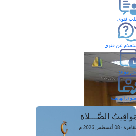
ب فتوى
تعلام عن فتوى
ز موعد
فتوى الهاتفية
َواقِيتُ الصَّـــلاة
اهرة · 08 أغسطس 2026 م