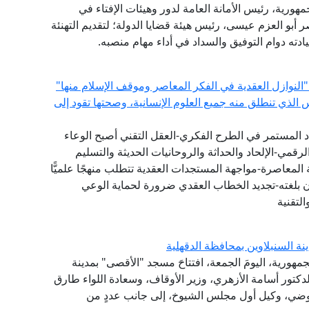
مهورية، رئيس الأمانة العامة لدور وهيئات الإفتاء في
اصر أبو العزم عيسى، رئيس هيئة قضايا الدولة؛ لتقديم التهنئة
سيادته دوام التوفيق والسداد في أداء مهام منصبه.
"النوازل العقدية في الفكر المعاصر وموقف الإسلام منها"
س الذي تنطلق منه جميع العلوم الإنسانية، وصحتها تقود إلى
دد المستمر في الطرح الفكري-العقل التقني أصبح الوعاء
لرقمي-الإلحاد والحداثة والروحانيات الحديثة والتسليم
المعاصرة-مواجهة المستجدات العقدية تتطلب منهجًا علميًّا
ان بلغته-تجديد الخطاب العقدي ضرورة لحماية الوعي
لتقنية
ة السنبلاوين بمحافظة الدقهلية
جمهورية، اليومَ الجمعة، افتتاحَ مسجد "الأقصى" بمدينة
لدكتور أسامة الأزهري، وزير الأوقاف، وسعادة اللواء طارق
لعوضي، وكيل أول مجلس الشيوخ، إلى جانب عددٍ من