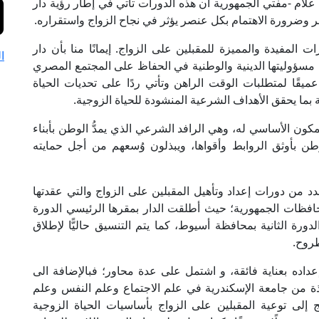
لام -مفتي الجمهورية أن هذه الدورات تأتي في إطار رؤية دار
سر وضرورة الاهتمام بكل عنصر يؤثر في نجاح الزواج واستقراره.
ت المفيدة والمميزة للمقبلين على الزواج. إيمانًا منا بأن دار
ا
ن مسؤوليتها الدينية والوطنية في الحفاظ على المجتمع المصري
يقًا لمتطلبات الوقت الراهن وتأتي ردًا على تحديات الحياة
بما يحقق الأهداف الشرعية المنشودة للحياة الزوجية.
لمكون الأساسي له، وهي الرافد الشرعي الذي يمدُّ الوطن بأبناء
طن بأوثق الروابط وأقواها، ويبذلون وُسعهم من أجل حمايته
د من دورات إعداد وتأهيل المقبلين على الزواج والتي عقدتها
محافظات الجمهورية؛ حيث أطلقت الدار بمقرها الرئيسي الدورة
رة الثانية بمحافظة أسيوط، كما يتم التنسيق حاليًّا لإطلاق
طروح.
إعداده بعناية فائقة، و اشتمل على عدة محاور؛ فبالإضافة الى
ذة من جامعة الإسكندرية في علم الاجتماع وعلم النفس وعلم
 إلى توعية المقبلين على الزواج بأساسيات الحياة الزوجية