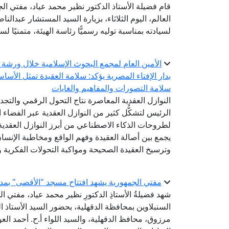
قام فضيلة الأستاذ الدكتور نظير محمد عياد، مفتي الج
العالم، اليوم الثلاثاء، بزيارة السيد المستشار عبدالن
لسيادته بمناسبة توليه رسميًّا رئاسة الهيئة، متمنيًا ل
الأمين العام لمجمع البحوث الإسلامية خلال ورشة 
بدار الإفتاء المصرية يؤكد: سلامة العقيدة تمثل الأسا
سلامة التصورات والمفاهيم والغايات
النوازل العقدية المعاصرة نتاج التحول الرقمي والتج
الرئيس لتشكُّل كثير من النوازل العقدية عبر الفضاء ا
لطروحات الذكاء الاصطناعي من أبرز النوازل العقدية 
يجمع بين أصالة العقيدة وفهم الواقع ومخاطبة الإنس
وترسيخ العقيدة الصحيحة ومواكبة التحولات الفكرية وا
مفتي الجمهورية يشهد افتتاح مسجد "الأقصى" بمدين
شهد فضيلةُ الأستاذِ الدكتورِ نظير محمد عياد، مفتي ال
السنبلاوين بمحافظة الدقهلية، بحضور السيد الأستاذ ا
مرزوق، محافظ الدقهلية، والسيد اللواء أ.ح. أحمد ا