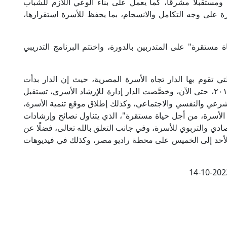
ومستقبلًا مشرقًا، كما يعمل على بناء الوعي اللازم للشباب
رة على وجه التكامل والانسجام، بما يحفظ للأسرة استقرارها،
 مستقرة" على المتدربين بالدورة، واختتم البرنامج التدريبي
لتي تقوم بها الدار تجاه الأسرة المصرية، حيث إن الدار بدأت
الدورات التدريبية لتأهيل المقبلين على الزواج منذ ٢٠١٤، حتى الآن، وخصَّصت الدار إدارة للإرشاد الأسري، تستقبل
لشرعي والنفسي والاجتماعي، وكذلك إطلاق موقع تنمية الأسرة،
ل الأسرة، من أجل حياة مستقرة"، الذي يتناول نصائح وإرشادات
ادي والتربوي للأسرة، وفي جانب التعلق بالله تعالى، فضلًا عن
 الأحد إلى الخميس على محطة راديو مصر، وكذلك في فيديوهات
14-10-202