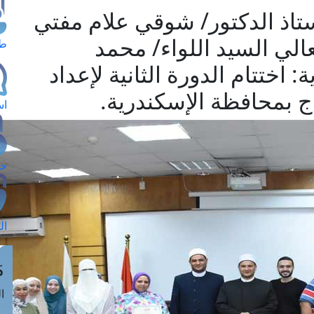
تاذ الدكتور/ شوقي علام مفتي
الي السيد اللواء/ محمد
طل
اختتام الدورة الثانية لإعداد
ج بمحافظة الإسكندرية.
اس
حج
ال
م
الق