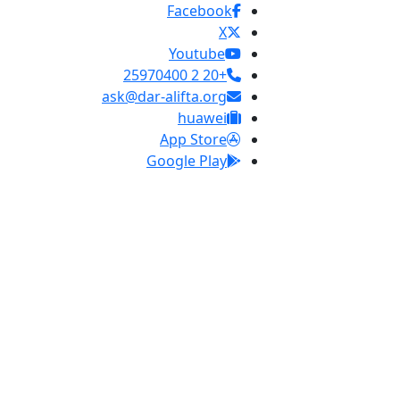
Facebook
X
Youtube
+20 2 25970400
ask@dar-alifta.org
huawei
App Store
Google Play