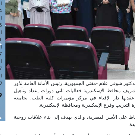
ا
 :42
ا
 :18
ا
 : 1
ا
7
ا
: 43
ا
 :8
كتور شوقي علام -مفتي الجمهورية، رئيس الأمانة العامة لدُور
الشريف محافظ الإسكندرية فعاليات ثاني دورات إعداد وتأهيل
عقدتها دار الإفتاء في مركز مؤتمرات كليه الطب، بجامعة
ارة التدريب وفرع الإسكندرية ومحافظة الإسكندرية.
فاظ على الأسر المصرية، والذي يهدف إلى بناء علاقات زوجية
دة.