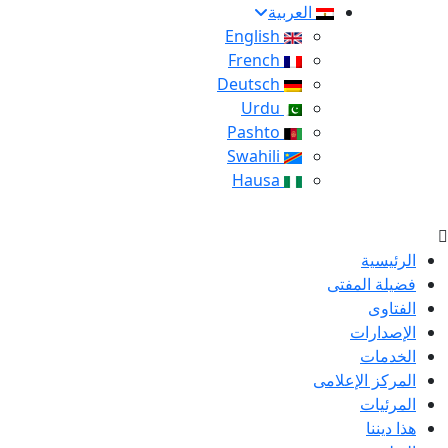
العربية
English
French
Deutsch
Urdu
Pashto
Swahili
Hausa
الرئيسية
فضيلة المفتى
الفتاوى
الإصدارات
الخدمات
المركز الإعلامى
المرئيات
هذا ديننا