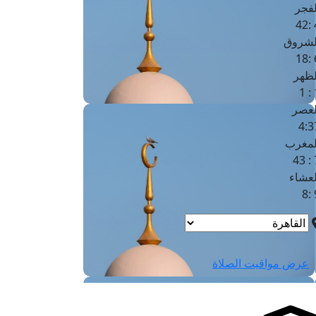
لفجر
4
لشروق
6
لظهر
1
لعصر
4:3
لمغرب
7 
لعشاء
9
عرض مواقيت الصلاة