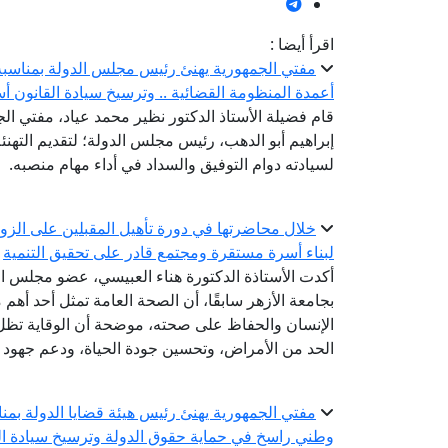
اقرأ أيضا :
مفتي الجمهورية يهنئ رئيس مجلس الدولة بمناسبة ت
أعمدة المنظومة القضائية .. وترسيخ سيادة القانون أس
قام فضيلة الأستاذ الدكتور نظير محمد عياد، مفتي الجم
إبراهيم أبو الدهب، رئيس مجلس الدولة؛ لتقديم التهنئة 
لسيادته دوام التوفيق والسداد في أداء مهام منصبه.
خلال محاضرتها في دورة تأهيل المقبلين على الزواج
لبناء أسرة مستقرة ومجتمع قادر على تحقيق التنمية
أكدت الأستاذة الدكتورة هناء العبيسي، عضو مجلس الن
بجامعة الأزهر سابقًا، أن الصحة العامة تمثل أحد أهم 
الإنسان والحفاظ على صحته، موضحة أن الوقاية تظل
الحد من الأمراض، وتحسين جودة الحياة، ودعم جهود ال
مفتي الجمهورية يهنئ رئيس هيئة قضايا الدولة بمناسب
وطني راسخ في حماية حقوق الدولة وترسيخ سيادة ال