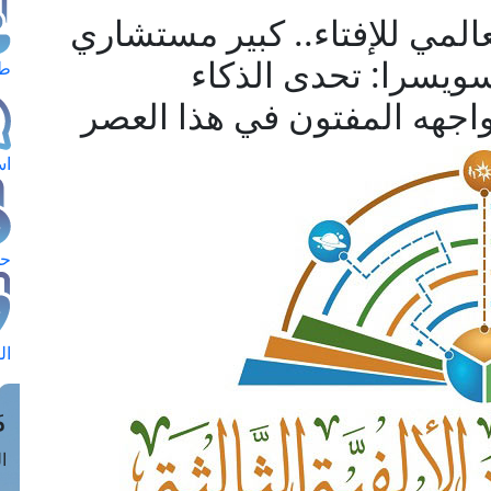
المي للإفتاء.. كبير مستشاري
بسويسرا: تحدى الذكاء
طل
اجهه المفتون في هذا العصر
اس
حج
ال
م
الق