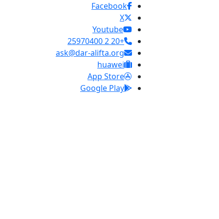
Facebook
X
Youtube
+20 2 25970400
ask@dar-alifta.org
huawei
App Store
Google Play