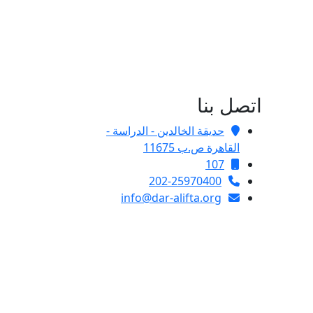
اتصل بنا
حديقة الخالدين - الدراسة -
القاهرة ص.ب 11675
107
202-25970400
info@dar-alifta.org