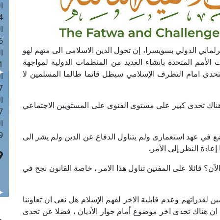
ا
 :42
ا
 :18
رلماني الدولي بسويسرا، إن تحول الدين الاسلامى الى متهم لهو
ا
ى يواجهه المسلمون الأن، ومنذ 2001 قامت الأمم المتحدة بانشاء العديد من المنظمات الدولية لمواجهة
 : 1
تحدى امام التطرف الإسلامي سيظل قائما طالما المسلمين لا
ا
7
ا
 هناك تحدى كبير على مستوى الفتوى على المستويين الاجتماعي
: 43
ا
 :8
ضع في عهد استعمارى ولم يتناول الدفاع عن الدين ولم يشر الى
عادة النظر إلى الأمر.
لآن؟ قائلا على المفتين تناول هذا الامر ، خاصة القانون نجح في
لقدراتهم وعدم قابلية الاخر لفهم الإسلام هل نعى ان تعاوننا
ا ان هناك تحدى اخر موضوع أمام حوار الأديان ، فضلا عن تحدى