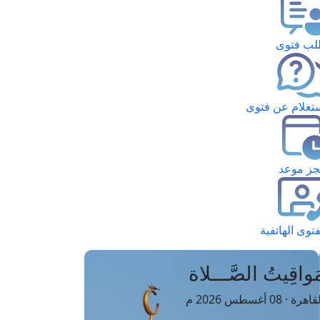
ب فتوى
تعلام عن فتوى
ز موعد
فتوى الهاتفية
َواقِيتُ الصَّـــلاة
اهرة · 08 أغسطس 2026 م