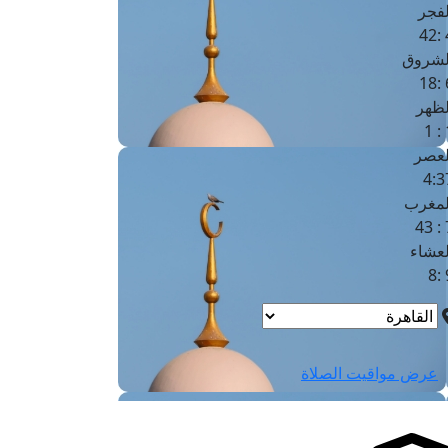
لفجر
4
لشروق
6
لظهر
1
لعصر
4:3
لمغرب
7 
لعشاء
9
عرض مواقيت الصلاة