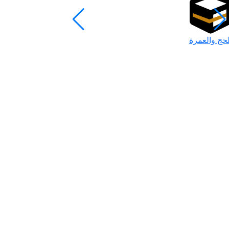
لحج والعمرة
رمضان