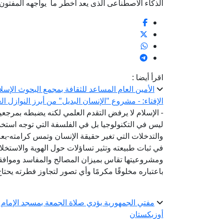
الذكاء الاصطناعى الذى يعد اخطر ما يواجهه المفتون
اقرأ أيضا :
الأمين العام المساعد للثقافة بمجمع البحوث الإسل
الإفتاء: - مشروع "الإنسان البديل" من أبرز النوازل ا
- الإسلام لا يرفض التقدم العلمي لكنه يضبطه بمرج
ليس في التكنولوجيا بل في الفلسفة التي توجه استخدام
والتدخلات التي تغير حقيقة الإنسان وتمس كرامته-ب
في ثبات طبيعته وتثير تساؤلات حول الهوية والاستخل
ومشروعيتها تقاس بميزان المصالح والمفاسد وموافقته
باعتباره مخلوقًا مكرمًا وأي تصور لتجاوز فطرته يحتا
مفتي الجمهورية يؤدي صلاة الجمعة بمسجد الإمام ا
أوزبكستان