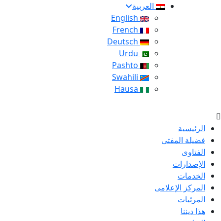
العربية
English
French
Deutsch
Urdu
Pashto
Swahili
Hausa
الرئيسية
فضيلة المفتى
الفتاوى
الإصدارات
الخدمات
المركز الإعلامى
المرئيات
هذا ديننا