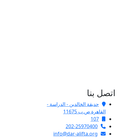
اتصل بنا
حديقة الخالدين - الدراسة -
القاهرة ص.ب 11675
107
202-25970400
info@dar-alifta.org