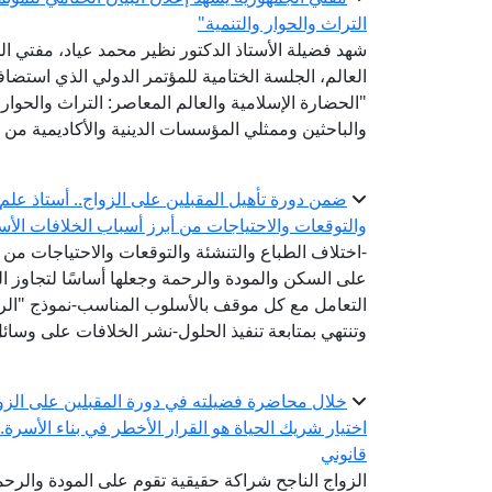
التراث والحوار والتنمية"
شهد فضيلة الأستاذ الدكتور نظير محمد عياد، مفتي الج
العالم، الجلسة الختامية للمؤتمر الدولي الذي استض
"الحضارة الإسلامية والعالم المعاصر: التراث والحوار 
والباحثين وممثلي المؤسسات الدينية والأكاديمية من 
ضمن دورة تأهيل المقبلين على الزواج.. أستاذ علم ا
والتوقعات والاحتياجات من أبرز أسباب الخلافات الأس
-اختلاف الطباع والتنشئة والتوقعات والاحتياجات من أ
على السكن والمودة والرحمة وجعلها أساسًا لتجاوز ا
التعامل مع كل موقف بالأسلوب المناسب-نموذج "الرشد
وتنتهي بمتابعة تنفيذ الحلول-نشر الخلافات على وسا
خلال محاضرة فضيلته في دورة المقبلين على الزو
اختيار شريك الحياة هو القرار الأخطر في بناء الأسرة
قانوني
الزواج الناجح شراكة حقيقية تقوم على المودة والرح