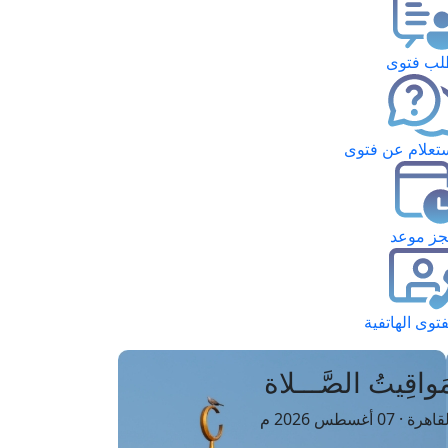
ب فتوى
تعلام عن فتوى
ز موعد
فتوى الهاتفية
َواقِيتُ الصَّـــلاة
اهرة · 07 أغسطس 2026 م