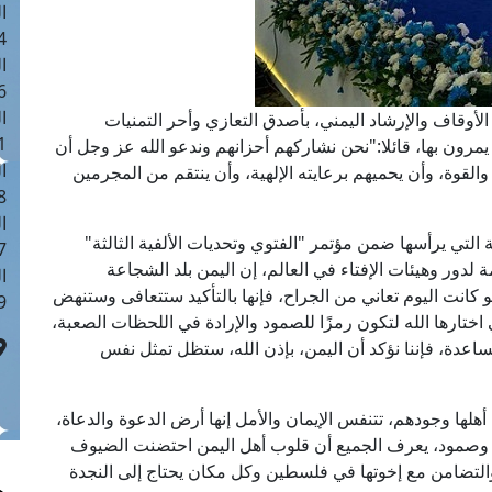
ا
 :41
ا
 :17
ا
لأوقاف والإرشاد اليمني، بأصدق التعازي وأحر التمنيات
 : 1
رون بها، قائلا:"نحن نشاركهم أحزانهم وندعو الله عز وجل أن
ا
والقوة، وأن يحميهم برعايته الإلهية، وأن ينتقم من المجرمين
8
ا
التي يرأسها ضمن مؤتمر "الفتوي وتحديات الألفية الثالثة"
: 44
ة لدور وهيئات الإفتاء في العالم، إن اليمن بلد الشجاعة
ا
لو كانت اليوم تعاني من الجراح، فإنها بالتأكيد ستتعافى وستنهض
 :9
ختارها الله لتكون رمزًا للصمود والإرادة في اللحظات الصعبة،
ساعدة، فإننا نؤكد أن اليمن، بإذن الله، ستظل تمثل نفس
أهلها وجودهم، تتنفس الإيمان والأمل إنها أرض الدعوة والدعاة،
قوة وصمود، يعرف الجميع أن قلوب أهل اليمن احتضنت الضيوف
لتضامن مع إخوتها في فلسطين وكل مكان يحتاج إلى النجدة