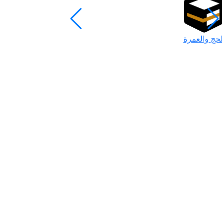
لحج والعمرة
رمضان