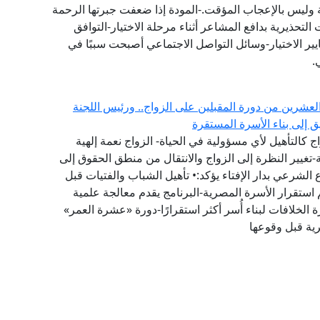
 وليس بالإعجاب المؤقت.-المودة إذا ضعفت جبرتها الرحمة
 التحذيرية بدافع المشاعر أثناء مرحلة الاختيار-التوافق
يير الاختيار-وسائل التواصل الاجتماعي أصبحت سببًا في
.
العشرين من دورة المقبلين على الزواج.. ورئيس اللجنة
يق إلى بناء الأسرة المستقرة
 كالتأهيل لأي مسؤولية في الحياة- الزواج نعمة إلهية
تغيير النظرة إلى الزواج والانتقال من منطق الحقوق إلى
لشرعي بدار الإفتاء يؤكد:• تأهيل الشباب والفتيات قبل
 استقرار الأسرة المصرية-البرنامج يقدم معالجة علمية
 الخلافات لبناء أُسر أكثر استقرارًا-دورة «عشرة العمر»
رية قبل وقوعها