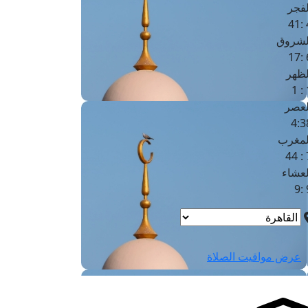
لفجر
4
لشروق
6
لظهر
1
لعصر
4:3
لمغرب
7 
لعشاء
9
عرض مواقيت الصلاة