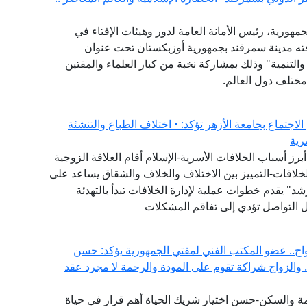
مهورية، رئيس الأمانة العامة لدور وهيئات الإفتاء في
افته مدينة سمرقند بجمهورية أوزبكستان تحت عنوان
والتنمية" وذلك بمشاركة نخبة من كبار العلماء والمفتين
مختلف دول العالم.
لاجتماع بجامعة الأزهر تؤكد: • اختلاف الطباع والتنشئة
رية
برز أسباب الخلافات الأسرية-الإسلام أقام العلاقة الزوجية
لخلافات-التمييز بين الاختلاف والخلاف والشقاق يساعد على
" يقدم خطوات عملية لإدارة الخلافات تبدأ بالتهدئة
ئل التواصل تؤدي إلى تفاقم المشكلات
اج.. عضو المكتب الفني لمفتي الجمهورية يؤكد: حسن
.. والزواج شراكة تقوم على المودة والرحمة لا مجرد عقد
مة والسكن-حسن اختيار شريك الحياة أهم قرار في حياة