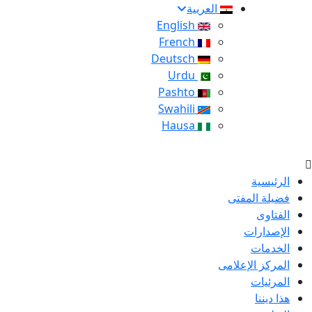
العربية
English
French
Deutsch
Urdu
Pashto
Swahili
Hausa
الرئيسية
فضيلة المفتى
الفتاوى
الإصدارات
الخدمات
المركز الإعلامى
المرئيات
هذا ديننا