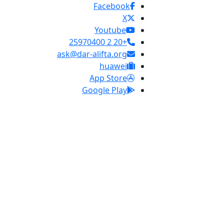
Facebook
X
Youtube
+20 2 25970400
ask@dar-alifta.org
huawei
App Store
Google Play