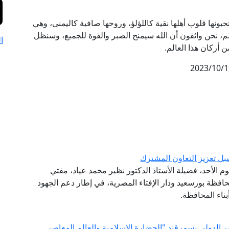
حبونها قلوب أهلها نقية كاللؤلؤ، وروحها صافية كاليمنى، وهي
م، نحن واثقون أن الله سيمنح الصبر والقوة للجميع، وسنظل
ا
 أركان هذا العالم.
2023/10/1
ل تعزيز التعاون المشترك
وم الأحد، فضيلة الأستاذ الدكتور نظير محمد عياد، مفتي
افظة بورسعيد ودار الإفتاء المصرية، في إطار دعم الجهود
ناء المحافظة.
ر الدولي بسمرقند "الحضارة الإسلامية والعالم المعاصر ..