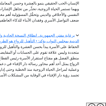
الإنسان-الحب الحقيقي ينمو بالعِشرة وحسن المعاملة
وبهما تستمر الحياة الزوجية.-نحذِّر من تجاهل الإشارات
النفسي والأخلاقي والديني وتحمُّل المسؤولية أهم معا
ضعف التواصل الأسري وفقدان الأبناء للذكاء العاطفي
برعاية مفتي الجمهورية.. انطلاق النسخة الحادية و
الدينية بمجلس النواب يؤكد: • التأهيل للزواج هو الطر
الحفاظ على الأسرة يبدأ بحسن العشرة والتأهيل للزواج
متجددة وليس علاقة تقوم على الحسابات أو المقايضة-
منطق الفضل هو مفتاح استقرار الأسرة-رئيس القطاع ا
الزواج يمثل أحد أهم محاور رسالة دار الإفتاء في دعم
وعملية لمراحل الحياة الزوجية منذ الخطبة وحتى إدارة
تجسد رؤية دار الإفتاء في الوقاية من المشكلات الأس