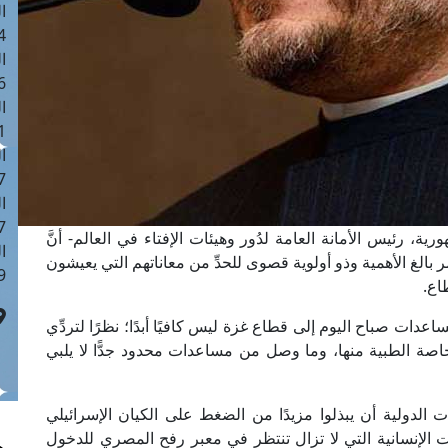
ا
 :43
ا
 :18
ا
 : 0
ا
7
ا
: 42
ية، رئيس الأمانة العامة لدُور وهيئات الإفتاء في العالم- أنَّ
ا
الغ الأهمية وذو أولوية قصوى للحدِّ من معاناتهم التي يعيشون
 :7
طاع.
2 شاحنة فقط من المساعدات صباح اليوم إلى قطاع غزة ليس كافيًا أبدًا؛ نظرًا لتردِّي
صة الطبية منها، وما وصل من مساعدات محدود جدًّا لا يلبي
ت الدولية أن يبذلوا مزيدًا من الضغط على الكيان الإسرائيلي
الإنسانية التي لا تزال تنتظر في معبر رفح المصري للدخول