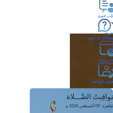
ب فتوى
تعلام عن فتوى
ز موعد
فتوى الهاتفية
َواقِيتُ الصَّـــلاة
اهرة · 09 أغسطس 2026 م