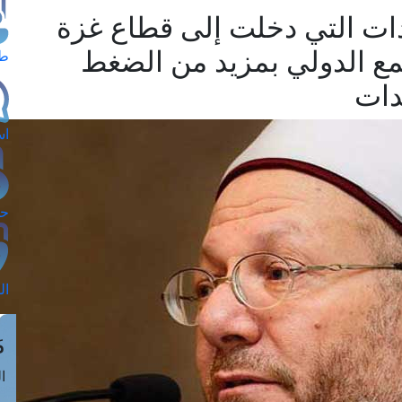
ات التي دخلت إلى قطاع غزة
تمع الدولي بمزيد من الضغط
طل
دات
اس
حج
ال
م
الق