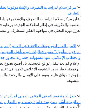
مركز سلام لدراسات التطرف والإسلاموفوبيا يطلق
التطرف
أعلن مركز سلام لدراسات التطرف والإسلاموفوبيا، ال
العلمية والفكرية، في إطار انطلاقته الجديدة برعاية ف
يعزز دوره البحثي في مواجهة الفكر المتطرف والتصدي
الأمين العام لدور وهيئات الإفتاء في العالم يُلقي
الواقع والمأمول" ضمن فعاليات دورة تأهيل المقبلين
والخطاب الإعلامي عنها مسؤولية حضارية تتجاوز حدود
الإعلام لم يعد ينقل الواقع فحسب، بل أصبح يصوغ 
الرقمية-أخطر صور التشويه الإعلامي تكمن في تغيير 
الزوجية ميثاق غليظ يقوم على الإيمان والرحمة والستر
المشوهة
خلال كلمة فضيلته في المؤتمر الدولي لمركز تراث ا
الماتريدي أسَّس مدرسة علمية جمعت بين العقل والو
أكَّد فضيلة الأستاذ الدكتور نظير محمد عياد، مفتي الج