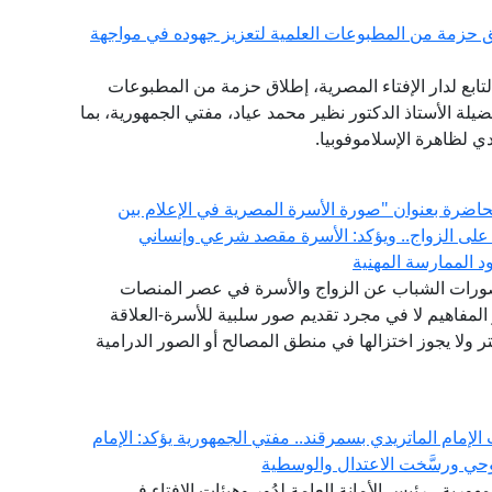
 حزمة من المطبوعات العلمية لتعزيز جهوده في مواجهة
تابع لدار الإفتاء المصرية، إطلاق حزمة من المطبوعات
ضيلة الأستاذ الدكتور نظير محمد عياد، مفتي الجمهورية، بما
 لظاهرة الإسلاموفوبيا.
 محاضرة بعنوان "صورة الأسرة المصرية في الإعلام بين
 على الزواج.. ويؤكد: الأسرة مقصد شرعي وإنساني
 الممارسة المهنية
تصورات الشباب عن الزواج والأسرة في عصر المنصات
المفاهيم لا في مجرد تقديم صور سلبية للأسرة-العلاقة
 ولا يجوز اختزالها في منطق المصالح أو الصور الدرامية
لإمام الماتريدي بسمرقند.. مفتي الجمهورية يؤكد: الإمام
حي ورسَّخت الاعتدال والوسطية
مهورية ، رئيس الأمانة العامة لدُور وهيئات الإفتاء في