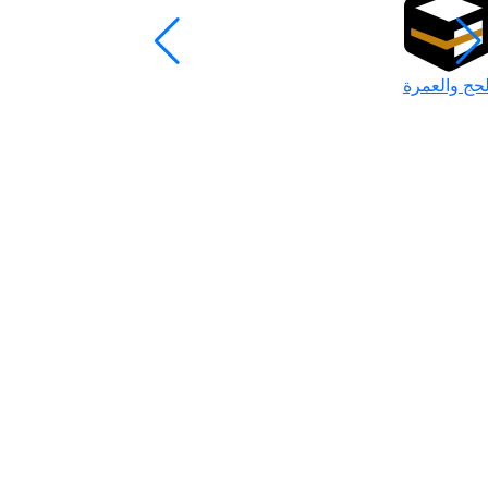
لحج والعمرة
رمضان