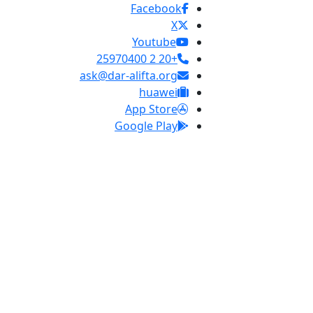
Facebook
X
Youtube
+20 2 25970400
ask@dar-alifta.org
huawei
App Store
Google Play