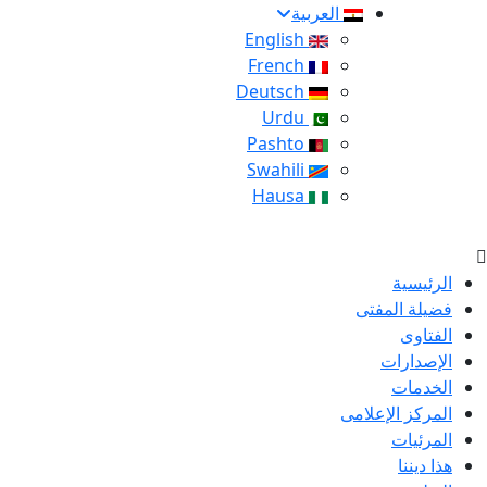
العربية
English
French
Deutsch
Urdu
Pashto
Swahili
Hausa
الرئيسية
فضيلة المفتى
الفتاوى
الإصدارات
الخدمات
المركز الإعلامى
المرئيات
هذا ديننا