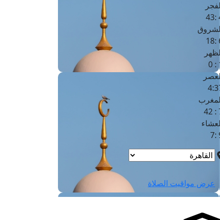
لفجر
4
لشروق
6
لظهر
1
لعصر
4:3
لمغرب
7 
لعشاء
9
عرض مواقيت الصلاة