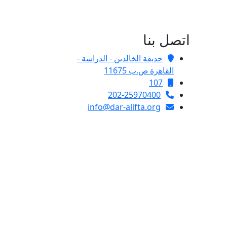
اتصل بنا
حديقة الخالدين - الدراسة -
القاهرة ص.ب 11675
107
202-25970400
info@dar-alifta.org