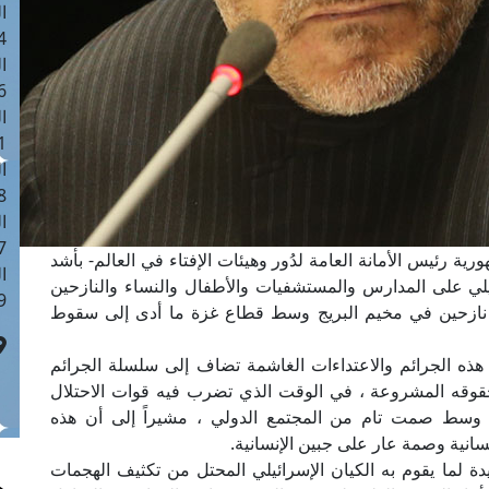
ا
 :41
ا
 :17
ا
 : 1
ا
8
ا
: 44
ية رئيس الأمانة العامة لدُور وهيئات الإفتاء في العالم- بأشد
ا
ئيلي على المدارس والمستشفيات والأطفال والنساء والنازحين
 :9
ي نازحين في مخيم البريج وسط قطاع غزة ما أدى إلى سقوط
ن هذه الجرائم والاعتداءات الغاشمة تضاف إلى سلسلة الجرائم
حقوقه المشروعة ، في الوقت الذي تضرب فيه قوات الاحتلال
ائط، وسط صمت تام من المجتمع الدولي ، مشيراً إلى أن هذه
سانية وصمة عار على جبين الإنسانية.
ة لما يقوم به الكيان الإسرائيلي المحتل من تكثيف الهجمات