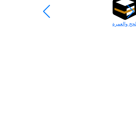
لحج والعمرة
رمضان