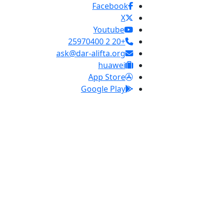
Facebook
X
Youtube
+20 2 25970400
ask@dar-alifta.org
huawei
App Store
Google Play