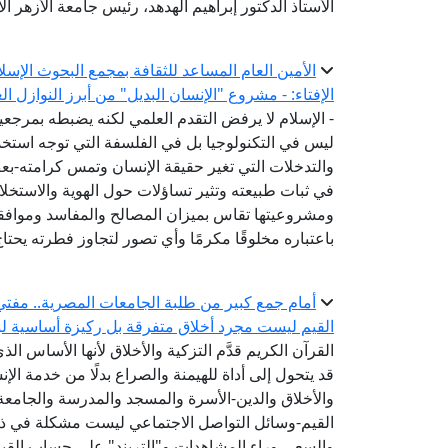
الأستاذ الدكتور إبراهيم الهدهد، رئيس جامعة الأزهر ال
الأمين العام المساعد للثقافة بمجمع البحوث الإسل
الإفتاء: - مشروع "الإنسان البديل" من أبرز النوازل ا
- الإسلام لا يرفض التقدم العلمي لكنه يضبطه بمرج
ليس في التكنولوجيا بل في الفلسفة التي توجه استخدام
والتدخلات التي تغير حقيقة الإنسان وتمس كرامته-ب
في ثبات طبيعته وتثير تساؤلات حول الهوية والاستخل
ومشروعيتها تقاس بميزان المصالح والمفاسد وموافقته
باعتباره مخلوقًا مكرمًا وأي تصور لتجاوز فطرته يحتا
أمام جمع كبير من طلبة الجامعات المصرية.. مفتي 
القيم ليست مجرد أخلاق متفرقة بل ركيزة أساسية لبن
القرآن الكريم قدَّم التزكية والأخلاق لأنها الأساس الذ
قد يتحول إلى أداة للهيمنة والصراع بدلًا من خدمة الإنس
والأخلاق والدين-الأسرة والمسجد والمدرسة والجام
القيم-وسائل التواصل الاجتماعي ليست مشكلة في ذاتها
والسعي وراء المشاهدات و"التريند" على حساب القيم