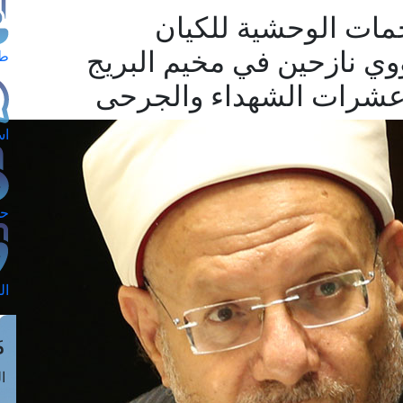
جمات الوحشية للكيان
وي نازحين في مخيم البريج
طل
شرات الشهداء والجرحى
اس
حج
ال
م
الق