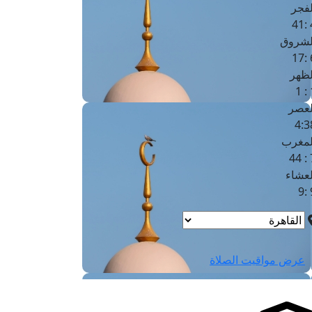
لفجر
4
لشروق
6
لظهر
1
لعصر
4:3
لمغرب
7 
لعشاء
9
عرض مواقيت الصلاة