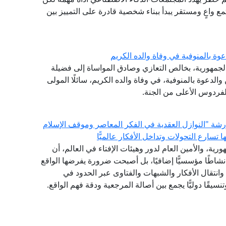
ع واعٍ ومستقر يبدأ ببناء شخصية قادرة على التمييز بين
وة بالمنوفية في وفاة والده الكريم
الجمهورية، بخالص التعازي وصادق المواساة إلى فضيلة
والدعوة بالمنوفية، في وفاة والده الكريم، سائلًا المولى
لفردوس الأعلى من الجنة.
 ورشة "النوازل العقدية في الفكر المعاصر وموقف الإسلام
سارع التحولات وتداخل الأفكار عالميًّا
رية، والأمين العام لدور وهيئات الإفتاء في العالم، أن
 نشاطًا مؤسسيًّا إضافيًا، بل أصبحت ضرورة يفرضها الواقع
انتقال الأفكار والشبهات والفتاوى عبر الحدود في
نسيقًا دوليًّا يجمع بين أصالة المرجعية ودقة فهم الواقع.