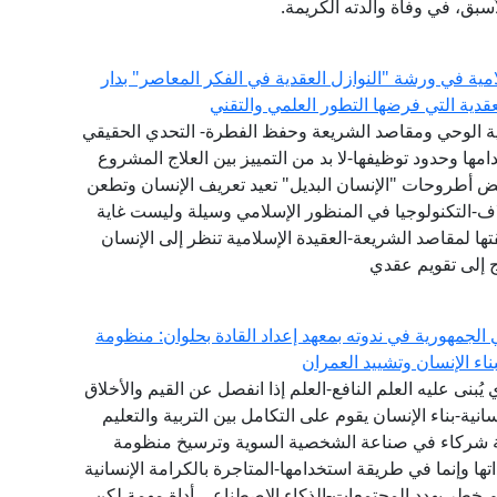
أسبق، في وفاة والدته الكريمة.
امية في ورشة "النوازل العقدية في الفكر المعاصر" بدار
لعقدية التي فرضها التطور العلمي والتقني
عية الوحي ومقاصد الشريعة وحفظ الفطرة- التحدي الحقيقي
ها وحدود توظيفها-لا بد من التمييز بين العلاج المشروع
عض أطروحات "الإنسان البديل" تعيد تعريف الإنسان وتطعن
اف-التكنولوجيا في المنظور الإسلامي وسيلة وليست غاية
ا لمقاصد الشريعة-العقيدة الإسلامية تنظر إلى الإنسان
ج إلى تقويم عقدي
الجمهورية في ندوته بمعهد إعداد القادة بحلوان: منظومة
اء الإنسان وتشييد العمران
ي يُبنى عليه العلم النافع-العلم إذا انفصل عن القيم والأخلاق
انية-بناء الإنسان يقوم على التكامل بين التربية والتعليم
عة شركاء في صناعة الشخصية السوية وترسيخ منظومة
 وإنما في طريقة استخدامها-المتاجرة بالكرامة الإنسانية
 خطر يهدد المجتمعات-الذكاء الاصطناعي أداة مهمة لكن