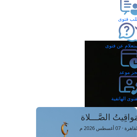
ب فتوى
تعلام عن فتوى
ز موعد
فتوى الهاتفية
َواقِيتُ الصَّـــلاة
اهرة · 07 أغسطس 2026 م