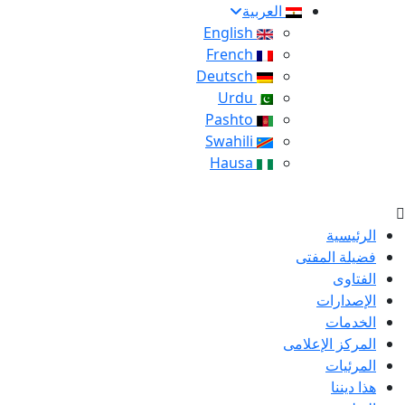
العربية
English
French
Deutsch
Urdu
Pashto
Swahili
Hausa
الرئيسية
فضيلة المفتى
الفتاوى
الإصدارات
الخدمات
المركز الإعلامى
المرئيات
هذا ديننا