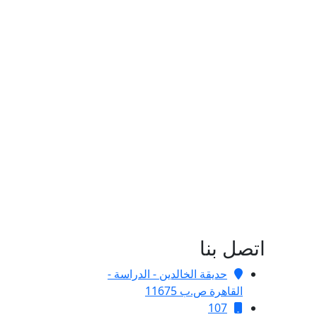
اتصل بنا
حديقة الخالدين - الدراسة -
القاهرة ص.ب 11675
107