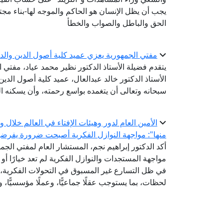
يجب أن يظل الإنسان هو الحاكم والموجه لها-بناء مجتم
الحق والباطل والصواب والخطأ
مفتي الجمهورية يعزي عميد كلية أصول الدين والدع
يتقدم فضيلة الأستاذ الدكتور نظير محمد عياد، مفتي 
الأستاذ الدكتور خالد عبدالعال، عميد كلية أصول الدين 
سبحانه وتعالى أن يتغمده بواسع رحمته، وأن يسكنه ا
الأمين العام لدور وهيئات الإفتاء في العالم خلال
منها": مواجهة النوازل الفكرية أصبحت ضرورة يفرضها ت
أكد الدكتور إبراهيم نجم، المستشار العام لمفتي الجمهو
مواجهة المستجدات والنوازل الفكرية لم تعد خيارًا أو
في ظل التسارع غير المسبوق في التحولات الفكرية، و
لحظات، بما يستوجب عقلًا جماعيًّا، وعملًا مؤسسيًّا، وت