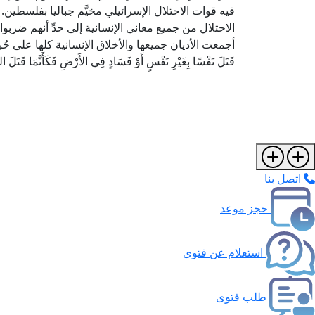
فيه قوات الاحتلال الإسرائيلي مخيَّم جباليا بفلسطين.
الاحتلال من جميع معاني الإنسانية إلى حدِّ أنهم ضربو
أجمعت الأديان جميعها والأخلاق الإنسانية كلها على حُر
قَتَلَ نَفْسًا بِغَيْرِ نَفْسٍ أَوْ فَسَادٍ فِي الأَرْضِ فَكَأَنَّمَا قَتَلَ الن
اتصل بنا
حجز موعد
استعلام عن فتوى
طلب فتوى