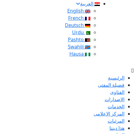
العربية
English
French
Deutsch
Urdu
Pashto
Swahili
Hausa
الرئيسية
فضيلة المفتى
الفتاوى
الإصدارات
الخدمات
المركز الإعلامى
المرئيات
هذا ديننا