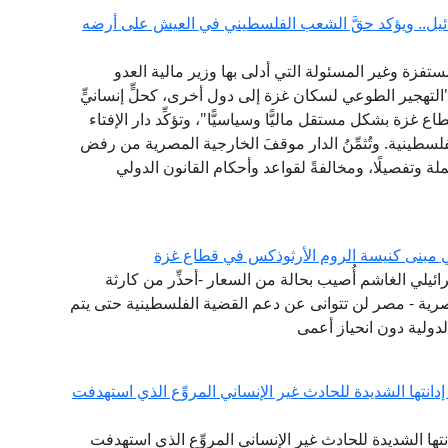
يل.. ويؤكد حقَّ الشعب الفلسطيني في العيش على أرضه
ستفزة وغير المسئولة التي أدلى بها وزير مالية العدو
التهجير الطوعي لسكان غزة إلى دول أخرى، كحلٍّ إنسانيٍّ
زة بشكل مستقل ماليًّا وسياسيًّا"، وتؤكِّد دار الإفتاء
سطينية. وتُثمِّنُ الدار موقفَ الخارجية المصرية من رفض
لة وتفصيلًا، ومخالفةً لقواعد وأحكام القانون الدولي
ي مبنى كنيسة الروم الأرثوذكس في قطاع غزة
ائيلي الغاشم أُصيب بحالة من السعار -أحذِّر من كارثة
مصرية - مصر لن تتوانى عن دعم القضية الفلسطينية حتى يتم
دولية دون انحياز أعمى
إدانتها الشديدة للحادث غير الإنساني المروِّع الذي استهدفت
نتها الشديدة للحادث غير الإنساني المروِّع الذي استهدفت