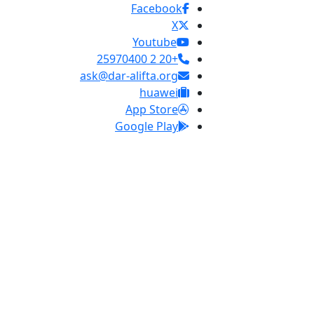
Facebook
X
Youtube
+20 2 25970400
ask@dar-alifta.org
huawei
App Store
Google Play