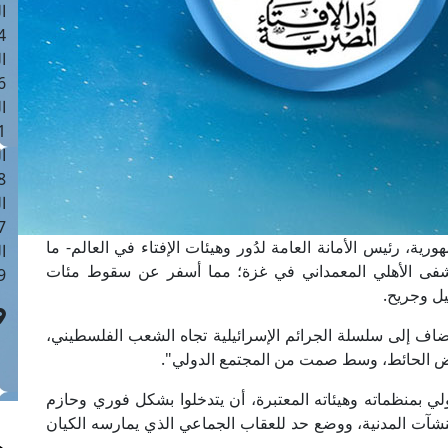
ا
 :41
ا
 :17
ا
 : 1
ا
8
ا
: 44
ية، رئيس الأمانة العامة لدُور وهيئات الإفتاء في العالم- ما
ا
شفى الأهلي المعمداني في غزة؛ مما أسفر عن سقوط مئات
 :9
يل وجريح.
ضاف إلى سلسلة الجرائم الإسرائيلية تجاه الشعب الفلسطيني،
عُرض الحائط، وسط صمت من المجتمع الدولي".
لي بمنظماته وهيئاته المعتبرة، أن يتدخلوا بشكل فوري وحازم
منشآت المدنية، ووضع حد للعقاب الجماعي الذي يمارسه الكيان