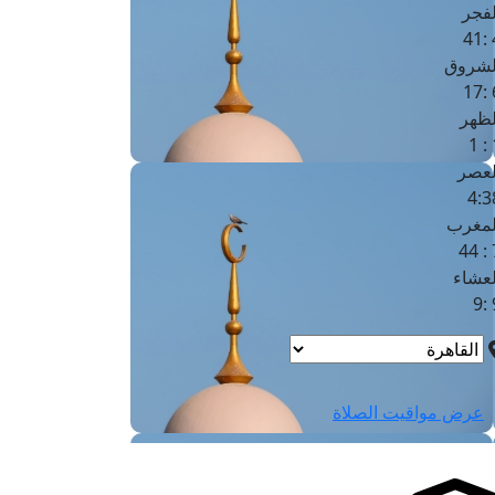
لفجر
4
لشروق
6
لظهر
1
لعصر
4:3
لمغرب
7 
لعشاء
9
عرض مواقيت الصلاة