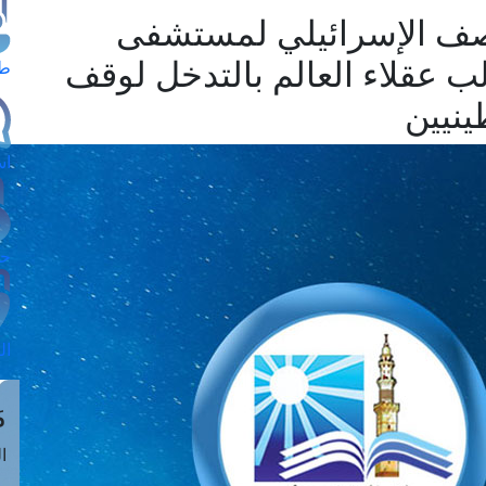
قصف الإسرائيلي لمستشفى
ب عقلاء العالم بالتدخل لوقف
طل
ينيين
اس
حج
ال
م
الق