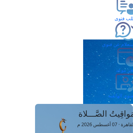
ب فتوى
تعلام عن فتوى
ز موعد
فتوى الهاتفية
َواقِيتُ الصَّـــلاة
اهرة · 07 أغسطس 2026 م