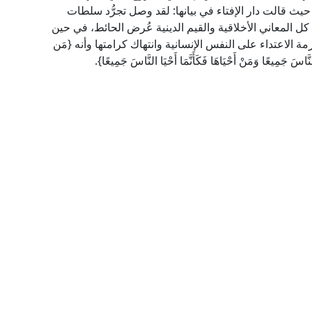
 حيث قالت دار الإفتاء في بيانها: لقد وصل تجرُّد سلطات
ا كل المعاني الأخلاقية والقيم الدينية عُرض الحائط، في حين
مة الاعتداء على النفس الإنسانية وانتهاك كرامتها وأنه {مَن
َّاسَ جَمِيعًا وَمَنْ أَحْيَاهَا فَكَأَنَّمَا أَحْيَا النَّاسَ جَمِيعًا}.