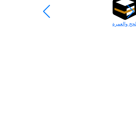
لحج والعمرة
رمضان