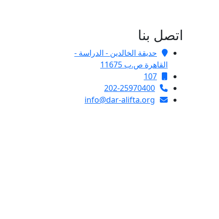
اتصل بنا
حديقة الخالدين - الدراسة -
القاهرة ص.ب 11675
107
202-25970400
info@dar-alifta.org