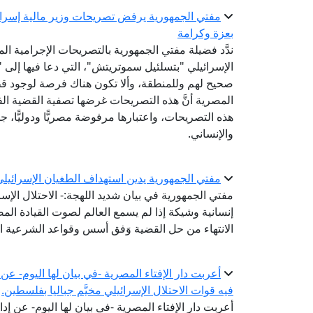
مفتي الجمهورية يرفض تصريحات وزير مالية إسرائ
بعزة وكرامة
ندَّد فضيلة مفتي الجمهورية بالتصريحات الإجرامية الم
الإسرائيلي "بتسلئيل سموتريتش"، التي دعا فيها إلى "
صحيح لهم وللمنطقة، وألا تكون هناك فرصة لوجود قطاع غ
المصرية أنَّ هذه التصريحات غرضها تصفية القضية الفل
هذه التصريحات، واعتبارها مرفوضة مصريًّا ودوليًّا، جم
والإنساني.
مفتي الجمهورية يدين استهداف الطغيان الإسرائيل
مفتي الجمهورية في بيان شديد اللهجة:- الاحتلال الإسر
إنسانية وشيكة إذا لم يسمع العالم لصوت القيادة ال
الانتهاء من حل القضية وَفق أسس وقواعد الشرعية ال
أعربت دار الإفتاء المصرية -في بيان لها اليوم- عن 
فيه قوات الاحتلال الإسرائيلي مخيَّم جباليا بفلسطين.
أعربت دار الإفتاء المصرية -في بيان لها اليوم- عن إدا