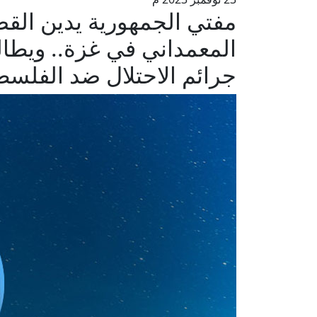
مفتي الجمهورية يدين ال
المعمداني في غزة.. ويطال
جرائم الاحتلال ضد الفلسط