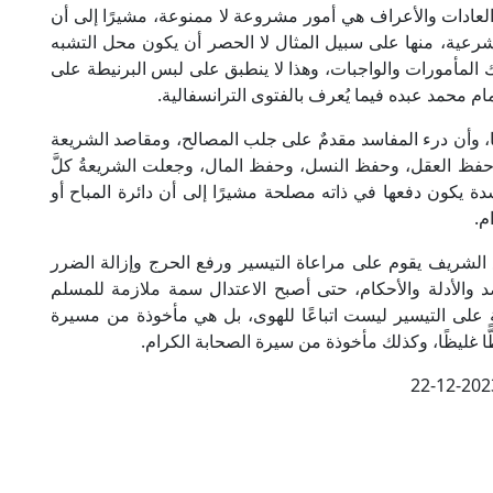
لعادات والأعراف هي أمور مشروعة لا ممنوعة، مشيرًا إلى أن
 شرعية، منها على سبيل المثال لا الحصر أن يكون محل التشبه
 المأمورات والواجبات، وهذا لا ينطبق على لبس البرنيطة على
م محمد عبده فيما يُعرف بالفتوى الترانسفالية.
صدها، وأن درء المفاسد مقدمٌ على جلب المصالح، ومقاصد الشريعة
فظ العقل، وحفظ النسل، وحفظ المال، وجعلت الشريعةُ كلَّ
 يكون دفعها في ذاته مصلحة مشيرًا إلى أن دائرة المباح أو
م.
 الشريف يقوم على مراعاة التيسير ورفع الحرج وإزالة الضرر
والأدلة والأحكام، حتى أصبح الاعتدال سمة ملازمة للمسلم
ة على التيسير ليست اتباعًا للهوى، بل هي مأخوذة من مسيرة
ا غليظًا، وكذلك مأخوذة من سيرة الصحابة الكرام.
22-12-202