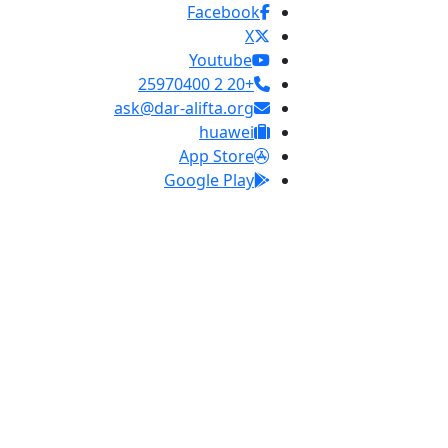
Facebook
X
Youtube
+20 2 25970400
ask@dar-alifta.org
huawei
App Store
Google Play