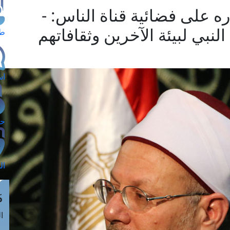
ه على فضائية قناة الناس: -
لنبي لبيئة الآخرين وثقافاتهم
طل
اس
حج
ال
م
الق