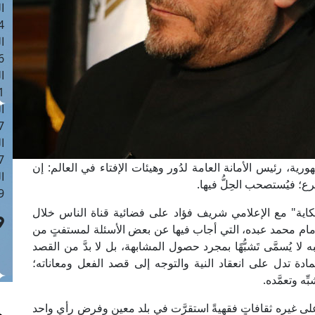
ا
 :42
ا
 :18
ا
 : 1
ا
7
ا
: 43
ية، رئيس الأمانة العامة لدُور وهيئات الإفتاء في العالم: إن
ا
ع؛ فيُستصحب الحِلُّ فيها.
 :8
كاية" مع الإعلامي شريف فؤاد على فضائية قناة الناس خلال
إمام محمد عبده، التي أجاب فيها عن بعض الأسئلة لمستفتٍ من
لا يُسمَّى تَشبُّهًا بمجرد حصول المشابهة، بل لا بدَّ من القصد
لمادة تدل على انعقاد النية والتوجه إلى قصد الفعل ومعاناته؛
ه وتعمَّده.
على غيره ثقافاتٍ فقهيةً استقرَّت في بلد معين وفرض رأي واحد