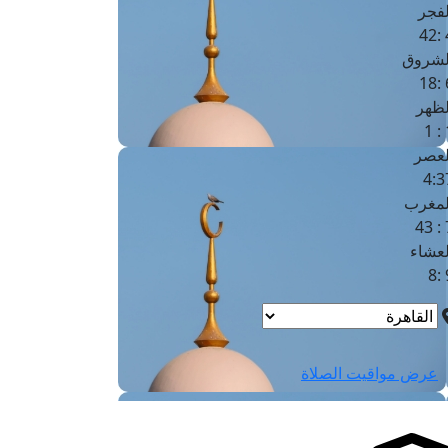
لفجر
4
لشروق
6
لظهر
1
لعصر
4:3
لمغرب
7 
لعشاء
9
عرض مواقيت الصلاة