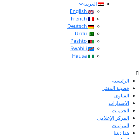
العربية
English
French
Deutsch
Urdu
Pashto
Swahili
Hausa
الرئيسية
فضيلة المفتى
الفتاوى
الإصدارات
الخدمات
المركز الإعلامى
المرئيات
هذا ديننا