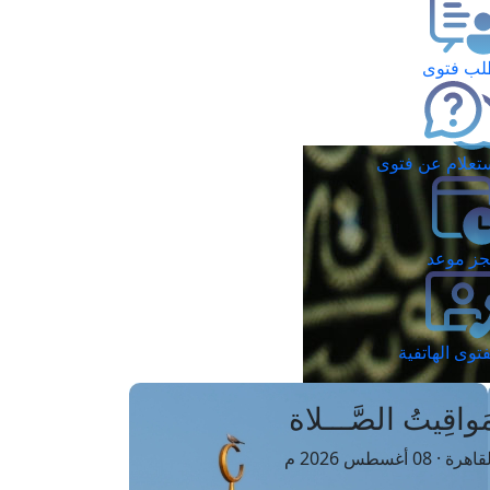
ب فتوى
تعلام عن فتوى
ز موعد
فتوى الهاتفية
َواقِيتُ الصَّـــلاة
اهرة · 08 أغسطس 2026 م