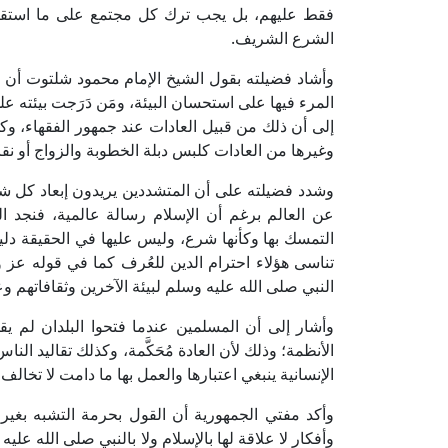
فقط عليهم، بل يجب ترك كل مجتمع على ما استقروا
الشرع الشريف.
وأشاد فضيلته بقول الشيخ الإمام محمود شلتوت أن أ
المرء فيها على استحسان البيئة، ومَن دَرَجت بيئته ع
إلى أن ذلك من قبيل العادات عند جمهور الفقهاء، 
وغيرها من العادات كلبس دبلة الخطوبة والزواج أو نقا
وشدد فضيلته على أن المتشددين يريدون إبعاد كل شي
عن العالم برغم أن الإسلام رسالة عالمية، فنجد 
التمسك بها وكأنها شرع، وليس عليها في الحقيقة دليل 
تناسى هؤلاء احترام الدين للعُرف كما في قوله عز 
النبي صلى الله عليه وسلم لبيئة الآخرين وثقافاتهم وع
وأشار إلى أن المسلمين عندما فتحوا البلدان لم يقفو
الأنظمة؛ وذلك لأن العادة مُحَكَّمة، وكذلك تقاليد ال
الإنسانية ينبغي اعتبارها والعمل بها ما دامت لا تخالف
وأكد مفتي الجمهورية أن القول بحرمة التشبه بغير
وأفكار لا علاقة لها بالإسلام ولا بالنبي صلى الله ع