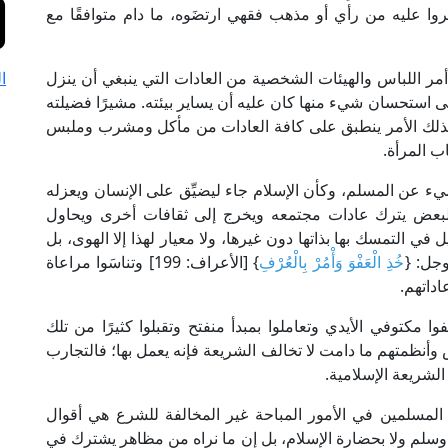
 عليه من رأي أو مذهب فقهي ارتضَوه، ما دام متوافقًا مع
مر اللباس والهيئات الشخصية من العادات التي ينبغي أن ينزل
ا
لى استحسان شيء منها كان عليه أن يساير بيئته. مشيرًا فضيلته
وكذلك الأمر ينطبق على كافة العادات من مأكل ومشرب وملبس
ب المرأة.
ء عن المسلم، وكأن الإسلام جاء ليضيِّق على الإنسان ويعزله
البعض يترك عادات مجتمعه ويخرج إلى ثقافات أخرى ويحاول
في التمسك بها بذاتها دون غيرها، ولا معيار لهذا إلا الهوى، بل
وجل: {
خُذِ الْعَفْوَ وَأْمُرْ بِالْعُرْفِ
} [الأعراف: 199] وتناسَوا مراعاة
اداتهم.
ا مكتوفي الأيدي وتعاملوا بمبدأ منفتح وتقبلوا كثيرًا من تلك
ناس وأنظمتهم ما دامت لا تخالف الشريعة فإنه يعمل بها؛ فالتجارب
 الشريعة الإسلامية.
 المسلمين في الأمور المباحة غير المخالفة للشرع هي أقوال
ليه وسلم ولا بحضارة الإسلام، بل إن ما نراه من مظاهر يشترك في