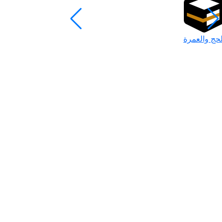
لحج والعمرة
رمضان