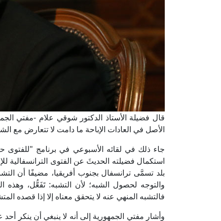
قال فضيلة الأستاذ الدكتور شوقي علام -مفتي الجمهور
الأصل في العادات الإباحة ما دامت لا تتعارض مع الشر
جاء ذلك في لقائه الأسبوعي في برنامج "للفتوى ح
استكمال فضيلته الحديثَ عن الفتوى الترانسفالية لل
بلد تسمَّى ترانسفال بجنوب أفريقيا، مضيفًا أن التشبه 
والتوجه لحصول الشبه؛ لأن التشبه: تَفَعُّل، وهذه ا
فالتشبه المنهي عنه لا يتحقق معناه إلا إذا قصده المتشبِّ
وأشار مفتي الجمهورية إلى أنه لا ينبغي أن ينكر أحد 