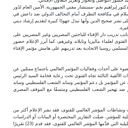
 جسور التواصل والحوار وتعزيز التعاون الإفتائي.
كتور إبراهيم نجم -مستشار مفتي الجمهورية، الأمين العام لدُور
كز سلام في مكافحة التطرف أمام التحالف الدولي ضد داعش في
 نشر صحيح الدين وأنها تبذل جهودًا كبيرة لتقديم إرشاد ديني
يره.
نب تدريب دار الإفتاء للباحثين المصريين وغير المصريين على
فتوى لعلماء ماليزيا وتايلاند وغيرهم، كما أبرز الإعلام حضور
 لمسلمي روسيا الاتحادية بعد تدريبهم على هامش مؤتمر الإفتاء
م 2023 تسليط الإعلام الضوء على أحداث وفعاليات المؤتمر العالمي باجتماع ممثلين عن
يات الألفية الثالثة تجاه الفتوى تحت رعاية فخامة السيد الرئيس
ية عن المؤتمر بل دعم المؤتمر وساند الشعب الفلسطيني وساند
م ضد تهجير الشعب الفلسطيني ومتسقًا مع الموقف المصري
ئل الإعلام خلال العام 2023 إصدارات ونشاطات المؤشر العالمي للفتوى، فقد نشر الإعلام أكثر من
حليلية للمؤشر، ضمَّت التقارير المختصرة أو البيانات أو الدراسات
الموسعة. كما سلَّط الإعلام الضوء على التقارير التحليلية التي قدَّمها المؤشر العالمي للفتوى، فقد قدم (23) تقريرًا