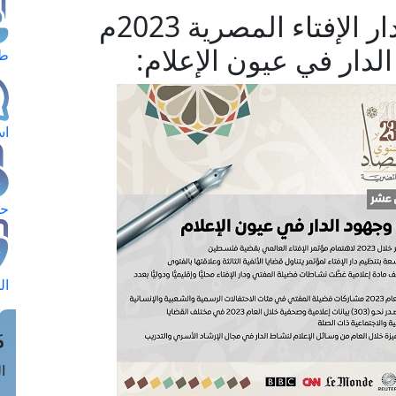
البيان الثاني عشر لحصاد دار الإفتاء المصرية 2023م
ار في عيون الإعلام:
طل
اس
حج
ال
م
الق