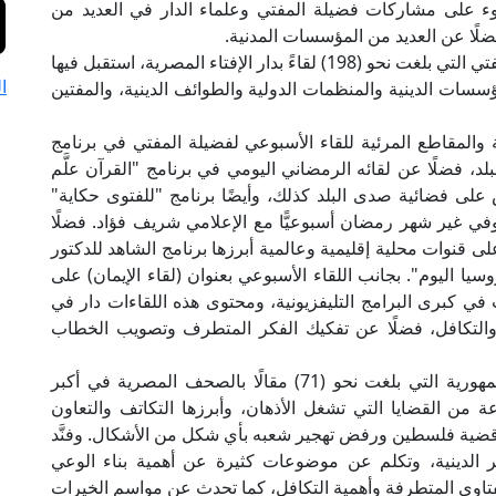
ء على مشاركات فضيلة المفتي وعلماء الدار في العديد من
ضلًا عن العديد من المؤسسات المدنية.
كما غطت وسائل الإعلام المتنوعة لقاءات فضيلة المفتي التي بلغت نحو (198) لقاءً بدار الإفتاء المصرية، استقبل فيها
ا
سسات الدينية والمنظمات الدولية والطوائف الدينية، والمفتين
ية والمقاطع المرئية للقاء الأسبوعي لفضيلة المفتي في برنامج
 فضلًا عن لقائه الرمضاني اليومي في برنامج "القرآن علَّم
على فضائية صدى البلد كذلك، وأيضًا برنامج "للفتوى حكاية"
في غير شهر رمضان أسبوعيًّا مع الإعلامي شريف فؤاد. فضلًا
أكثر من (63) لقاءً إعلاميًّا على قنوات محلية إقليمية وعالمية أبرزها برنامج الشاهد للدكتور
يا اليوم". بجانب اللقاء الأسبوعي بعنوان (لقاء الإيمان) على
 في كبرى البرامج التليفزيونية، ومحتوى هذه اللقاءات دار في
 والتكافل، فضلًا عن تفكيك الفكر المتطرف وتصويب الخطاب
كما أبرزت وسائل الإعلام مقالات فضيلة مفتي الجمهورية التي بلغت نحو (71) مقالًا بالصحف المصرية في أكبر
 من القضايا التي تشغل الأذهان، وأبرزها التكاتف والتعاون
قضية فلسطين ورفض تهجير شعبه بأي شكل من الأشكال. وفنَّد
ر الدينية، وتكلم عن موضوعات كثيرة عن أهمية بناء الوعي
فتاوى المتطرفة وأهمية التكافل، كما تحدث عن مواسم الخيرات