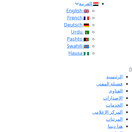
العربية
English
French
Deutsch
Urdu
Pashto
Swahili
Hausa
الرئيسية
فضيلة المفتى
الفتاوى
الإصدارات
الخدمات
المركز الإعلامى
المرئيات
هذا ديننا