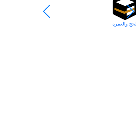
لحج والعمرة
رمضان