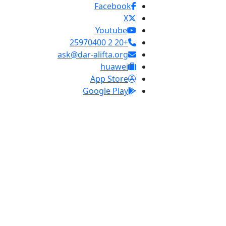
Facebook
X
Youtube
+20 2 25970400
ask@dar-alifta.org
huawei
App Store
Google Play