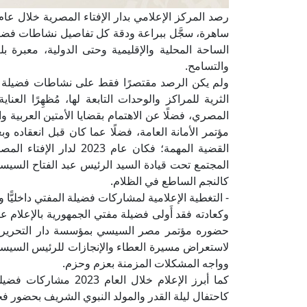
الساحة المحلية والإقليمية وحتى الدولية، معبرة ب
والتسامح.
ولم يكن الرصد مقتصرًا فقط على نشاطات فضيلة ال
الثرية للمراكز والوحدات التابعة لها، مُظهِرًا العنا
المصري، فضلًا عن الاهتمام بقضايا الأمتين العربية
مؤتمر الأمانة العامة، فضلًا عما كان قبل انعقاده وبع
القضية المهمة؛ فكان عام 
المجتمع تحت قيادة السيد الرئيس عبد الفتاح السيسي
كالنجم الساطع في الظلام.
- التغطية الإعلامية لمشاركات فضيلة المفتي داخليًّا وخا
وكعادته فقد أَولى فضيلة مفتي الجمهورية بالإعلام عن
حضوره مؤتمر مصر السيسي بمؤسسة دار التحرير وبحض
لاستعراض مسيرة العطاء والإنجازات للرئيس السيسي
وواجه المشكلات المزمنة بعزم وحزم.
كما أبرز الإعلام خلال 
كاحتفال ليلة القدر والمولد النبوي الشريف بحضور ف