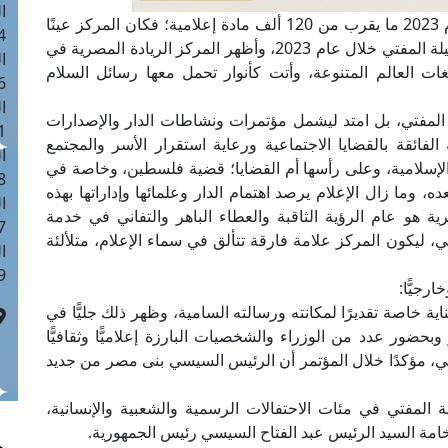
ا
رصد المركز الإعلامي بدار الإفتاء المصرية خلال عام 2023 ما يقرب من 120 ألف مادة إعلامية؛ فكان المركز عينًا
 :40
ساهرة، سجَّل ببراعة ودقة كل تفاصيل نشاطات فضيلة المفتي خلال عام 2023، وأظهر المركز الريادة المصرية في
ا
لغات العالم المتنوعة، وأتت كأنوار تحمل معها رسائل السلام
 :17
ا
مفتي، بل امتد ليشمل مؤتمرات ونشاطات الدار والإصدارات
 : 1
ية الفائقة بالقضايا الاجتماعية ورعاية استقرار الأسر والمجتمع
ا
 والإسلامية، وعلى رأسها أم القضايا؛ قضية فلسطين، وخاصة في
8
ده، وما زال الإعلام يرصد اهتمام الدار وعلمائها وإداراتها بهذه
ا
2023 لدار الإفتاء المصرية هو عام الرؤية الثاقبة والعطاء الباهر والتفاني في خدمة
: 45
، ليكون المركز علامة فارقة تتألق في سماء الإعلام، متلألئة
ا
 :10
رجيًّا:
اية خاصة تقديرًا لمكانته ورسالته السامية، وظهر ذلك جليًّا في
ور عدد من الوزراء والشخصيات البارزة إعلاميًّا وثقافيًّا
، مؤكدًا خلال المؤتمر أن الرئيس السيسي بنى مصر من جديد
العام 2023 مشاركات فضيلة المفتي في مئات الاحتفالات الرسمية والشعبية والإنسانية،
خامة السيد الرئيس عبد الفتاح السيسي رئيس الجمهورية.