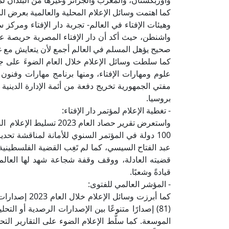
وأوزبكستان، والمغرب والجزائر وغيرها من البلدان لمد
كما اهتمت وسائل الإعلام المحلية والعالمية بعرض الد
وهيئات الإفتاء في العالم- تجربة دار الإفتاء ومر
واشنطن، حيث أكد أن دار الإفتاء المصرية حريصة على
صحيح يؤهل المسلم في العالم أجمع لأن يتعايش مع غ
كما سلطت وسائل الإعلام خلال العام الضوءَ على جا
علوم ومهارات الإفتاء، ومنها برنامج مهارات وفنون ال
مفتي الجمهورية تخريج دفعة من أئمة الإدارة الدينية
بروسيا.
- تغطية الإعلام لمؤتمر دار الإفتاء:
واستعرض تقرير حصاد العا
100 دولة في المؤتمر السنوي للأمانة لمناقشة تحد
عبد الفتاح السيسي، كما لم تَغِب القضية الفلسطين
قضيته العادلة، ووقف وقفة شجاعة شهد لها العال
قيادةً وشعبًا.
- المؤشر العالمي للفتوى:
كما أبرزت وسا
(81) إصدارًا متنوعًا بين الإصدارات الرصدية أو الت