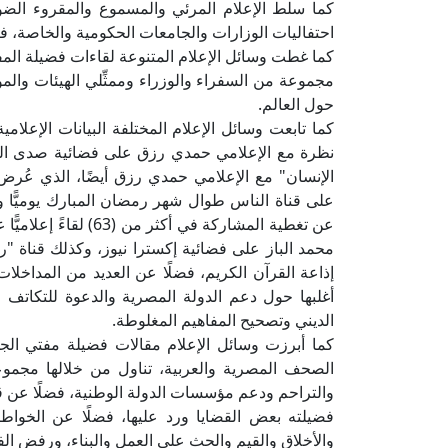
كما سلط الإعلام المرئي والمسموع والمقروء الضو
احتفاليات الوزارات والجامعات الحكومية والخاصة، ف
مجموعة من السفراء والوزراء وممثِّلي الهيئات والمؤ
حول العالم.
كما تابعت وسائل الإعلام المختلفة البيانات الإعلام
نظرة مع الإعلامي حمدي رزق على فضائية صدى البلد،
الإنسان" مع الإعلامي حمدي رزق أيضًا، الذي عُرض 
على قناة الناس طوال شهر رمضان المبارك يوميًّا و
عن تغطية المشاركة في 
محمد الباز على فضائية إكسترا نيوز، وكذلك قناة "روس
إذاعة القرآن الكريم، فضلًا عن العديد من المداخلات
أغلبها حول دعم الدولة المصرية والدعوة للتكاتف
الديني وتصحيح المفاهيم المغلوطة.
الصحف المصرية والعربية، تناول من خلالها مجموعة
والتراحم ودعم مؤسسات الدولة الوطنية، فضلًا عن 
فضيلته بعض القضايا ورد عليها، فضلًا عن الخواط
والأخلاق والقيم والحث على العمل والبناء، ورفض ال