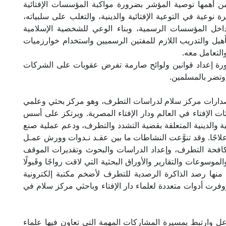
 من أهمها توصية المؤشر بضرورة مواكبة المؤسسات الإفتائية
نوعية في التوعية الإفتائية والدينية، والتغلب على سلبياته،
اخل المؤسسات الرسمية، وبناء الوعي للشخصية الإسلامية
تأهيل والتدريب اللازم للمفتين الرسميين واستخدام خوارزميات
لتعامل معه.
رة إعداد قوانين ولوائح صارمة تفرض عقوبات على الشركات
 وتضر بالمسلمين.
وإصدارات مركز سلام لدراسات التطرف، وهو مركز بحثي وعلمي
ت الإفتاء في العالم ودار الإفتاء المصرية. ويرتكز على أسس
ة والدينية المتعلقة بقضية التشدد والتطرف، ودعم عملية صنع
اجًا. وقد تنوَّعت النشاطات ما بين عقـد نـدوات وورش عمـل
مكافحة التطرف، وإعداد الدراسات والبحوث وتقديرات الموقف
موسوعات والتقارير والأوراق البحثية التي لاقت رواجًا وقَبولًا
نها رصد الذاكرة الرصدية للتطرف لأضخم مكتبة إلكترونية
وفرت أدوات متعددة لعلماء دار الإفتاء وباحثي مركز سلام في
عل وارتبط بمسيرة المشاركات المهمة التي تعاون فيها علماء