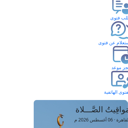
ب فتوى
تعلام عن فتوى
ز موعد
فتوى الهاتفية
َواقِيتُ الصَّـــلاة
اهرة · 06 أغسطس 2026 م