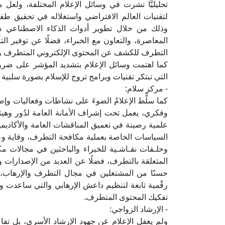
تحليليًّا نشرت في وسائل الإعلام المختلفة، ولعل
لتقنيات العالم الافتراضي واستغلاله في تحقيق طفرة 
وذلك من خلال تطوير أدوات الذكاء الاصطناعي د
المعاصرة، والتعاون مع الخبراء، فضلًا عن توفير ال
التطرف للكشف عن المحتوى الإلكتروني المتطرف وا
كما اهتمت وسائل الإعلام بتشديد المؤشر على ضرو
التي تبتكر تقنيات وبرامج تروج للإسلام بصورة سلبية
- مركز سلام:
كما سلَّط الإعلامُ الضوءَ على نشاطات وفعاليات 
وفكري، يعمل تحت إشراف الأمانة العامة لدُور وهيئا
علمية رصينة في تعميق المناقشات العامة والأكاديمي
السياسات الخاصة بعملية مكافحة التطرف، وقاية وعل
وحلـقات نقـاشـية للخبراء والباحثين في مجالات 
المتعلقة بالتطرف، فضلًا عن العديد من الإصدارات وال
حسنًا من المشتغلين في مجال التطرف والإرهاب، م
رقْمية تابعة لتنظيم داعش الإرهابي والتي ساعدت و
تفكيك المحتوى المتطرف.
- الإرشاد الزواجي:
ولم يغفل الإعلام عن جهود الإرشاد الأسري، بل تفا