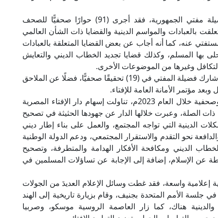
كما تداولت وسائل الإعلام الحوارات الصحفية لفضيلة مفتي الجمهورية، فقد أجرى (91) حوارًا صحفيًّا للصحف
وضوعات مختلفة تعلقت بالعبادات والمواسم الدينية والقضايا ذات الشأن العالمي
فتي عنه، كما أنه أجاب عن بعض القضايا المتعلقة بالعبادات
حلى بها المسلم، وكذلك قضايا تجديد الخطاب الديني والتعايش
التكافل وغيرها من الموضوعات الأخرى.
ولم تَغِب التحقيقات الصحفية عن عيون الإعلام، فقد شارك فضيلة المفتي في (19) تحقيقًا صحفيًّا، فضلًا عن الملاحق
بعد مؤتمر الأمانة العامة للإفتاء.
كما أصدر فضيلة المفتي نحو (303) بيانات إعلامية وصحفية خلال العام 2023م، تناولت إسهام دار الإفتاء المصرية
ذات الصلة، وعبرت خلالها الدار عن جهودها الحثيثة في تصحيح
ت الدينية التي تواجه المجتمع، والعمل على بناء إطار ديني
دافعة نحو التقدم والاستقرار المجتمعي، ودعم الدولة الوطنية
خطاب الديني ومكافحة الأفكار الهدامة والمتطرفة، وتصحيح
طة عن الإسلام، إضافة إلى الإجابة عن تساؤلات المسلمين في
 إعلامية واسعة، فقد غطت وسائل الإعلام العديدَ من الجولات
ي جلسة الأمم المتحدة بجنيف، وقام بزيارة تاريخية إلى الهند
ة والدينية هناك، كما زار العاصمة الروسية موسكو، وصربيا