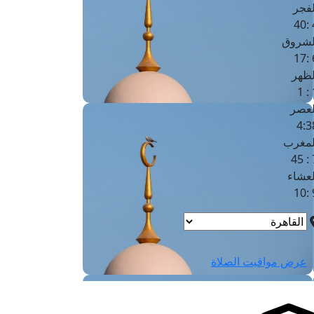
لفجر
4
لشروق
6
لظهر
1
لعصر
4:3
لمغرب
7 
لعشاء
9
عرض مواقيت الصلاة