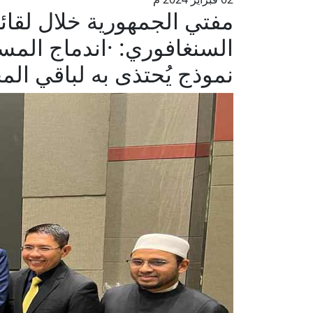
مفتي الجمهورية خلال لقائه
السنغافوري: ·اندماج المس
نموذج يُحتذى به لباقي ال