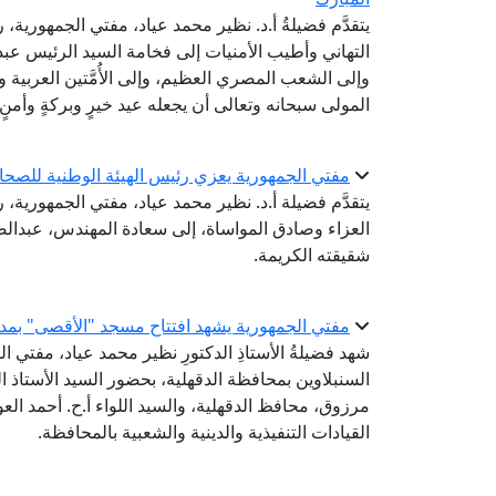
يتقدَّم فضيلةُ أ.د. نظير محمد عياد، مفتي الجمهورية، ر
التهاني وأطيب الأمنيات إلى فخامة السيد الرئيس عب
وإلى الشعب المصري العظيم، وإلى الأُمَّتين العربية و
المولى سبحانه وتعالى أن يجعله عيد خيرٍ وبركةٍ وأمنٍ 
مفتي الجمهورية يعزي رئيس الهيئة الوطنية للصحا
يتقدَّم فضيلة أ.د. نظير محمد عياد، مفتي الجمهورية، ر
العزاء وصادق المواساة، إلى سعادة المهندس، عبدال
شقيقته الكريمة.
مفتي الجمهورية يشهد افتتاح مسجد "الأقصى" بمدين
شهد فضيلةُ الأستاذِ الدكتورِ نظير محمد عياد، مفتي ال
السنبلاوين بمحافظة الدقهلية، بحضور السيد الأستاذ ا
مرزوق، محافظ الدقهلية، والسيد اللواء أ.ح. أحمد ا
القيادات التنفيذية والدينية والشعبية بالمحافظة.