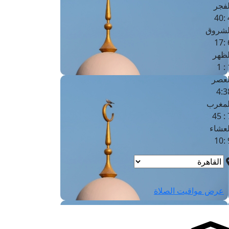
لفجر
4
لشروق
6
لظهر
1
لعصر
4:3
لمغرب
7 
لعشاء
9
عرض مواقيت الصلاة