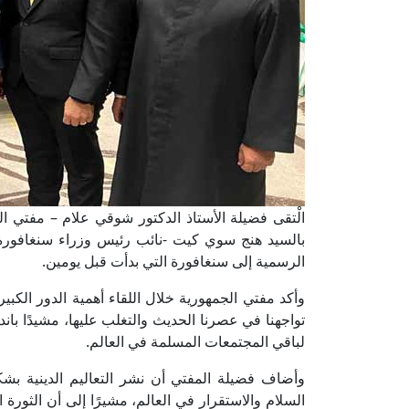
الْتقى فضيلة الأستاذ الدكتور شوقي علام – مفتي الجم
بالسيد هنج ﺳﻮي ﻛﻴﺖ -ﻧﺎﺋﺐ رئيس وزراء ﺳﻨﻐﺎﻓﻮرة- ل
الرسمية إلى سنغافورة التي بدأت قبل يومين.
وأكد مفتي الجمهورية خلال اللقاء أهمية الدور الكبير
تواجهنا في عصرنا الحديث والتغلب عليها، مشيدًا باند
لباقي المجتمعات المسلمة في العالم.
وأضاف فضيلة المفتي أن نشر التعاليم الدينية بشك
السلام والاستقرار في العالم، مشيرًا إلى أن الثورة 