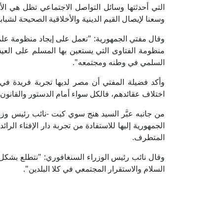
التي أحدثتها وسائل التواصل الاجتماعي تظل هي الأك
وسعنا لإيصال القيم الدينية والأخلاقية الصحيحة لشبا
وقال مفتي الجمهورية: "نعمل على إيجاد منظومة علمية
منظومة الفتاوى التي يستعين بها المسلم على العيش
السلمي في وطنه ومجتمعه".
وأكد فضيلة المفتي أن مصر لديها تجربة فريدة في 
اختلاف عقائدهم، فالكل سواء أمام الدستور والقانون، 
من جانبه عبَّر السيد هنج ﺳﻮي ﻛﻴﺖ -ﻧﺎﺋﺐ رئيس وز
الجمهورية إليها للاستفادة من تجربة دار الإفتاء ال
المتطرف.
وقال نائب رئيس الوزراء السنغافوري: "نتطلع بشكل 
السلام والاستقرار المجتمعي في كلا البلدين".