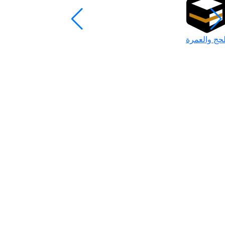
لحج والعمرة
رمضان