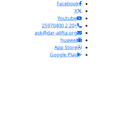
Facebook
X
Youtube
+20 2 25970400
ask@dar-alifta.org
huawei
App Store
Google Play