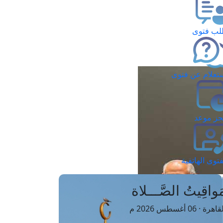
ب فتوى
تعلام عن فتوى
ز موعد
فتوى الهاتفية
َواقِيتُ الصَّـــلاة
اهرة · 06 أغسطس 2026 م