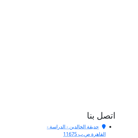
اتصل بنا
حديقة الخالدين - الدراسة -
القاهرة ص.ب 11675