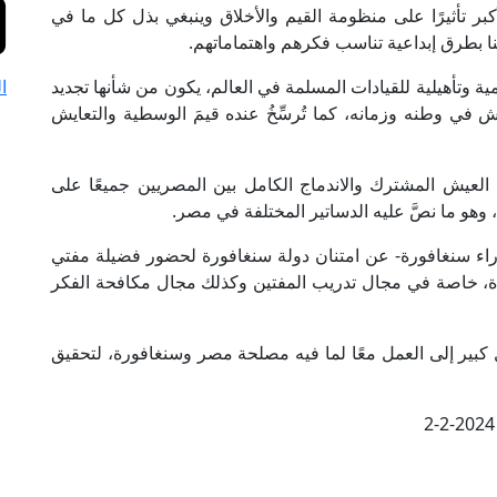
بر تأثيرًا على منظومة القيم والأخلاق وينبغي بذل كل ما في
بنا بطرق إبداعية تناسب فكرهم واهتماماتهم.
 وتأهيلية للقيادات المسلمة في العالم، يكون من شأنها تجديد
ا
 في وطنه وزمانه، كما تُرسِّخُ عنده قيمَ الوسطية والتعايش
العيش المشترك والاندماج الكامل بين المصريين جميعًا على
وهو ما نصَّ عليه الدساتير المختلفة في مصر.
راء ﺳﻨﻐﺎﻓﻮرة- عن امتنان دولة سنغافورة لحضور فضيلة مفتي
رائدة، خاصة في مجال تدريب المفتين وكذلك مجال مكافحة الفكر
كبير إلى العمل معًا لما فيه مصلحة مصر وسنغافورة، لتحقيق
2-2-2024