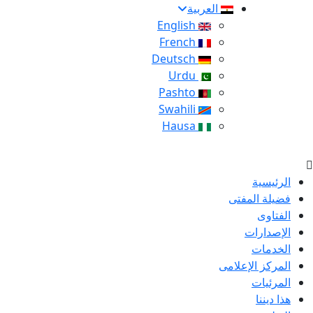
العربية
English
French
Deutsch
Urdu
Pashto
Swahili
Hausa
الرئيسية
فضيلة المفتى
الفتاوى
الإصدارات
الخدمات
المركز الإعلامى
المرئيات
هذا ديننا