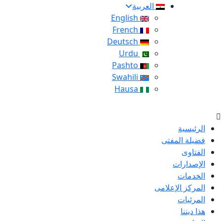
العربية
English
French
Deutsch
Urdu
Pashto
Swahili
Hausa
الرئيسية
فضيلة المفتى
الفتاوى
الإصدارات
الخدمات
المركز الإعلامى
المرئيات
هذا ديننا