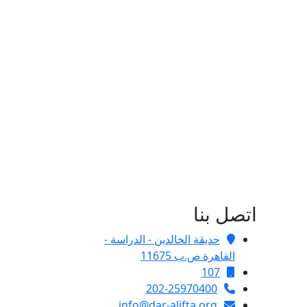
اتصل بنا
حديقة الخالدين - الدراسة -
القاهرة ص.ب 11675
107
202-25970400
info@dar-alifta.org