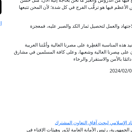
 فيها من الدروس والعبر ما نحن بحاجة إليه الآن، مثل حُسن
س الأعظم فيها هو ترقُّب الفرج في كل شدة؛ لأن المحن تتبعها
ا
والاجتهاد والعمل لتحصيل ثمار الكد والصبر عليه، فمعجزة
يد هذه المناسبة العَطِرة على مصرنا الغالية وأمَّتنا العربية
مان على مِصرنا الغالية وشعبها، وعلى كافة المسلمين في مشارق
مًا بالأمن والاستقرار والرخاء
2024/02/0
اد الإسلامي لبحث آفاق التعاون المشترك
لجمهورية، رئيس الأمانة العامة لدُور وهيئات الإفتاء في