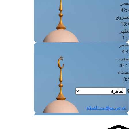
لفجر
4
لشروق
6
لظهر
1
لعصر
4:3
لمغرب
7 
لعشاء
9
عرض مواقيت الصلاة