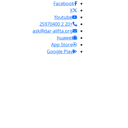
Facebook
X
Youtube
+20 2 25970400
ask@dar-alifta.org
huawei
App Store
Google Play