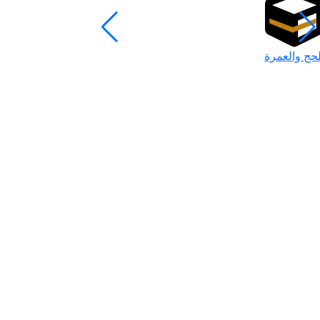
لحج والعمرة
رمضان