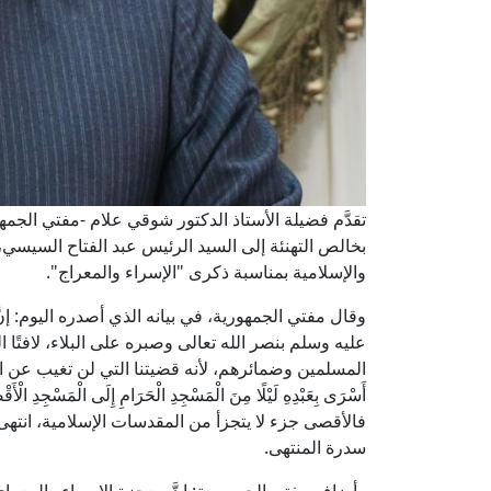
تقدَّم فضيلة الأستاذ الدكتور شوقي علام -مفتي الجمهور
بخالص التهنئة إلى السيد الرئيس عبد الفتاح السيسي
والإسلامية بمناسبة ذكرى "الإسراء والمعراج".
وقال مفتي الجمهورية، في بيانه الذي أصدره اليوم: إنّ
عليه وسلم بنصر الله تعالى وصبره على البلاء، لافت
المسلمين وضمائرهم، لأنه قضيتنا التي لن تغيب عن اهتمام
أَسْرَى بِعَبْدِهِ لَيْلًا مِنَ الْمَسْجِدِ الْحَرَامِ إِلَى الْمَسْجِدِ الْأَقْصَى
فالأقصى جزء لا يتجزأ من المقدسات الإسلامية، انتهى إ
سدرة المنتهى.