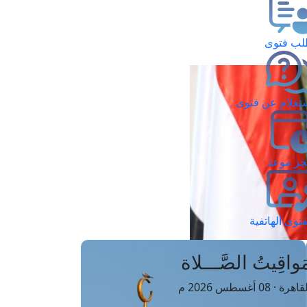
ب فتوى
تعلام عن فتوى
ز موعد
فتوى الهاتفية
َواقِيتُ الصَّـــلاة
اهرة · 08 أغسطس 2026 م