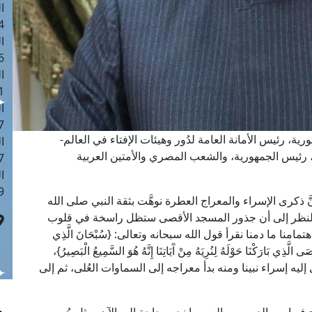
ا
 :42
ا
 :18
ا
 : 1
ا
7
ية، رئيس الأمانة العامة لدُور وهيئات الإفتاء في العالم-
ا
، رئيس الجمهورية، والشعب المصري والأمتين العربية
: 43
ا
 :8
َ ذكرى الإسراء والمعراج العطرة نوهَّت بثقة النبي صلى الله
ًا النظر إلى أن جذور المسجد الأقصى ستظل راسخة في قلوب
نا ما دمنا نقرأ قول الله سبحانه وتعالى: {سُبْحَانَ الَّذِي
 الَّذِي بَارَكْنَا حَوْلَهُ لِنُرِيَهُ مِنْ آَيَاتِنَا إِنَّهُ هُوَ السَّمِيعُ الْبَصِيرُ}،
ليه إسراء نبينا ومنه بدأ معراجه إلى السماوات العُلى، ثم إلى