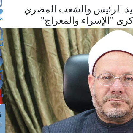
سيد الرئيس والشعب المصري
ذكرى "الإسراء والمعراج"
طل
اس
حج
ال
م
الق