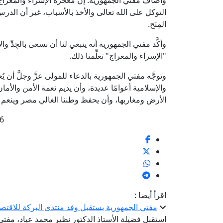
وأضاف مفتي الجمهورية: إنَّ معجزة الإسراء والمعراج
التوكل على الله تعالى والأخذ بالأسباب، غير أن الدر
المِنَح.
وأكَّد مفتي الجمهورية أنه ينبغي لنا أن نسعى بالجِدِّ 
"الإسراء والمعراج" تعلِّمنا ذلك.
وتوجَّه مفتي الجمهورية بالدعاء للمولى عزَّ وجلَّ أن يُع
والإسلامية أعوامًا عديدة، وأن يديم نعمة الأمن والأ
الأرض ومغاربها، وأن يحفظ وطننا الغالي مصر وينعم دائ
6
اقرأ أيضا :
مفتي الجمهورية يستقبل وفد منتدى البركة للاقتص
استقبل فضيلة الأستاذ الدكتور نظير محمد عياد، مفتي ا