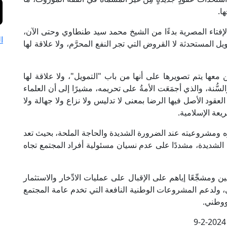
ا.
لإفتاء المصرية بدءًا من الشيخ محمد سيد طنطاوي وحتى الآن،
ا
 المستحدثة لا القروض التي تجر النفع المحرَّم، ولا علاقة لها
 معها يتم تصويرها على أنها من باب "التمويل"، ولا علاقة لها
السُّنة، والذي أجمَعَت الأمةُ على تحريمه، مشيرًا إلى أن العلماء
قود الأصل فيها الرضا بمعنى لا تدليس ولا نزاع ولا جهالة ولا
عة الإسلامية.
 ومشروعيته عند الضرورة الشديدة والحاجة الملحة، بحيث تعد
الشديدة، مشددًا على عدم نسيان مسئولية أفراد المجتمع تجاه
ومشجِّعًا إياهم على الإقبال على عمليات الادِّخار والاستثمار
 ولدعم المشروعات الوطنية النافعة التي تخدم عامة المجتمع
ووطني.
9-2-2024