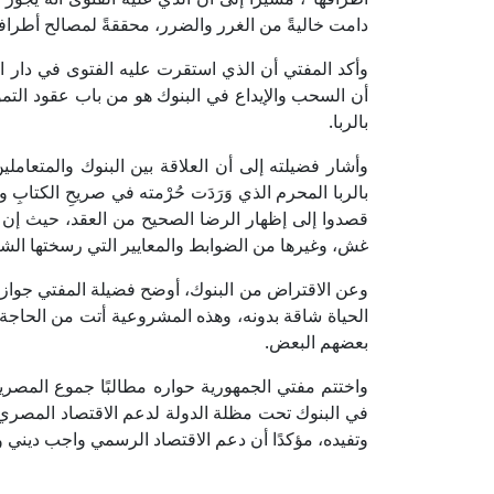
دامت خاليةً من الغرر والضرر، محققةً لمصالح أطرافه
وأكد المفتي أن الذي استقرت عليه الفتوى في دار ا
أن السحب والإيداع في البنوك هو من باب عقود التمويل
بالربا.
وأشار فضيلته إلى أن العلاقة بين البنوك والمتعاملين
بالربا المحرم الذي وَرَدَت حُرْمته في صريحِ الكتابِ و
قصدوا إلى إظهار الرضا الصحيح من العقد، حيث إن الع
غش، وغيرها من الضوابط والمعايير التي رسختها الشري
وعن الاقتراض من البنوك، أوضح فضيلة المفتي جوازه
الحياة شاقة بدونه، وهذه المشروعية أتت من الحاجة 
بعضهم البعض.
واختتم مفتي الجمهورية حواره مطالبًا جموع المصريين 
في البنوك تحت مظلة الدولة لدعم الاقتصاد المصري،
وتفيده، مؤكدًا أن دعم الاقتصاد الرسمي واجب ديني 