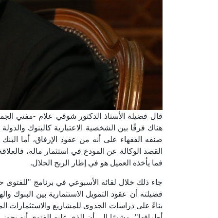
قال فضيلة الأستاذ الدكتور شوقي علام -مفتي الجمهور
هناك فرقًا بين الشخصية الاعتبارية كالبنوك والدول
صنفه الفقهاء على أنه من عقود الإرفاق، أما البنك ف
القصد الوكالة عن المودع في استثمار ماله، فالعلاق
فما يأخذه العميل هو في إطار الربح الحلال.
جاء ذلك خلال لقائه الأسبوعي في برنامج "للفتوى ح
فضيلته أن عقود التمويل الاستثمارية بين البنوك واله
بناءً على دراسات الجدوى للمشاريع والاستثمارات المخت
أطرافها"، مشيرًا إلى أن الذي عليه الفتوى أنه يجوز 