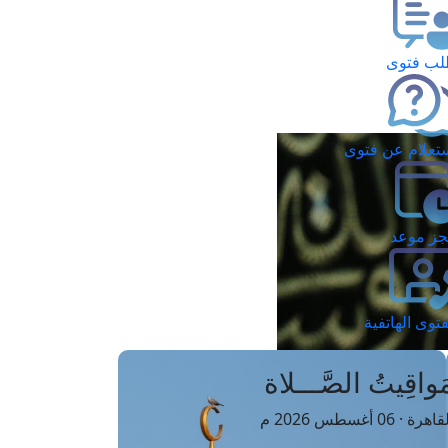
ب فتوى
تعلام عن فتوى
ز موعد
فتوى الهاتفية
َواقِيتُ الصَّـــلاة
اهرة · 06 أغسطس 2026 م