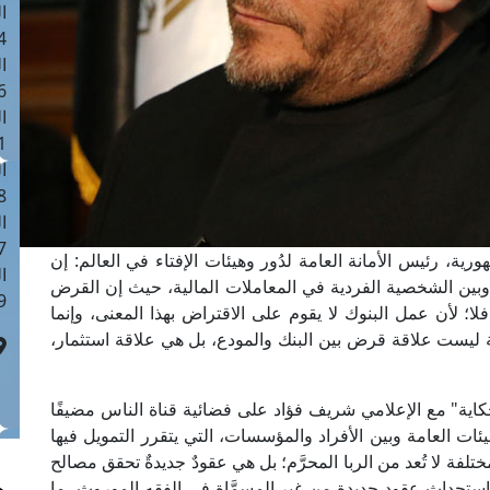
ا
 :40
ا
 :17
ا
 : 1
ا
8
ا
: 45
ية، رئيس الأمانة العامة لدُور وهيئات الإفتاء في العالم: إن
ا
ة وبين الشخصية الفردية في المعاملات المالية، حيث إن القرض
 :10
لا؛ لأن عمل البنوك لا يقوم على الاقتراض بهذا المعنى، وإنما
ة ليست علاقة قرض بين البنك والمودع، بل هي علاقة استثمار،
كاية" مع الإعلامي شريف فؤاد على فضائية قناة الناس مضيفًا
يئات العامة وبين الأفراد والمؤسسات، التي يتقرر التمويل فيها
لفة لا تُعد من الربا المحرَّم؛ بل هي عقودٌ جديدةٌ تحقق مصالح
استحداث عقودٍ جديدةٍ مِن غير المسمَّاة في الفقه الموروث، ما