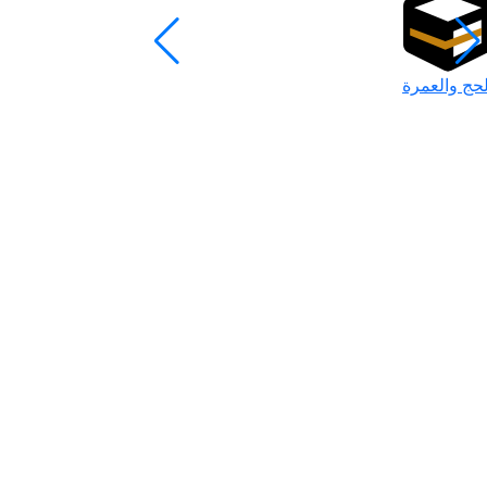
لحج والعمرة
رمضان