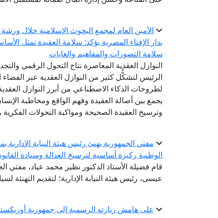
الأمين العام لمجمع البحوث الإسلامية خلال ورشة 
بدار الإفتاء المصرية يؤكد: سلامة العقيدة تمثل الأسا
سلامة التصورات والمفاهيم والغايات
النوازل العقدية المعاصرة نتاج التحول الرقمي والتج
الرئيس لتشكُّل كثير من النوازل العقدية عبر الفضاء ا
لطروحات الذكاء الاصطناعي من أبرز النوازل العقدية 
يجمع بين أصالة العقيدة وفهم الواقع ومخاطبة الإنس
وترسيخ العقيدة الصحيحة ومواكبة التحولات الفكرية وا
مفتي الجمهورية يهنئ رئيس هيئة النيابة الإدارية بم
الوطنية ركيزة أساسية لترسيخ العدالة وسيادة القانو
قام فضيلة الأستاذ الدكتور نظير محمد عياد، مفتي الجم
عيسى، رئيس هيئة النيابة الإدارية؛ لتقديم التهنئة لسيادت
على هامش زيارته الرسمية إلى جمهورية أوزبكستان 