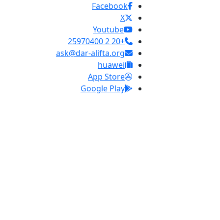
Facebook
X
Youtube
+20 2 25970400
ask@dar-alifta.org
huawei
App Store
Google Play