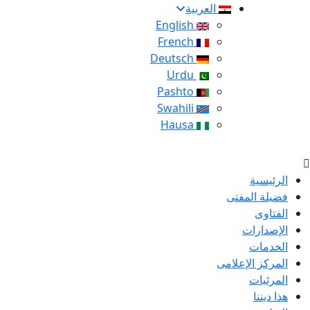
العربية
English
French
Deutsch
Urdu
Pashto
Swahili
Hausa
الرئيسية
فضيلة المفتى
الفتاوى
الإصدارات
الخدمات
المركز الإعلامى
المرئيات
هذا ديننا