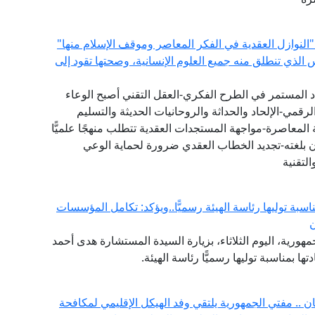
"النوازل العقدية في الفكر المعاصر وموقف الإسلام منها"
س الذي تنطلق منه جميع العلوم الإنسانية، وصحتها تقود إلى
دد المستمر في الطرح الفكري-العقل التقني أصبح الوعاء
لرقمي-الإلحاد والحداثة والروحانيات الحديثة والتسليم
المعاصرة-مواجهة المستجدات العقدية تتطلب منهجًا علميًّا
ان بلغته-تجديد الخطاب العقدي ضرورة لحماية الوعي
لتقنية
ناسبة توليها رئاسة الهيئة رسميًّا..ويؤكد: تكامل المؤسسات
ن
هورية، اليوم الثلاثاء، بزيارة السيدة المستشارة هدى أحمد
ها بمناسبة توليها رسميًّا رئاسة الهيئة.
.. مفتي الجمهورية يلتقي وفد الهيكل الإقليمي لمكافحة