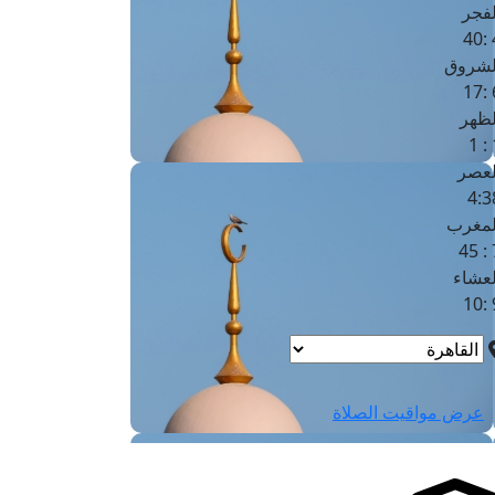
لفجر
4
لشروق
6
لظهر
1
لعصر
4:3
لمغرب
7 
لعشاء
9
عرض مواقيت الصلاة