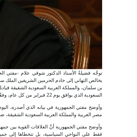
توجَّه فضيلةُ الأستاذ الدكتور شوقي علام -مفتي الجم
بخالص التهاني إلى خادم الحرمين الشريفين الملك سل
بن سلمان، والمملكة العربية السعودية الشقيقة قيادةً
السعودية الذي يوافق يوم 22 فبراير من كل عام، وفقًا للأمر الملكي الذي أصدره خادم الحرمين الشريفين.
وأوضح مفتي الجمهورية في بيانه الذي أصدره، اليوم 
مصر العربية والمملكة العربية السعودية الشقيقة، ضار
وأوضح مفتي الجمهورية أنَّ العلاقات القوية بين جمهو
فقط على النواحي السياسية، بل تتخطاها إلى جميع ال