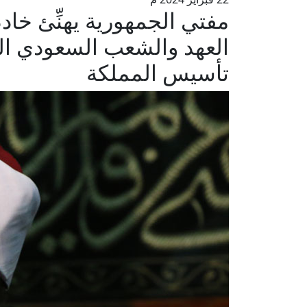
مفتي الجمهورية يهنِّئ خا
العهد والشعب السعودي الش
تأسيس المملكة