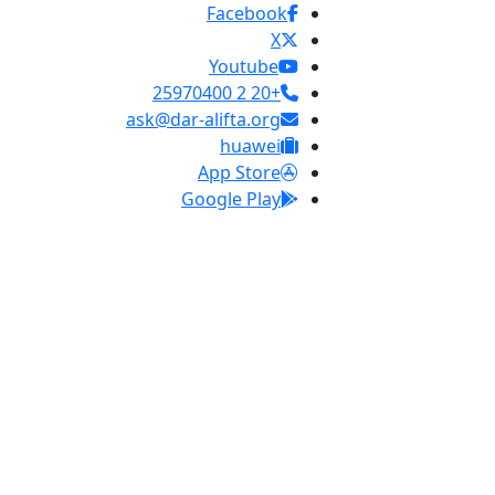
Facebook
X
Youtube
+20 2 25970400
ask@dar-alifta.org
huawei
App Store
Google Play