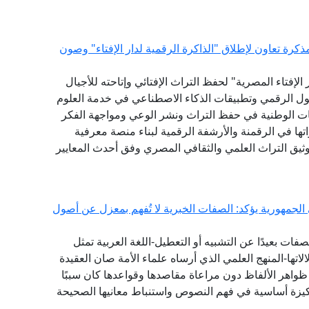
كرة تعاون لإطلاق "الذاكرة الرقمية لدار الإفتاء" وصون
لإفتاء المصرية" لحفظ التراث الإفتائي وإتاحته للأجيال
حول الرقمي وتطبيقات الذكاء الاصطناعي في خدمة العلوم
ات الوطنية في حفظ التراث ونشر الوعي ومواجهة الفكر
ها في الرقمنة والأرشفة الرقمية لبناء منصة معرفية
توثيق التراث العلمي والثقافي المصري وفق أحدث المعايير
 الجمهورية يؤكد: الصفات الخبرية لا تُفهم بمعزل عن أصول
ات بعيدًا عن التشبيه أو التعطيل-اللغة العربية تمثل
تها-المنهج العلمي الذي أرساه علماء الأمة صان العقيدة
واهر الألفاظ دون مراعاة مقاصدها وقواعدها كان سببًا
يزة أساسية في فهم النصوص واستنباط معانيها الصحيحة