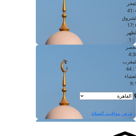
لفجر
4
لشروق
6
لظهر
1
لعصر
4:3
لمغرب
7 
لعشاء
9
عرض مواقيت الصلاة