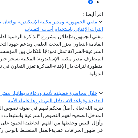
اقرأ أيضا :
مفتي الجمهورية ومدير مكتبة الإسكندرية يوقعان مذ
التراث الإفتائي باستخدام أحدث التقنيات
مفتي الجمهورية:إطلاق مشروع "الذاكرة الرقمية لدار ا
القادمة-التعاون يعزز البحث العلمي ويدعم جهود الت
الشرعية-الشراكة تمثل نموذجًا للتكامل بين المؤسس
المتطرف-مدير مكتبة الإسكندرية:-المكتبة تسخر خبرات
متطورة لتراث دار الإفتاء-المذكرة تعزز التعاون في 
الدولية
خلال محاضرة فضيلته لأئمة ودعاة بريطانيا.. مفتي
العقيدة وقواعد الاستدلال التي قررها علماء الأمة
تنزيه الله تعالى أصلٌ محكم تُفهم في ضوئه نصوص الصف
المدخل الصحيح لفهم النصوص الشرعية واستيعاب دلالا
وأزال اللبس وحفظها من الفهم الخاطئ-الجمود على ظ
في ظهور انحرافات عقدية-العقل المنضبط بالوحي رك