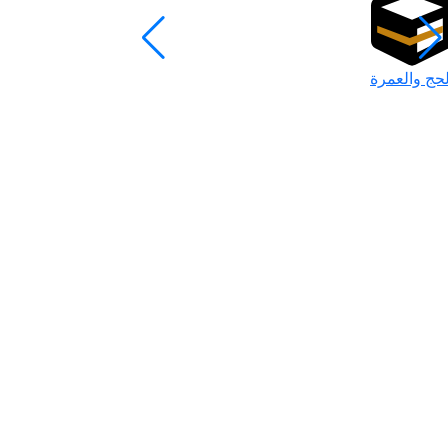
لحج والعمرة
رمضان