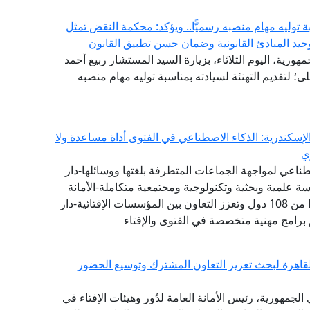
توليه مهام منصبه رسميًّا.. ويؤكد: محكمة النقض تمثل
حيد المبادئ القانونية وضمان حسن تطبيق القانون
هورية، اليوم الثلاثاء، بزيارة السيد المستشار ربيع أحمد
 لتقديم التهنئة لسيادته بمناسبة توليه مهام منصبه
إسكندرية: الذكاء الاصطناعي في الفتوى أداة مساعدة ولا
ي
طناعي لمواجهة الجماعات المتطرفة بلغتها ووسائلها-دار
 علمية وبحثية وتكنولوجية ومجتمعية متكاملة-الأمانة
العامة لدور وهيئات الإفتاء في العالم تضم 111 عضوًا من 108 دول وتعزز التعاون بين المؤسسات الإفتائية-دار
 برامج مهنية متخصصة في الفتوى والإفتاء
القاهرة لبحث تعزيز التعاون المشترك وتوسيع الحضور
لجمهورية، رئيس الأمانة العامة لدُور وهيئات الإفتاء في