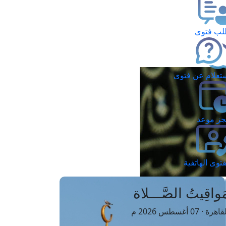
ب فتوى
تعلام عن فتوى
ز موعد
فتوى الهاتفية
َواقِيتُ الصَّـــلاة
اهرة · 07 أغسطس 2026 م