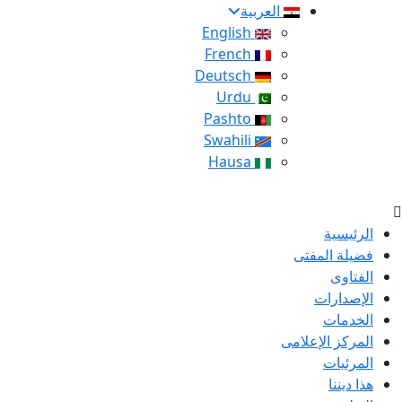
العربية
English
French
Deutsch
Urdu
Pashto
Swahili
Hausa
الرئيسية
فضيلة المفتى
الفتاوى
الإصدارات
الخدمات
المركز الإعلامى
المرئيات
هذا ديننا