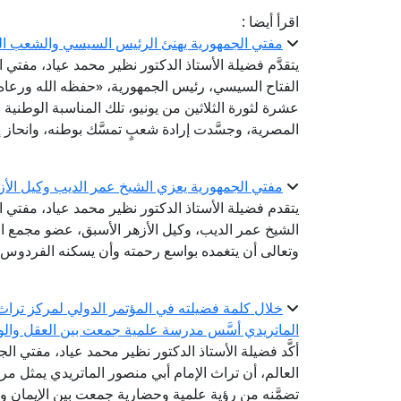
اقرأ أيضا :
مفتي الجمهورية يهنئ الرئيس السيسي والشعب المص
يتقدَّم فضيلة الأستاذ الدكتور نظير محمد عياد، مفتي
الفتاح السيسي، رئيس الجمهورية، «حفظه الله ورعاه
عشرة لثورة الثلاثين من يونيو، تلك المناسبة الوطنية
المصرية، وجسَّدت إرادة شعبٍ تمسَّك بوطنه، وانحاز إ
مفتي الجمهورية يعزي الشيخ عمر الديب وكيل الأز
يتقدم فضيلة الأستاذ الدكتور نظير محمد عياد، مفتي 
الشيخ عمر الديب، وكيل الأزهر الأسبق، عضو مجمع الب
وتعالى أن يتغمده بواسع رحمته وأن يسكنه الفردوس ا
خلال كلمة فضيلته في المؤتمر الدولي لمركز تراث ا
الماتريدي أسَّس مدرسة علمية جمعت بين العقل والو
أكَّد فضيلة الأستاذ الدكتور نظير محمد عياد، مفتي الج
العالم، أن تراث الإمام أبي منصور الماتريدي يمثل مرجع
تضمَّنه من رؤية علمية وحضارية جمعت بين الإيمان وا