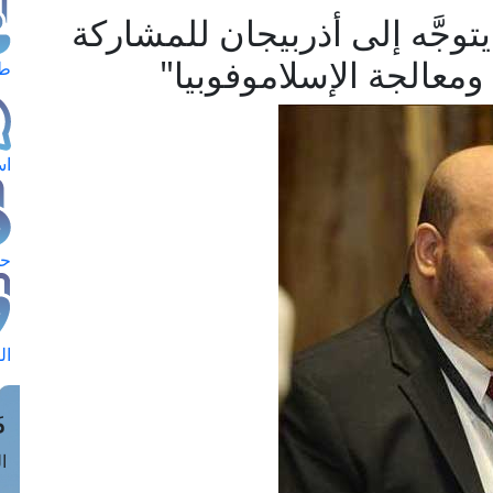
وجَّه إلى أذربيجان للمشاركة
معالجة الإسلاموفوبيا"
طل
اس
حج
ال
م
الق