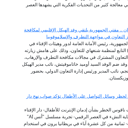
في معالجة كثير من التحديات الفكرية التي يشهدها العصر
.. مفتي الجمهورية يلتقي وفد الهيكل الإقليمي لمكافحة
جمهورية، رئيس الأمانة العامة لدور وهيئات الإفتاء في
لعالم، وفد الهيكل الإقليمي لمكافحة الإرهاب (RATS) التابع لمنظمة شنغهاي للتعاون، وذلك على هامش زيارته
التعاون المشترك في مجالات مكافحة التطرف والإرهاب،
، وقد ضم الوفد السيد أوميد خاتاموفيتش، نائب مدير الهيكل
نجم، نائب المدير ورئيس إدارة التعاون الدولي، بحضور
وزبكستان.
ية لحظر وسائل التواصل على الأطفال تؤكد صواب نهج دار
 ناقوس الخطر بشأن إدمان الإنترنت للأطفال- دار الإفتاء
سبقت إلى تبني نموذج "الفتوى الرقمية الوقائية" لحماية النشء في العصر الرقمي- تجربة مسلسل "أنس AI"
 ثمانية من كل عشرة آباء في بريطانيا يرون في استخدام