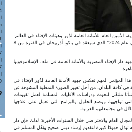
ا
 :42
ا
 :18
ا
الأمين العام للأمانة العامة لدُور وهيئات الإفتاء في العالم-
 : 1
في مؤتمر "احتضان التنوع: معالجة الإسلاموفوبيا في عام 2024" الذي سيعقد في باكو، أذربيجان في الفترة من 8
ا
7
ا
دار الإفتاء المصرية والأمانة العامة في ملف الإسلاموفوبيا
: 43
اهرة.
ا
هذا المؤتمر المهم تعكس جهود الأمانة العامة لدُور الإفتاء في
 :8
ة في كافة البلدان، من أجل تغيير الصورة النمطية المشوهة عن
أنشأتا ملتقًى لبحوث ودراسات الأقليات المسلمة لعمل تقييمات
لتي تواجهها، ووضع الحلول والبرامج التي تعمل على علاجها
عَّال في مجتمعاتهم الغربية.
مجال العام والافتراضي خلال السنوات الأخيرة؛ لذلك فإن دار
تبذل جهودًا كبيرة لتقديم إرشاد ديني صحيح يؤهِّل المسلم في