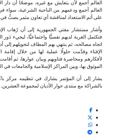
العالم أجمع لأن يتعايش مع غيره، موضحًا أن دار ا
العالم أجمع ودعمهم من الناحية الشرعية، سواء في 
على أتم الاستعداد لمناقشة أي تعاون مثمر يصبُّ ف
وأشار مستشار مفتي الجمهورية إلى أن رُهاب الإ
فتكتمل الغربة لديهم نفسيًّا واجتماعيًّا، ليجيء دَو
اتجاه مصالحه، ثم ينتهي بهم المطاف لتحويلهم إلى أدوات
الإفتاء وقدَّمت حلولًا عملية لها من خلال إقامة ا
لأفكارهم ومحاصرة فتاويهم وبيان عوارها، ثم أقامت 
الموثوق بها، وبين المراكز الإسلامية والجامعات في ال
يشار إلى أن المؤتمر يشارك في تنظيمه مركز باكو 
بالشراكة مع منتدى حوار الأديان لمجموعة العشرين.