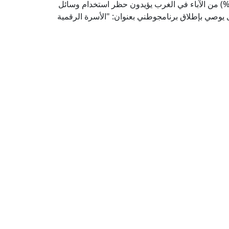
طفالهم لوسائل التواصل الاجتماعي تأثيرًا سلبيًّا- (79%) من الآباء في الغرب يؤيدون حظر استخدام وسائل
1 عامًا - مؤشر الفتوى يوصي بإطلاق برنامجوطني بعنوان: "الأسرة الرقمية