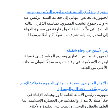
ري بالذكرى الثالثة عشرة لثورة الثلاثين من يونيو
 الجمهورية، بخالص التهاني إلى فخامة السيد الرئيس عبد
» وإلى جموع الشعب المصري، بمناسبة الذكرى الثالثة
 الخالدة التي مثَّلت نقطة تحول فارقة في مسيرة الدولة
لى استقراره، واستشرف مستقبلًا أكثر أمنًا ورسوخًا.
هر الأسبق في وفاة شقيقه
الجمهورية، بخالص التعازي وصادق المواساة إلى فضيلة
حوث الإسلامية، في وفاة شقيقه، سائلًا المولى سبحانه
لأعلى من الجنة.
لإمام الماتريدي بسمرقند.. مفتي الجمهورية يؤكد: الإمام
حي ورسَّخت الاعتدال والوسطية
مهورية ، رئيس الأمانة العامة لدُور وهيئات الإفتاء في
ًا أصيلًا للاعتدال والعقلانية في الحضارة الإسلامية، بما
لعلم، والعقل والوحي، وربطت بين العقيدة والأخلاق