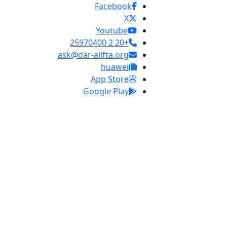
Facebook
X
Youtube
+20 2 25970400
ask@dar-alifta.org
huawei
App Store
Google Play