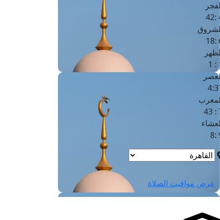
لفجر
4
لشروق
6
لظهر
1
لعصر
4:3
لمغرب
7 
لعشاء
9
عرض مواقيت الصلاة