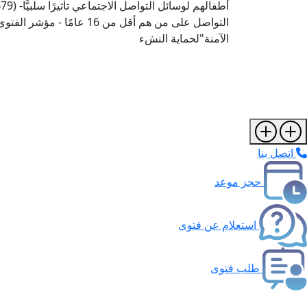
أ
التواصل على من هم أقل من 6
الآمنة"لحماية النشء
اتصل بنا
حجز موعد
استعلام عن فتوى
طلب فتوى