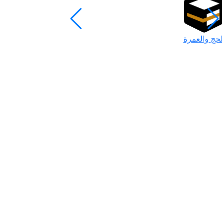
لحج والعمرة
رمضان