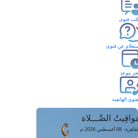
ب فتوى
تعلام عن فتوى
ز موعد
فتوى الهاتفية
َواقِيتُ الصَّـــلاة
اهرة · 08 أغسطس 2026 م