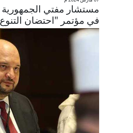
مستشار مفتي الجمهورية يت
في مؤتمر "احتضان التنوع و