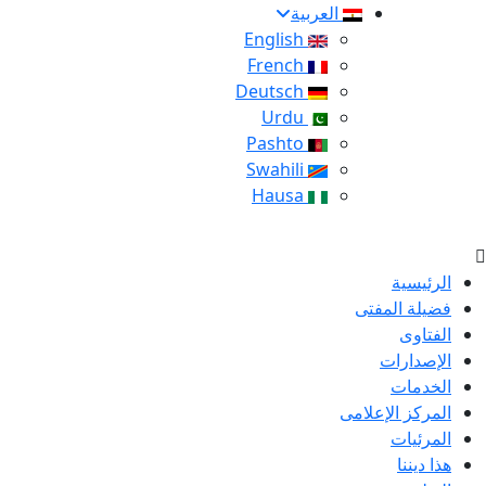
العربية
English
French
Deutsch
Urdu
Pashto
Swahili
Hausa
الرئيسية
فضيلة المفتى
الفتاوى
الإصدارات
الخدمات
المركز الإعلامى
المرئيات
هذا ديننا