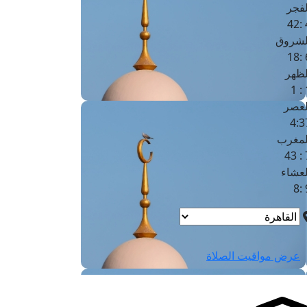
لفجر
4
لشروق
6
لظهر
1
لعصر
4:3
لمغرب
7 
لعشاء
9
عرض مواقيت الصلاة