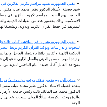
مفتي الجمهورية يشهد مراسم تكريم الفائزين في مس
شهد فضيلة الأستاذ الدكتور نظير محمد عياد، مفتي الج
العالم، اليوم السبت، مراسم تكريم الفائزين في مسابق
الإسلامية، وذلك بحضور عدد من القيادات الدينية والع
لتميزهم في حفظ القرآن الكريم وتلاوته، وتشجيعًا ل
مفتي الجمهورية يشارك في مناقشة كتاب «التدخل ال
للبحوث والدراسات ويؤكد: القرآن الكريم يربط النصر 
الحكمة الإلهية لا تُقاس دائمًا بالانتصار العاجل وإنما ب
جديدة لفهم القصص الديني والفعل الإلهي ندعو إلى قر
يفتح هذا العمل آفاقًا جديدة أمام الباحثين لمزيد من 
مفتي الجمهورية يعزي نائب رئيس جامعة الأزهر للو
يتقدم فضيلة الأستاذ الدكتور نظير محمد عياد، مفتي 
الدكتور محمد عبد المالك، نائب رئيس جامعة الأزهر لفر
والدة زوجته الكريمة، سائلًا المولى سبحانه وتعالى 
الجنة.