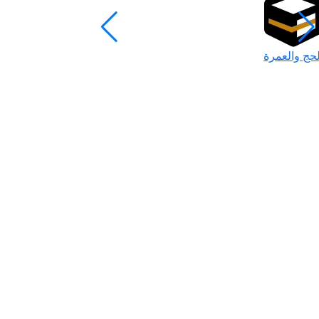
لحج والعمرة
رمضان