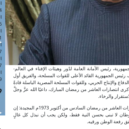
ا
 :42
ا
 :18
ا
 : 1
ا
7
ا
: 43
هورية، رئيس الأمانة العامة لدُور وهيئات الإفتاء في العالم-
ا
 رئيس الجمهورية القائد الأعلى للقوات المسلحة، والفريق أول
 :8
دفاع والإنتاج الحربي، وللقوات المسلحة المصرية الباسلة قادةً
 انتصارات العاشر من رمضان المبارك، داعيًا الله عزَّ وجلَّ
استقرار والرخاء.
وقال مفتي الجمهورية في بيانه بمناسبة ذكرى انتصارات العاشر من رمضان السادس من أكتوبر 1973م المجيدة: إن
الأوطان لا تبنى بحسن النية فقط، ولكن يجب أن نبذل كل غالٍ
قق رفعة الوطن ورقيه.