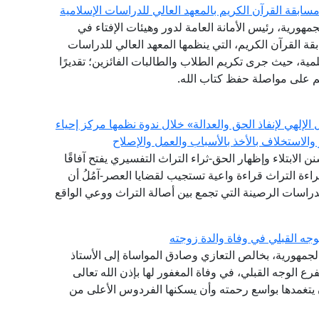
ابقة القرآن الكريم بالمعهد العالي للدراسات الإسلامية
مهورية، رئيس الأمانة العامة لدور وهيئات الإفتاء في
ة القرآن الكريم، التي ينظمها المعهد العالي للدراسات
لمية، حيث جرى تكريم الطلاب والطالبات الفائزين؛ تقديرًا
هم على مواصلة حفظ كتاب الله.
إلهي لإنفاذ الحق والعدالة» خلال ندوة نظمها مركز إحياء
والاستخلاف بالأخذ بالأسباب والعمل والإصلاح
سنن الابتلاء وإظهار الحق-ثراء التراث التفسيري يفتح آفاقًا
اءة التراث قراءة واعية تستجيب لقضايا العصر-آمُلُ أن
الدراسات الرصينة التي تجمع بين أصالة التراث ووعي الواقع
جه القبلي في وفاة والدة زوجته
الجمهورية، بخالص التعازي وصادق المواساة إلى الأستاذ
ع الوجه القبلي، في وفاة المغفور لها بإذن الله تعالى
أن يتغمدها بواسع رحمته وأن يسكنها الفردوس الأعلى من