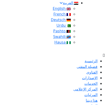
العربية
English
French
Deutsch
Urdu
Pashto
Swahili
Hausa
الرئيسية
فضيلة المفتى
الفتاوى
الإصدارات
الخدمات
المركز الإعلامى
المرئيات
هذا ديننا