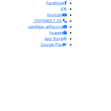
Facebook
X
Youtube
+20 2 25970400
ask@dar-alifta.org
huawei
App Store
Google Play