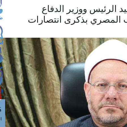
د الرئيس ووزير الدفاع
 المصري بذكرى انتصارات
طل
اس
حج
ال
م
الق