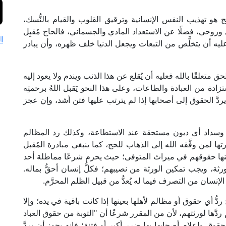
و تهذيب النفس الإنسانية وترقيق القلوب والقيام بالنُّسك،
ي وروحي، فضلًا عن الاستعداد المادي والجسماني، فالحاج مُقبِل
ا
ليه أن يتخلَّص من التبعات ويجعل الدنيا خلف ظهره، وأن يبادر
متعلقًا بالله فعليه أن يُقلع عن هذا الذنب ويندم ولا يعود إليه
ادة من العبادة والطاعات، وعلى هذا النحو يَقبل اللهُ برحمتِه
أن يردَّ الحقوق إلى أصحابها إذا لم يترتب عليها فتن أشد، وإن عجز
 وسداد أي ديون مستحقة عند الاستطاعة، وكذلك رد المظالم
لمن وفَّقه الله إلى الذهاب للحج، كما ينبغي مبادرة المُقبل
منها حقوقهم في ميراث المتوفى؛ حيث يحرم شرعًا مماطلة أحد
ثة، ويجب تمكين الورثة من نصيبهم؛ فكلُّ إنسان أحقُّ بماله.
إنسان من التصرف فيما له يُعدُّ من قبيل الظلم المحرَّم.
أي حقوق أو مظالم لأهلها بعينها إذا كانت باقية في يده؛ وإلا
 ردَّها لورثتهم، لأن من المقرر شرعًا أن "التوبة من حقوق العباد
 الحقوق وإعلام أصحابها بها ضرر أكبر أو فتنة؛ فإنه يجوز أن يردَّ