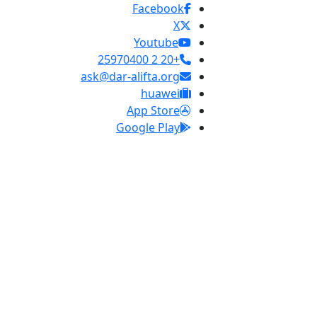
Facebook
X
Youtube
+20 2 25970400
ask@dar-alifta.org
huawei
App Store
Google Play