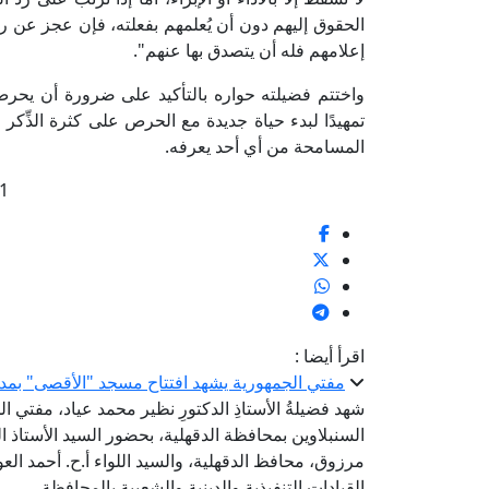
الحقوق إليهم دون أن يُعلمهم بفعلته، فإن عجز عن 
إعلامهم فله أن يتصدق بها عنهم".
واختتم فضيلته حواره بالتأكيد على ضرورة أن يحرص 
تمهيدًا لبدء حياة جديدة مع الحرص على كثرة الذِّكر 
المسامحة من أي أحد يعرفه.
1
اقرأ أيضا :
مفتي الجمهورية يشهد افتتاح مسجد "الأقصى" بمدين
شهد فضيلةُ الأستاذِ الدكتورِ نظير محمد عياد، مفتي ال
السنبلاوين بمحافظة الدقهلية، بحضور السيد الأستاذ ا
مرزوق، محافظ الدقهلية، والسيد اللواء أ.ح. أحمد ا
القيادات التنفيذية والدينية والشعبية بالمحافظة.