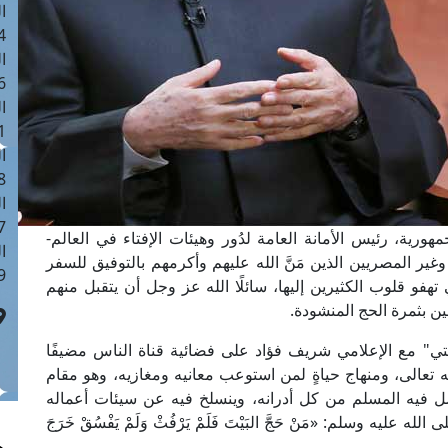
ا
 :40
ا
 :17
ا
 : 1
ا
8
ا
: 45
هورية، رئيس الأمانة العامة لدُور وهيئات الإفتاء في العالم-
ا
وغير المصريين الذين مَنَّ الله عليهم وأكرمهم بالتوفيق للسفر
 :10
تهفو قلوب الكثيرين إليها، سائلًا الله عز وجل أن يتقبل منهم
ن بثمرة الحج المنشودة.
تي" مع الإعلامي شريف فؤاد على فضائية قناة الناس مضيفًا
له تعالى، ومنهاج حياةٍ لمن استوعب معانيه ومغازيه، وهو مقام
سل فيه المسلم من كل أدرانه، وينسلخ فيه عن سيئات أعماله
ه عليه وسلم: «مَنْ حَجَّ البَيْتَ فَلَمْ يَرْفُثْ وَلَمْ يَفْسُقْ خَرَجَ