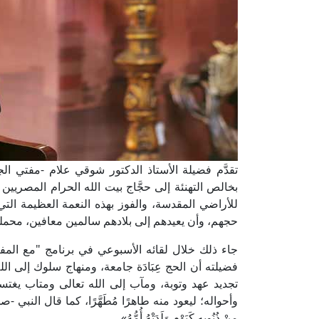
تقدَّم فضيلة الأستاذ الدكتور شوقي علام -مفتي الجم
بخالص التهنئة إلى حجَّاج بيت الله الحرام المصريين 
للأراضي المقدسة، والفوز بهذه النعمة العظيمة التي 
حجهم، وأن يعيدهم إلى بلادهم سالمين معافين، محملي
جاء ذلك خلال لقائه الأسبوعي في برنامج "مع المف
فضيلته أن الحج عِبَادَة جامعة، ومنهاج سلوك إلى ال
تجديد عهد وتوبة، ومآب إلى الله تعالى ومتاب يغت
وأحواله؛ ليعود منه طاهرًا مُطَهَّرًا، كما قال النبي -صلى الل
مِنْ ذُنُوبِه كَيَوْمِ وَلَدَتْهُ أُمُّهُ».