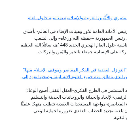
ي والأُمَّتين العربية والإسلامية بمناسبة حلول العام
ئيس الأمانة العامة لدُور وهيئات الإفتاء في العالم- بأصدق
ي، رئيس الجمهورية –حفظه الله ورعاه– وإلى الشعب
المصري العظيم، وإلى الأُمَّتين العربية والإسلامية؛ بمناسبة حلول العام الهجري الجديد 1448هـ، سائلًا الله العظيم
ركة على الإنسانية جمعاء بالخير واليُمن والبركات.
"النوازل العقدية في الفكر المعاصر وموقف الإسلام منها"
س الذي تنطلق منه جميع العلوم الإنسانية، وصحتها تقود إلى
دد المستمر في الطرح الفكري-العقل التقني أصبح الوعاء
لرقمي-الإلحاد والحداثة والروحانيات الحديثة والتسليم
المعاصرة-مواجهة المستجدات العقدية تتطلب منهجًا علميًّا
ان بلغته-تجديد الخطاب العقدي ضرورة لحماية الوعي
لتقنية