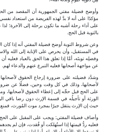
وأوضح فضيلة مفتي الجمهورية أن المقصد من الحج ه
مؤكدًا على أنه لا بدَّ لهذه الفريضة من استعداد نفس
على أداء رحلة أشبه ما تكون برحلة إلى الآخرة؛ لذا ع
بالتوبة قبل الحج.
وعن شروط التوبة أوضح فضيلة المفتي أنه إذا كان الحق 
في المستقبل، وأن يحرص على الإنابة إلى الله والاستز
وفضلِه توبتَه، أمَّا إذا تعلق هذا الحق بالعباد فعليه 
عن مواجهة أصحابها فعليه التبرع عنهم والدعاء لهم.
وشدَّد فضيلته على ضرورة إرجاع الحقوق لأصحابها
لأصحابها، وذلك في كل وقت وحين، فضلًا عن ضرورتها 
على الحج قبل حجِّه إلى إعطاء الحقوق لأصحابها، و
الورثة أو تأجيلُه في قسمة الإرث دون رضا باقي الور
حيث إن الإرث ينتقل جبرًا بمجرد موت المُورث، فمنع ال
وأضاف فضيلة المفتي: ويجب على المقبل على الحج ردُّ 
فعليه ردُّ قيمتها إذا استُهلكت أو فُقدت، فإن لم يجدهم
لا تسقط إلا بالأداء أو الإبراء، أما إذا ترتب على ردِّ