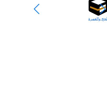
لحج والعمرة
رمضان