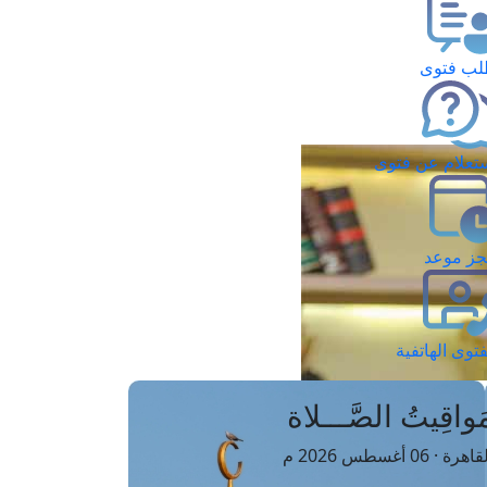
ب فتوى
تعلام عن فتوى
ز موعد
فتوى الهاتفية
َواقِيتُ الصَّـــلاة
اهرة · 06 أغسطس 2026 م