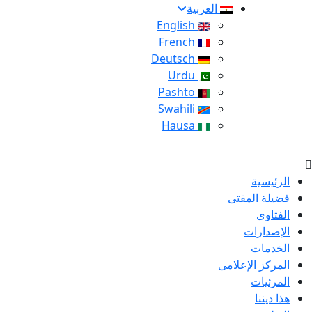
العربية
English
French
Deutsch
Urdu
Pashto
Swahili
Hausa
الرئيسية
فضيلة المفتى
الفتاوى
الإصدارات
الخدمات
المركز الإعلامى
المرئيات
هذا ديننا