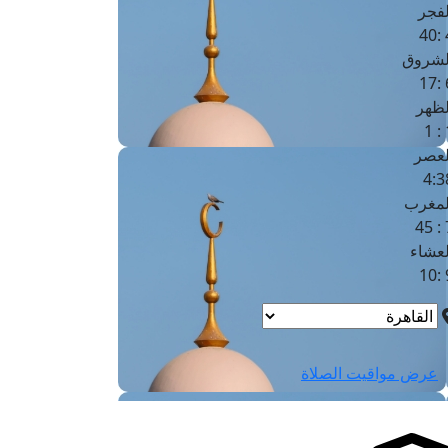
لفجر
4
لشروق
6
لظهر
1
لعصر
4:3
لمغرب
7 
لعشاء
9
عرض مواقيت الصلاة