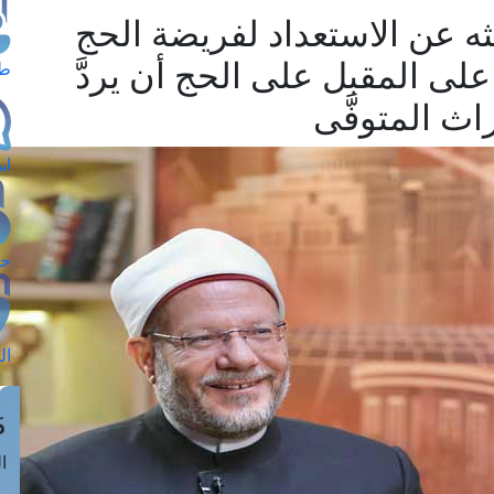
ه عن الاستعداد لفريضة الحج
على المقبل على الحج أن يردَّ
طل
اث المتوفَّى
اس
حج
ال
م
الق