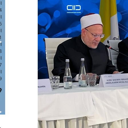
ا
 :40
ا
 :17
ا
 : 1
ا
8
ا
: 45
ا
 :10