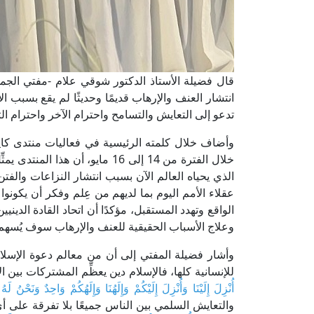
قال فضيلة الأستاذ الدكتور شوقي علام -مفتي الجمهور
انتشار العنف والإرهاب قديمًا وحديثًا لم يقع بسبب ا
تدعو إلى التعايش والتسامح واحترام الآخر واحترام الت
وأضاف خلال كلمته الرئيسية في فعاليات منتدى كايسي
خلال الفترة من 14 إلى 16 مايو، أ
الذي يحياه العالم الآن بسبب انتشار النزاعات والفت
عقلاء الأمم اليوم بما لديهم من عِلم وفكر أن يكونو
الواقع وتهدد المستقبل، مؤكدًا أن اتحاد القادة الدي
وعلاج الأسباب الحقيقية للعنف والإرهاب سوف يُسهم 
وأشار فضيلة المفتي إلى أن من معالم دعوة الإسلام 
للإنسانية كلها، فالإسلام دين يعظِّم المشتركات بين ال
أُنْزِلَ إِلَيْنَا وَأُنْزِلَ إِلَيْكُمْ وَإِلَهُنَا وَإِلَهُكُمْ وَاحِدٌ وَنَحْنُ ل
والتعايش السلمي بين الناس جميعًا بلا تفرقة على أ