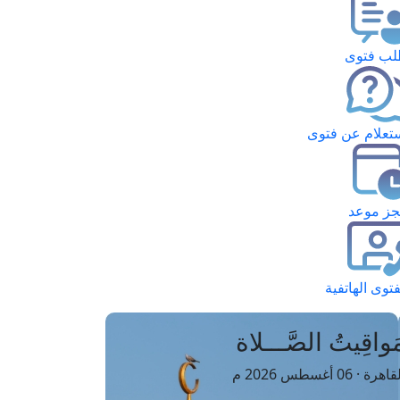
ب فتوى
تعلام عن فتوى
ز موعد
فتوى الهاتفية
َواقِيتُ الصَّـــلاة
اهرة · 06 أغسطس 2026 م