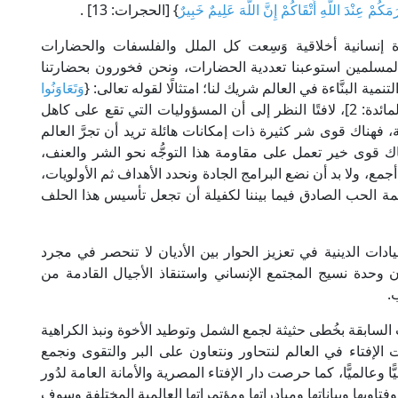
َكُمْ عِنْدَ اللَّهِ أَتْقَاكُمْ إِنَّ اللَّهَ عَلِيمٌ خَبِيرٌ
} [الحجرات: 13] .
رة إنسانية أخلاقية وَسِعت كل الملل والفلسفات والحضارات
المسلمين استوعبنا تعددية الحضارات، ونحن فخورون بحضارتنا
مية البنَّاءة في العالم شريك لنا؛ امتثالًا لقوله تعالى: {
وَتَعَاوَنُوا
} [المائدة: 2]، لافتًا النظر إلى أن المسؤوليات التي تقع على كاهل
فهناك قوى شر كثيرة ذات إمكانات هائلة تريد أن تجرَّ العالم
ك قوى خير تعمل على مقاومة هذا التوجُّه نحو الشر والعنف،
جمع، ولا بد أن نضع البرامج الجادة ونحدد الأهداف ثم الأولويات،
يمة الحب الصادق فيما بيننا لكفيلة أن تجعل تأسيس هذا الحلف
ادات الدينية في تعزيز الحوار بين الأديان لا تنحصر في مجرد
وحدة نسيج المجتمع الإنساني واستنقاذ الأجيال القادمة من
.
السابقة بخُطى حثيثة لجمع الشمل وتوطيد الأخوة ونبذ الكراهية
ات الإفتاء في العالم لنتحاور ونتعاون على البر والتقوى ونجمع
 وعالميًّا، كما حرصت دار الإفتاء المصرية والأمانة العامة لدُور
فتاويها وبياناتها ومبادراتها ومؤتمراتها العالمية المختلفة وسوف