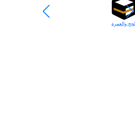
لحج والعمرة
رمضان