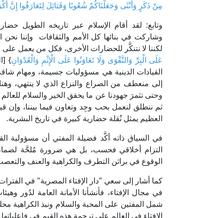
مِنْ ذَكَرٍ وَأُنْثَى وَجَعَلْنَاكُمْ شُعُوبًا وَقَبَائِلَ لِتَعَارَفُوا إِنَّ أَكْرَم
وتابع: لقد أقام الإسلام عبر تاريخه الطويل حضا
وشاركت في بنائها كل الأمم والثقافات وإننا نحن 
لكننا لا نتنكَّر للحضارات الأخرى، فكل من يعمل على التن
عَلَى الْبِرِّ وَالتَّقْوَى وَلَا تَعَاوَنُوا عَلَى الْإِثْمِ وَالْعُدْوَانِ
القيادات الدينية هي مسؤوليات جسيمة، ومهام شاقة، 
إلى منعطف من الصراع والنزاع الذي لا ينتهي، وهنا
وحتى تثمرَ جهودنا عن ما يحقق الخير والسلام للعالم أ
ثم ننطلق لنعمل بحب وجِد وتعاون فيما بيننا، وإن ق
العظيم يمثل نُقلة حضارية كبيرة في تاريخ البشرية.
في السياق ذاته أكَّد فضيلة المفتي أن مسؤولية القي
التزام أخلاقي فحسب، بل هي ضرورة مُلحَّة لضمان 
الوقوع في براثن التطرف والكراهية والعنف والتعصب
كما أشار إلى سعي "دار الإفتاء المصرية" في الفترات 
في مجال الإفتاء، فأنشأنا الأمانة العامة لدُور وهيئ
شمل المفتين على المحبة والسلام ونبذ الكراهية محليًّا
الإفتاء في العالم على ترجمة هذه القيم في فاعلياتها و