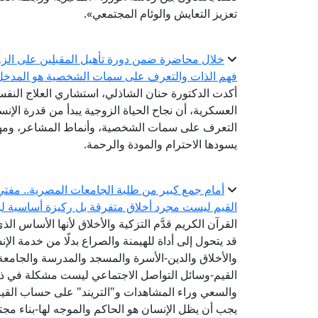
تعزيز التعايش والوئام المجتمعي».
خلال محاضرة ضمن دورة تأهيل المقبلين على الزوا
فهم الذات والتعرف على سمات الشخصية هو المدخل ا
أكدت الدكتورة حنان الشاذلي، استشاري العلاج النفسي
العسكرية، أن نجاح الحياة الزوجية يبدأ من قدرة ال
التعرف على سمات الشخصية، وأنماط المشاعر، ومهار
يسودها الاحترام والمودة والرحمة.
أمام جمع كبير من طلبة الجامعات المصرية.. مفتي 
القيم ليست مجرد أخلاق متفرقة بل ركيزة أساسية لبن
القرآن الكريم قدَّم التزكية والأخلاق لأنها الأساس الذ
قد يتحول إلى أداة للهيمنة والصراع بدلًا من خدمة الإنس
والأخلاق والدين-الأسرة والمسجد والمدرسة والجام
القيم-وسائل التواصل الاجتماعي ليست مشكلة في ذاتها
والسعي وراء المشاهدات و"التريند" على حساب القيم
يجب أن يظل الإنسان هو الحاكم والموجه لها-بناء مجتم