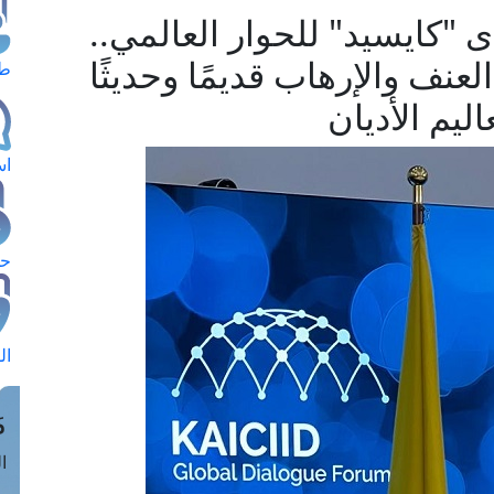
ى "كايسيد" للحوار العالمي..
لعنف والإرهاب قديمًا وحديثًا
طل
يم الأديان
اس
حج
ال
م
الق