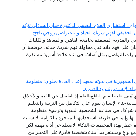
ج .. استشاري العلاج النفسي الدكتورة حنان الشاذلي تؤكد
لحقيقي لفهم شريك الحياة وبناء تواصل زوجي ناجح
 والمدربة المعتمدة بجامعة القاهرة والمعاهد والكليات
إنسان على فهم ذاته قبل محاولة فهم شريك حياته، موضحة أن
ات التواصل يمثل أساسًا في بناء علاقة أسرية مستقرة
الجمهورية في ندوته بمعهد إعداد القادة بحلوان: منظومة
اء الإنسان وتشييد العمران
ي يُبنى عليه العلم النافع-العلم إذا انفصل عن القيم والأخلاق
انية-بناء الإنسان يقوم على التكامل بين التربية والتعليم
عة شركاء في صناعة الشخصية السوية وترسيخ منظومة
 وإنما في طريقة استخدامها-المتاجرة بالكرامة الإنسانية
 خطر يهدد المجتمعات-الذكاء الاصطناعي أداة مهمة لكن
ع واعٍ ومستقر يبدأ ببناء شخصية قادرة على التمييز بين