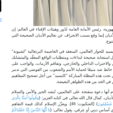
ا
ية، رئيس الأمانة العامة لدُور وهيئات الإفتاء في العالم: إن
لأديان إنما وقع بسبب الانحراف عن تعاليم الأديان الصحيحة التي
نوع.
د للحوار العالمي، المنعقد في العاصمة البرتغالية "لشبونة"
ن هذا المنتدى يمثِّل استجابة صحيحة لنداءات ومتطلبات الواقع المعقَّد والمتشابك
ن والاحتراب الداخلي والخارجي، وتفاقم الأزمات، والواجب على
ا حائط صد منيعًا لحماية الأمم والشعوب من الفوضى التي تدمر
نيين تحت هذه المظلة المباركة "كايسيد" من أجل تصحيح المفاهيم
في الحد من هذه الظواهر البغيضة.
أنها دعوة منفتحة على العالمين، تُنشد الخير والأمن والسلام
أديان، كمال قال الله تعالى في كتابه العزيز: {
وَقُولُوا آمَنَّا بِالَّذِي
َهُ مُسْلِمُونَ
} [العنكبوت: 46]. ويعزِّز الإسلام كذلك قيمة التفاهم
ي أساس ديني أو عِرقي، يقول تعالى: {
يَا أَيُّهَا النَّاسُ إِنَّا خَلَقْنَاكُمْ