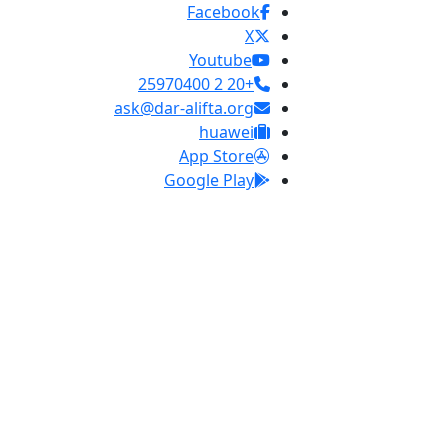
Facebook
X
Youtube
+20 2 25970400
ask@dar-alifta.org
huawei
App Store
Google Play