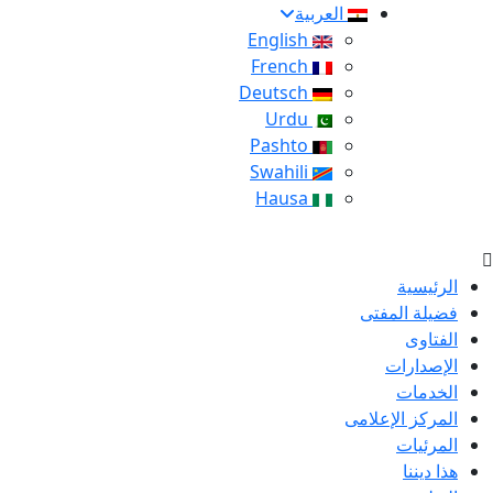
العربية
English
French
Deutsch
Urdu
Pashto
Swahili
Hausa
الرئيسية
فضيلة المفتى
الفتاوى
الإصدارات
الخدمات
المركز الإعلامى
المرئيات
هذا ديننا