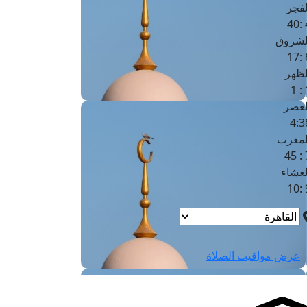
لفجر
4
لشروق
6
لظهر
1
لعصر
4:3
لمغرب
7 
لعشاء
9
عرض مواقيت الصلاة