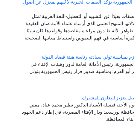
 الجمهورية يؤكد: الصفات الخبرية لا تُفهم بمعزل عن أصول
ات بعيدًا عن التشبيه أو التعطيل-اللغة العربية تمثل
تها-المنهج العلمي الذي أرساه علماء الأمة صان العقيدة
واهر الألفاظ دون مراعاة مقاصدها وقواعدها كان سببًا
يزة أساسية في فهم النصوص واستنباط معانيها الصحيحة
م بمناسبة تولي سيادته رئاسة هيئة قضايا الدولة
لجمهورية، رئيس الأمانة العامة لدور وهيئات الإفتاء في
ر أبو العزم؛ بمناسبة صدور قرار رئيس الجمهورية بتولي
ل تعزيز التعاون المشترك
وم الأحد، فضيلة الأستاذ الدكتور نظير محمد عياد، مفتي
افظة بورسعيد ودار الإفتاء المصرية، في إطار دعم الجهود
ناء المحافظة.