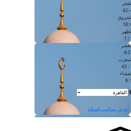
لفجر
4
لشروق
6
لظهر
1
لعصر
4:3
لمغرب
7 
لعشاء
9
عرض مواقيت الصلاة