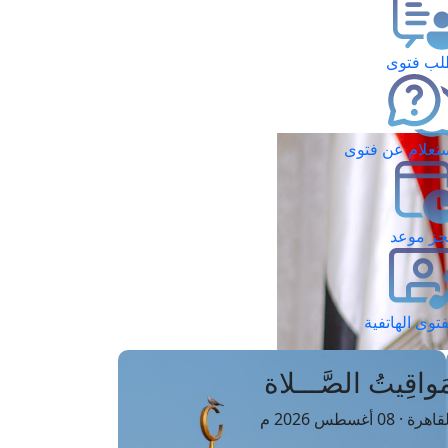
ب فتوى
تعلام عن فتوى
ز موعد
فتوى الهاتفية
َواقِيتُ الصَّـــلاة
اهرة · 08 أغسطس 2026 م