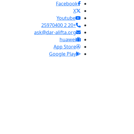
Facebook
X
Youtube
+20 2 25970400
ask@dar-alifta.org
huawei
App Store
Google Play