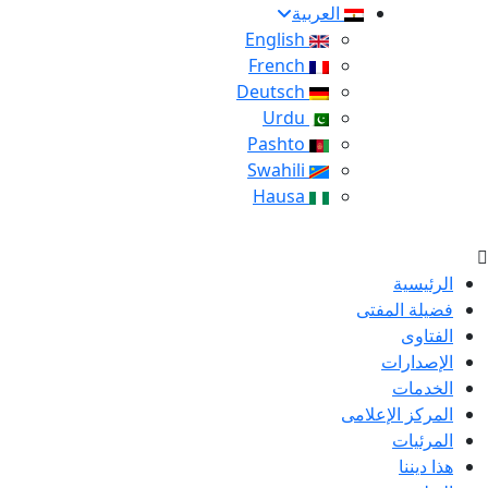
العربية
English
French
Deutsch
Urdu
Pashto
Swahili
Hausa
الرئيسية
فضيلة المفتى
الفتاوى
الإصدارات
الخدمات
المركز الإعلامى
المرئيات
هذا ديننا