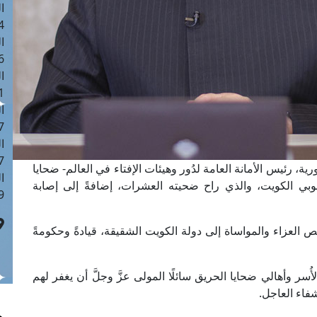
ا
 :42
ا
 :18
ا
 : 1
ا
7
ا
: 43
ة، رئيس الأمانة العامة لدُور وهيئات الإفتاء في العالم- ضحايا
ا
وبي الكويت، والذي راح ضحيته العشرات، إضافةً إلى إصابة
 :8
الص العزاء والمواساة إلى دولة الكويت الشقيقة، قيادةً وحكومةً
ُسر وأهالي ضحايا الحريق سائلًا المولى عزَّ وجلَّ أن يغفر لهم
شفاء العاجل.