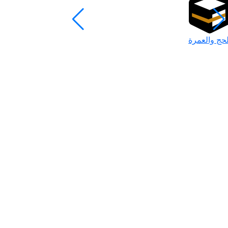
لحج والعمرة
رمضان