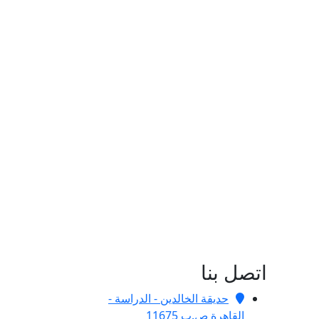
اتصل بنا
حديقة الخالدين - الدراسة -
القاهرة ص.ب 11675