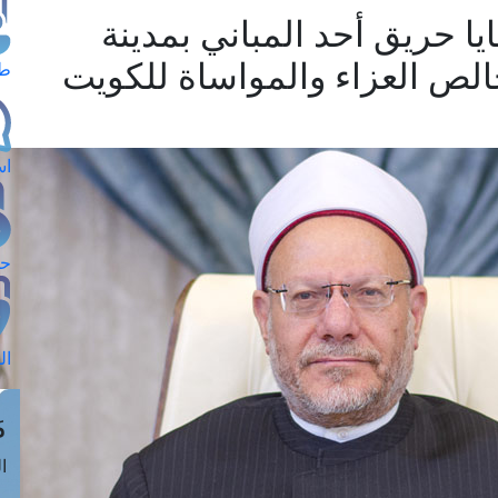
ا حريق أحد المباني بمدينة
خالص العزاء والمواساة للكويت
طل
اس
حج
ال
م
الق