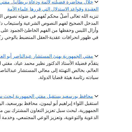
خلال محاضرة فضيلته لأئمة ودعاة بريطانيا.. مفتي
العقيدة وقواعد الاستدلال التي قررها علماء الأمة
تنزيه الله تعالى أصلٌ محكم تُفهم في ضوئه نصوص الصف
المدخل الصحيح لفهم النصوص الشرعية واستيعاب دلالا
وأزال اللبس وحفظها من الفهم الخاطئ-الجمود على ظ
في ظهور انحرافات عقدية-العقل المنضبط بالوحي رك
مفتي الجمهورية يهنئ المستشار عبدالناصر أبو العز
يتقدَّم فضيلة الأستاذ الدكتور نظير محمد عياد، مفتي ا
العالم، بخالص التهنئة إلى معالي المستشار عبدالناص
سيادته رئاسة هيئة قضايا الدولة.
محافظ بورسعيد يستقبل مفتي الجمهورية لبحث سب
استقبل اللواء إبراهيم أبو ليمون، محافظ بورسعيد، الي
الجمهورية، لبحث سبل تعزيز التعاون المشترك بين مح
الدعوية والتوعوية، وتعزيز الوعي المجتمعي، وخدمة أب