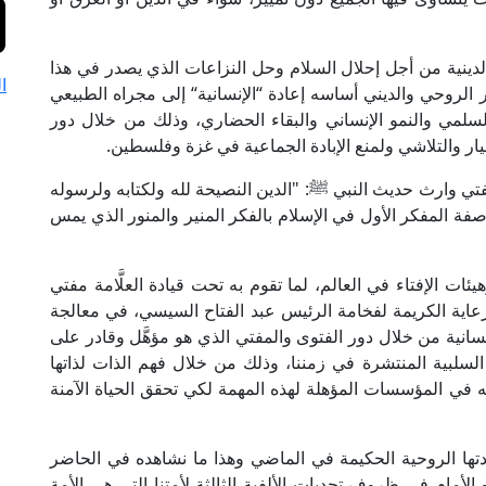
ة والدينية من أجل إحلال السلام وحل النزاعات الذي يصدر في هذا
ا
وار الروحي والديني أساسه إعادة “الإنسانية“ إلى مجراه الطبيعي
لسلمي والنمو الإنساني والبقاء الحضاري، وذلك من خلال دور
انهيار والتلاشي ولمنع الإبادة الجماعية في غزة وفلسطين.
المفتي وارث حديث النبي ﷺ: "الدين النصيحة لله ولكتابه ولرسوله
ة المفكر الأول في الإسلام بالفكر المنير والمنور الذي يمس
ئات الإفتاء في العالم، لما تقوم به تحت قيادة العلَّامة مفتي
عاية الكريمة لفخامة الرئيس عبد الفتاح السيسي، في معالجة
نسانية من خلال دور الفتوى والمفتي الذي هو مؤهَّل وقادر على
السلبية المنتشرة في زمننا، وذلك من خلال فهم الذات لذاتها
 في المؤسسات المؤهلة لهذه المهمة لكي تحقق الحياة الآمنة
قيادتها الروحية الحكيمة في الماضي وهذا ما نشاهده في الحاضر
الأمام في ظروف تحديات الألفية الثالثة لأمتنا التي هي الأمة