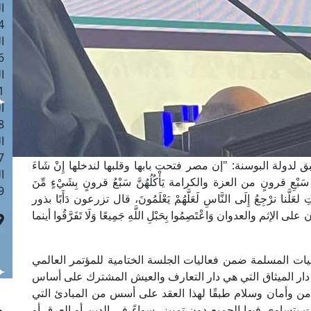
ا
 :41
ا
 :17
ا
 : 1
ا
8
ا
: 44
ولة البوسنة: "إن مصر فتحت بابها وقلبها لندخلها إِنْ شَاءَ
ا
 فِي سَبْعِ قرونٍ من العزة والكرامة يَأْكُلُهُنَّ سَبْعُ قرونٍ بِشَيْءٍ مِّنَ
 :9
َاتِ لعَلَّنا نرْجِعُ إِلَى النَّاسِ لَعَلَّهُمْ يَعْلَمُونَ، قال تزرعون دَأَبًا بذور
م والعدوان وَاعْتَصِمُوا بِحَبْلِ اللَّهِ جَمِيعًا وَلَا تَفَرَّقُوا أينما
ليات المسلمة ضمن فعاليات الجلسة الختامية للمؤتمر العالمي
في دار الميثاق التي هي دار التعارف والعيش المشترك على أساس
أمن وأمان وسلام طبقًا لهذا العقد على أسس من المبادئ التي
يتساوى فيها الجميع دون تمييز، سواءً في الدين أو العرق أو