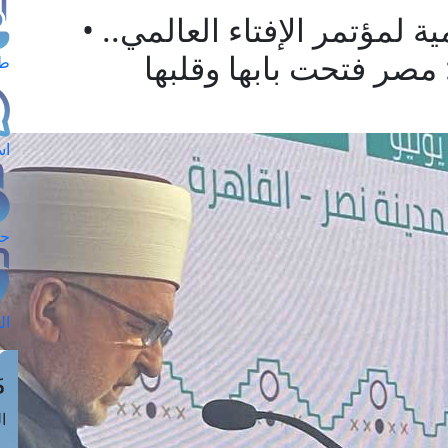
ة لمؤتمر الإفتاء العالمي.. •
صر فتحت بابها وقلبها
طل
اس
حج
ال
م
الق