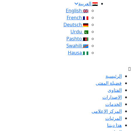
العربية
English
French
Deutsch
Urdu
Pashto
Swahili
Hausa
الرئيسية
فضيلة المفتى
الفتاوى
الإصدارات
الخدمات
المركز الإعلامى
المرئيات
هذا ديننا