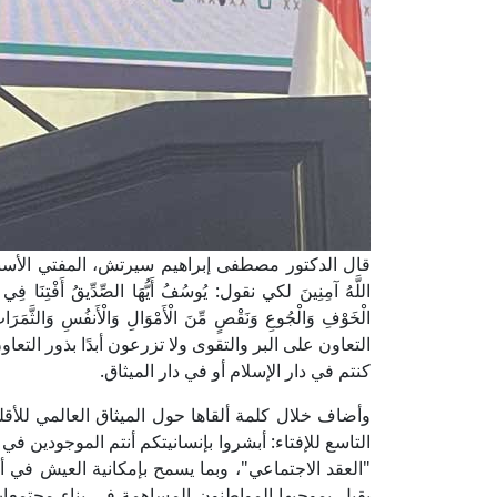
قال الدكتور مصطفى إبراهيم سيرتش، المفتي الأسبق لد
اللَّهُ آمِنِينَ لكي نقول: يُوسُفُ أَيُّهَا الصِّدِّيقُ أَفْتِنَا
الْخَوْفِ وَالْجُوعِ وَنَقْصٍ مِّنَ الْأَمْوَالِ وَالْأَنفُسِ وَالثَّمَر
التعاون على البر والتقوى ولا تزرعون أبدًا بذور التعاون على الإث
كنتم في دار الإسلام أو في دار الميثاق.
وأضاف خلال كلمة ألقاها حول الميثاق العالمي للأق
التاسع للإفتاء: أبشروا بإنسانيتكم أنتم الموجودين 
"العقد الاجتماعي"، وبما يسمح بإمكانية العيش في 
يقبل بموجبها المواطنون المساهمة في بناء مجتمعات 