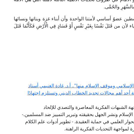
السَّهَرِ والحُمَّى.
طين عضوٌ أساسي لأمتنا الواحدة وأن أبناء غزة وبناتها ونسائها
 قَتَلَ نَفْسًا بِغَيْرِ نَفْسٍ أَوْ فَسَادٍ فِي الْأَرْضِ فَكَأَنَّمَا قَتَلَ
إسلامي وموقف الإسلام منها".. أ.د. غادة الغنيمي أستاذ
ية أحد أهم مجالات تجديد الخطاب الديني وتستلزم اجتهادًا
هة الشبهات الفكرية المعاصرة والتصدي للإلحاد
الإسلام ونشر الجهل بحقيقته وتبرير التمييز ضد المسلمين.-
حوار العلمي في حماية العقيدة. - تطوير أدوات علم الكلام
 لمواجهة التحديات الفكرية الراهنة.