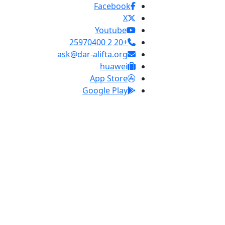
Facebook
X
Youtube
+20 2 25970400
ask@dar-alifta.org
huawei
App Store
Google Play