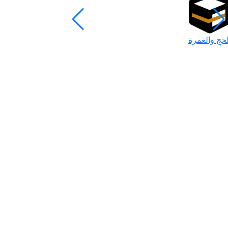
لحج والعمرة
رمضان