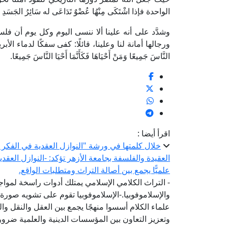
الواحدة فإذا اشْتَكَى مِنْهُا عُضْوٌ تَدَاعَى له سَائِرُ الجَسَدِ ب
وشدَّد على أنه علينا ألا ننسى اليوم وكل يوم أن فلس
ورجالها أمانة لنا وعلينا، قائلًا: كفى سفكًا لدماء الأبرياء لأن من
النَّاسَ جَمِيعًا وَمَنْ أَحْيَاهَا فَكَأَنَّمَا أَحْيَا النَّاسَ جَمِيعًا.
اقرأ أيضا :
خلال كلمتها في ورشة "النوازل العقدية في الفكر ال
العقيدة والفلسفة بجامعة الأزهر تؤكد: -النوازل العقد
علميًّا يجمع بين أصالة التراث ومتطلبات الواقع.
- التراث الكلامي الإسلامي يمتلك أدوات راسخة لمواج
والإسلاموفوبيا.-الإسلاموفوبيا تقوم على تشويه صورة 
علماء الكلام أسسوا منهجًا يجمع بين العقل والنقل وال
وتعزيز التعاون بين المؤسسات الدينية والعلمية ضرورة