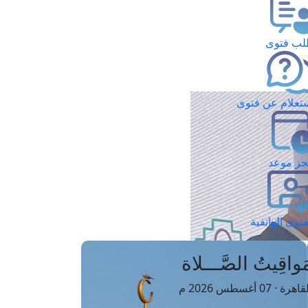
ب فتوى
تعلام عن فتوى
ز موعد
فتوى الهاتفية
َواقِيتُ الصَّـــلاة
اهرة · 07 أغسطس 2026 م