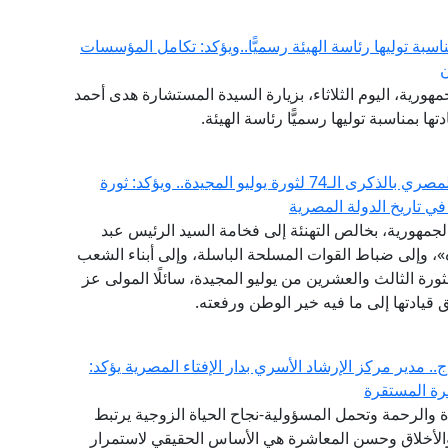
ناسبة توليها رئاسة الهيئة رسميًّا..ويؤكد: تكامل المؤسسات
ن
هورية، اليوم الثلاثاء، بزيارة السيدة المستشارة هدى أحمد
ها بمناسبة توليها رسميًّا رئاسة الهيئة.
مفتي الجمهورية يهنئ الرئيس السيسي والشعب المصري بالذكرى الـ74 لثورة يوليو المجيدة.. ويؤكد: ثورة
في تاريخ الدولة المصرية
الجمهورية، بخالص التهنئة إلى فخامة السيد الرئيس عبد
، وإلى ضباط القوات المسلحة الباسلة، وإلى أبناء الشعب
رة الثالث والعشرين من يوليو المجيدة، سائلًا المولى عز
قيادتها إلى ما فيه خير الوطن ورفعته.
. مدير مركز الإرشاد الأسري بدار الإفتاء المصرية يؤكد:
سرة المستقرة
والرحمة وتحمل المسؤولية-نجاح الحياة الزوجية يرتبط
 والأخلاق وحسن المعاشرة هي الأساس الحقيقي لاستمرار