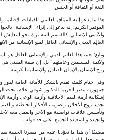
اللغة أو الثقافة أو الجنس.
هذا ما يدعو إليه الميثاق العالمي للقيادات الإفتائي
المؤتمر الكريم؛ إنه يدعو إلى إثراء "الإنسانية" بالح
والآدمي الإنساني كالقاسم المشترك نحو التعايش ا
العالِم الديني والإنساني العاقل لمنع الإنسانية من ال
وتابع: نعم، هذا العالم الديني والإنساني العاقل هو 
ولأئمة المسلمين وعامتهم" بل، إن صفة المفتي هي صف
روح الإنسان بالإيمان الصادق والإنسانية الكريمة.
وفي ختام كلمته تقدم بالشكر للأمانة العامة لدور وهي
جمهورية مصر العربية الدكتور شوقي علام، تحت الر
إشكالية أزمة القيم الأخلاقية وأزمة الوعي وأزمة الإ
تجديد روح الأخلاق وتصويب الأفكار الخاطئة والقيم 
وتأسيس علاقات تواصلية مع الآخر والعمل معه لأجله
والجيدة والسعيدة للجميع -على حد قوله-.
مضيفًا أن هذا ما تعوَّدنا عليه من مصرنا الحبيبة ب
حيث جعل الله لمصر دورها التاريخي لتقود أمتنا نحو 