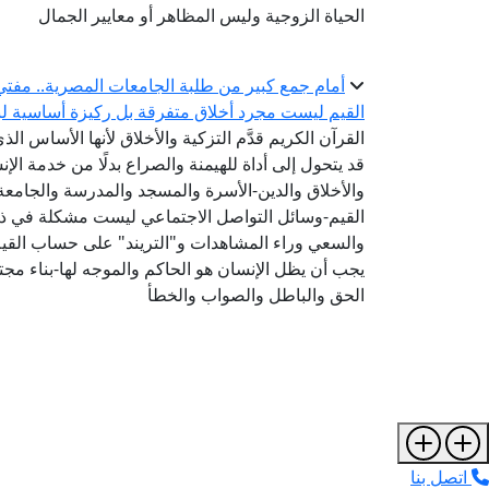
الحياة الزوجية وليس المظاهر أو معايير الجمال
أمام جمع كبير من طلبة الجامعات المصرية.. مفتي 
القيم ليست مجرد أخلاق متفرقة بل ركيزة أساسية لبن
القرآن الكريم قدَّم التزكية والأخلاق لأنها الأساس الذ
قد يتحول إلى أداة للهيمنة والصراع بدلًا من خدمة الإنس
والأخلاق والدين-الأسرة والمسجد والمدرسة والجام
القيم-وسائل التواصل الاجتماعي ليست مشكلة في ذاتها
والسعي وراء المشاهدات و"التريند" على حساب القيم
يجب أن يظل الإنسان هو الحاكم والموجه لها-بناء مجتم
الحق والباطل والصواب والخطأ
اتصل بنا