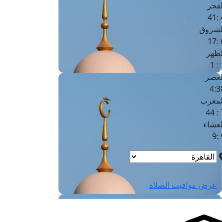
لفجر
4
لشروق
6
لظهر
1
لعصر
4:3
لمغرب
7 
لعشاء
9
عرض مواقيت الصلاة