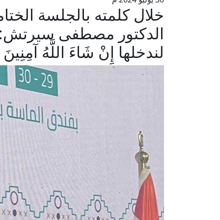
خلال كلمته بالجلسة الختامي
الدكتور مصطفى سيرتش: م
لندخلها إِنْ شَاءَ اللَّهُ آمِنِينَ