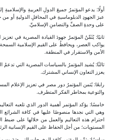
أولًا: يدعو المؤتمرُ جميعَ الدولِ العربيةِ والإسلاميةِ 
عبرَ الجهودِ الدبلوماسيةِ في المحافلِ الدوليةِ أو من خل
على وحدةِ الصفِّ والتضامنِ الإسلاميِّ.
ثانيًا: يُثَمِّنُ المؤتمرُ جهودَ القيادة المصرية في
يواكب العصر، ويحافظُ على القيم الإسلامية السمحة
الأمن والاستقرار في المنطقة.
ثالثًا: يُشيد المؤتمرُ بالسياسات المصرية التي تدعمُ 
يعزز التعاون الإنساني المشترك.
رابعًا: يُثمن المؤتمرُ دور مصر في تعزيز الإعلام الم
والتوعية بمخاطر الفكر المتطرف.
خامسًا: يؤكد المؤتمر أهمية الدور الذي تلعبه التعال
وهي التي نجدها منصوصًا عليها في كافة الشرائع ا
احترام هذه التعاليم والعمل من خلالها على ضبط ال
المستويات؛ من أجل الحفاظ على القيم الإنسانية الرئ
سادسًا: يثمِّن المؤتمر كافة المخرجات التي صَدَرت وع