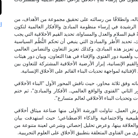
له، وانطلاقًا من رسالته على تحقيق مجموعة من الأهداف، من
ا
ى الرشيدة في إرساء منظومة المبادئ والأفكار العالمية لتكون
ً قيمَ السلام والعدل والمساواة، تحديد القيم الأخلاقية التي يجب
تحديد الأُطر والمبادئ التي ينبغي أن تحكم النُّظُم السياسية
ي تعزيز هذه المبادئ، وكذلك تعزيز التعاون والتضامن العالمي
وأهمية دور الفتوى والإفتاء في هذا التعاون، وبيان دور هيئات
والقيم الإنسانية، إبراز الأرضية الأخلاقية المشتركة للتعاون بين
تائية لمواجهة تحديات البناء القائم على الأخلاق الإنسانية.
ه وفق ثلاثة محاور، حيث ناقش المحور الأول "البناء الأخلاقي
الثاني "الفتوى والواقع العالمي.. الأفكار والمبادئ"، ثم ختم
 وتحديات البناء الأخلاقي لعالم متسارع".
لعمل، تناولت الورشة الأولى منها صناعة ميثاق أخلاقي
طبيعية والاجتماعية والذكاء الاصطناعي؛ حيث استهدفت بيان
ن والعلاقة بينها، وعرض تحليل إحصائي وشرعي لعينة متنوعة من
ى من الفتاوى المتعلقة بتطبيق الأخلاق على العلوم التجريبية.