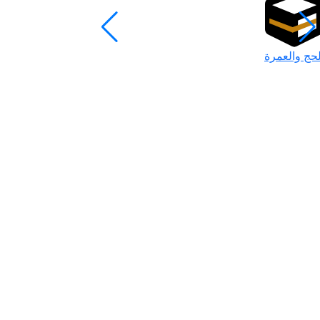
لحج والعمرة
رمضان