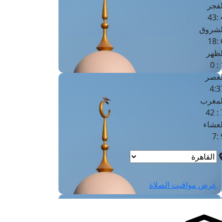
لفجر
4
لشروق
6
لظهر
1
لعصر
4:3
لمغرب
7 
لعشاء
9
عرض مواقيت الصلاة