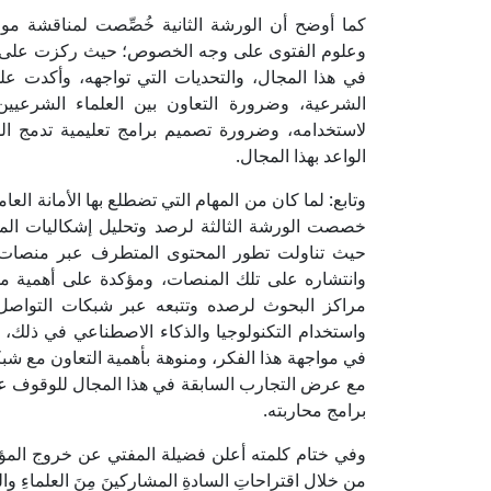
كما أوضح أن الورشة الثانية خُصِّصت لمناقشة مو
وعلوم الفتوى على وجه الخصوص؛ حيث ركزت على طر
في هذا المجال، والتحديات التي تواجهه، وأكدت عل
الشرعية، وضرورة التعاون بين العلماء الشرعيين
لاستخدامه، وضرورة تصميم برامج تعليمية تدمج ا
الواعد بهذا المجال.
وتابع: لما كان من المهام التي تضطلع بها الأمانة العا
خصصت الورشة الثالثة لرصد وتحليل إشكاليات الم
حيث تناولت تطور المحتوى المتطرف عبر منصات ال
وانتشاره على تلك المنصات، ومؤكدة على أهمية محا
مراكز البحوث لرصده وتتبعه عبر شبكات التواصل ا
واستخدام التكنولوجيا والذكاء الاصطناعي في ذلك، مع
في مواجهة هذا الفكر، ومنوهة بأهمية التعاون مع شب
مع عرض التجارب السابقة في هذا المجال للوقوف على
برامج محاربته.
وفي ختام كلمته أعلن فضيلة المفتي عن خروج المؤتمر ب
من خلال اقتراحاتِ السادةِ المشاركينَ مِنَ العلماءِ والب