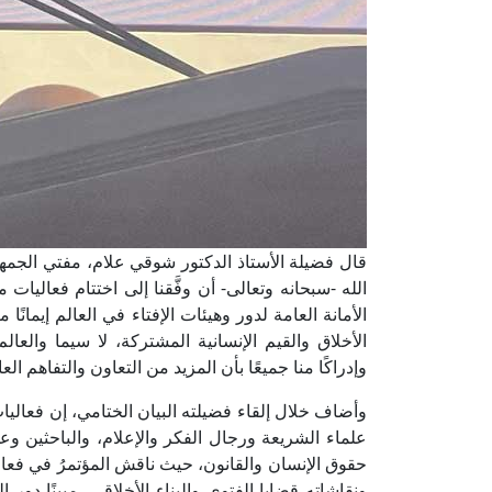
قال فضيلة الأستاذ الدكتور شوقي علام، مفتي الجمهوري
الله -سبحانه وتعالى- أن وفَّقنا إلى اختتام فعاليات
الأمانة العامة لدور وهيئات الإفتاء في العالم إيمان
الأخلاق والقيم الإنسانية المشتركة، لا سيما والعال
وإدراكًا منا جميعًا بأن المزيد من التعاون والتفاهم ال
وأضاف خلال إلقاء فضيلته البيان الختامي، إن فعاليا
علماء الشريعة ورجال الفكر والإعلام، والباحثين و
حقوق الإنسان والقانون، حيث ناقش المؤتمرُ في فعالي
ونقاشاته قضايا الفتوى والبناء الأخلاقي، مبينًا دور