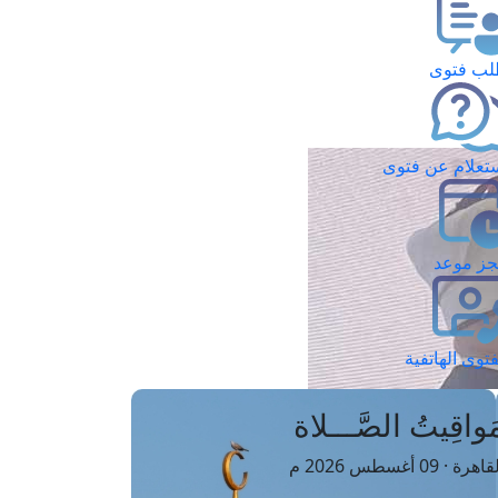
ب فتوى
تعلام عن فتوى
ز موعد
فتوى الهاتفية
َواقِيتُ الصَّـــلاة
اهرة · 09 أغسطس 2026 م