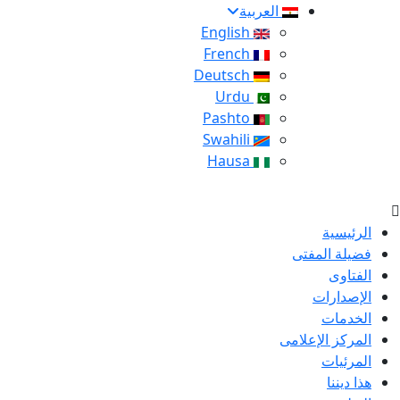
العربية
English
French
Deutsch
Urdu
Pashto
Swahili
Hausa
الرئيسية
فضيلة المفتى
الفتاوى
الإصدارات
الخدمات
المركز الإعلامى
المرئيات
هذا ديننا