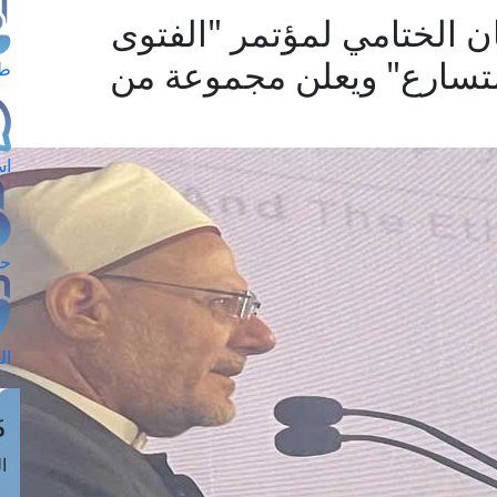
ان الختامي لمؤتمر "الفتوى
 متسارع" ويعلن مجموعة من
طل
اس
حج
ال
م
الق