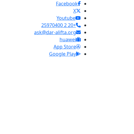
Facebook
X
Youtube
+20 2 25970400
ask@dar-alifta.org
huawei
App Store
Google Play