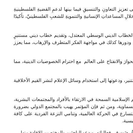
إلى تعزيزِ التعاونِ والتنسيقِ فيما بينها لدعمِ القضيةِ الفلسطينيةِ
الِ المساعداتِ الإنسانيةِ والتنمويةِ للشعبِ الفلسطينيِّ، تأكيدًا
 تعزيز الخطاب الديني الوسطي المعتدل، وتقديم خطاب ديني مستنيرٍ
 ودورها كذلك في مواجهة الفكر المتطرف والإرهاب، مما يعزز
الحوارَ والانفتاح على العالم مع احترام الخصوصيات الدينية، مما
ستنير، ودعوتها إلى استخدام وسائل الإعلام لنشر القيم الأخلاقية
يم الإسلامية السمحة في الارتقاء بالأفراد والمجتمعات البشرية،
لسماوية، ومن ثم فإن المؤتمر يهيب بالمجتمع الدولي بضرورة
تسارع في الحركة العالمية، وتنامي النزعة الفردية على كافة
يسية.
ُرِضَت في فعالياته، ويدعو الباحثين والمختصين للإفادة منها.