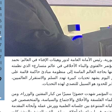
ا
 :43
ا
 :18
ا
 : 0
ا
7
ا
: 42
ة، رئيس الأمانة العامة لدور وهيئات الإفتاء في العالم: نحمد
ا
 مؤتمر «الفتوى والبناء الأخلاقي في عالم متسارع» الذي نظمته
 :7
ًا منها بحاجة العالم الماسة إلى منظومة مبادئ حاكمة قائمة على
م اليوم يشهد تحديات كبيرة تهدد السلم والاستقرار العالميين،
عابر للحدود هو السبيل للتصدي لهذه التحديات.
ت المؤتمر شهدت حضورًا مميزًا من كبار المفتين والوزراء، ومن
علماء الفلسفة والأخلاق والاجتماع والسياسة، والمتخصصين في
اته المتنوعةِ بين جلساته العلمية وورش عمله وأبحاثه المقدمة
 الفتوى في إرساء بناءٍ أخلاقي يراعي القيم الدينية والمشتركات