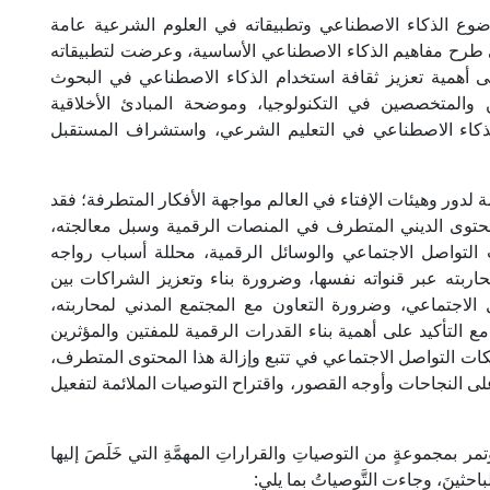
ضوع الذكاء الاصطناعي وتطبيقاته في العلوم الشرعية عامة
ح مفاهيم الذكاء الاصطناعي الأساسية، وعرضت لتطبيقاته
ى أهمية تعزيز ثقافة استخدام الذكاء الاصطناعي في البحوث
 والمتخصصين في التكنولوجيا، وموضحة المبادئ الأخلاقية
لذكاء الاصطناعي في التعليم الشرعي، واستشراف المستقبل
مة لدور وهيئات الإفتاء في العالم مواجهة الأفكار المتطرفة؛ فقد
حتوى الديني المتطرف في المنصات الرقمية وسبل معالجته،
تواصل الاجتماعي والوسائل الرقمية، محللة أسباب رواجه
ربته عبر قنواته نفسها، وضرورة بناء وتعزيز الشراكات بين
لاجتماعي، وضرورة التعاون مع المجتمع المدني لمحاربته،
 التأكيد على أهمية بناء القدرات الرقمية للمفتين والمؤثرين
كات التواصل الاجتماعي في تتبع وإزالة هذا المحتوى المتطرف،
 النجاحات وأوجه القصور، واقتراح التوصيات الملائمة لتفعيل
مجموعةٍ من التوصياتِ والقراراتِ المهمَّةِ التي خَلَصَ إليها
احثينَ، وجاءت التَّوصياتُ بما يلي: